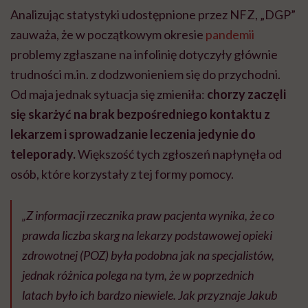
Analizując statystyki udostępnione przez NFZ, „DGP”
zauważa, że w początkowym okresie
pandemii
problemy zgłaszane na infolinię dotyczyły głównie
trudności m.in. z dodzwonieniem się do przychodni.
Od maja jednak sytuacja się zmieniła:
chorzy zaczęli
się skarżyć na brak bezpośredniego kontaktu z
lekarzem i sprowadzanie leczenia jedynie do
teleporady.
Większość tych zgłoszeń napłynęła od
osób, które korzystały z tej formy pomocy.
„Z informacji rzecznika praw pacjenta wynika, że co
prawda liczba skarg na lekarzy podstawowej opieki
zdrowotnej (POZ) była podobna jak na specjalistów,
jednak różnica polega na tym, że w poprzednich
latach było ich bardzo niewiele. Jak przyznaje Jakub