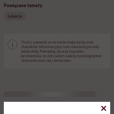
Powiązane tematy:
Lekarze
Treści zawarte w serwisie mają wyłącznie
i
charakter informacyjny i nie stanowią porady
lekarskiej. Pamiętaj, że w przypadku
problemów ze zdrowiem należy bezwzględnie
skonsultować się z lekarzem.
Prof. Magdalena Górska-
Ponikowska: „Wypalenie