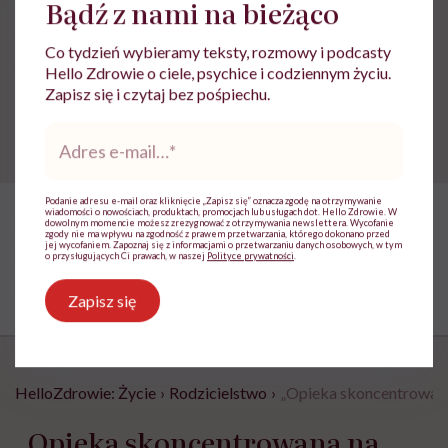
Bądź z nami na bieżąco
zawodowe wśród medyków to
zjawisko systemowe, nie
Co tydzień wybieramy teksty, rozmowy i podcasty
Hello Zdrowie o ciele, psychice i codziennym życiu.
indywidualna słabość”
Zapisz się i czytaj bez pośpiechu.
Adres
e-
mail
*
Podanie adresu e-mail oraz kliknięcie „Zapisz się” oznacza zgodę na otrzymywanie
wiadomości o nowościach, produktach, promocjach lub usługach dot. Hello Zdrowie. W
dowolnym momencie możesz zrezygnować z otrzymywania newslettera. Wycofanie
zgody nie ma wpływu na zgodność z prawem przetwarzania, którego dokonano przed
jej wycofaniem. Zapoznaj się z informacjami o przetwarzaniu danych osobowych, w tym
o przysługujących Ci prawach, w naszej
Polityce prywatności
.
Zapisz się
HelloZdrowie: Życie
›
Rodzicielstwo
›
„Opieka skoncentrowana 
„Opieka skoncentrowana na