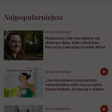
Najpopularniejsze
SPOŁECZEŃSTWO
Naukowcy: nie starzejemy się
dzień po dniu, tylko skokowo.
Pierwszy taki etap to wiek 44 lat
MATERIAŁY PROMOCYJNE
SPOŁECZEŃSTWO
„Jestem dziewczyną bardzo
samodzielną, więc na początku
stwierdziłam, że muszę o siebie
zadbać”. Emilia Pobiedzińska o
słodko-gorzkim doświadczeniu
menopauzy
SPOŁECZEŃSTWO