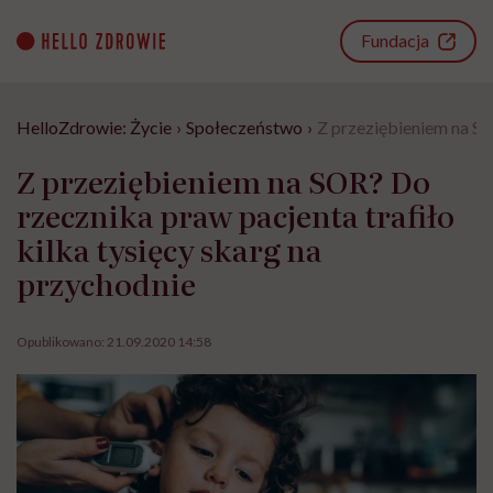
Go
to
Fundacja
content
HelloZdrowie: Życie
›
Społeczeństwo
›
Z przeziębieniem na SO
Z przeziębieniem na SOR? Do
rzecznika praw pacjenta trafiło
kilka tysięcy skarg na
przychodnie
Opublikowano:
21.09.2020 14:58