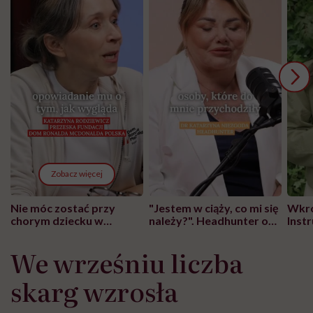
Zobacz więcej
Nie móc zostać przy
"Jestem w ciąży, co mi się
Wkró
chorym dziecku w
należy?". Headhunter o
Inst
szpitalu to tortura.
zmianie pokoleniowej u
atak
"Przeszkadzać w tym
kobiet w ciąży na rynku
wars
We wrześniu liczba
może chyba tylko
pracy
eksp
głupota i brak
skarg wzrosła
wyobraźni"