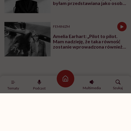
byłam przedstawiana jako osoba,
która musi się bronić”
FEMINIZM
Amelia Earhart: „Pilot to pilot.
Mam nadzieję, że taka równość
zostanie wprowadzona również
w innych dziedzinach”
Zobacz także
Strona główna
Multimedia
Szukaj
Tematy
Podcast
SPOŁECZEŃSTWO
„Co miałaś na sobie?”. Wystawa,
która prezentuje ubrania, jakie
miały na sobie ofiary gwałtu w
momencie napaści