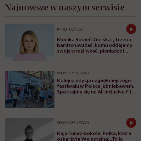
Najnowsze w naszym serwisie
MINDFULNESS
Monika Sobień-Górska: „Trzeba
bardzo uważać, komu oddajemy
swoją wrażliwość, pieniądze i
zaufanie”
SPOŁECZEŃSTWO
Kolejna edycja najpiękniejszego
festiwalu w Polsce już niebawem.
Spotkajmy się na All Inclusive Film
Festival w Jastarni!
SPOŁECZEŃSTWO
Kaja Funez-Sokoła, Polka, która
oskarżyła Weinsteina: „To ja