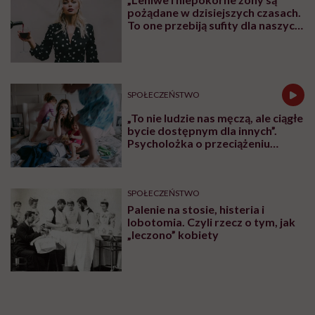
pożądane w dzisiejszych czasach.
To one przebiją sufity dla naszych
córek” – uważa Małgorzata
Gilmajster, psycholożka i
mediatorka
SPOŁECZEŃSTWO
„To nie ludzie nas męczą, ale ciągłe
bycie dostępnym dla innych”.
Psycholożka o przeciążeniu
społecznym
SPOŁECZEŃSTWO
Palenie na stosie, histeria i
lobotomia. Czyli rzecz o tym, jak
„leczono” kobiety