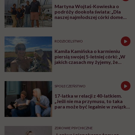
Martyna Wojtaś-Kowieska o
podróży dookoła świata: „Dla
naszej najmłodszej córki domem
jest jacht. Miała dwa latka, kiedy
wypływaliśmy w rejs”
RODZICIELSTWO
Kamila Kamińska o karmieniu
piersią swojej 5-letniej córki: „W
jakich czasach my żyjemy, że
naturalne sprawy musimy
normalizować?”
SPOŁECZEŃSTWO
17-latka w relacji z 40-latkiem.
„Jeśli nie ma przymusu, to taka
para może być legalnie w związku.
I mówiąc brutalnie: nic nikomu do
tego”
ZDROWIE PSYCHICZNE
„Leniwe i niepokorne żony są