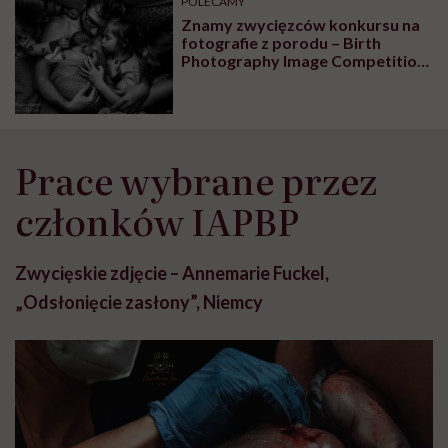
POLECAMY
głupota i brak
Znamy zwycięzców konkursu na
wyobraźni"
fotografie z porodu – Birth
Photography Image Competition
2021! Pokazują niezwykłą siłę
kobiet
Prace wybrane przez
członków IAPBP
Zwycięskie zdjęcie – Annemarie Fuckel,
„Odsłonięcie zasłony”, Niemcy