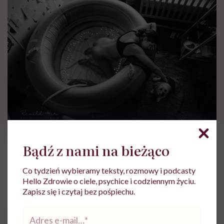
Birth Photography Image Competition, Laura Brink
Bądź z nami na bieżąco
„Narodziny – dokumentalne” – Jessica Miles,
Co tydzień wybieramy teksty, rozmowy i podcasty
„Witam, dotarłem”, Stany Zjednoczone
Hello Zdrowie o ciele, psychice i codziennym życiu.
Zapisz się i czytaj bez pośpiechu.
Adres
e-