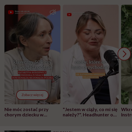
Zobacz więcej
Nie móc zostać przy
"Jestem w ciąży, co mi się
Wkró
chorym dziecku w
należy?". Headhunter o
Inst
szpitalu to tortura.
zmianie pokoleniowej u
atak
"Przeszkadzać w tym
kobiet w ciąży na rynku
wars
może chyba tylko
pracy
eksp