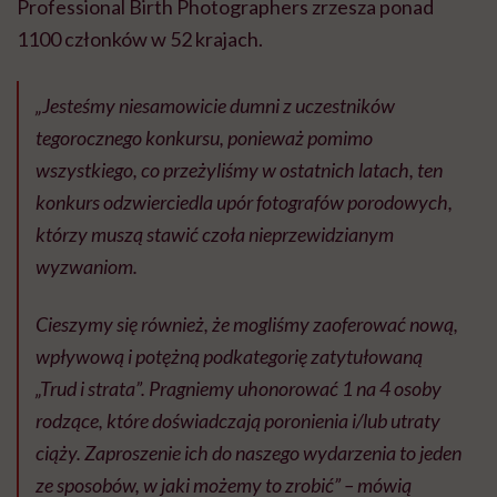
Professional Birth Photographers zrzesza ponad
1100 członków w 52 krajach.
„Jesteśmy niesamowicie dumni z uczestników
tegorocznego konkursu, ponieważ pomimo
wszystkiego, co przeżyliśmy w ostatnich latach, ten
konkurs odzwierciedla upór fotografów porodowych,
którzy muszą stawić czoła nieprzewidzianym
wyzwaniom.
Cieszymy się również, że mogliśmy zaoferować nową,
wpływową i potężną podkategorię zatytułowaną
„Trud i strata”. Pragniemy uhonorować 1 na 4 osoby
rodzące, które doświadczają poronienia i/lub utraty
ciąży. Zaproszenie ich do naszego wydarzenia to jeden
ze sposobów, w jaki możemy to zrobić” – mówią