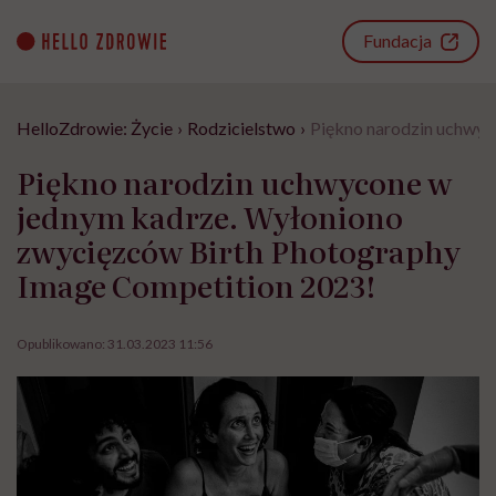
Go
to
Fundacja
content
HelloZdrowie: Życie
›
Rodzicielstwo
›
Piękno narodzin uchwyc
Piękno narodzin uchwycone w
jednym kadrze. Wyłoniono
zwycięzców Birth Photography
Image Competition 2023!
Opublikowano:
31.03.2023 11:56