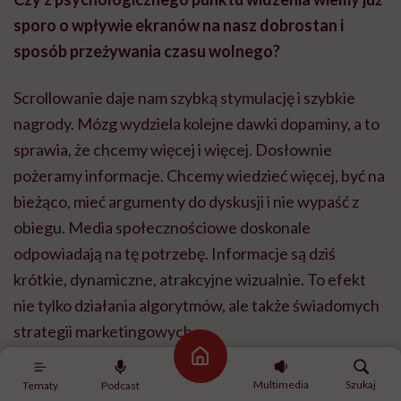
sporo o wpływie ekranów na nasz dobrostan i
sposób przeżywania czasu wolnego?
Scrollowanie daje nam szybką stymulację i szybkie
nagrody. Mózg wydziela kolejne dawki dopaminy, a to
sprawia, że chcemy więcej i więcej. Dosłownie
pożeramy informacje. Chcemy wiedzieć więcej, być na
bieżąco, mieć argumenty do dyskusji i nie wypaść z
obiegu. Media społecznościowe doskonale
odpowiadają na tę potrzebę. Informacje są dziś
krótkie, dynamiczne, atrakcyjne wizualnie. To efekt
nie tylko działania algorytmów, ale także świadomych
strategii marketingowych.
Strona główna
Wiele młodych osób spędza dziś długie godziny na
Multimedia
Szukaj
Tematy
Podcast