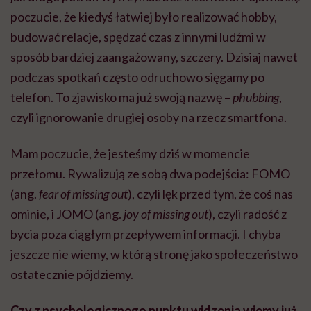
poczucie, że kiedyś łatwiej było realizować hobby,
budować relacje, spędzać czas z innymi ludźmi w
sposób bardziej zaangażowany, szczery. Dzisiaj nawet
podczas spotkań często odruchowo sięgamy po
telefon. To zjawisko ma już swoją nazwę –
phubbing
,
czyli ignorowanie drugiej osoby na rzecz smartfona.
Mam poczucie, że jesteśmy dziś w momencie
przełomu. Rywalizują ze sobą dwa podejścia: FOMO
(ang.
fear of missing out
), czyli lęk przed tym, że coś nas
ominie, i JOMO (ang.
joy of missing out
), czyli radość z
bycia poza ciągłym przepływem informacji. I chyba
jeszcze nie wiemy, w którą stronę jako społeczeństwo
ostatecznie pójdziemy.
Czy z psychologicznego punktu widzenia wiemy już