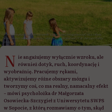
Powrót do analogowych rozrywek: czego dzieci mogą nauczyć się z zabaw,
które wielu rodziców pamięta z własnego dzieciństwa? / Fot. DVrcan / Getty
Images
N
ie angażujemy wyłącznie wzroku, ale
również dotyk, ruch, koordynację i
wyobraźnię. Pracujemy rękami,
aktywizujemy różne obszary mózgu i
tworzymy coś, co ma realny, namacalny efekt
– mówi psycholożka dr Małgorzata
Osowiecka-Szczygieł z Uniwersytetu SWPS
w Sopocie, z którą rozmawiamy o tym, skąd