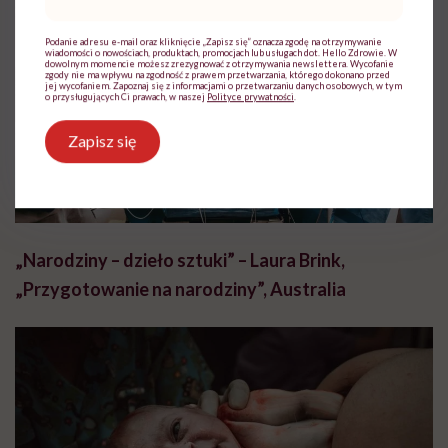
mail
*
Podanie adresu e-mail oraz kliknięcie „Zapisz się” oznacza zgodę na otrzymywanie
wiadomości o nowościach, produktach, promocjach lub usługach dot. Hello Zdrowie. W
dowolnym momencie możesz zrezygnować z otrzymywania newslettera. Wycofanie
zgody nie ma wpływu na zgodność z prawem przetwarzania, którego dokonano przed
jej wycofaniem. Zapoznaj się z informacjami o przetwarzaniu danych osobowych, w tym
o przysługujących Ci prawach, w naszej
Polityce prywatności
.
Zapisz się
„Narodziny – dzieło sztuki” – Laura Brink,
„Przygotowanie na narodziny”, Australia