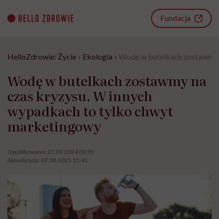
Go
to
Fundacja
content
HelloZdrowie: Życie
›
Ekologia
›
Wodę w butelkach zostawmy n
Wodę w butelkach zostawmy na
czas kryzysu. W innych
wypadkach to tylko chwyt
marketingowy
Opublikowano:
27.09.2024 09:35
Aktualizacja:
07.08.2025 15:41