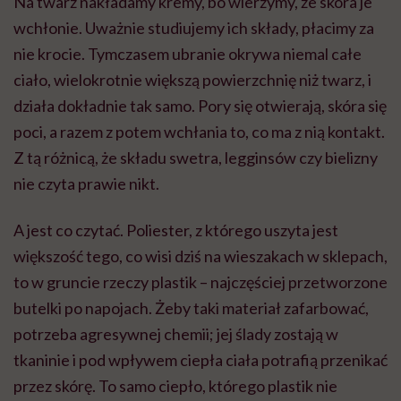
Na twarz nakładamy kremy, bo wierzymy, że skóra je
wchłonie. Uważnie studiujemy ich składy, płacimy za
nie krocie. Tymczasem ubranie okrywa niemal całe
ciało, wielokrotnie większą powierzchnię niż twarz, i
działa dokładnie tak samo. Pory się otwierają, skóra się
poci, a razem z potem wchłania to, co ma z nią kontakt.
Z tą różnicą, że składu swetra, legginsów czy bielizny
nie czyta prawie nikt.
A jest co czytać. Poliester, z którego uszyta jest
większość tego, co wisi dziś na wieszakach w sklepach,
to w gruncie rzeczy plastik – najczęściej przetworzone
butelki po napojach. Żeby taki materiał zafarbować,
potrzeba agresywnej chemii; jej ślady zostają w
tkaninie i pod wpływem ciepła ciała potrafią przenikać
przez skórę. To samo ciepło, którego plastik nie