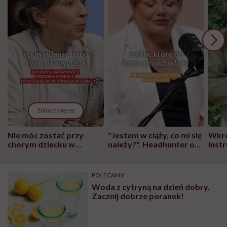
Zobacz więcej
Nie móc zostać przy
"Jestem w ciąży, co mi się
Wkró
chorym dziecku w
należy?". Headhunter o
Inst
szpitalu to tortura.
zmianie pokoleniowej u
atak
"Przeszkadzać w tym
kobiet w ciąży na rynku
wars
może chyba tylko
pracy
eksp
POLECAMY
głupota i brak
Woda z cytryną na dzień dobry.
wyobraźni"
Zacznij dobrze poranek!