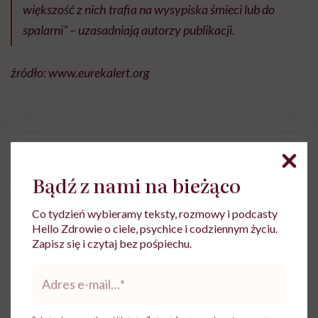
większość z nich trafia na wysypiska śmieci lub do
spalarni” – uzasadniają autorzy publikacji.
źródło: www.eurekalert.org
Aleksandra Tchórzewska
Bądź z nami na bieżąco
Z wykształcenia nauczycielka języka
polskiego, z zamiłowania dziennikarka.
Co tydzień wybieramy teksty, rozmowy i podcasty
Wierzy, że słowa mają moc
Hello Zdrowie o ciele, psychice i codziennym życiu.
Zapisz się i czytaj bez pośpiechu.
Zobacz profil
Adres
e-
mail
*
Udostępnij