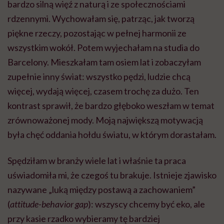
bardzo silną więź z naturą i ze społecznościami
rdzennymi. Wychowałam się, patrząc, jak tworzą
piękne rzeczy, pozostając w pełnej harmonii ze
wszystkim wokół. Potem wyjechałam na studia do
Barcelony. Mieszkałam tam osiem lat i zobaczyłam
zupełnie inny świat: wszystko pędzi, ludzie chcą
więcej, wydają więcej, czasem trochę za dużo. Ten
kontrast sprawił, że bardzo głęboko weszłam w temat
zrównoważonej mody. Moją największą motywacją
była chęć oddania hołdu światu, w którym dorastałam.
Spędziłam w branży wiele lat i właśnie ta praca
uświadomiła mi, że czegoś tu brakuje. Istnieje zjawisko
nazywane „luką między postawą a zachowaniem”
(
attitude-behavior gap
): wszyscy chcemy być eko, ale
przy kasie rzadko wybieramy tę bardziej