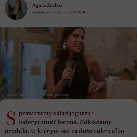
Agata Źrałko
Opublikowano:
17.07.2026 08:48
Romina Roman / fot. archiwum prywatne
S
prawdzamy skład jogurtu i
kaloryczność batona. Odkładamy
produkt, w którym jest za dużo cukru albo