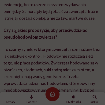
ewidencję, bo to uszczelni system wydawania
pieniędzy. Samorządy będą płacić za zwierzęta, które
istnieją i dostają opiekę, a nie za tzw. martwe dusze.
Czy są jakieś propozycje, aby przeciwdziałać
pseudohodowlom zwierząt?
To czarny rynek, w którym zwierzęta rozmnażane bez
jakiejkolwiek kontroli. Hodowcy nie rozliczają się z
tego, nie płacą podatków. Zwierzęta hodowane są w
piwnicach, stodołach, suki rodzą miot za miotem, a
szczenięta mają wady genetyczne. Trzeba
wprowadzić nadzór nad hodowlami, które powinny
mieć obowiązkowy numer weterynaryjny i być pod
Strona główna
kontrolą powiatowego lekarza weterynarii tak jak
Multimedia
Szukaj
Tematy
Podcast
gospodarstwa rolne czy schroniska dla zwierząt.