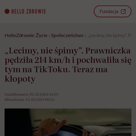
Go
to
Fundacja
content
HelloZdrowie: Życie
›
Społeczeństwo
›
„Lecimy, nie śpimy”. P
„Lecimy, nie śpimy”. Prawniczka
pędziła 214 km/h i pochwaliła się
tym na TikToku. Teraz ma
kłopoty
Opublikowano:
30.10.2024 14:55
Aktualizacja:
31.10.2024 08:22