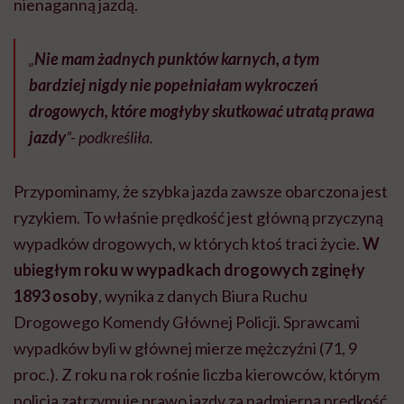
nienaganną jazdą.
„
Nie mam żadnych punktów karnych, a tym
bardziej nigdy nie popełniałam wykroczeń
drogowych, które mogłyby skutkować utratą prawa
jazdy
”- podkreśliła.
Przypominamy, że szybka jazda zawsze obarczona jest
ryzykiem. To właśnie prędkość jest główną przyczyną
wypadków drogowych, w których ktoś traci życie.
W
ubiegłym roku w wypadkach drogowych zginęły
1893 osoby
, wynika z danych Biura Ruchu
Drogowego Komendy Głównej Policji. Sprawcami
wypadków byli w głównej mierze mężczyźni (71, 9
proc.). Z roku na rok rośnie liczba kierowców, którym
policja zatrzymuje prawo jazdy za nadmierną prędkość.