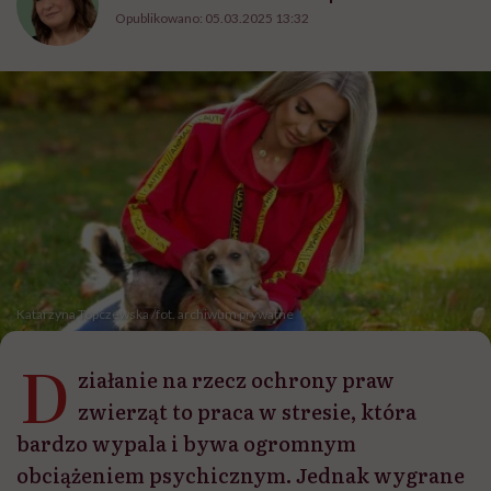
Opublikowano:
05.03.2025 13:32
Katarzyna Topczewska /fot. archiwum prywatne
D
ziałanie na rzecz ochrony praw
zwierząt to praca w stresie, która
bardzo wypala i bywa ogromnym
obciążeniem psychicznym. Jednak wygrane