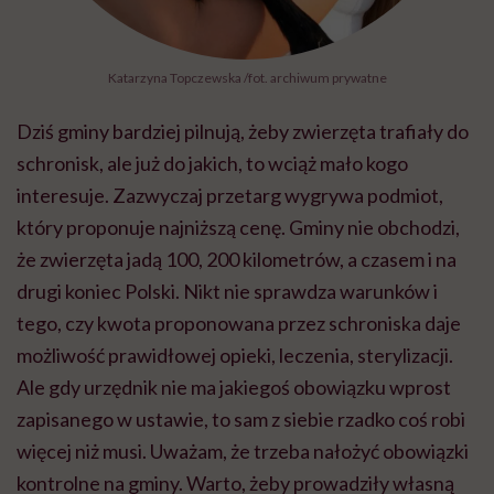
Katarzyna Topczewska /fot. archiwum prywatne
Dziś gminy bardziej pilnują, żeby zwierzęta trafiały do
schronisk, ale już do jakich, to wciąż mało kogo
interesuje. Zazwyczaj przetarg wygrywa podmiot,
który proponuje najniższą cenę. Gminy nie obchodzi,
że zwierzęta jadą 100, 200 kilometrów, a czasem i na
drugi koniec Polski. Nikt nie sprawdza warunków i
tego, czy kwota proponowana przez schroniska daje
możliwość prawidłowej opieki, leczenia, sterylizacji.
Ale gdy urzędnik nie ma jakiegoś obowiązku wprost
zapisanego w ustawie, to sam z siebie rzadko coś robi
więcej niż musi. Uważam, że trzeba nałożyć obowiązki
kontrolne na gminy. Warto, żeby prowadziły własną