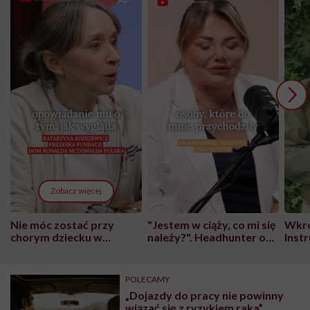
Zobacz więcej
Nie móc zostać przy
"Jestem w ciąży, co mi się
Wkró
chorym dziecku w
należy?". Headhunter o
Inst
szpitalu to tortura.
zmianie pokoleniowej u
atak
"Przeszkadzać w tym
kobiet w ciąży na rynku
wars
może chyba tylko
pracy
eksp
POLECAMY
głupota i brak
„Dojazdy do pracy nie powinny
wyobraźni"
wiązać się z ryzykiem raka”.