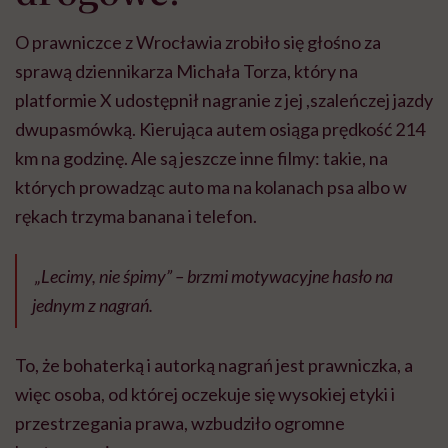
O prawniczce z Wrocławia zrobiło się głośno za
sprawą dziennikarza Michała Torza, który na
platformie X udostępnił nagranie z jej ,szaleńczej jazdy
dwupasmówką. Kierująca autem osiąga prędkość 214
km na godzinę. Ale są jeszcze inne filmy: takie, na
których prowadząc auto ma na kolanach psa albo w
rękach trzyma banana i telefon.
„Lecimy, nie śpimy” – brzmi motywacyjne hasło na
jednym z nagrań.
To, że bohaterką i autorką nagrań jest prawniczka, a
więc osoba, od której oczekuje się wysokiej etyki i
przestrzegania prawa, wzbudziło ogromne