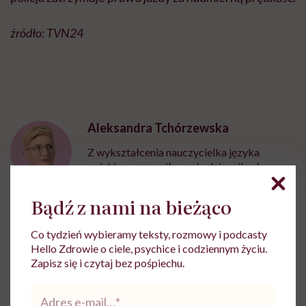
źródło: TVN24
Aleksandra Tchórzewska
Z wykształcenia nauczycielka języka
polskiego, z zamiłowania dziennikarka.
Wierzy, że słowa mają moc
Bądź z nami na bieżąco
Zobacz profil
Co tydzień wybieramy teksty, rozmowy i podcasty
Hello Zdrowie o ciele, psychice i codziennym życiu.
Udostępnij
Zapisz się i czytaj bez pośpiechu.
Adres
e-