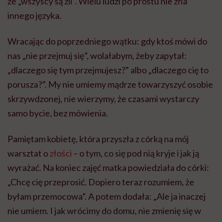
że „wszyscy są źli”. Wielu ludzi po prostu nie zna
innego języka.
Wracając do poprzedniego wątku: gdy ktoś mówi do
nas „nie przejmuj się”, wolałabym, żeby zapytał:
„dlaczego się tym przejmujesz?” albo „dlaczego cię to
porusza?”. My nie umiemy mądrze towarzyszyć osobie
skrzywdzonej, nie wierzymy, że czasami wystarczy
samo bycie, bez mówienia.
Pamiętam kobietę, która przyszła z córką na mój
warsztat o
złości
– o tym, co się pod nią kryje i jak ją
wyrażać. Na koniec zajęć matka powiedziała do córki:
„Chcę cię przeprosić. Dopiero teraz rozumiem, że
byłam przemocowa”. A potem dodała: „Ale ja inaczej
nie umiem. I jak wrócimy do domu, nie zmienię się w