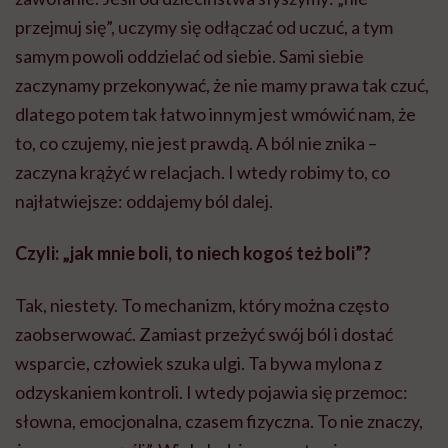
przejmuj się”, uczymy się odłączać od uczuć, a tym
samym powoli oddzielać od siebie. Sami siebie
zaczynamy przekonywać, że nie mamy prawa tak czuć,
dlatego potem tak łatwo innym jest wmówić nam, że
to, co czujemy, nie jest prawdą. A ból nie znika –
zaczyna krążyć w relacjach. I wtedy robimy to, co
najłatwiejsze: oddajemy ból dalej.
Czyli: „jak mnie boli, to niech kogoś też boli”?
Tak, niestety. To mechanizm, który można często
zaobserwować. Zamiast przeżyć swój ból i dostać
wsparcie, człowiek szuka ulgi. Ta bywa mylona z
odzyskaniem kontroli. I wtedy pojawia się przemoc:
słowna, emocjonalna, czasem fizyczna. To nie znaczy,