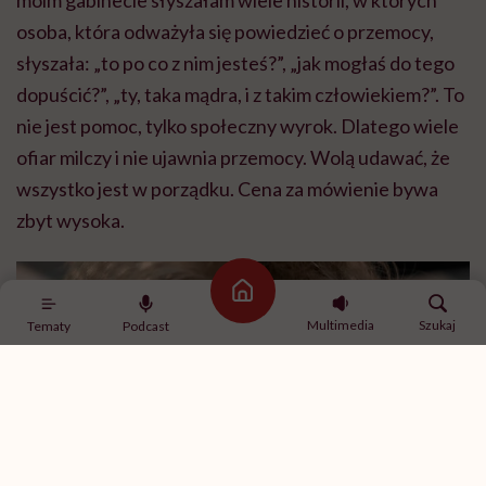
moim gabinecie słyszałam wiele historii, w których
osoba, która odważyła się powiedzieć o przemocy,
słyszała: „to po co z nim jesteś?”, „jak mogłaś do tego
dopuścić?”, „ty, taka mądra, i z takim człowiekiem?”. To
nie jest pomoc, tylko społeczny wyrok. Dlatego wiele
ofiar milczy i nie ujawnia przemocy. Wolą udawać, że
wszystko jest w porządku. Cena za mówienie bywa
zbyt wysoka.
Strona główna
Multimedia
Szukaj
Tematy
Podcast