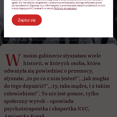
zgody nie ma wpływu na zgodność z prawem przetwarzania, którego dokonano przed
jej wycofaniem. Zapoznaj się z informacjami o przetwarzaniu danych osobowych, w tym
o przysługujących Ci prawach, w naszej
Polityce prywatności
.
Zapisz się
fot. Volha Shukaila/SOPA Images/LightRocket via Getty Images
W
moim gabinecie słyszałam wiele
historii, w których osoba, która
odważyła się powiedzieć o przemocy,
słyszała: „to po co z nim jesteś?”, „jak mogłaś
do tego dopuścić?”, „ty, taka mądra, i z takim
człowiekiem?”. To nie jest pomoc, tylko
społeczny wyrok – opowiada
psychoterapeutka i ekspertka NVC,
Agnieszka Kozak.