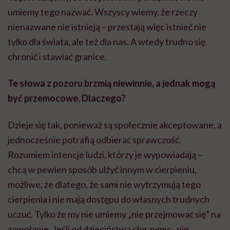
umiemy tego nazwać. Wszyscy wiemy, że rzeczy
nienazwane nie istnieją – przestają więc istnieć nie
tylko dla świata, ale też dla nas. A wtedy trudno się
chronić i stawiać granice.
Te słowa z pozoru brzmią niewinnie, a jednak mogą
być przemocowe. Dlaczego?
Dzieje się tak, ponieważ są społecznie akceptowane, a
jednocześnie potrafią odbierać sprawczość.
Rozumiem intencje ludzi, którzy je wypowiadają –
chcą w pewien sposób ulżyć innym w cierpieniu,
możliwe, że dlatego, że sami nie wytrzymują tego
cierpienia i nie mają dostępu do własnych trudnych
uczuć. Tylko że my nie umiemy „nie przejmować się” na
zawołanie. Jeśli od dzieciństwa słyszymy: „nie