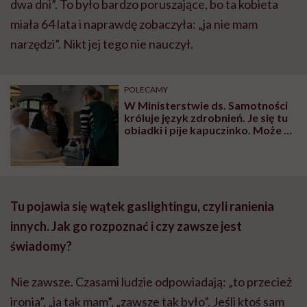
dwa dni”. To było bardzo poruszające, bo ta kobieta
miała 64 lata i naprawdę zobaczyła: „ja nie mam
narzędzi”. Nikt jej tego nie nauczył.
POLECAMY
W Ministerstwie ds. Samotności
króluje język zdrobnień. Je się tu
obiadki i pije kapuczinko. Może to
sposób na zmiękczenie nie tylko
słów, ale też rzeczywistości
Tu pojawia się wątek gaslightingu, czyli ranienia
innych. Jak go rozpoznać i czy zawsze jest
świadomy?
Nie zawsze. Czasami ludzie odpowiadają: „to przecież
ironia”, „ja tak mam”, „zawsze tak było”. Jeśli ktoś sam