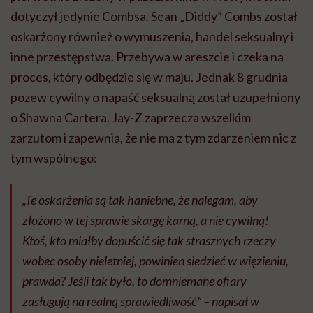
dotyczył jedynie Combsa. Sean „Diddy” Combs został
oskarżony również o wymuszenia, handel seksualny i
inne przestępstwa. Przebywa w areszcie i czeka na
proces, który odbędzie się w maju. Jednak 8 grudnia
pozew cywilny o napaść seksualną został uzupełniony
o Shawna Cartera. Jay-Z zaprzecza wszelkim
zarzutom i zapewnia, że nie ma z tym zdarzeniem nic z
tym wspólnego:
„Te oskarżenia są tak haniebne, że nalegam, aby
złożono w tej sprawie skargę karną, a nie cywilną!
Ktoś, kto miałby dopuścić się tak strasznych rzeczy
wobec osoby nieletniej, powinien siedzieć w więzieniu,
prawda? Jeśli tak było, to domniemane ofiary
zasługują na realną sprawiedliwość” –
napisał w