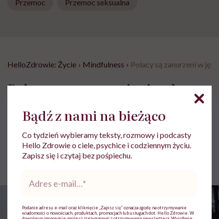
Przemoc
Przemoc seksualna
HelloZdrowie: Życie
›
Mindfulness
›
Polacy są zanurzeni w jęz
Polacy są zanurzeni w języku
przemocy. „Takie mamy wzorce,
Bądź z nami na bieżąco
tak zostaliśmy wychowani”
Co tydzień wybieramy teksty, rozmowy i podcasty
Hello Zdrowie o ciele, psychice i codziennym życiu.
Ewa Adamska-Cieśla
Zapisz się i czytaj bez pośpiechu.
Opublikowano:
12.02.2026 10:03
Adres
e-
mail
*
Podanie adresu e-mail oraz kliknięcie „Zapisz się” oznacza zgodę na otrzymywanie
wiadomości o nowościach, produktach, promocjach lub usługach dot. Hello Zdrowie. W
dowolnym momencie możesz zrezygnować z otrzymywania newslettera. Wycofanie