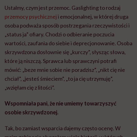
Ustalmy, czym jest przemoc. Gaslighting to rodzaj
przemocy psychicznej
i emocjonalnej, w której druga
osoba podważa sposób postrzegania rzeczywistości i
„status ja” ofiary. Chodzi o odbieranie poczucia
wartości, zaufania do siebie i deprecjonowanie. Osoba
skrzywdzona dosłownie się „kurczy”, słysząc słowa,
które ją niszczą. Sprawca lub sprawczyni potrafi
mówić: „beze mnie sobie nie poradzisz”, „nikt cię nie
chciał”, „jesteś śmieciem”, „to ja cię utrzymuję”,
„wzięłam cię z litości”.
Wspomniała pani, że nie umiemy towarzyszyć
osobie skrzywdzonej.
Tak, bo zamiast wsparcia dajemy często ocenę. W