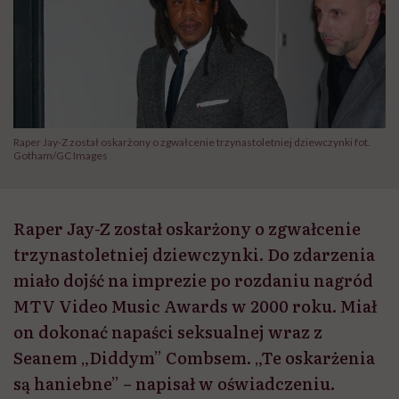
Raper Jay-Z został oskarżony o zgwałcenie trzynastoletniej dziewczynki fot.
Gotham/GC Images
Raper Jay-Z został oskarżony o zgwałcenie
trzynastoletniej dziewczynki. Do zdarzenia
miało dojść na imprezie po rozdaniu nagród
MTV Video Music Awards w 2000 roku. Miał
on dokonać napaści seksualnej wraz z
Seanem „Diddym” Combsem. „Te oskarżenia
są haniebne” – napisał w oświadczeniu.