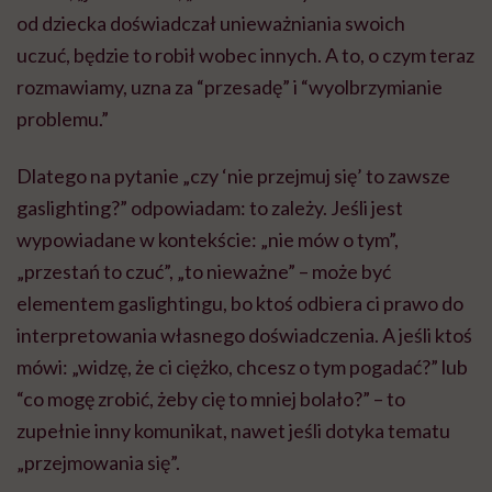
od dziecka doświadczał unieważniania swoich
uczuć, będzie to robił wobec innych. A to, o czym teraz
rozmawiamy, uzna za “przesadę” i “wyolbrzymianie
problemu.”
Dlatego na pytanie „czy ‘nie przejmuj się’ to zawsze
gaslighting?” odpowiadam: to zależy. Jeśli jest
wypowiadane w kontekście: „nie mów o tym”,
„przestań to czuć”, „to nieważne” – może być
elementem gaslightingu, bo ktoś odbiera ci prawo do
interpretowania własnego doświadczenia. A jeśli ktoś
mówi: „widzę, że ci ciężko, chcesz o tym pogadać?” lub
“co mogę zrobić, żeby cię to mniej bolało?” – to
zupełnie inny komunikat, nawet jeśli dotyka tematu
„przejmowania się”.