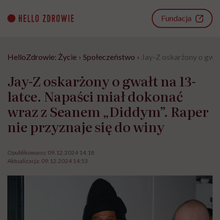
Go
to
Fundacja
content
HelloZdrowie: Życie
›
Społeczeństwo
›
Jay-Z oskarżony o gwał
Jay-Z oskarżony o gwałt na 13-
latce. Napaści miał dokonać
wraz z Seanem „Diddym”. Raper
nie przyznaje się do winy
Opublikowano:
09.12.2024 14:18
Aktualizacja:
09.12.2024 14:53