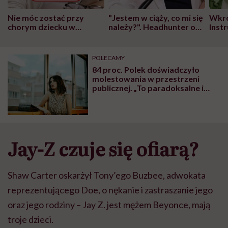
Nie móc zostać przy
"Jestem w ciąży, co mi się
Wkró
chorym dziecku w
należy?". Headhunter o
Inst
szpitalu to tortura.
zmianie pokoleniowej u
atak
"Przeszkadzać w tym
kobiet w ciąży na rynku
wars
może chyba tylko
pracy
eksp
POLECAMY
głupota i brak
84 proc. Polek doświadczyło
wyobraźni"
molestowania w przestrzeni
publicznej. „To paradoksalne i
dość częste, że osoba
molestowana bierze wstyd na
siebie”
Jay-Z czuje się ofiarą?
Shaw Carter oskarżył Tony’ego Buzbee, adwokata
reprezentującego Doe, o nękanie i zastraszanie jego
oraz jego rodziny – Jay Z. jest mężem Beyonce, mają
troje dzieci.