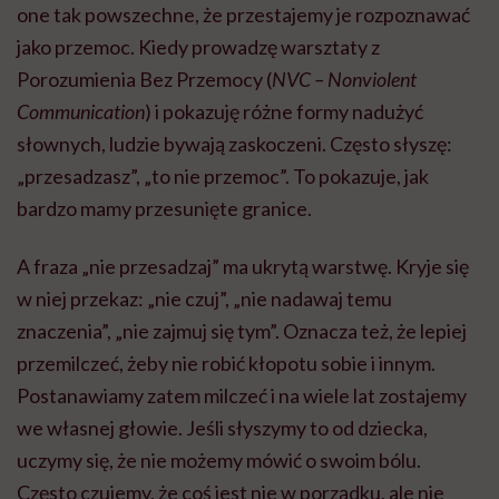
one tak powszechne, że przestajemy je rozpoznawać
jako przemoc. Kiedy prowadzę warsztaty z
Porozumienia Bez Przemocy (
NVC – Nonviolent
Communication
) i pokazuję różne formy nadużyć
słownych, ludzie bywają zaskoczeni. Często słyszę:
„przesadzasz”, „to nie przemoc”. To pokazuje, jak
bardzo mamy przesunięte granice.
A fraza „nie przesadzaj” ma ukrytą warstwę. Kryje się
w niej przekaz: „nie czuj”, „nie nadawaj temu
znaczenia”, „nie zajmuj się tym”. Oznacza też, że lepiej
przemilczeć, żeby nie robić kłopotu sobie i innym.
Postanawiamy zatem milczeć i na wiele lat zostajemy
we własnej głowie. Jeśli słyszymy to od dziecka,
uczymy się, że nie możemy mówić o swoim bólu.
Często czujemy, że coś jest nie w porządku, ale nie