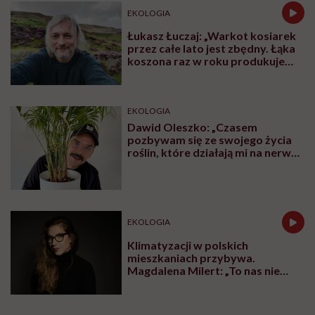
EKOLOGIA
Łukasz Łuczaj: „Warkot kosiarek
przez całe lato jest zbędny. Łąka
koszona raz w roku produkuje
prawie tyle tlenu, co las”
EKOLOGIA
Dawid Oleszko: „Czasem
pozbywam się ze swojego życia
roślin, które działają mi na nerwy.
Każdemu polecam takie zdrowe
podejście”
EKOLOGIA
Klimatyzacji w polskich
mieszkaniach przybywa.
Magdalena Milert: „To nas nie
uratuje. Kopiemy sobie grób”