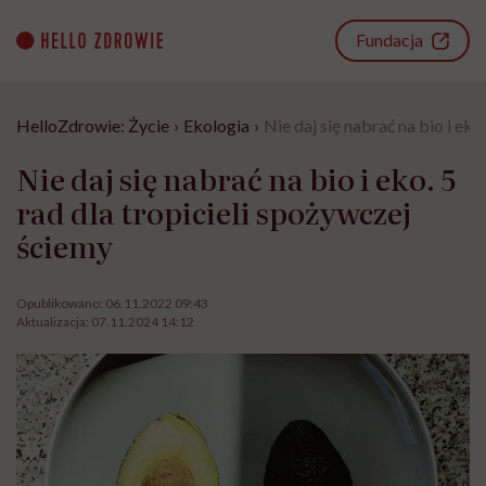
Go
to
Fundacja
content
HelloZdrowie: Życie
›
Ekologia
›
Nie daj się nabrać na bio i eko
Nie daj się nabrać na bio i eko. 5
rad dla tropicieli spożywczej
ściemy
Opublikowano:
06.11.2022 09:43
Aktualizacja:
07.11.2024 14:12