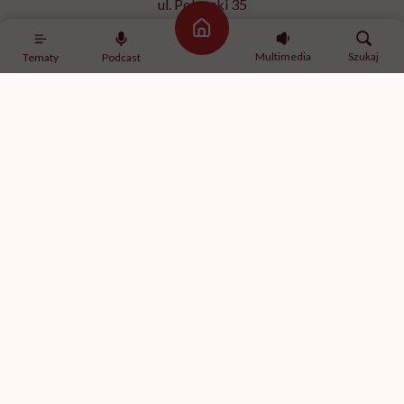
ul. Poleczki 35
02-822 Warszawa
Strona główna
NIP 9512613236
Multimedia
Szukaj
Tematy
Podcast
Kontakt z redakcją
redakcja@hellozdrowie.pl
Dołącz do naszej społeczności
Właścicielem serwisu
HelloZdrowie
jest Fundacja należąca
do
USP Zdrowie sp. z o.o.
, które jest częścią
USP Group
.
Treści zawarte w serwisie HelloZdrowie mają charakter
informacyjno-edukacyjny. Jeśli potrzebujesz porady
odnośnie swojego stanu zdrowia, skonsultuj się z lekarzem
lub farmaceutą.
© 2012-2026 | HelloZdrowie
Realizacja:
GeekRoom.pl