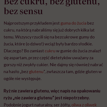
Bez cukru, bez glutenu,
bez sensu
Najprostszym przykładem jest
guma do żucia
bez
cukru, na którą nabraliśmy się już dobrych kilka lat
temu. Wszyscy rzucili się na bezcukrowe gumy do
żucia, które (o dziwo!) wciąż były bardzo słodkie.
Dlaczego? Bo zamiast
cukru
w gumie do żucia znalazł
się aspartam, przez część dietetyków uważany za
gorszy niż zwykły cukier. Nie dajmy się również nabrać
na hasło „bez
glutenu
”, zwłaszcza tam, gdzie gluten w
ogóle nie występuje.
Ryż nie zawiera glutenu, więc napis na opakowaniu
ryżu „nie zawiera glutenu” jest niepotrzebny.
Podobnie jogurt naturalny, ser żółty,
oliwa z oliwek