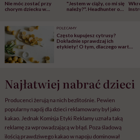
Nie móc zostać przy
"Jestem w ciąży, co mi się
Wkró
chorym dziecku w
należy?". Headhunter o
Inst
szpitalu to tortura.
zmianie pokoleniowej u
atak
"Przeszkadzać w tym
kobiet w ciąży na rynku
wars
może chyba tylko
pracy
eksp
POLECAMY
głupota i brak
Często kupujesz cytrusy?
wyobraźni"
Dokładnie sprawdzaj ich
etykiety! O tym, dlaczego warto
to robić, mówi chemiczka
Najłatwiej nabrać dzieci
Producenci żerują na nich bezlitośnie. Pewien
popularny napój dla dzieci reklamowany był jako
kakao. Jednak Komisja Etyki Reklamy uznała taką
reklamę za wprowadzającą w błąd. Poza śladową
ilością prawdziwego kakao w napoju dominował