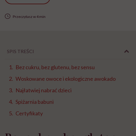
Przeczytasz w 4 min
SPIS TREŚCI
Bez cukru, bez glutenu, bez sensu
Woskowane owoce i ekologiczne awokado
Najłatwiej nabrać dzieci
Spiżarnia babuni
Certyfikaty