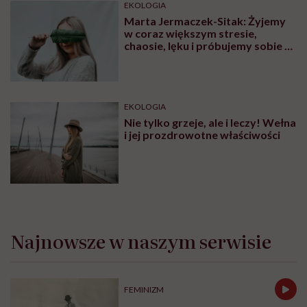
EKOLOGIA
Marta Jermaczek-Sitak: Żyjemy
w coraz większym stresie,
chaosie, lęku i próbujemy sobie z
nim poradzić, „porządkując”
przyrodę
EKOLOGIA
Nie tylko grzeje, ale i leczy! Wełna
i jej prozdrowotne właściwości
Najnowsze w naszym serwisie
FEMINIZM