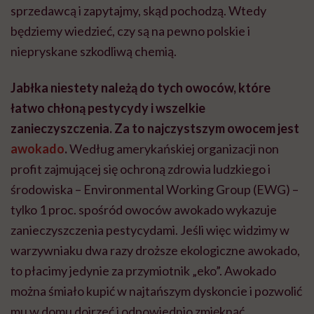
sprzedawcą i zapytajmy, skąd pochodzą. Wtedy
będziemy wiedzieć, czy są na pewno polskie i
niepryskane szkodliwą chemią.
Jabłka niestety należą do tych owoców, które
łatwo chłoną pestycydy i wszelkie
zanieczyszczenia. Za to najczystszym owocem jest
awokado
.
Według amerykańskiej organizacji non
profit zajmującej się ochroną zdrowia ludzkiego i
środowiska ­– Environmental Working Group (EWG) –
tylko 1 proc. spośród owoców awokado wykazuje
zanieczyszczenia pestycydami. Jeśli więc widzimy w
warzywniaku dwa razy droższe ekologiczne awokado,
to płacimy jedynie za przymiotnik „eko”. Awokado
można śmiało kupić w najtańszym dyskoncie i pozwolić
mu w domu dojrzeć i odpowiednio zmięknąć.