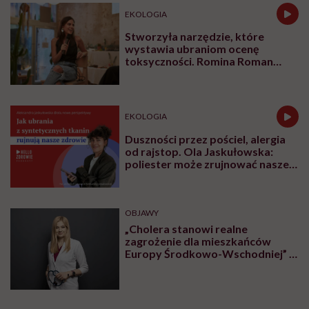
EKOLOGIA
Stworzyła narzędzie, które
wystawia ubraniom ocenę
toksyczności. Romina Roman
tłumaczy, co plastik robi z naszą
skórą
EKOLOGIA
Duszności przez pościel, alergia
od rajstop. Ola Jaskułowska:
poliester może zrujnować nasze
zdrowie
OBJAWY
„Cholera stanowi realne
zagrożenie dla mieszkańców
Europy Środkowo-Wschodniej” –
ostrzega dr Diana Stettner-
Leonkiewicz