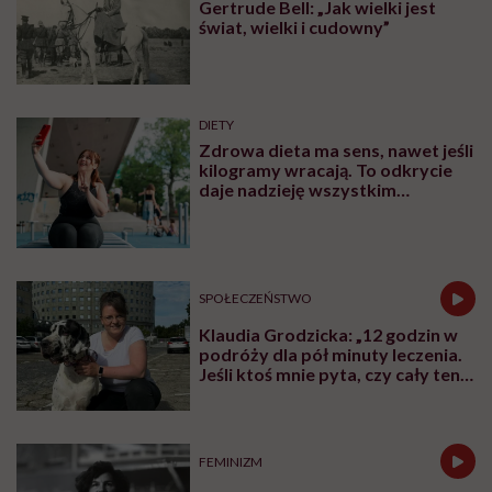
Gertrude Bell: „Jak wielki jest
świat, wielki i cudowny”
DIETY
Zdrowa dieta ma sens, nawet jeśli
kilogramy wracają. To odkrycie
daje nadzieję wszystkim
walczącym z efektem jo-jo
SPOŁECZEŃSTWO
Klaudia Grodzicka: „12 godzin w
podróży dla pół minuty leczenia.
Jeśli ktoś mnie pyta, czy cały ten
trud ma sens, bez wahania
odpowiadam: 'tak’”
FEMINIZM