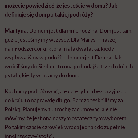
możecie powiedzieć, że jesteście w domu? Jak
definiuje się dom po takiej podróży?
Martyna:
Domem jest dla mnie rodzina. Dom jest tam,
gdzie jesteśmy my wszyscy. Dla Marysi – naszej
najmłodszej córki, która miała dwa latka, kiedy
wypływaliśmy w podróż – domem jest Donna. Jak
wróciliśmy do Siedlec, to ona po bodajże trzech dniach
pytała, kiedy wracamy do domu.
Kochamy podróżować, ale cztery lata bez przyjazdu
do kraju to naprawdę długo. Bardzo tęskniliśmy za
Polską. Planujemy tu trochę zacumować, ale nie
mówimy, że jest ona naszym ostatecznym wyborem.
Po takim czasie człowiek wraca jednak do zupełnie
innej rzeczywistości.