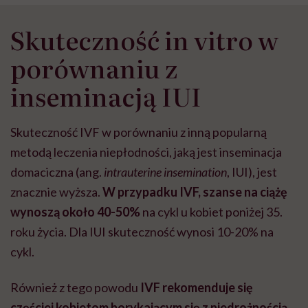
Skuteczność in vitro w
porównaniu z
inseminacją IUI
Skuteczność IVF w porównaniu z inną popularną
metodą leczenia niepłodności, jaką jest inseminacja
domaciczna (ang.
intrauterine insemination
, IUI), jest
znacznie wyższa.
W przypadku IVF, szanse na ciążę
wynoszą około 40-50%
na cykl u kobiet poniżej 35.
roku życia. Dla IUI skuteczność wynosi 10-20% na
cykl.
Również z tego powodu
IVF rekomenduje się
częściej kobietom borykającym się z niedrożnością