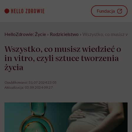
Go
to
Fundacja
content
HelloZdrowie: Życie
›
Rodzicielstwo
›
Wszystko, co musisz wied
Wszystko, co musisz wiedzieć o
in vitro, czyli sztuce tworzenia
życia
Opublikowano:
31.07.2024 23:05
Aktualizacja:
03.09.2024 09:27