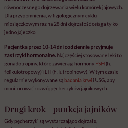
równoczesnego dojrzewania wielu komórek jajowych.
Dla przypomnienia, w fizjologicznym cyklu
miesiączkowym raz na 28 dni dojrzałość osiąga tylko
jedno jajeczko.
Pacjentka przez 10-14 dni codziennie przyjmuje
zastrzyki hormonalne.
Najczęściej stosowane leki to
gonadotropiny, które zawierają hormony
FSH
(h.
folikulotropowy) i LH (h. lutropinowy). W tym czasie
regularnie wykonywane są
badania krwi
i USG, aby
monitorować rozwój pęcherzyków jajnikowych.
Drugi krok – punkcja jajników
Gdy pęcherzyki są wystarczająco dojrzałe,