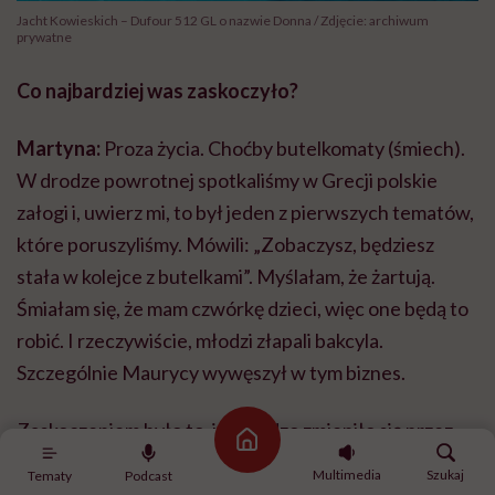
Jacht Kowieskich – Dufour 512 GL o nazwie Donna / Zdjęcie: archiwum
prywatne
Co najbardziej was zaskoczyło?
Martyna:
Proza życia. Choćby butelkomaty (śmiech).
W drodze powrotnej spotkaliśmy w Grecji polskie
załogi i, uwierz mi, to był jeden z pierwszych tematów,
które poruszyliśmy. Mówili: „Zobaczysz, będziesz
stała w kolejce z butelkami”. Myślałam, że żartują.
Śmiałam się, że mam czwórkę dzieci, więc one będą to
robić. I rzeczywiście, młodzi złapali bakcyla.
Szczególnie Maurycy wywęszył w tym biznes.
Zaskoczeniem było to, jak bardzo zmieniło się przez
Strona główna
ten czas nasze miasto Siedlce. Pierwsze kilka naszych
Multimedia
Szukaj
Tematy
Podcast
spacerów wyglądało tak, że co chwilę mówiliśmy: