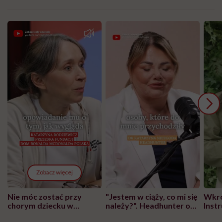
Zobacz więcej
Nie móc zostać przy
"Jestem w ciąży, co mi się
Wkró
chorym dziecku w
należy?". Headhunter o
Inst
szpitalu to tortura.
zmianie pokoleniowej u
atak