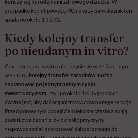
kończy się narodzinami zdrowego dziecka.
W
przypadku kobiet powyżej 40. roku życia wskaźnik ten
spada do około 10-20%.
Kiedy kolejny transfer
po nieudanym in vitro?
Gdy procedura in vitro nie przyniesie oczekiwanego
rezultatu,
kolejny transfer zarodków można
zaplanować po jednym pełnym cyklu
menstruacyjnym
, czyli po około 4-6. tygodniach.
Ważne jest, aby dać organizmowi czas na regenerację.
Przed ponownym podejściem lekarze często zlecają
dodatkowe badania, by określić przyczyny
niepowodzenia i dostosować dalsze leczenie do
potrzeb pacjentki. Transfer mrożonych zarodków jest