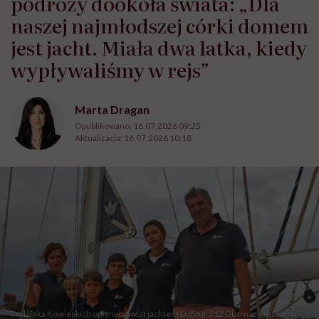
podróży dookoła świata: „Dla
naszej najmłodszej córki domem
jest jacht. Miała dwa latka, kiedy
wypływaliśmy w rejs”
Marta Dragan
Opublikowano:
16.07.2026 09:25
Aktualizacja:
16.07.2026 10:18
Rodzinka Kowieskich opłynęła świat jachtem Dufour 512 GL o nazwie Donna /