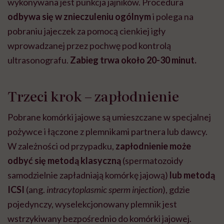
wykonywana jest punkcja jajników. Procedura
odbywa się w znieczuleniu ogólnym
i polega na
pobraniu jajeczek za pomocą cienkiej igły
wprowadzanej przez pochwę pod kontrolą
ultrasonografu.
Zabieg trwa około 20-30 minut.
Trzeci krok – zapłodnienie
Pobrane komórki jajowe są umieszczane w specjalnej
pożywce i łączone z plemnikami partnera lub dawcy.
W zależności od przypadku,
zapłodnienie może
odbyć się metodą klasyczną
(spermatozoidy
samodzielnie zapładniają komórkę jajową)
lub metodą
ICSI
(ang.
intracytoplasmic sperm injection
), gdzie
pojedynczy, wyselekcjonowany plemnik jest
wstrzykiwany bezpośrednio do komórki jajowej.