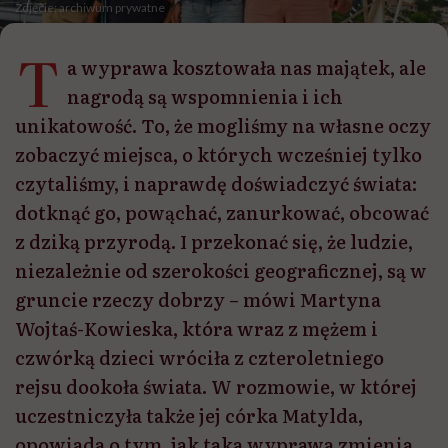
Zdjęcie: archiwum prywatne
T
a wyprawa kosztowała nas majątek, ale
nagrodą są wspomnienia i ich
unikatowość. To, że mogliśmy na własne oczy
zobaczyć miejsca, o których wcześniej tylko
czytaliśmy, i naprawdę doświadczyć świata:
dotknąć go, powąchać, zanurkować, obcować
z dziką przyrodą. I przekonać się, że ludzie,
niezależnie od szerokości geograficznej, są w
gruncie rzeczy dobrzy – mówi Martyna
Wojtaś-Kowieska, która wraz z mężem i
czwórką dzieci wróciła z czteroletniego
rejsu dookoła świata. W rozmowie, w której
uczestniczyła także jej córka Matylda,
opowiada o tym, jak taka wyprawa zmienia