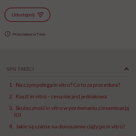
Udostępnij
Przeczytasz w 7 min
SPIS TREŚCI
Na czym polega in vitro? Co to za procedura?
Koszt in vitro – cena nie jest jednakowa
Skuteczność in vitro w porównaniu z inseminacją
IUI
Jakie są szanse na donoszenie ciąży po in vitro?