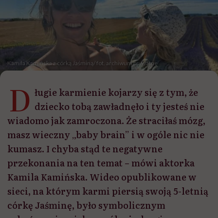
Kamila Kamińska z córką Jaśminą/ fot. archiwum prywatne
D
ługie karmienie kojarzy się z tym, że
dziecko tobą zawładnęło i ty jesteś nie
wiadomo jak zamroczona. Że straciłaś mózg,
masz wieczny „baby brain” i w ogóle nic nie
kumasz. I chyba stąd te negatywne
przekonania na ten temat – mówi aktorka
Kamila Kamińska. Wideo opublikowane w
sieci, na którym karmi piersią swoją 5-letnią
córkę Jaśminę, było symbolicznym