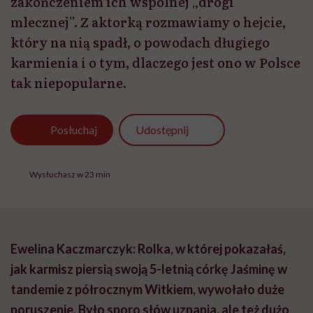
zakończeniem ich wspólnej „drogi
mlecznej”. Z aktorką rozmawiamy o hejcie,
który na nią spadł, o powodach długiego
karmienia i o tym, dlaczego jest ono w Polsce
tak niepopularne.
Udostępnij
Posłuchaj
Wysłuchasz w 23 min
Ewelina Kaczmarczyk: Rolka, w której pokazałaś,
jak karmisz piersią swoją 5-letnią córkę Jaśminę w
tandemie z półrocznym Witkiem, wywołało duże
poruszenie. Było sporo słów uznania, ale też dużo