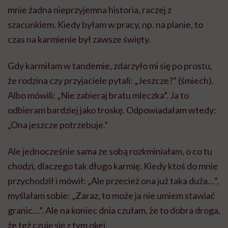
mnie żadna nieprzyjemna historia, raczej z
szacunkiem. Kiedy byłam w pracy, np. na planie, to
czas na karmienie był zawsze święty.
Gdy karmiłam w tandemie, zdarzyło mi się po prostu,
że rodzina czy przyjaciele pytali: „Jeszcze?” (śmiech).
Albo mówili: „Nie zabieraj bratu mleczka”. Ja to
odbieram bardziej jako troskę. Odpowiadałam wtedy:
„Ona jeszcze potrzebuje.”
Ale jednocześnie sama ze sobą rozkminiałam, o co tu
chodzi, dlaczego tak długo karmię. Kiedy ktoś do mnie
przychodził i mówił: „Ale przecież ona już taka duża…”,
myślałam sobie: „Zaraz, to może ja nie umiem stawiać
granic…”. Ale na koniec dnia czułam, że to dobra droga,
że też czuję się z tym okej.