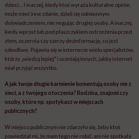
dzieci… I inaczej, kiedy ktoś wyraża kulturalne opinie,
może mieć inne zdanie, dzieli się odmiennym
doświadczeniem, nie negując drugiej osoby. A inaczej,
kiedy wprost lub pod płaszczykiem ostrzeżenia przed
złem, oczernia czy szerzy dezinformację, co jest
szkodliwe. Pojawia się w internecie wielu specjalistów,
którzy „wiedzą lepiej” i oceniają innych, jakby internet
miał przyjąć wszystko.
A jak twoje długie karmienie komentują osoby nie z
sieci, a z twojego otoczenia? Rodzina, znajomi czy
osoby, które np. spotykasz w miejscach
publicznych?
W miejscu publicznym nie zdarzyło się, żeby ktoś
powiedział mi, że mam tego nie robić, ani nie spotkała