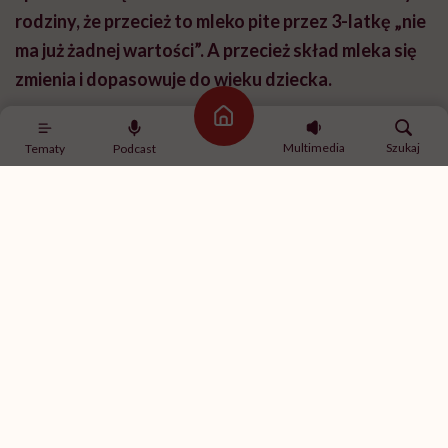
rodziny, że przecież to mleko pite przez 3-latkę „nie
ma już żadnej wartości”. A przecież skład mleka się
zmienia i dopasowuje do wieku dziecka.
Strona główna
Tak, powstało wiele badań na temat mleka kobiecego i
Multimedia
Szukaj
Tematy
Podcast
jego składu zmieniającego się w zależności nie tylko od
wieku, ale pory dnia, przebiegu karmienia, a nawet
stanu zdrowia matki i dziecka, dzięki czemu zapewnia i
odżywienie, i wsparcie odporności oraz rozwoju.
Może kiedy dowiemy się, dlaczego karmienie piersią
ma takie znaczenie, to inaczej będziemy do niego
podchodzić. Bo często oceniamy i hejtujemy to, czego
nie znamy. Mnie też wydawało się to dziwne, kiedy
jeszcze nie byłam mamą, że można tak długo karmić
(śmiech).