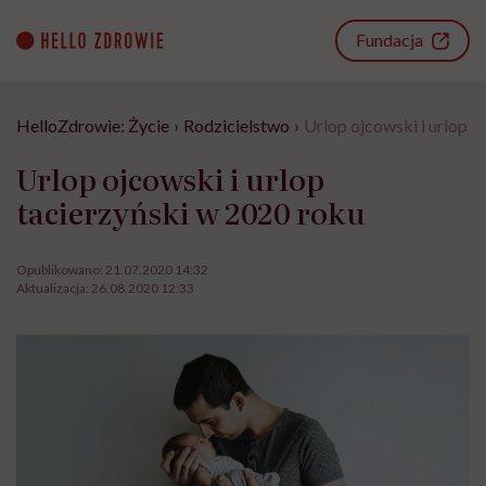
Go
to
Fundacja
content
HelloZdrowie: Życie
›
Rodzicielstwo
›
Urlop ojcowski i urlop t
Urlop ojcowski i urlop
tacierzyński w 2020 roku
Opublikowano:
21.07.2020 14:32
Aktualizacja:
26.08.2020 12:33