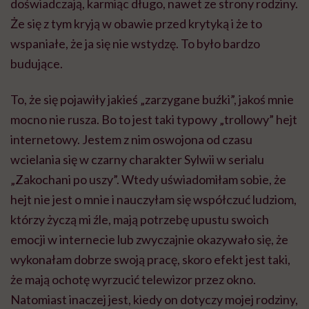
doświadczają, karmiąc długo, nawet ze strony rodziny.
Że się z tym kryją w obawie przed krytyką i że to
wspaniałe, że ja się nie wstydzę. To było bardzo
budujące.
To, że się pojawiły jakieś „zarzygane buźki”, jakoś mnie
mocno nie rusza. Bo to jest taki typowy „trollowy” hejt
internetowy. Jestem z nim oswojona od czasu
wcielania się w czarny charakter Sylwii w serialu
„Zakochani po uszy”. Wtedy uświadomiłam sobie, że
hejt nie jest o mnie i nauczyłam się współczuć ludziom,
którzy życzą mi źle, mają potrzebę upustu swoich
emocji w internecie lub zwyczajnie okazywało się, że
wykonałam dobrze swoją pracę, skoro efekt jest taki,
że mają ochotę wyrzucić telewizor przez okno.
Natomiast inaczej jest, kiedy on dotyczy mojej rodziny,