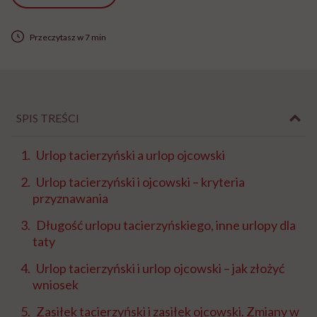
Przeczytasz w 7 min
SPIS TREŚCI
Urlop tacierzyński a urlop ojcowski
Urlop tacierzyński i ojcowski – kryteria
przyznawania
Długość urlopu tacierzyńskiego, inne urlopy dla
taty
Urlop tacierzyński i urlop ojcowski – jak złożyć
wniosek
Zasiłek tacierzyński i zasiłek ojcowski. Zmiany w