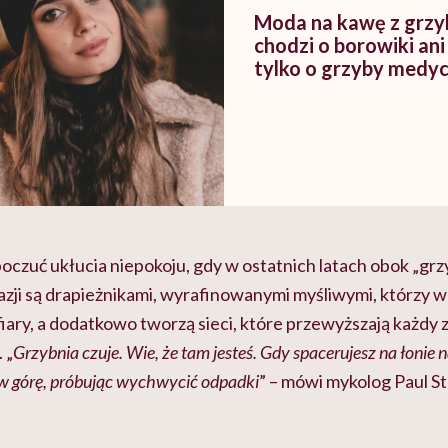
Moda na kawę z grzy
chodzi o borowiki an
tylko o grzyby medy
oczuć ukłucia niepokoju, gdy w ostatnich latach obok „grzy
kazji są drapieżnikami, wyrafinowanymi myśliwymi, którzy
iary, a dodatkowo tworzą sieci, które przewyższają każdy 
 „
Grzybnia czuje. Wie, że tam jesteś. Gdy spacerujesz na łonie 
w górę, próbując wychwycić odpadki
” – mówi mykolog Paul S