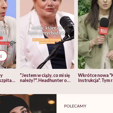
j
zy
"Jestem w ciąży, co mi się
Wkrótce nowa "
szpitalu
należy?". Headhunter o
Instrukcja". Tym 
szkadzać
zmianie pokoleniowej u
atakach paniki. Z
tylko
kobiet w ciąży na rynku
warsztat pacjen
braźni"
pracy
ekspercki
POLECAMY