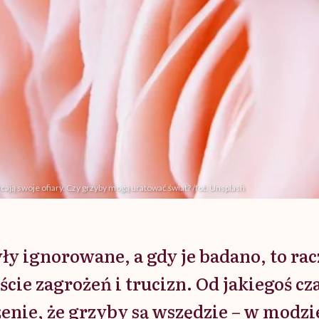
ją swoje ofiary. Czy grzyby mogą uratować świat? /fot. Unsplash
yły ignorowane, a gdy je badano, to rac
ście zagrożeń i trucizn. Od jakiegoś c
enie, że grzyby są wszędzie – w modzi