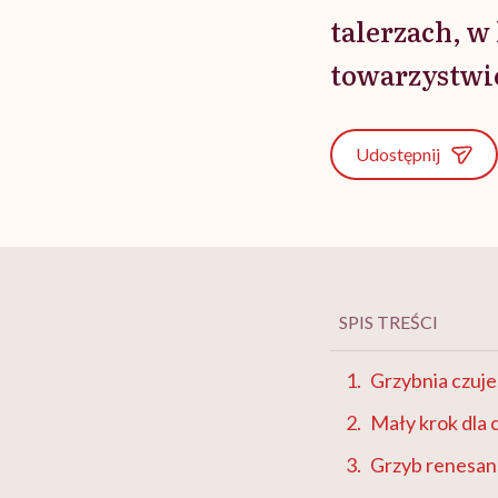
talerzach, w 
towarzystwie
Udostępnij
SPIS TREŚCI
Grzybnia czuje
Mały krok dla c
Grzyb renesan