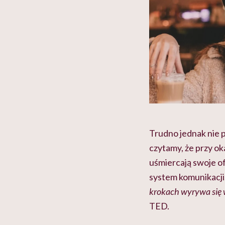
Trudno jednak nie p
czytamy, że przy o
uśmiercają swoje of
system komunikacji.
krokach wyrywa się 
TED.