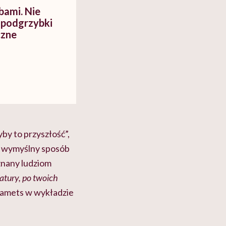
bami. Nie
i podgrzybki
czne
by to przyszłość”,
 w wymyślny sposób
znany ludziom
natury, po twoich
tamets w wykładzie