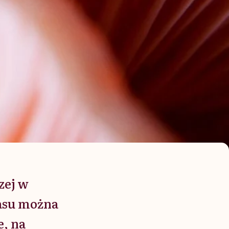
zej w
zasu można
e, na