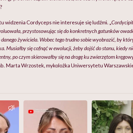
?
 widzenia Cordyceps nie interesuje się ludźmi. „
Cordycipi
oluowała, przystosowując się do konkretnych gatunków owadó
danego żywiciela. Wobec tego trudno sobie wyobrazić, by który
 Musiałby się cofnąć w ewolucji, żeby dojść do stanu, kiedy nie 
entny, po czym skierowałby się na drogę ku zwierzętom kręgo
ab. Marta Wrzostek, mykolożka Uniwersytetu Warszawski