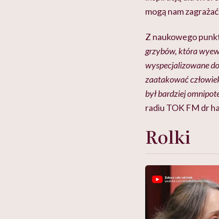
mogą nam zagrażać
Z naukowego punktu
grzybów, która wyew
wyspecjalizowane do 
zaatakować człowieka.
był bardziej omnipot
radiu TOK FM dr h
Rolki