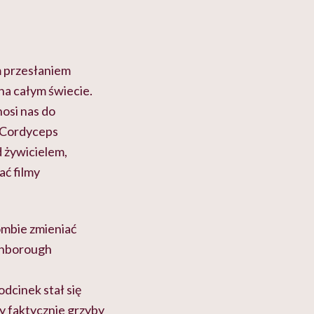
m przesłaniem
na całym świecie.
nosi nas do
y Cordyceps
d żywicielem,
ać filmy
ombie zmieniać
tenborough
dcinek stał się
zy faktycznie grzyby