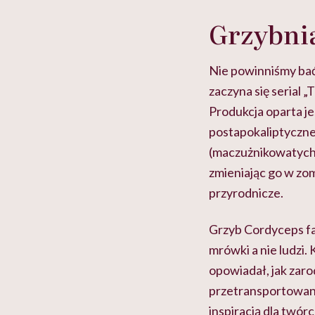
Grzybnia
Nie powinniśmy bać 
zaczyna się serial 
Produkcja oparta je
postapokaliptyczne
(maczużnikowatych).
zmieniając go w zom
przyrodnicze.
Grzyb Cordyceps fak
mrówki a nie ludzi.
opowiadał, jak zaro
przetransportowani
inspiracją dla twórc