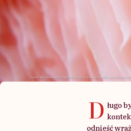
Są wyrafinowanymi myśliwymi, którzy w wymyślny sposób uśmierca
D
ługo b
kontek
odnieść wraż