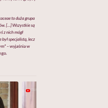
taceae to duża grupa
w. […] Wszystkie są
ś z nich mógł
był specjalistą, lecz
wym
” – wyjaśnia w
ego.