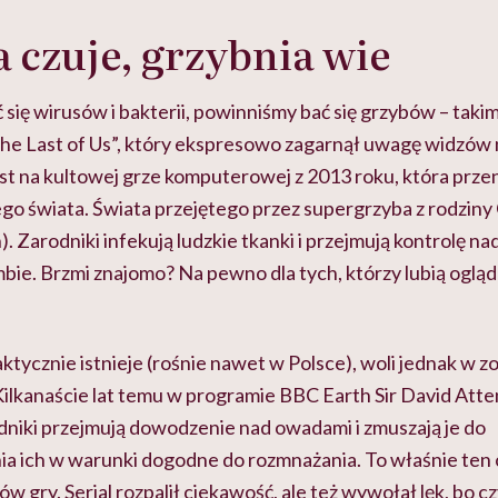
 czuje, grzybnia wie
się wirusów i bakterii, powinniśmy bać się grzybów – taki
„The Last of Us”, który ekspresowo zagarnął uwagę widzów 
st na kultowej grze komputerowej z 2013 roku, która prze
go świata. Świata przejętego przez supergrzyba z rodzin
 Zarodniki infekują ludzkie tkanki i przejmują kontrolę na
bie. Brzmi znajomo? Na pewno dla tych, którzy lubią ogląd
tycznie istnieje (rośnie nawet w Polsce), woli jednak w z
 Kilkanaście lat temu w programie BBC Earth Sir David At
dniki przejmują dowodzenie nad owadami i zmuszają je do
a ich w warunki dogodne do rozmnażania. To właśnie ten o
ów gry. Serial rozpalił ciekawość, ale też wywołał lęk, bo c