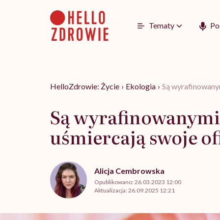
Go
to
content
Tematy
Po
HelloZdrowie: Życie
›
Ekologia
›
Są wyrafinowanym
Są wyrafinowanymi
uśmiercają swoje of
Alicja Cembrowska
Opublikowano:
26.03.2023 12:00
Aktualizacja:
26.09.2025 12:21