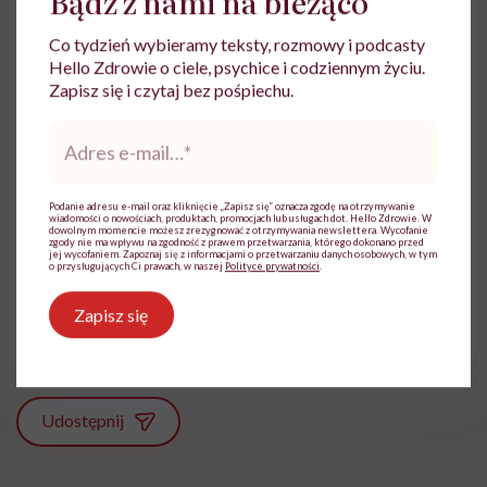
Bądź z nami na bieżąco
Co tydzień wybieramy teksty, rozmowy i podcasty
Hello Zdrowie o ciele, psychice i codziennym życiu.
Zapisz się i czytaj bez pośpiechu.
Adres
e-
mail
*
Ewa Wojciechowska
Podanie adresu e-mail oraz kliknięcie „Zapisz się” oznacza zgodę na otrzymywanie
wiadomości o nowościach, produktach, promocjach lub usługach dot. Hello Zdrowie. W
Dziennikarka, filolożka, politolożka,
dowolnym momencie możesz zrezygnować z otrzymywania newslettera. Wycofanie
zgody nie ma wpływu na zgodność z prawem przetwarzania, którego dokonano przed
reportażystka. Pisze, od kiedy pamięta, a w
jej wycofaniem. Zapoznaj się z informacjami o przetwarzaniu danych osobowych, w tym
o przysługujących Ci prawach, w naszej
Polityce prywatności
.
międzyczasie lubi słuchać i obserwować
innych
Zapisz się
Zobacz profil
Udostępnij