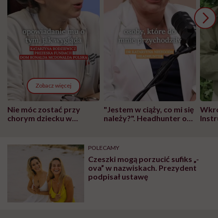
Zobacz więcej
Nie móc zostać przy
"Jestem w ciąży, co mi się
Wkró
chorym dziecku w
należy?". Headhunter o
Inst
szpitalu to tortura.
zmianie pokoleniowej u
atak
"Przeszkadzać w tym
kobiet w ciąży na rynku
wars
może chyba tylko
pracy
eksp
POLECAMY
głupota i brak
Czeszki mogą porzucić sufiks „-
wyobraźni"
ova” w nazwiskach. Prezydent
podpisał ustawę