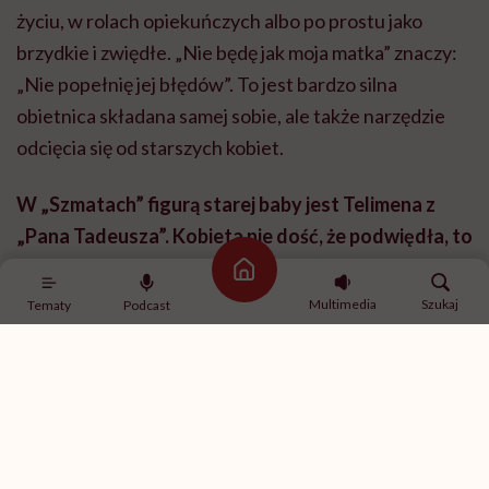
życiu, w rolach opiekuńczych albo po prostu jako
brzydkie i zwiędłe. „Nie będę jak moja matka” znaczy:
„Nie popełnię jej błędów”. To jest bardzo silna
obietnica składana samej sobie, ale także narzędzie
odcięcia się od starszych kobiet.
W „Szmatach” figurą starej baby jest Telimena z
„Pana Tadeusza”. Kobieta nie dość, że podwiędła, to
– przebóg – naróżowana!
Strona główna
Multimedia
Szukaj
Tematy
Podcast
Ten fragment rozwalił mnie już jako dwunastolatkę,
gdy czytałam go po raz pierwszy. Pomyślmy, jak to jest
ustawione. Tadeusz jest młodym, wspaniałym,
naiwnym mężczyzną, którego czeka wielka przyszłość.
Pożąda Telimeny, ale nagle patrzy na nią „bystrym
okiem” i wychwytuje wszystkie „zdrady”: tysiące