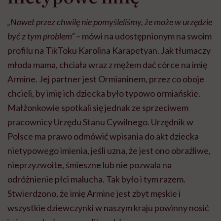
„Nawet przez chwilę nie pomyśleliśmy, że może w urzędzie
być z tym problem”
– mówi na udostępnionym na swoim
profilu na TikToku Karolina Karapetyan. Jak tłumaczy
młoda mama, chciała wraz z mężem dać córce na imię
Armine. Jej partner jest Ormianinem, przez co oboje
chcieli, by imię ich dziecka było typowo ormiańskie.
Małżonkowie spotkali się jednak ze sprzeciwem
pracownicy Urzędu Stanu Cywilnego. Urzędnik w
Polsce ma prawo odmówić wpisania do akt dziecka
nietypowego imienia, jeśli uzna, że jest ono obraźliwe,
nieprzyzwoite, śmieszne lub nie pozwala na
odróżnienie płci malucha. Tak było i tym razem.
Stwierdzono, że imię Armine jest zbyt męskie i
wszystkie dziewczynki w naszym kraju powinny nosić