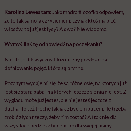
Karolina Lewestam:
Jako mądra filozofka odpowiem,
że to tak samo jak z łysieniem: czy jak ktoś ma pięć
włosów, to już jest łysy? A dwa? Nie wiadomo.
Wymyśliłaś tę odpowiedź na poczekaniu?
Nie. To jest klasyczny filozoficzny przykład na
defniowanie pojęć, które są płynne.
Poza tym wydaje mi się, że są różne osie, na których już
jest się starą babą i na których jeszcze się nią nie jest. Z
wyglądu może już jesteś, ale nie jesteś jeszcze z
ducha. To też trochę tak jak z byciem bucem. Ile trzeba
zrobić złych rzeczy, żeby nim zostać? A i tak nie dla
wszystkich będziesz bucem, bo dla swojej mamy