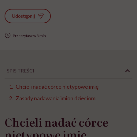
Udostępnij
Przeczytasz w 3 min
SPIS TREŚCI
Chcieli nadać córce nietypowe imię
Zasady nadawania imion dzieciom
Chcieli nadać córce
nietypowe imię