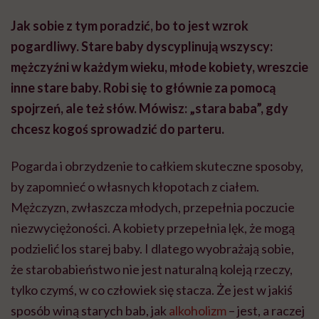
Jak sobie z tym poradzić, bo to jest wzrok
pogardliwy. Stare baby dyscyplinują wszyscy:
mężczyźni w każdym wieku, młode kobiety, wreszcie
inne stare baby. Robi się to głównie za pomocą
spojrzeń, ale też słów. Mówisz: „stara baba”, gdy
chcesz kogoś sprowadzić do parteru.
Pogarda i obrzydzenie to całkiem skuteczne sposoby,
by zapomnieć o własnych kłopotach z ciałem.
Mężczyzn, zwłaszcza młodych, przepełnia poczucie
niezwyciężoności. A kobiety przepełnia lęk, że mogą
podzielić los starej baby. I dlatego wyobrażają sobie,
że starobabieństwo nie jest naturalną koleją rzeczy,
tylko czymś, w co człowiek się stacza. Że jest w jakiś
sposób winą starych bab, jak
alkoholizm
– jest, a raczej