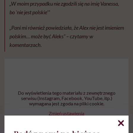
„W moim przypadku nie zgodzili się na imię Vanessa,
bo 'nie jest polskie'”
„Pani mi również powiedziała, że Alex nie jest imieniem
polskim… może być Aleks” – czytamy w
komentarzach.
Do wyświetlenia tego materiału z zewnętrznego
serwisu (Instagram, Facebook, YouTube, itp.)
wymagana jest zgoda na pliki cookie.
Zmień ustawienia