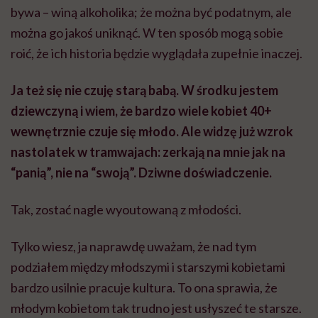
bywa – winą alkoholika; że można być podatnym, ale
można go jakoś uniknąć. W ten sposób mogą sobie
roić, że ich historia będzie wyglądała zupełnie inaczej.
Ja też się nie czuję starą babą. W środku jestem
dziewczyną i wiem, że bardzo wiele kobiet 40+
wewnętrznie czuje się młodo. Ale widzę już wzrok
nastolatek w tramwajach: zerkają na mnie jak na
“panią”, nie na “swoją”. Dziwne doświadczenie.
Tak, zostać nagle wyoutowaną z młodości.
Tylko wiesz, ja naprawdę uważam, że nad tym
podziałem między młodszymi i starszymi kobietami
bardzo usilnie pracuje kultura. To ona sprawia, że
młodym kobietom tak trudno jest usłyszeć te starsze.