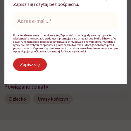
Zapisz się i czytaj bez pośpiechu.
Aleksandra Tchórzewska
Adres
e-
Z wykształcenia nauczycielka języka
mail
*
polskiego, z zamiłowania dziennikarka.
Wierzy, że słowa mają moc
Podanie adresu e-mail oraz kliknięcie „Zapisz się” oznacza zgodę na otrzymywanie
wiadomości o nowościach, produktach, promocjach lub usługach dot. Hello Zdrowie. W
Zobacz profil
dowolnym momencie możesz zrezygnować z otrzymywania newslettera. Wycofanie
zgody nie ma wpływu na zgodność z prawem przetwarzania, którego dokonano przed
jej wycofaniem. Zapoznaj się z informacjami o przetwarzaniu danych osobowych, w tym
o przysługujących Ci prawach, w naszej
Polityce prywatności
.
Udostępnij
Zapisz się
Powiązane tematy:
Dziecko
Urazy kończyn