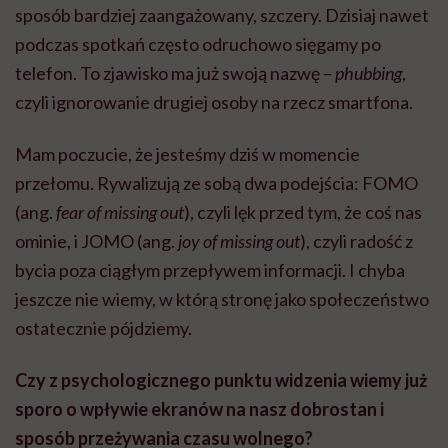
sposób bardziej zaangażowany, szczery. Dzisiaj nawet
podczas spotkań często odruchowo sięgamy po
telefon. To zjawisko ma już swoją nazwę –
phubbing
,
czyli ignorowanie drugiej osoby na rzecz smartfona.
Mam poczucie, że jesteśmy dziś w momencie
przełomu. Rywalizują ze sobą dwa podejścia: FOMO
(ang.
fear of missing out
), czyli lęk przed tym, że coś nas
ominie, i JOMO (ang.
joy of missing out
), czyli radość z
bycia poza ciągłym przepływem informacji. I chyba
jeszcze nie wiemy, w którą stronę jako społeczeństwo
ostatecznie pójdziemy.
Czy z psychologicznego punktu widzenia wiemy już
sporo o wpływie ekranów na nasz dobrostan i
sposób przeżywania czasu wolnego?