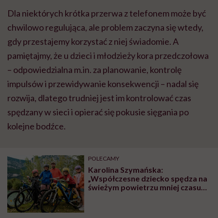
Dla niektórych krótka przerwa z telefonem może być
chwilowo regulująca, ale problem zaczyna się wtedy,
gdy przestajemy korzystać z niej świadomie. A
pamiętajmy, że u dzieci i młodzieży kora przedczołowa
– odpowiedzialna m.in. za planowanie, kontrolę
impulsów i przewidywanie konsekwencji – nadal się
rozwija, dlatego trudniej jest im kontrolować czas
spędzany w sieci i opierać się pokusie sięgania po
kolejne bodźce.
POLECAMY
Karolina Szymańska:
„Współczesne dziecko spędza na
świeżym powietrzu mniej czasu
niż więzień na spacerze
penitencjarnym”