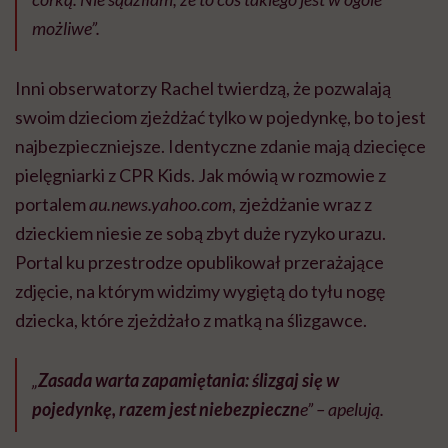
możliwe”.
Inni obserwatorzy Rachel twierdzą, że pozwalają
swoim dzieciom zjeżdżać tylko w pojedynkę, bo to jest
najbezpieczniejsze. Identyczne zdanie mają dziecięce
pielęgniarki z CPR Kids. Jak mówią w rozmowie z
portalem
au.news.yahoo.com
, zjeżdżanie wraz z
dzieckiem niesie ze sobą zbyt duże ryzyko urazu.
Portal ku przestrodze opublikował przerażające
zdjęcie, na którym widzimy wygiętą do tyłu nogę
dziecka, które zjeżdżało z matką na ślizgawce.
„
Zasada warta zapamiętania: ślizgaj się w
pojedynkę, razem jest niebezpieczn
e” – apelują.