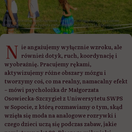
Powrót do analogowych rozrywek: czego dzieci mogą nauczyć się z zabaw,
które wielu rodziców pamięta z własnego dzieciństwa? / Fot. DVrcan / Getty
Images
N
ie angażujemy wyłącznie wzroku, ale
również dotyk, ruch, koordynację i
wyobraźnię. Pracujemy rękami,
aktywizujemy różne obszary mózgu i
tworzymy coś, co ma realny, namacalny efekt
– mówi psycholożka dr Małgorzata
Osowiecka-Szczygieł z Uniwersytetu SWPS
w Sopocie, z którą rozmawiamy o tym, skąd
wzięła się moda na analogowe rozrywki i
czego dzieci uczą się podczas zabaw, jakie