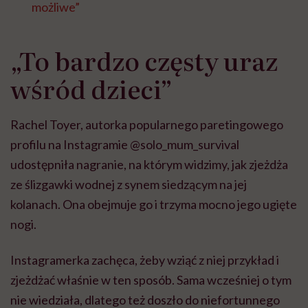
możliwe”
„To bardzo częsty uraz
wśród dzieci”
Rachel Toyer, autorka popularnego paretingowego
profilu na Instagramie @solo_mum_survival
udostępniła nagranie, na którym widzimy, jak zjeżdża
ze ślizgawki wodnej z synem siedzącym na jej
kolanach. Ona obejmuje go i trzyma mocno jego ugięte
nogi.
Instagramerka zachęca, żeby wziąć z niej przykład i
zjeżdżać właśnie w ten sposób. Sama wcześniej o tym
nie wiedziała, dlatego też doszło do niefortunnego