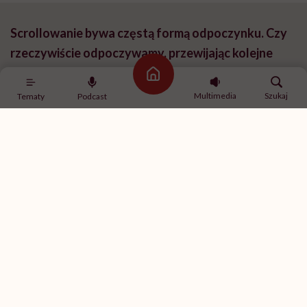
Scrollowanie bywa częstą formą odpoczynku. Czy
rzeczywiście odpoczywamy, przewijając kolejne
treści w telefonie?
Strona główna
Multimedia
Szukaj
Tematy
Podcast
Być może warto zacząć od tego, że wielu ludzi tak
naprawdę nie wie, czym jest odpoczynek. Każdy z nas
potrzebuje innej ilości stymulacji, ale co do zasady po
całym dniu pracy, zwłaszcza wieczorem, nasz
organizm potrzebuje wyciszenia, a nie kolejnych
bodźców. Kiedyś było o to łatwiej, bo ludzie żyli w
rytmie wyznaczanym przez światło dzienne: gdy
robiło się ciemno, naturalnie zwalniali tempo i
przygotowywali się do snu. Dzisiaj przed snem
włączamy telewizor, komputer czy scrollujemy