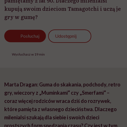
pamiętamy z lat 90. Dlaczego milenialsi
kupują swoim dzieciom Tamagotchi i uczą je
gry w gumę?
Udostępnij
Posłuchaj
Wysłuchasz w 19 min
Marta Dragan: Guma do skakania, podchody, retro
gry, wieczory z „Muminkami” czy „Smerfami” –
coraz więcej rodziców wraca dziś do rozrywek,
które pamięta z własnego dzieciństwa. Dlaczego
milenialsi szukają dla siebie i swoich dzieci
prostszych form spędzania czasu? Czy jest w tym