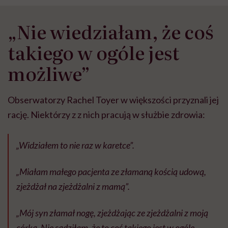
„Nie wiedziałam, że coś
takiego w ogóle jest
możliwe”
Obserwatorzy Rachel Toyer w większości przyznali jej
rację. Niektórzy z z nich pracują w służbie zdrowia:
„Widziałem to nie raz w karetce”.
„Miałam małego pacjenta ze złamaną kością udową,
zjeżdżał na zjeżdżalni z mamą”.
„Mój syn złamał nogę, zjeżdżając ze zjeżdżalni z moją
córką. Nie sądziłam, że to coś takiego jest w ogóle