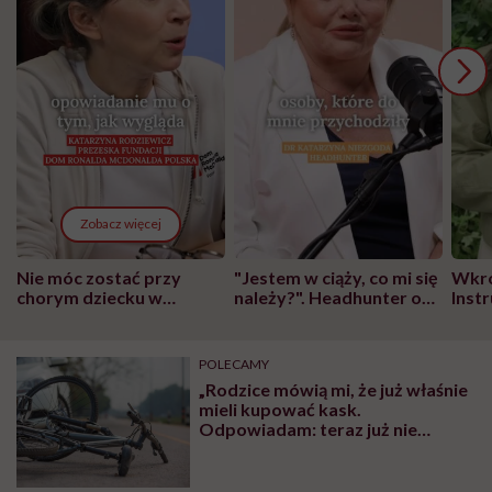
Zobacz więcej
Nie móc zostać przy
"Jestem w ciąży, co mi się
Wkró
chorym dziecku w
należy?". Headhunter o
Inst
szpitalu to tortura.
zmianie pokoleniowej u
atak
"Przeszkadzać w tym
kobiet w ciąży na rynku
wars
może chyba tylko
pracy
eksp
POLECAMY
głupota i brak
„Rodzice mówią mi, że już właśnie
wyobraźni"
mieli kupować kask.
Odpowiadam: teraz już nie
musicie”