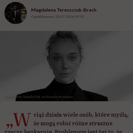
Magdalena Tereszczuk-Brach
Opublikowano:
28.07.2026 09:59
Kaja Funez-Sokoła /fot. archiwum prywatne
„W
ciąż działa wiele osób, które myślą,
że mogą robić różne straszne
rzeczy bezkarnie. Problemem jest też to, że