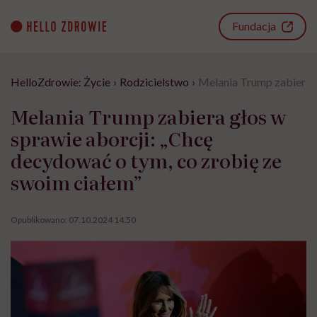
Go
to
Fundacja
content
HelloZdrowie: Życie
›
Rodzicielstwo
›
Melania Trump zabiera g
Melania Trump zabiera głos w
sprawie aborcji: „Chcę
decydować o tym, co zrobię ze
swoim ciałem”
Opublikowano:
07.10.2024 14:50