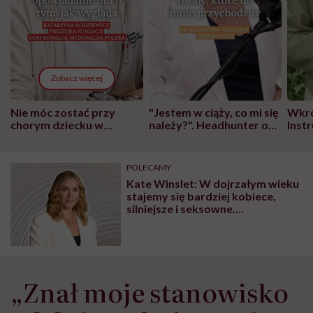
Zobacz więcej
Nie móc zostać przy
"Jestem w ciąży, co mi się
Wkró
chorym dziecku w
należy?". Headhunter o
Inst
szpitalu to tortura.
zmianie pokoleniowej u
atak
"Przeszkadzać w tym
kobiet w ciąży na rynku
wars
może chyba tylko
pracy
eksp
POLECAMY
głupota i brak
Kate Winslet: W dojrzałym wieku
wyobraźni"
stajemy się bardziej kobiece,
silniejsze i seksowne.
Odnajdujemy swój głos
„Znał moje stanowisko