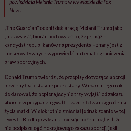
powiedziała Melania Trump w wywiadzie dla Fox
News.
„The Guardian” ocenił deklarację Melanii Trump jako
„niezwykłą”, biorąc pod uwagę to, że jej mąż –
kandydat republikanów na prezydenta – znany jest z
konserwatywnych wypowiedzi na temat ograniczenia
praw aborcyjnych.
Donald Trump twierdzi, że przepisy dotyczące aborcji
powinny być ustalane przez stany. W marcu tego roku
deklarował, że popiera jedynie trzy wyjątki od zakazu
aborcji: w przypadku gwałtu, kazirodztwa i zagrożenia
życia matki. Wielokrotnie zmieniał jednak zdanie w tej
kwestii. Bo dla przykładu, miesiąc później ogłosił, że
nie podpisze ogólnokrajowego zakazu aborcji, jeśli