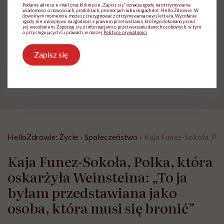
Podanie adresu e-mail oraz kliknięcie „Zapisz się” oznacza zgodę na otrzymywanie
wiadomości o nowościach, produktach, promocjach lub usługach dot. Hello Zdrowie. W
Udostępnij
dowolnym momencie możesz zrezygnować z otrzymywania newslettera. Wycofanie
zgody nie ma wpływu na zgodność z prawem przetwarzania, którego dokonano przed
jej wycofaniem. Zapoznaj się z informacjami o przetwarzaniu danych osobowych, w tym
o przysługujących Ci prawach, w naszej
Polityce prywatności
.
Powiązane tematy:
Zapisz się
ciąża
Prawa kobiet
HelloZdrowie: Życie
›
Społeczeństwo
›
Kaja Funez-Sokoła, Polk
Kaja Funez-Sokoła, Polka, która
oskarżyła Weinsteina: „To ja
byłam przedstawiana jako
osoba, która musi się bronić”