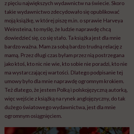
z pięciu największych wydawnictw na świecie. Skoro
takie wydawnictwo zdecydowało się opublikować
moją książkę, w której piszę m.in. o sprawie Harveya
Weinsteina, to myślę, że ludzie naprawdę chcą
dowiedzieć się, co się stało. Ta książka jest dla mnie
bardzo ważna. Mam za sobą bardzo trudną relację z
mamą. Przez długi czas byłam przez nią postrzegana
jako ktoś, kto nic nie wie, kto sobie nie poradzi, kto nie
ma wystarczającej wartości. Dlatego podpisanie tej
umowy było dla mnie naprawdę ogromnym krokiem.
Też dlatego, że jestem Polką i polskojęzyczną autorką,
więc wejście z książką na rynek anglojęzyczny, do tak
dużego światowego wydawnictwa, jest dla mnie
ogromnym osiągnięciem.