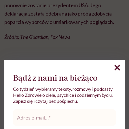
ponownie zostanie prezydentem USA. Jego
deklaracja została odebrana jako próba zdobycia
poparcia wyborców o umiarkowanych poglądach.
Źródło: The Guardian, Fox News
Bądź z nami na bieżąco
Marta Dragan
Z czytania, gadania i pisania uczyniła
Co tydzień wybieramy teksty, rozmowy i podcasty
sposób na życie. Pracowała w Wirtualnej
Hello Zdrowie o ciele, psychice i codziennym życiu.
Polsce i TVN. W Hello Zdrowie jest
Zapisz się i czytaj bez pośpiechu.
dziennikarką i wydawczynią
Adres
Zobacz profil
e-
mail
*