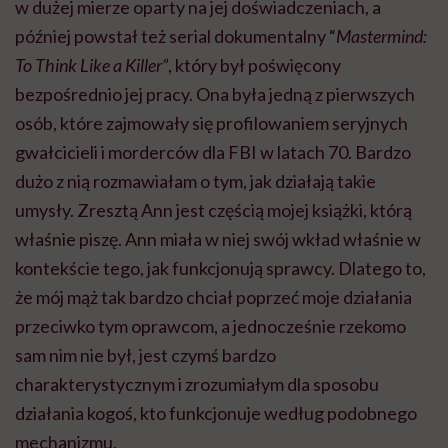
w dużej mierze oparty na jej doświadczeniach, a
później powstał też serial dokumentalny “
Mastermind:
To Think Like a Killer”
, który był poświęcony
bezpośrednio jej pracy. Ona była jedną z pierwszych
osób, które zajmowały się profilowaniem seryjnych
gwałcicieli i morderców dla FBI w latach 70. Bardzo
dużo z nią rozmawiałam o tym, jak działają takie
umysły. Zresztą Ann jest częścią mojej książki, którą
właśnie piszę. Ann miała w niej swój wkład właśnie w
kontekście tego, jak funkcjonują sprawcy. Dlatego to,
że mój mąż tak bardzo chciał poprzeć moje działania
przeciwko tym oprawcom, a jednocześnie rzekomo
sam nim nie był, jest czymś bardzo
charakterystycznym i zrozumiałym dla sposobu
działania kogoś, kto funkcjonuje według podobnego
mechanizmu.