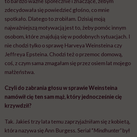
to bardzo ważne społecznie i znaczące, żebym
zdecydowała się powiedzieć głośno, co mnie
spotkało. Dlatego to zrobiłam. Dzisiaj moją
najważniejszą motywacją jest to, żeby pomóc innym
osobom, które znajdują się w podobnych sytuacjach. I
nie chodzi tylko o sprawę Harveya Weinsteina czy
Jeffreya Epsteina. Chodzi też o przemoc domową,
coś, z czym sama zmagałam się przez osiem lat mojego
małżeństwa.
Czyli do zabrania głosu w sprawie Weinsteina
namówił cię ten sam mąż, który jednocześnie cię
krzywdził?
Tak. Jakieś trzy lata temu zaprzyjaźniłam się z kobietą,
która nazywa się Ann Burgess. Serial “
Mindhunter”
był