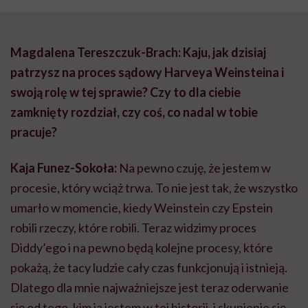
Magdalena Tereszczuk-Brach: Kaju, jak dzisiaj
patrzysz na proces sądowy Harveya Weinsteina i
swoją rolę w tej sprawie? Czy to dla ciebie
zamknięty rozdział, czy coś, co nadal w tobie
pracuje?
Kaja Funez-Sokoła:
Na pewno czuję, że jestem w
procesie, który wciąż trwa. To nie jest tak, że wszystko
umarło w momencie, kiedy Weinstein czy Epstein
robili rzeczy, które robili. Teraz widzimy proces
Diddy’ego i na pewno będą kolejne procesy, które
pokażą, że tacy ludzie cały czas funkcjonują i istnieją.
Dlatego dla mnie najważniejsze jest teraz oderwanie
się od tego, kim ja jestem w tej historii, i skupienie się