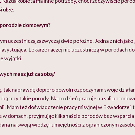
e. Każda kobieta ma inne potrzeby, choć rzeczywiście poró
i ulgę.
w porodzie domowym?
 uczestniczą zazwyczaj dwie położne. Jedna z nich jako 
na asystująca. Lekarze raczej nie uczestniczą w porodach 
e wyjątki.
ych masz już za sobą?
kę, tak naprawdę dopiero powoli rozpoczynam swoje działan
ą trzy takie porody. Na co dzień pracuje na sali porodow
ali. Mam też doświadczenie pracy misyjnej w Ekwadorze i 
 w domach, przyjmując kilkanaście porodów bez wsparcia
zdana na swoją wiedzę i umiejętności z ograniczonym zaso