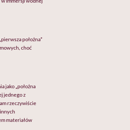
d w immersji wodnej
„pierwsza położna”
domowych, choć
ia jako „położna
ej jednego z
tam rzeczywiście
 innych
bem materiałów