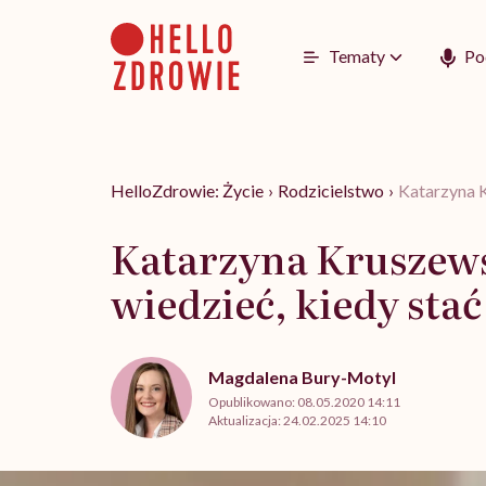
Go
to
content
Tematy
Po
HelloZdrowie: Życie
›
Rodzicielstwo
›
Katarzyna K
Katarzyna Kruszews
wiedzieć, kiedy stać
Magdalena Bury-Motyl
Opublikowano:
08.05.2020 14:11
Aktualizacja:
24.02.2025 14:10