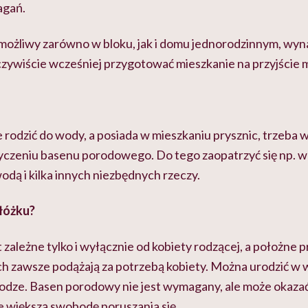
agań.
możliwy zarówno w bloku, jak i domu jednorodzinnym, w
zywiście wcześniej przygotować mieszkanie na przyjście 
je rodzić do wody, a posiada w mieszkaniu prysznic, trzeba
yczeniu basenu porodowego. Do tego zaopatrzyć się np. w 
odą i kilka innych niezbędnych rzeczy.
 łóżku?
 zależne tylko i wyłącznie od kobiety rodzącej, a położne 
zawsze podążają za potrzebą kobiety. Można urodzić w w
łodze. Basen porodowy nie jest wymagany, ale może okazać
e większą swobodę poruszania się.