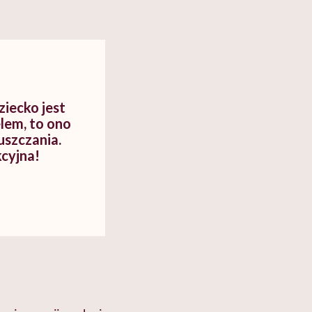
ziecko jest
lem, to ono
uszczania.
kcyjna!