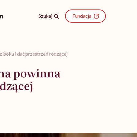
Szukaj
Fundacja
z boku i dać przestrzeń rodzącej
żna powinna
odzącej