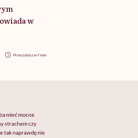
owym
powiada w
Przeczytasz w 7 min
eba mieć mocne
ny strachem czy
e tak naprawdę nie