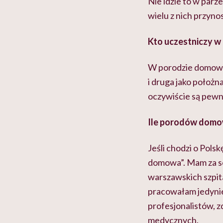
Nie idzie to w parz
wielu z nich przynos
Kto uczestniczy 
W porodzie domowym
i druga jako położ
oczywiście są pewn
Ile porodów domow
Jeśli chodzi o Pols
domowa”. Mam za sob
warszawskich szpit
pracowałam jedynie
profesjonalistów, 
medycznych.