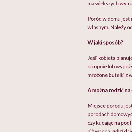
ma większych wym
Poród w domu jest 
własnym. Należy oc
W jaki sposób?
Jeśli kobieta planu
o kupnie lub wypoż
mrożone butelki z w
A można rodzić na
Miejsce porodu jest
porodach domowych 
czy kucając na pod
niż wanna, gdyż daj