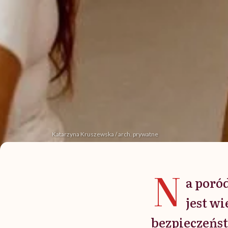
Katarzyna Kruszewska / arch. prywatne
N
a poró
jest wi
bezpieczeńst