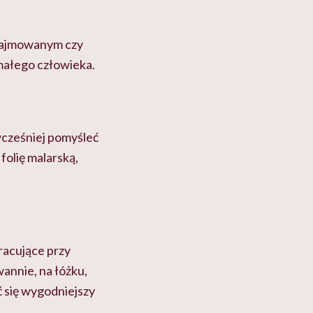
ynajmowanym czy
małego człowieka.
 wcześniej pomyśleć
folię malarską,
pracujące przy
annie, na łóżku,
 się wygodniejszy