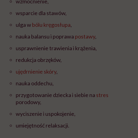
wzmocnienie,
wsparcie dla stawów,
ulga w
bólu kręgosłupa
,
nauka balansu i poprawa
postawy
,
usprawnienie trawienia i krążenia,
redukcja obrzęków,
ujędrnienie skóry
,
nauka oddechu,
przygotowanie dziecka i siebie na
stres
porodowy,
wyciszenie i uspokojenie,
umiejętność relaksacji.