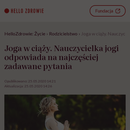
Go
to
Fundacja
content
HelloZdrowie: Życie
›
Rodzicielstwo
›
Joga w ciąży. Nauczycie
Joga w ciąży. Nauczycielka jogi
odpowiada na najczęściej
zadawane pytania
Opublikowano:
25.05.2020 14:21
Aktualizacja:
25.05.2020 14:26