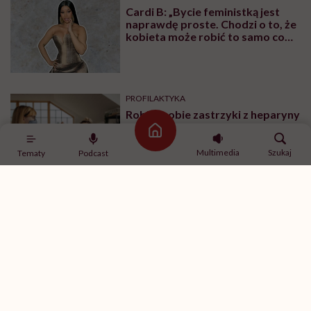
Cardi B: „Bycie feministką jest
naprawdę proste. Chodzi o to, że
kobieta może robić to samo co
mężczyzna. Wszystko, co potrafi
mężczyzna, potrafię i ja”
PROFILAKTYKA
Robisz sobie zastrzyki z heparyny
w brzuch? Pan Pielęgniarka
Strona główna
wyjaśnia, że najprawdopodobniej
robisz to źle
Multimedia
Szukaj
Tematy
Podcast
CIAŁO
Dr n. med. Magdalena Ziętara:
„Ciało po ciąży nie wraca do
normy. Ono tworzy nową normę”