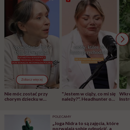
Zobacz więcej
Nie móc zostać przy
"Jestem w ciąży, co mi się
Wkró
chorym dziecku w
należy?". Headhunter o
Inst
szpitalu to tortura.
zmianie pokoleniowej u
atak
"Przeszkadzać w tym
kobiet w ciąży na rynku
wars
może chyba tylko
pracy
eksp
POLECAMY
głupota i brak
„Joga Nidra to są zajęcia, które
wyobraźni"
pozwalają sobie odpuścić, a