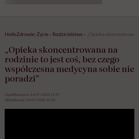
HelloZdrowie: Życie
›
Rodzicielstwo
›
„Opieka skoncentrowana 
„Opieka skoncentrowana na
rodzinie to jest coś, bez czego
współczesna medycyna sobie nie
poradzi”
Opublikowano:
24.07.2026 11:57
Aktualizacja:
24.07.2026 12:02