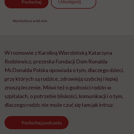
Udostępnij
Posłuchaj
Wysłuchasz w 65 min
W rozmowie z Karoliną Wierzbińską Katarzyna
Rodziewicz, prezeska Fundacji Dom Ronalda
McDonalda Polska opowiada o tym, dlaczego dzieci,
przy których są rodzice, zdrowieją szybciej i lepiej
znoszą leczenie. Mówi też o godności rodzin w
szpitalach, o potrzebie bliskości, komunikacji i o tym,
dlaczego rodzic nie może czuć się tam jak intruz.
Posłuchaj
podcastu