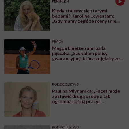
FEMINIZM
Kiedy stajemy się starymi
babami? Karolina Lewestam:
„Gdy mamy zejść ze sceny i nie
psuć widoku”
PRACA
Magda Linette zamroziła
jajeczka. „Szukałam polisy
gwarancyjnej, która zdjęłaby ze
mnie presję tykającego czasu”
RODZICIELSTWO
Paulina Młynarska: „Facet może
zostawić drugą osobę z tak
ogromną ilością pracy i
obowiązków i uchodzi mu to
kompletnie na sucho. Nikt nie
uważa, że to świństwo”
RODZICIELSTWO