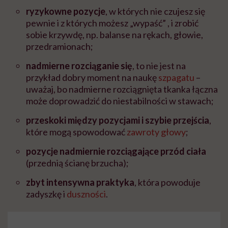
ryzykowne pozycje
, w których nie czujesz się
pewnie i z których możesz „wypaść” , i zrobić
sobie krzywdę, np. balanse na rękach, głowie,
przedramionach;
nadmierne rozciąganie się
, to nie jest na
przykład dobry moment na naukę
szpagatu
–
uważaj, bo nadmierne rozciągnięta tkanka łączna
może doprowadzić do niestabilności w stawach;
przeskoki między pozycjami i szybie przejścia
,
które mogą spowodować
zawroty głowy
;
pozycje nadmiernie rozciągające przód ciała
(przednią ścianę brzucha);
zbyt intensywna praktyka
, która powoduje
zadyszkę i
duszności
.