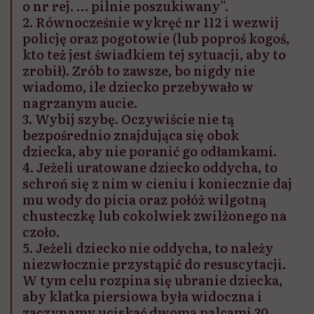
o nr rej. … pilnie poszukiwany”.
2. Równocześnie wykręć nr 112 i wezwij
policję oraz pogotowie (lub poproś kogoś,
kto też jest świadkiem tej sytuacji, aby to
zrobił). Zrób to zawsze, bo nigdy nie
wiadomo, ile dziecko przebywało w
nagrzanym aucie.
3. Wybij szybę. Oczywiście nie tą
bezpośrednio znajdująca się obok
dziecka, aby nie poranić go odłamkami.
4. Jeżeli uratowane dziecko oddycha, to
schroń się z nim w cieniu i koniecznie daj
mu wody do picia oraz połóż wilgotną
chusteczkę lub cokolwiek zwilżonego na
czoło.
5. Jeżeli dziecko nie oddycha, to należy
niezwłocznie przystąpić do resuscytacji.
W tym celu rozpina się ubranie dziecka,
aby klatka piersiowa była widoczna i
zaczynamy uciskać dwoma palcami 30