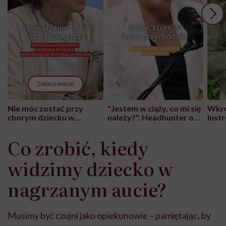
Zobacz więcej
Nie móc zostać przy
"Jestem w ciąży, co mi się
Wkró
chorym dziecku w
należy?". Headhunter o
Inst
szpitalu to tortura.
zmianie pokoleniowej u
atak
"Przeszkadzać w tym
kobiet w ciąży na rynku
wars
Co zrobić, kiedy
może chyba tylko
pracy
eksp
głupota i brak
widzimy dziecko w
wyobraźni"
nagrzanym aucie?
Musimy być czujni jako opiekunowie – pamiętając, by