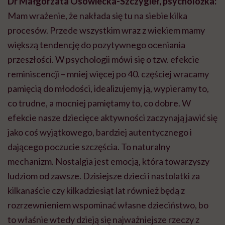
Dr Małgorzata Osowiecka-Szczygieł, psycholożka:
Mam wrażenie, że nakłada się tu na siebie kilka
procesów. Przede wszystkim wraz z wiekiem mamy
większą tendencję do pozytywnego oceniania
przeszłości. W psychologii mówi się o tzw. efekcie
reminiscencji – mniej więcej po 40. częściej wracamy
pamięcią do młodości, idealizujemy ją, wypieramy to,
co trudne, a mocniej pamiętamy to, co dobre. W
efekcie nasze dziecięce aktywności zaczynają jawić się
jako coś wyjątkowego, bardziej autentycznego i
dającego poczucie szczęścia. To naturalny
mechanizm. Nostalgia jest emocją, która towarzyszy
ludziom od zawsze. Dzisiejsze dzieci i nastolatki za
kilkanaście czy kilkadziesiąt lat również będą z
rozrzewnieniem wspominać własne dzieciństwo, bo
to właśnie wtedy dzieją się najważniejsze rzeczy z