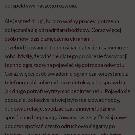
perspektywy naszego rozwoju.
Ale jest też drugi, bardzo ważny proces: potrzeba
odłączenia się od nadmiaru bodźców. Coraz więcej
osób mówi dziś o zmęczeniu ekranami,
przebodźcowaniu i trudnościach z byciem samemu ze
sobą. Myślę, że właśnie dlatego po okresie fascynacji
technologią zaczyna pojawiać się potrzeba odwrotu.
Coraz więcej osób świadomie ogranicza korzystanie z
telefonu, robi sobie cyfrowe detoksy albo sprawdza,
jak długo potrafi wytrzymać bez internetu. Pojawia się
poczucie, że kiedyś łatwiej było realizować hobby,
budować relacje, spędzać czas z innymi ludźmi w
sposób bardziej zaangażowany, szczery. Dzisiaj nawet
podczas spotkań często odruchowo sięgamy po
telefon. To zjawisko ma już swoją nazwę –
phubbing
,