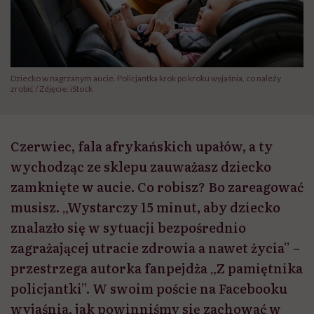
Dziecko w nagrzanym aucie. Policjantka krok po kroku wyjaśnia, co należy
zrobić / Zdjęcie: iStock
Czerwiec, fala afrykańskich upałów, a ty
wychodząc ze sklepu zauważasz dziecko
zamknięte w aucie. Co robisz? Bo zareagować
musisz. „Wystarczy 15 minut, aby dziecko
znalazło się w sytuacji bezpośrednio
zagrażającej utracie zdrowia a nawet życia” –
przestrzega autorka fanpejdża „Z pamiętnika
policjantki”. W swoim poście na Facebooku
wyjaśnia, jak powinniśmy się zachować w