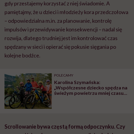
gdy przestajemy korzystać z niej świadomie. A
pamiętajmy, że u dzieci i młodzieży kora przedczołowa
– odpowiedzialna m.in. za planowanie, kontrolę
impulsów i przewidywanie konsekwencji – nadal się
rozwija, dlatego trudniej jest im kontrolować czas
spędzany w sieci i opierać się pokusie sięgania po
kolejne bodźce.
POLECAMY
Karolina Szymańska:
„Współczesne dziecko spędza na
świeżym powietrzu mniej czasu
niż więzień na spacerze
penitencjarnym”
Scrollowanie bywa częstą formą odpoczynku. Czy