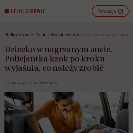
Go
to
Fundacja
content
HelloZdrowie: Życie
›
Rodzicielstwo
›
Dziecko w nagrzanym auc
Dziecko w nagrzanym aucie.
Policjantka krok po kroku
wyjaśnia, co należy zrobić
Opublikowano:
21.06.2021 14:19