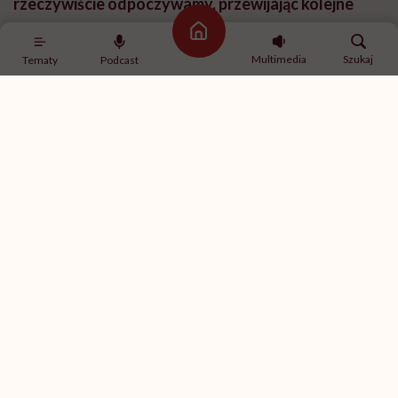
rzeczywiście odpoczywamy, przewijając kolejne
treści w telefonie?
Strona główna
Multimedia
Szukaj
Tematy
Podcast
Być może warto zacząć od tego, że wielu ludzi tak
naprawdę nie wie, czym jest odpoczynek. Każdy z nas
potrzebuje innej ilości stymulacji, ale co do zasady po
całym dniu pracy, zwłaszcza wieczorem, nasz
organizm potrzebuje wyciszenia, a nie kolejnych
bodźców. Kiedyś było o to łatwiej, bo ludzie żyli w
rytmie wyznaczanym przez światło dzienne: gdy
robiło się ciemno, naturalnie zwalniali tempo i
przygotowywali się do snu. Dzisiaj przed snem
włączamy telewizor, komputer czy scrollujemy
telefon. Tymczasem nasz mózg potrzebuje czegoś
zupełnie odwrotnego. Wieczór powinien być
momentem, w którym umysł może swobodnie