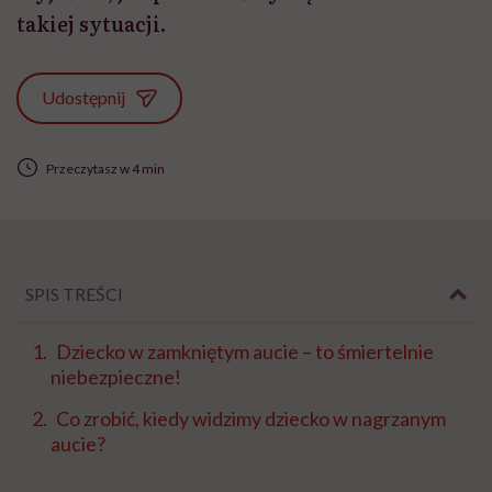
takiej sytuacji.
Udostępnij
Przeczytasz w 4 min
SPIS TREŚCI
Dziecko w zamkniętym aucie – to śmiertelnie
niebezpieczne!
Co zrobić, kiedy widzimy dziecko w nagrzanym
aucie?