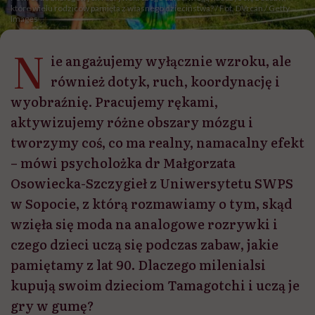
które wielu rodziców pamięta z własnego dzieciństwa? / Fot. DVrcan / Getty
Images
N
ie angażujemy wyłącznie wzroku, ale
również dotyk, ruch, koordynację i
wyobraźnię. Pracujemy rękami,
aktywizujemy różne obszary mózgu i
tworzymy coś, co ma realny, namacalny efekt
– mówi psycholożka dr Małgorzata
Osowiecka-Szczygieł z Uniwersytetu SWPS
w Sopocie, z którą rozmawiamy o tym, skąd
wzięła się moda na analogowe rozrywki i
czego dzieci uczą się podczas zabaw, jakie
pamiętamy z lat 90. Dlaczego milenialsi
kupują swoim dzieciom Tamagotchi i uczą je
gry w gumę?