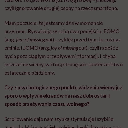
czyli ignorowanie drugiej osoby na rzecz smartfona.
Mam poczucie, że jesteśmy dziś w momencie
przełomu. Rywalizują ze sobą dwa podejścia: FOMO
(ang.
fear of missing out
), czyli lęk przed tym, że coś nas
ominie, i JOMO (ang.
joy of missing out
), czyli radość z
bycia poza ciągłym przepływem informacji. I chyba
jeszcze nie wiemy, w którą stronę jako społeczeństwo
ostatecznie pójdziemy.
Czy z psychologicznego punktu widzenia wiemy już
sporo o wpływie ekranów na nasz dobrostan i
sposób przeżywania czasu wolnego?
Scrollowanie daje nam szybką stymulację i szybkie
nagrody. Mózg wydziela kolejne dawki dopaminy, a to