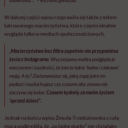
odbierałaś…” – wyznała gwiazda.
W dalszej części wpisu rozprawiła się także z mitem
lukrowanego macierzyństwa, które często idealnie
wygląda tylko w mediach społecznościowych.
„
Macierzyństwo bez filtra zupełnie nie przypomina
życia z Instagrama
. Wyczerpana matka podgląda je
wieczorem i zazdrości, że inni to takie 'ładne i ciekawe’
mają. A ty? Zastanawiasz się, jaką zupę jutro im
podasz i nasłuchujesz czy czasem aby znowu nie
zaczyna się katar.
Czasem tęsknię za moim życiem
'sprzed dzieci”.
Jednak na końcu wpisu Żmuda-Trzebiatowska z całą
mocą podkreśliła, że „
za żadne skarby
” nie chciałaby