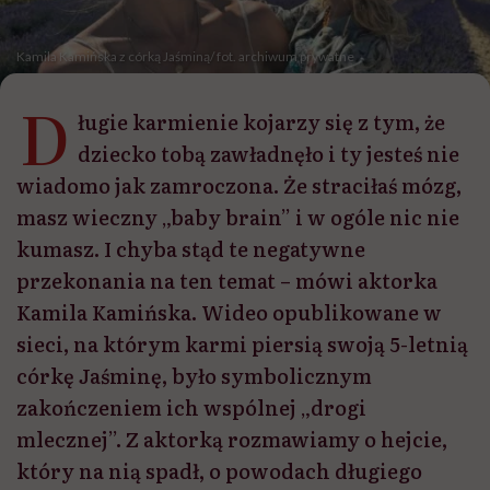
Kamila Kamińska z córką Jaśminą/ fot. archiwum prywatne
D
ługie karmienie kojarzy się z tym, że
dziecko tobą zawładnęło i ty jesteś nie
wiadomo jak zamroczona. Że straciłaś mózg,
masz wieczny „baby brain” i w ogóle nic nie
kumasz. I chyba stąd te negatywne
przekonania na ten temat – mówi aktorka
Kamila Kamińska. Wideo opublikowane w
sieci, na którym karmi piersią swoją 5-letnią
córkę Jaśminę, było symbolicznym
zakończeniem ich wspólnej „drogi
mlecznej”. Z aktorką rozmawiamy o hejcie,
który na nią spadł, o powodach długiego