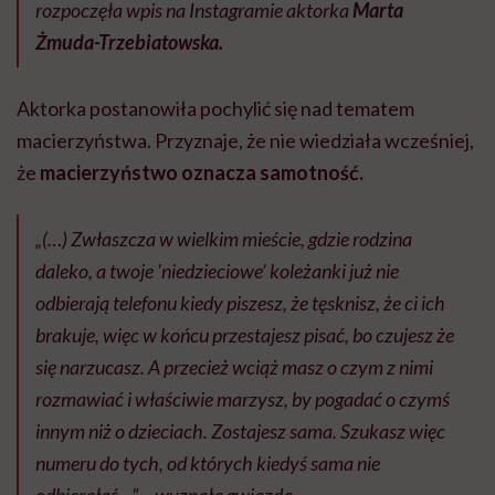
rozpoczęła wpis na Instagramie aktorka
Marta
Żmuda-Trzebiatowska.
Aktorka postanowiła pochylić się nad tematem
macierzyństwa. Przyznaje, że nie wiedziała wcześniej,
że
macierzyństwo oznacza samotność.
„(…) Zwłaszcza w wielkim mieście, gdzie rodzina
daleko, a twoje 'niedzieciowe’ koleżanki już nie
odbierają telefonu kiedy piszesz, że tęsknisz, że ci ich
brakuje, więc w końcu przestajesz pisać, bo czujesz że
się narzucasz. A przecież wciąż masz o czym z nimi
rozmawiać i właściwie marzysz, by pogadać o czymś
innym niż o dzieciach. Zostajesz sama. Szukasz więc
numeru do tych, od których kiedyś sama nie