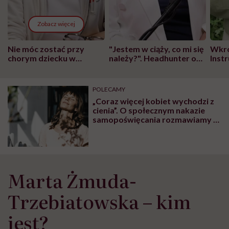
Zobacz więcej
Nie móc zostać przy
"Jestem w ciąży, co mi się
Wkró
chorym dziecku w
należy?". Headhunter o
Inst
szpitalu to tortura.
zmianie pokoleniowej u
atak
"Przeszkadzać w tym
kobiet w ciąży na rynku
wars
może chyba tylko
pracy
eksp
POLECAMY
głupota i brak
„Coraz więcej kobiet wychodzi z
wyobraźni"
cienia”. O społecznym nakazie
samopoświęcania rozmawiamy z
psycholożką Anną
Mochnaczewską-Kałasą
Marta Żmuda-
Trzebiatowska – kim
jest?