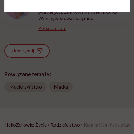
Z wykształcenia nauczycielka języka
polskiego, z zamiłowania dziennikarka.
Wierzy, że słowa mają moc
Zobacz profil
Udostępnij
Powiązane tematy:
Macierzyństwo
Matka
HelloZdrowie: Życie
›
Rodzicielstwo
›
Kamila Kamińska o karmi