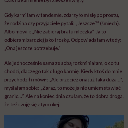
Gdy karmiłam w tandemie, zdarzyło mi się po prostu,
że rodzina czy przyjaciele pytali: „Jeszcze?” (śmiech).
Albo mówili: „Nie zabieraj bratu mleczka”. Ja to
odbieram bardziej jako troskę. Odpowiadałam wtedy:
„Ona jeszcze potrzebuje.”
Ale jednocześnie sama ze sobą rozkminiałam, o co tu
chodzi, dlaczego tak długo karmię. Kiedy ktoś do mnie
przychodził i mówił: „Ale przecież ona już taka duża…”,
myślałam sobie: „Zaraz, to może ja nie umiem stawiać
granic…”. Ale na koniec dnia czułam, że to dobra droga,
że też czuję się z tym okej.