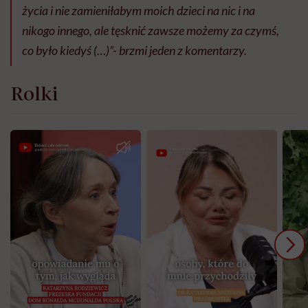
życia i nie zamieniłabym moich dzieci na nic i na
nikogo innego, ale tęsknić zawsze możemy za czymś,
co było kiedyś (…)”- brzmi jeden z komentarzy.
Rolki