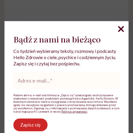
Do wyświetlenia tego materiału z zewnętrznego
Bądź z nami na bieżąco
serwisu (Instagram, Facebook, YouTube, itp.)
wymagana jest zgoda na pliki cookie.
Co tydzień wybieramy teksty, rozmowy i podcasty
Zmień ustawienia
Hello Zdrowie o ciele, psychice i codziennym życiu.
Zapisz się i czytaj bez pośpiechu.
Adres
e-
mail
*
Podanie adresu e-mail oraz kliknięcie „Zapisz się” oznacza zgodę na otrzymywanie
wiadomości o nowościach, produktach, promocjach lub usługach dot. Hello Zdrowie. W
dowolnym momencie możesz zrezygnować z otrzymywania newslettera. Wycofanie
zgody nie ma wpływu na zgodność z prawem przetwarzania, którego dokonano przed
jej wycofaniem. Zapoznaj się z informacjami o przetwarzaniu danych osobowych, w tym
o przysługujących Ci prawach, w naszej
Polityce prywatności
.
Zapisz się
Aleksandra Tchórzewska