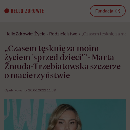
Go
to
Fundacja
content
HelloZdrowie: Życie
›
Rodzicielstwo
›
„Czasem tęsknię za moi
„Czasem tęsknię za moim
życiem 'sprzed dzieci'”- Marta
Żmuda-Trzebiatowska szczerze
o macierzyństwie
Opublikowano:
20.06.2022 11:39