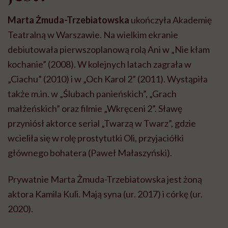
Marta Żmuda-Trzebiatowska
ukończyła Akademię
Teatralną w Warszawie. Na wielkim ekranie
debiutowała pierwszoplanową rolą Ani w „Nie kłam
kochanie” (2008). W kolejnych latach zagrała w
„Ciachu” (2010) i w „Och Karol 2” (2011). Wystąpiła
także m.in. w „Ślubach panieńskich”, „Grach
małżeńskich” oraz filmie „Wkręceni 2”. Sławę
przyniósł aktorce serial „Twarzą w Twarz”, gdzie
wcieliła się w rolę prostytutki Oli, przyjaciółki
głównego bohatera (Paweł Małaszyński).
Prywatnie Marta Żmuda-Trzebiatowska jest żoną
aktora Kamila Kuli. Mają syna (ur. 2017) i córkę (ur.
2020).