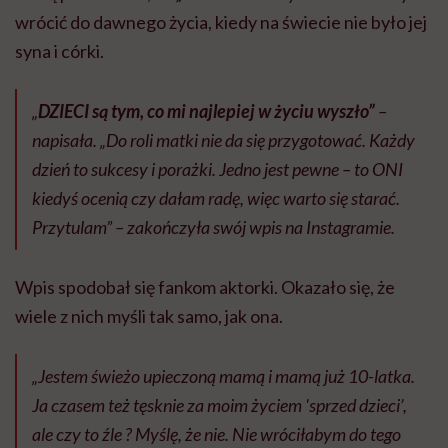
wrócić do dawnego życia, kiedy na świecie nie było jej
syna i córki.
„
DZIECI są tym, co mi najlepiej w życiu wyszło”
–
napisała. „Do roli matki nie da się przygotować. Każdy
dzień to sukcesy i porażki. Jedno jest pewne – to ONI
kiedyś ocenią czy dałam radę, więc warto się starać.
Przytulam” – zakończyła swój wpis na Instagramie.
Wpis spodobał się fankom aktorki. Okazało się, że
wiele z nich myśli tak samo, jak ona.
„Jestem świeżo upieczoną mamą i mamą już 10-latka.
Ja czasem też tęsknie za moim życiem 'sprzed dzieci’,
ale czy to źle ? Myślę, że nie. Nie wróciłabym do tego