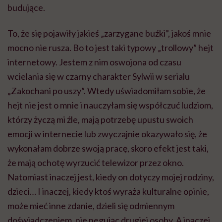
budujące.
To, że się pojawiły jakieś „zarzygane buźki”, jakoś mnie
mocno nie rusza. Bo to jest taki typowy „trollowy” hejt
internetowy. Jestem z nim oswojona od czasu
wcielania się w czarny charakter Sylwii w serialu
„Zakochani po uszy”. Wtedy uświadomiłam sobie, że
hejt nie jest o mnie i nauczyłam się współczuć ludziom,
którzy życzą mi źle, mają potrzebę upustu swoich
emocji w internecie lub zwyczajnie okazywało się, że
wykonałam dobrze swoją pracę, skoro efekt jest taki,
że mają ochotę wyrzucić telewizor przez okno.
Natomiast inaczej jest, kiedy on dotyczy mojej rodziny,
dzieci… I inaczej, kiedy ktoś wyraża kulturalne opinie,
może mieć inne zdanie, dzieli się odmiennym
doświadczeniem, nie negując drugiej osoby. A inaczej,