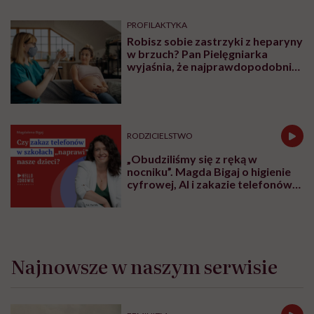
PROFILAKTYKA
Robisz sobie zastrzyki z heparyny
w brzuch? Pan Pielęgniarka
wyjaśnia, że najprawdopodobniej
robisz to źle
RODZICIELSTWO
„Obudziliśmy się z ręką w
nocniku”. Magda Bigaj o higienie
cyfrowej, AI i zakazie telefonów
w szkole
Najnowsze w naszym serwisie