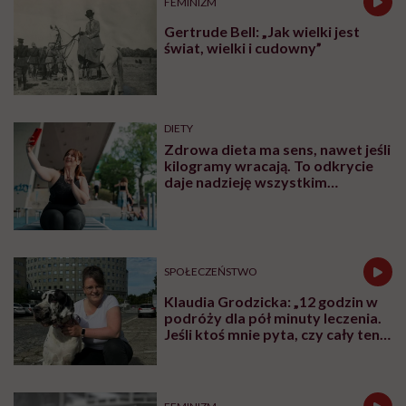
FEMINIZM
Gertrude Bell: „Jak wielki jest
świat, wielki i cudowny”
DIETY
Zdrowa dieta ma sens, nawet jeśli
kilogramy wracają. To odkrycie
daje nadzieję wszystkim
walczącym z efektem jo-jo
SPOŁECZEŃSTWO
Klaudia Grodzicka: „12 godzin w
podróży dla pół minuty leczenia.
Jeśli ktoś mnie pyta, czy cały ten
trud ma sens, bez wahania
odpowiadam: 'tak’”