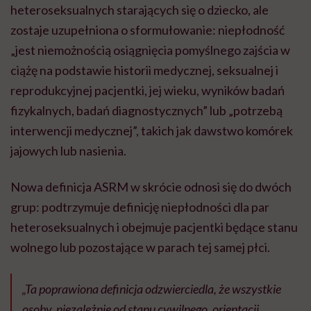
heteroseksualnych starających się o dziecko, ale
zostaje uzupełniona o sformułowanie: niepłodność
„jest niemożnością osiągnięcia pomyślnego zajścia w
ciążę na podstawie historii medycznej, seksualnej i
reprodukcyjnej pacjentki, jej wieku, wyników badań
fizykalnych, badań diagnostycznych” lub „potrzebą
interwencji medycznej”, takich jak dawstwo komórek
jajowych lub nasienia.
Nowa definicja ASRM w skrócie odnosi się do dwóch
grup: podtrzymuje definicję niepłodności dla par
heteroseksualnych i obejmuje pacjentki będące stanu
wolnego lub pozostające w parach tej samej płci.
„Ta poprawiona definicja odzwierciedla, że ​​wszystkie
osoby, niezależnie od stanu cywilnego, orientacji