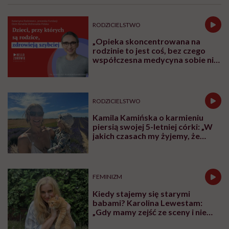
RODZICIELSTWO
„Opieka skoncentrowana na
rodzinie to jest coś, bez czego
współczesna medycyna sobie nie
poradzi”
RODZICIELSTWO
Kamila Kamińska o karmieniu
piersią swojej 5-letniej córki: „W
jakich czasach my żyjemy, że
naturalne sprawy musimy
normalizować?”
FEMINIZM
Kiedy stajemy się starymi
babami? Karolina Lewestam:
„Gdy mamy zejść ze sceny i nie
psuć widoku”