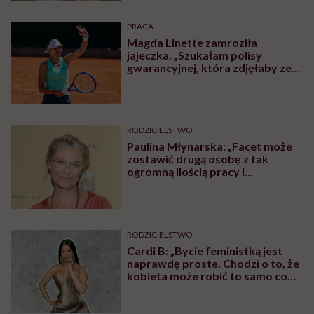
PRACA
Magda Linette zamroziła
jajeczka. „Szukałam polisy
gwarancyjnej, która zdjęłaby ze
mnie presję tykającego czasu”
RODZICIELSTWO
Paulina Młynarska: „Facet może
zostawić drugą osobę z tak
ogromną ilością pracy i
obowiązków i uchodzi mu to
kompletnie na sucho. Nikt nie
uważa, że to świństwo”
RODZICIELSTWO
Cardi B: „Bycie feministką jest
naprawdę proste. Chodzi o to, że
kobieta może robić to samo co
mężczyzna. Wszystko, co potrafi
mężczyzna, potrafię i ja”