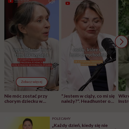
Zobacz więcej
Nie móc zostać przy
"Jestem w ciąży, co mi się
Wkró
chorym dziecku w
należy?". Headhunter o
Inst
szpitalu to tortura.
zmianie pokoleniowej u
atak
"Przeszkadzać w tym
kobiet w ciąży na rynku
wars
może chyba tylko
pracy
eksp
POLECAMY
głupota i brak
„Każdy dzień, kiedy się nie
wyobraźni"