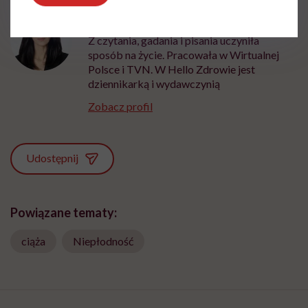
Marta Dragan
Z czytania, gadania i pisania uczyniła
sposób na życie. Pracowała w Wirtualnej
Polsce i TVN. W Hello Zdrowie jest
dziennikarką i wydawczynią
Zobacz profil
Udostępnij
Powiązane tematy:
ciąża
Niepłodność