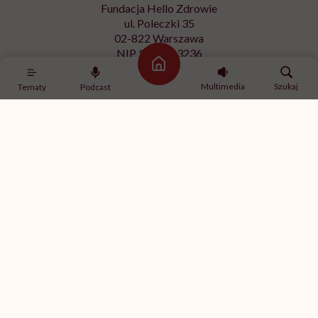
Fundacja Hello Zdrowie
ul. Poleczki 35
02-822 Warszawa
NIP 9512613236
Strona główna
Kontakt z redakcją
Multimedia
Szukaj
Tematy
Podcast
redakcja@hellozdrowie.pl
Dołącz do naszej społeczności
Właścicielem serwisu
HelloZdrowie
jest Fundacja należąca
do
USP Zdrowie sp. z o.o.
, które jest częścią
USP Group
.
Treści zawarte w serwisie HelloZdrowie mają charakter
informacyjno-edukacyjny. Jeśli potrzebujesz porady
odnośnie swojego stanu zdrowia, skonsultuj się z lekarzem
lub farmaceutą.
© 2012-2026 | HelloZdrowie