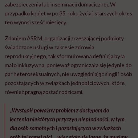
zabezpieczenia lub inseminacji domacicznej. W
przypadku kobiet w po 35. roku życia i starszych okres
ten wynosi sześć miesięcy.
Zdaniem ASRM, organizacji zrzeszającej podmioty
świadczące usługi w zakresie zdrowia
reprodukcyjnego, tak sformułowana definicja była
mało inkluzywna, ponieważ ograniczała się jedynie do
par heteroseksualnych, nie uwzględniając singli i osób
pozostających w związkach jednopłciowych, które
również pragną zostać rodzicami.
„Wystąpił poważny problem z dostępem do
leczenia niektórych przyczyn niepłodności, w tym
dla osób samotnych i pozostających w związkach
osób tej samej płci… więc stało się jasne, że musimy