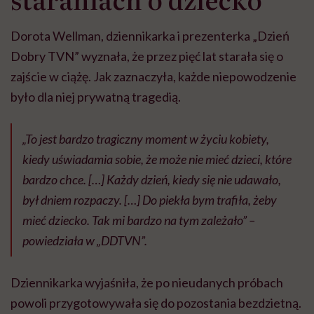
Dorota Wellman, dziennikarka i prezenterka „Dzień
Dobry TVN” wyznała, że przez pięć lat starała się o
zajście w ciążę. Jak zaznaczyła, każde niepowodzenie
było dla niej prywatną tragedią.
„To jest bardzo tragiczny moment w życiu kobiety,
kiedy uświadamia sobie, że może nie mieć dzieci, które
bardzo chce. […] Każdy dzień, kiedy się nie udawało,
był dniem rozpaczy. […] Do piekła bym trafiła, żeby
mieć dziecko. Tak mi bardzo na tym zależało” –
powiedziała w „DDTVN”.
Dziennikarka wyjaśniła, że po nieudanych próbach
powoli przygotowywała się do pozostania bezdzietną.