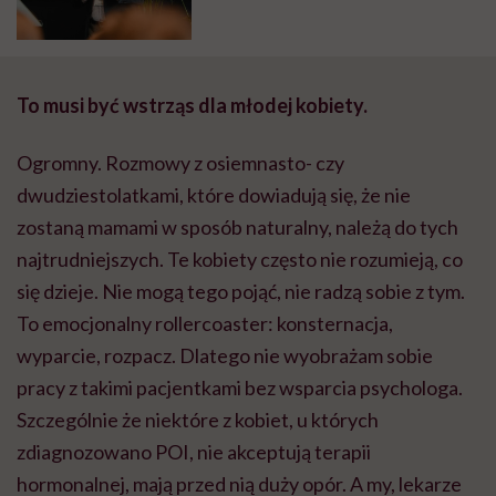
fizyczna nie idzie w parze z
płodnością”
To musi być wstrząs dla młodej kobiety.
Ogromny. Rozmowy z osiemnasto- czy
dwudziestolatkami, które dowiadują się, że nie
zostaną mamami w sposób naturalny, należą do tych
najtrudniejszych. Te kobiety często nie rozumieją, co
się dzieje. Nie mogą tego pojąć, nie radzą sobie z tym.
To emocjonalny rollercoaster: konsternacja,
wyparcie, rozpacz. Dlatego nie wyobrażam sobie
pracy z takimi pacjentkami bez wsparcia psychologa.
Szczególnie że niektóre z kobiet, u których
zdiagnozowano POI, nie akceptują terapii
hormonalnej, mają przed nią duży opór. A my, lekarze