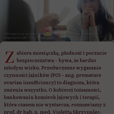
"POI zdarza się, że nawet u osiemnastolatek. Dla większości kobiet taka
diagnoza to szok" / Fot. Getty Images
Z
abiera miesiączkę, płodność i poczucie
bezpieczeństwa – bywa, że bardzo
młodym wieku. Przedwczesne wygasanie
czynności jajników (POI – ang. premature
ovarian insufficiency) to diagnoza, która
zmienia wszystko. O kobiecej tożsamości,
bankowaniu komórek jajowych i terapii,
która czasem nie wystarcza, rozmawiamy z
prof. dr hab. n. med. Violettą Skrzypulec-