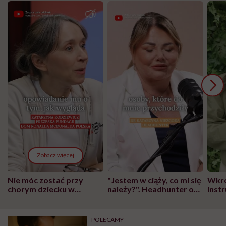
Zobacz więcej
Nie móc zostać przy
"Jestem w ciąży, co mi się
Wkró
chorym dziecku w
należy?". Headhunter o
Inst
szpitalu to tortura.
zmianie pokoleniowej u
atak
"Przeszkadzać w tym
kobiet w ciąży na rynku
wars
może chyba tylko
pracy
eksp
POLECAMY
głupota i brak