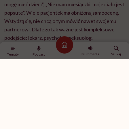
mogę mieć dzieci”, „Nie mam miesiączki, moje ciało jest
popsute”. Wiele pacjentek ma obniżoną samoocenę.
Wstydzą się, nie chcą o tym mówić nawet swojemu
partnerowi. Dlatego tak ważne jest kompleksowe
podejście: lekarz, psycholog, seksuolog.
Strona główna
Multimedia
Szukaj
Tematy
Podcast