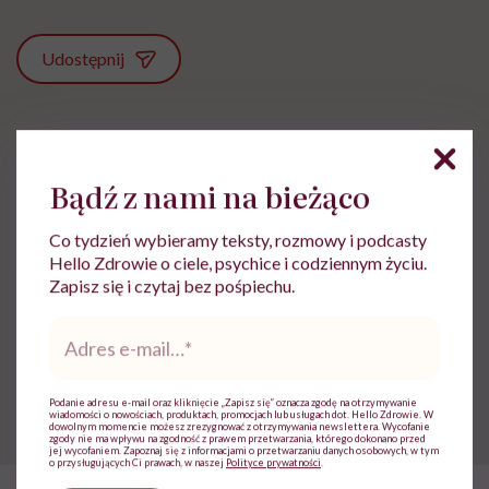
Udostępnij
Powiązane tematy:
Bądź z nami na bieżąco
Niepłodność
problemy z płodnością
Co tydzień wybieramy teksty, rozmowy i podcasty
Hello Zdrowie o ciele, psychice i codziennym życiu.
Zapisz się i czytaj bez pośpiechu.
Treści zawarte w serwisie mają wyłącznie
i
charakter informacyjny i nie stanowią porady
Adres
lekarskiej. Pamiętaj, że w przypadku
e-
problemów ze zdrowiem należy bezwzględnie
mail
*
skonsultować się z lekarzem.
Podanie adresu e-mail oraz kliknięcie „Zapisz się” oznacza zgodę na otrzymywanie
wiadomości o nowościach, produktach, promocjach lub usługach dot. Hello Zdrowie. W
dowolnym momencie możesz zrezygnować z otrzymywania newslettera. Wycofanie
zgody nie ma wpływu na zgodność z prawem przetwarzania, którego dokonano przed
jej wycofaniem. Zapoznaj się z informacjami o przetwarzaniu danych osobowych, w tym
o przysługujących Ci prawach, w naszej
Polityce prywatności
.