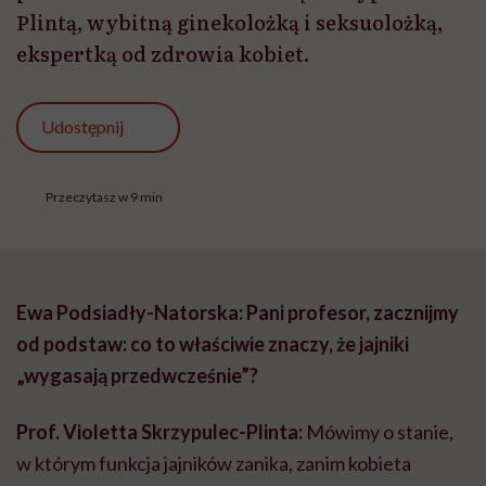
Plintą, wybitną ginekolożką i seksuolożką,
ekspertką od zdrowia kobiet.
Udostępnij
Przeczytasz w 9 min
Ewa Podsiadły-Natorska: Pani profesor, zacznijmy
od podstaw: co to właściwie znaczy, że jajniki
„wygasają przedwcześnie”?
Prof. Violetta Skrzypulec-Plinta:
Mówimy o stanie,
w którym funkcja jajników zanika, zanim kobieta