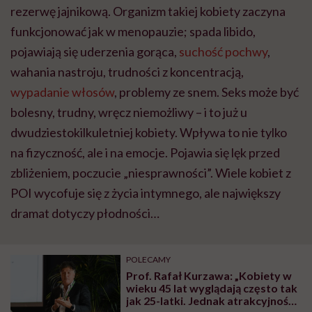
rezerwę jajnikową. Organizm takiej kobiety zaczyna
funkcjonować jak w menopauzie; spada libido,
pojawiają się uderzenia gorąca,
suchość pochwy
,
wahania nastroju, trudności z koncentracją,
wypadanie włosów
, problemy ze snem. Seks może być
bolesny, trudny, wręcz niemożliwy – i to już u
dwudziestokilkuletniej kobiety. Wpływa to nie tylko
na fizyczność, ale i na emocje. Pojawia się lęk przed
zbliżeniem, poczucie „niesprawności”. Wiele kobiet z
POI wycofuje się z życia intymnego, ale największy
dramat dotyczy płodności…
POLECAMY
Prof. Rafał Kurzawa: „Kobiety w
wieku 45 lat wyglądają często tak
jak 25-latki. Jednak atrakcyjność