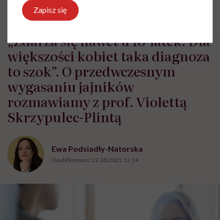
Zapisz się
HelloZdrowie: Życie
›
Rodzicielstwo
›
„Zdarza się nawet u 18-
„Zdarza się nawet u 18-latek. Dla
większości kobiet taka diagnoza
to szok”. O przedwczesnym
wygasaniu jajników
rozmawiamy z prof. Violettą
Skrzypulec-Plintą
Ewa Podsiadły-Natorska
Opublikowano:
22.08.2025 12:34