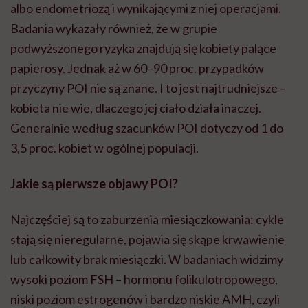
albo endometriozą i wynikającymi z niej operacjami.
Badania wykazały również, że w grupie
podwyższonego ryzyka znajdują się kobiety palące
papierosy. Jednak aż w 60–90 proc. przypadków
przyczyny POI nie są znane. I to jest najtrudniejsze –
kobieta nie wie, dlaczego jej ciało działa inaczej.
Generalnie według szacunków POI dotyczy od 1 do
3,5 proc. kobiet w ogólnej populacji.
Jakie są pierwsze objawy POI?
Najczęściej są to zaburzenia miesiączkowania: cykle
stają się nieregularne, pojawia się skąpe krwawienie
lub całkowity brak miesiączki. W badaniach widzimy
wysoki poziom FSH – hormonu folikulotropowego,
niski poziom estrogenów i bardzo niskie AMH, czyli