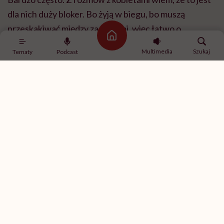
dla nich duży bloker. Bo żyją w biegu, bo muszą
przeskakiwać między zadaniami, więc łatwo o
Strona główna
wspomniane wymówki. I w efekcie nie robią nic, bo
Multimedia
Szukaj
Tematy
Podcast
bez tego czy owego nie ma sensu zaczynać. Jest sens!
Nawet pięć minut ruchu dziennie przyniesie więcej
korzyści niż pięć minut siedzenia na kanapie.
Światowa Organizacja Zdrowia rekomenduje
dorosłym od 150 do 300 minut aktywności o
umiarkowanej intensywności tygodniowo oraz co
najmniej dwa treningi wzmacniające. To dobry
kierunek, ale nie oznacza, że jeśli nie jesteśmy w stanie
zrealizować tych zaleceń, to lepiej odpuścić. Jeśli nie
masz wolnych trzydziestu minut dziennie, to zrób
piętnastominutowy trening.