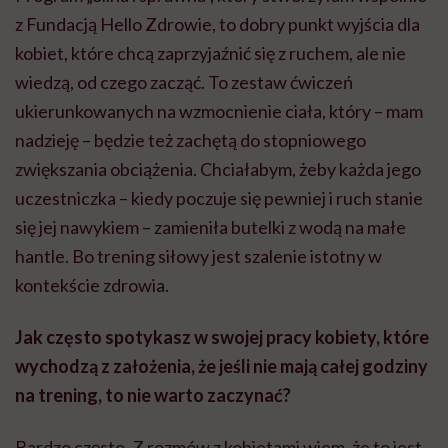
z Fundacją Hello Zdrowie, to dobry punkt wyjścia dla
kobiet, które chcą zaprzyjaźnić się z ruchem, ale nie
wiedzą, od czego zacząć. To zestaw ćwiczeń
ukierunkowanych na wzmocnienie ciała, który – mam
nadzieję – będzie też zachętą do stopniowego
zwiększania obciążenia. Chciałabym, żeby każda jego
uczestniczka – kiedy poczuje się pewniej i ruch stanie
się jej nawykiem – zamieniła butelki z wodą na małe
hantle. Bo trening siłowy jest szalenie istotny w
kontekście zdrowia.
Jak często spotykasz w swojej pracy kobiety, które
wychodzą z założenia, że jeśli nie mają całej godziny
na trening, to nie warto zaczynać?
Bardzo często. Z rozmów z kobietami wiem, że to jest