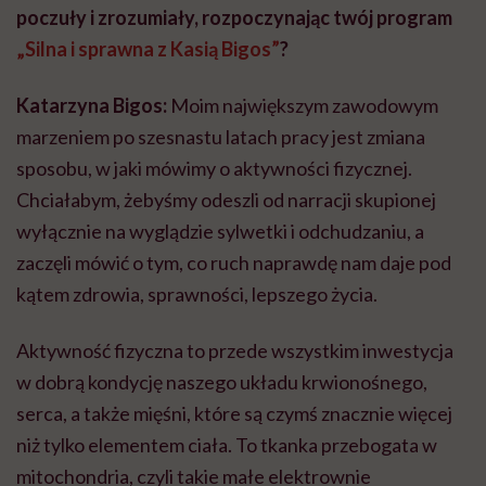
poczuły i zrozumiały, rozpoczynając twój program
„Silna i sprawna z Kasią Bigos”
?
Katarzyna Bigos:
Moim największym zawodowym
marzeniem po szesnastu latach pracy jest zmiana
sposobu, w jaki mówimy o aktywności fizycznej.
Chciałabym, żebyśmy odeszli od narracji skupionej
wyłącznie na wyglądzie sylwetki i odchudzaniu, a
zaczęli mówić o tym, co ruch naprawdę nam daje pod
kątem zdrowia, sprawności, lepszego życia.
Aktywność fizyczna to przede wszystkim inwestycja
w dobrą kondycję naszego układu krwionośnego,
serca, a także mięśni, które są czymś znacznie więcej
niż tylko elementem ciała. To tkanka przebogata w
mitochondria, czyli takie małe elektrownie