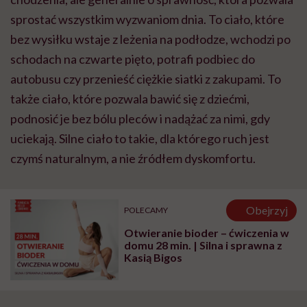
sprostać wszystkim wyzwaniom dnia. To ciało, które
bez wysiłku wstaje z leżenia na podłodze, wchodzi po
schodach na czwarte pięto, potrafi podbiec do
autobusu czy przenieść ciężkie siatki z zakupami. To
także ciało, które pozwala bawić się z dziećmi,
podnosić je bez bólu pleców i nadążać za nimi, gdy
uciekają. Silne ciało to takie, dla którego ruch jest
czymś naturalnym, a nie źródłem dyskomfortu.
Obejrzyj
POLECAMY
Otwieranie bioder – ćwiczenia w
domu 28 min. | Silna i sprawna z
Kasią Bigos