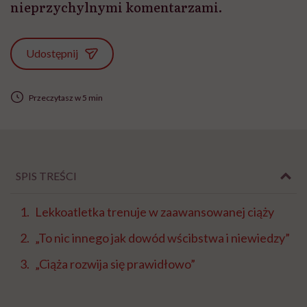
nieprzychylnymi komentarzami.
Udostępnij
Przeczytasz w 5 min
SPIS TREŚCI
Lekkoatletka trenuje w zaawansowanej ciąży
„To nic innego jak dowód wścibstwa i niewiedzy”
„Ciąża rozwija się prawidłowo”