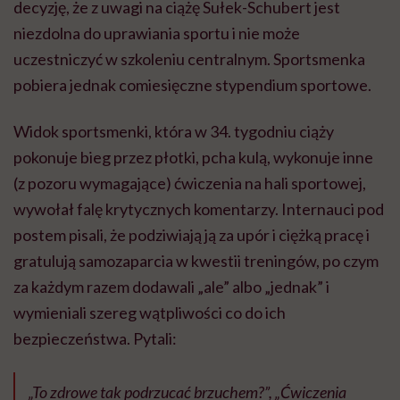
decyzję, że z uwagi na ciążę Sułek-Schubert jest
niezdolna do uprawiania sportu i nie może
uczestniczyć w szkoleniu centralnym. Sportsmenka
pobiera jednak comiesięczne stypendium sportowe.
Widok sportsmenki, która w 34. tygodniu ciąży
pokonuje bieg przez płotki, pcha kulą, wykonuje inne
(z pozoru wymagające) ćwiczenia na hali sportowej,
wywołał falę krytycznych komentarzy. Internauci pod
postem pisali, że podziwiają ją za upór i ciężką pracę i
gratulują samozaparcia w kwestii treningów, po czym
za każdym razem dodawali „ale” albo „jednak” i
wymieniali szereg wątpliwości co do ich
bezpieczeństwa. Pytali:
„To zdrowe tak podrzucać brzuchem?”, „Ćwiczenia