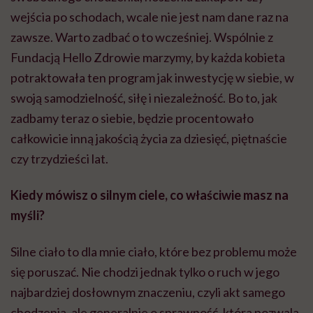
wejścia po schodach, wcale nie jest nam dane raz na
zawsze. Warto zadbać o to wcześniej. Wspólnie z
Fundacją Hello Zdrowie marzymy, by każda kobieta
potraktowała ten program jak inwestycję w siebie, w
swoją samodzielność, siłę i niezależność. Bo to, jak
zadbamy teraz o siebie, będzie procentowało
całkowicie inną jakością życia za dziesięć, piętnaście
czy trzydzieści lat.
Kiedy mówisz o silnym ciele, co właściwie masz na
myśli?
Silne ciało to dla mnie ciało, które bez problemu może
się poruszać. Nie chodzi jednak tylko o ruch w jego
najbardziej dosłownym znaczeniu, czyli akt samego
chodzenia, ale generalnie o sprawność, która pozwala