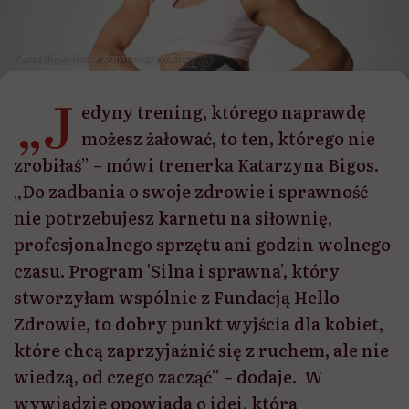
Kasia Bigos /fot. archiwum prywatne
„J
edyny trening, którego naprawdę
możesz żałować, to ten, którego nie
zrobiłaś” – mówi trenerka Katarzyna Bigos.
„Do zadbania o swoje zdrowie i sprawność
nie potrzebujesz karnetu na siłownię,
profesjonalnego sprzętu ani godzin wolnego
czasu. Program 'Silna i sprawna’, który
stworzyłam wspólnie z Fundacją Hello
Zdrowie, to dobry punkt wyjścia dla kobiet,
które chcą zaprzyjaźnić się z ruchem, ale nie
wiedzą, od czego zacząć” – dodaje. W
wywiadzie opowiada o idei, która