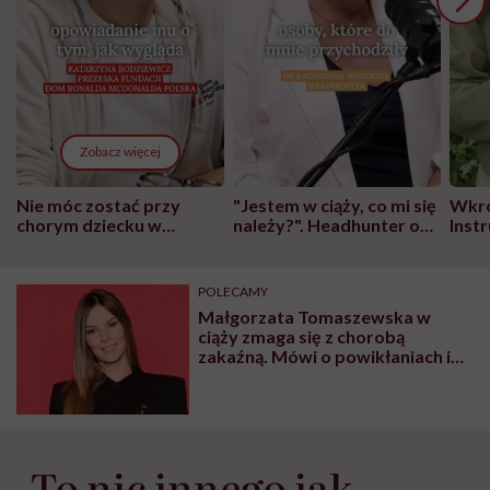
Zobacz więcej
Nie móc zostać przy
"Jestem w ciąży, co mi się
Wkró
chorym dziecku w
należy?". Headhunter o
Inst
szpitalu to tortura.
zmianie pokoleniowej u
atak
"Przeszkadzać w tym
kobiet w ciąży na rynku
wars
może chyba tylko
pracy
eksp
POLECAMY
głupota i brak
Małgorzata Tomaszewska w
wyobraźni"
ciąży zmaga się z chorobą
zakaźną. Mówi o powikłaniach i
ostrzega fanów
„To nic innego jak