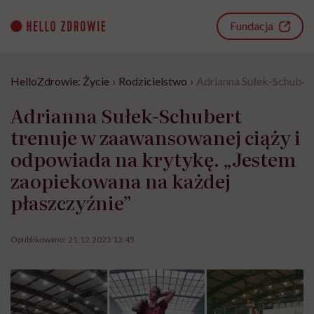
Go
to
Fundacja
content
HelloZdrowie: Życie
›
Rodzicielstwo
›
Adrianna Sułek-Schubert
Adrianna Sułek-Schubert
trenuje w zaawansowanej ciąży i
odpowiada na krytykę. „Jestem
zaopiekowana na każdej
płaszczyźnie”
Opublikowano:
21.12.2023 13:45