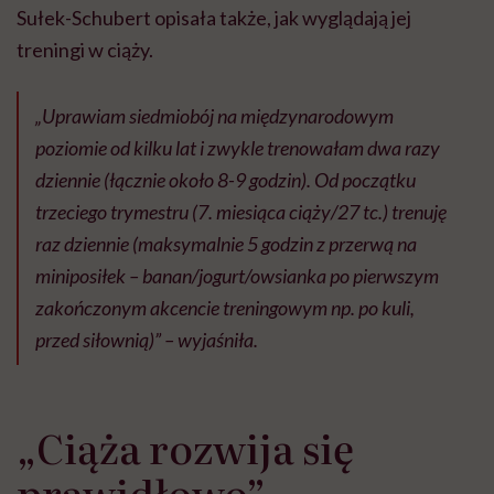
Sułek-Schubert opisała także, jak wyglądają jej
treningi w ciąży.
„Uprawiam siedmiobój na międzynarodowym
poziomie od kilku lat i zwykle trenowałam dwa razy
dziennie (łącznie około 8-9 godzin). Od początku
trzeciego trymestru (7. miesiąca ciąży/27 tc.) trenuję
raz dziennie (maksymalnie 5 godzin z przerwą na
miniposiłek – banan/jogurt/owsianka po pierwszym
zakończonym akcencie treningowym np. po kuli,
przed siłownią)” – wyjaśniła.
„Ciąża rozwija się
prawidłowo”