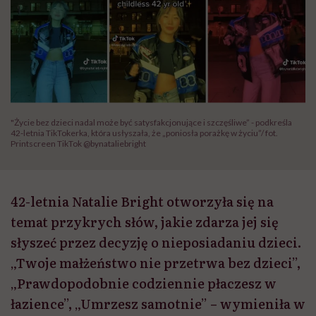
"Życie bez dzieci nadal może być satysfakcjonujące i szczęśliwe” - podkreśla
42-letnia TikTokerka, która usłyszała, że „poniosła porażkę w życiu”/ fot.
Printscreen TikTok @bynataliebright
42-letnia Natalie Bright otworzyła się na
temat przykrych słów, jakie zdarza jej się
słyszeć przez decyzję o nieposiadaniu dzieci.
„Twoje małżeństwo nie przetrwa bez dzieci”,
„Prawdopodobnie codziennie płaczesz w
łazience”, „Umrzesz samotnie” – wymieniła w