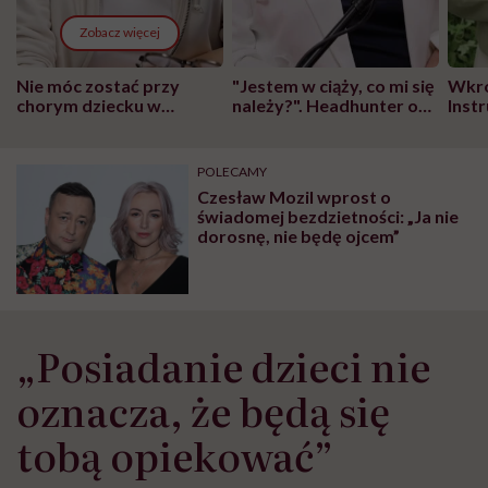
Zobacz więcej
Nie móc zostać przy
"Jestem w ciąży, co mi się
Wkró
chorym dziecku w
należy?". Headhunter o
Inst
szpitalu to tortura.
zmianie pokoleniowej u
atak
"Przeszkadzać w tym
kobiet w ciąży na rynku
wars
może chyba tylko
pracy
eksp
POLECAMY
głupota i brak
Czesław Mozil wprost o
wyobraźni"
świadomej bezdzietności: „Ja nie
dorosnę, nie będę ojcem”
„Posiadanie dzieci nie
oznacza, że ​​będą się
tobą opiekować”