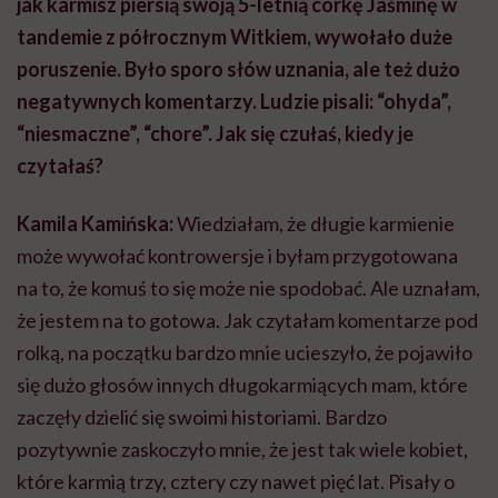
jak karmisz piersią swoją 5-letnią córkę Jaśminę w
tandemie z półrocznym Witkiem, wywołało duże
poruszenie. Było sporo słów uznania, ale też dużo
negatywnych komentarzy. Ludzie pisali: “ohyda”,
“niesmaczne”, “chore”. Jak się czułaś, kiedy je
czytałaś?
Kamila Kamińska:
Wiedziałam, że długie karmienie
może wywołać kontrowersje i byłam przygotowana
na to, że komuś to się może nie spodobać. Ale uznałam,
że jestem na to gotowa. Jak czytałam komentarze pod
rolką, na początku bardzo mnie ucieszyło, że pojawiło
się dużo głosów innych długokarmiących mam, które
zaczęły dzielić się swoimi historiami. Bardzo
pozytywnie zaskoczyło mnie, że jest tak wiele kobiet,
które karmią trzy, cztery czy nawet pięć lat. Pisały o