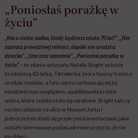
„Poniosłaś porażkę w
życiu”
„Kto o ciebie zadba, kiedy będziesz miała 70 lat?”, „Nie
zaznasz prawdziwej miłości, dopóki nie urodzisz
dziecka”, „Umrzesz samotnie”, „Poniosłaś porażkę w
życiu”
– te zdania usłyszała Natalie Bright za bycie
bezdzietną 42-latką. Tiktokerka, która tworzy treści o
urodzie i modzie, a fani często zachwycają się jej
młodzieńczym wyglądem, opublikowała krótkie
wideo, które szybko stało się wiralowe. Bright tańczy
na nim radośnie na ulicy w Nowym Jorku i
jednocześnie dzieli się przykrymi komentarzami, jakie
zostały skierowane pod jej adresem przez to, że nie
ma dzieci.