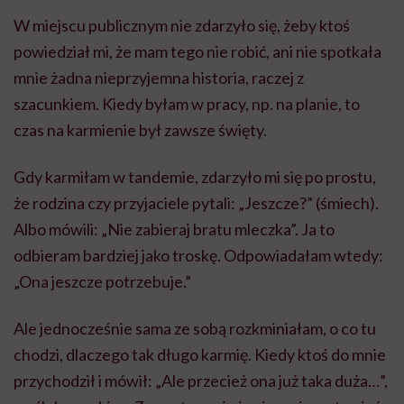
W miejscu publicznym nie zdarzyło się, żeby ktoś
powiedział mi, że mam tego nie robić, ani nie spotkała
mnie żadna nieprzyjemna historia, raczej z
szacunkiem. Kiedy byłam w pracy, np. na planie, to
czas na karmienie był zawsze święty.
Gdy karmiłam w tandemie, zdarzyło mi się po prostu,
że rodzina czy przyjaciele pytali: „Jeszcze?” (śmiech).
Albo mówili: „Nie zabieraj bratu mleczka”. Ja to
odbieram bardziej jako troskę. Odpowiadałam wtedy:
„Ona jeszcze potrzebuje.”
Ale jednocześnie sama ze sobą rozkminiałam, o co tu
chodzi, dlaczego tak długo karmię. Kiedy ktoś do mnie
przychodził i mówił: „Ale przecież ona już taka duża…”,