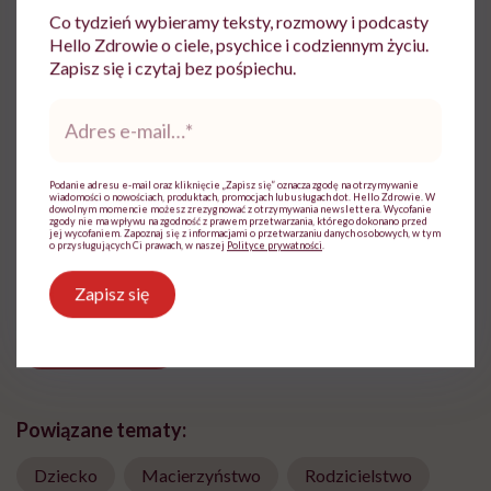
Co tydzień wybieramy teksty, rozmowy i podcasty
Hello Zdrowie o ciele, psychice i codziennym życiu.
Zapisz się i czytaj bez pośpiechu.
Adres
Ewa Wojciechowska
e-
mail
*
Dziennikarka, filolożka, politolożka,
reportażystka. Pisze, od kiedy pamięta, a w
Podanie adresu e-mail oraz kliknięcie „Zapisz się” oznacza zgodę na otrzymywanie
wiadomości o nowościach, produktach, promocjach lub usługach dot. Hello Zdrowie. W
międzyczasie lubi słuchać i obserwować
dowolnym momencie możesz zrezygnować z otrzymywania newslettera. Wycofanie
innych
zgody nie ma wpływu na zgodność z prawem przetwarzania, którego dokonano przed
jej wycofaniem. Zapoznaj się z informacjami o przetwarzaniu danych osobowych, w tym
o przysługujących Ci prawach, w naszej
Polityce prywatności
.
Zobacz profil
Zapisz się
Udostępnij
Powiązane tematy:
Dziecko
Macierzyństwo
Rodzicielstwo