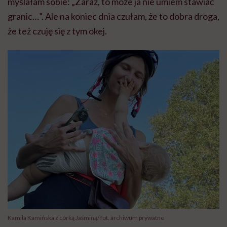
myślałam sobie: „Zaraz, to może ja nie umiem stawiać
granic…”. Ale na koniec dnia czułam, że to dobra droga,
że też czuję się z tym okej.
Kamila Kamińska z córką Jaśminą/ fot. archiwum prywatne