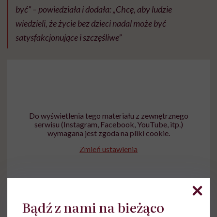
być” – powiedziała i dodała: „Chcę, aby ludzie
wiedzieli, że życie bez dzieci nadal może być
satysfakcjonujące i szczęśliwe”
Do wyświetlenia tego materiału z zewnętrznego
serwisu (Instagram, Facebook, YouTube, itp.)
wymagana jest zgoda na pliki cookie.
Zmień ustawienia
Bądź z nami na bieżąco