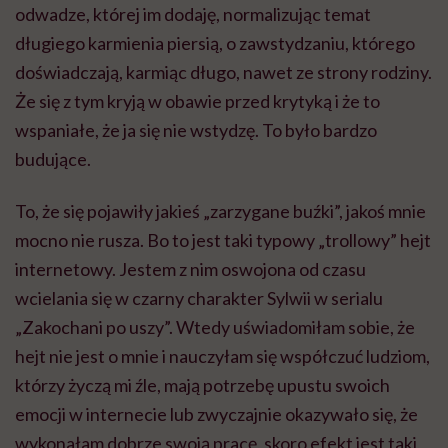
odwadze, której im dodaję, normalizując temat
długiego karmienia piersią, o zawstydzaniu, którego
doświadczają, karmiąc długo, nawet ze strony rodziny.
Że się z tym kryją w obawie przed krytyką i że to
wspaniałe, że ja się nie wstydzę. To było bardzo
budujące.
To, że się pojawiły jakieś „zarzygane buźki”, jakoś mnie
mocno nie rusza. Bo to jest taki typowy „trollowy” hejt
internetowy. Jestem z nim oswojona od czasu
wcielania się w czarny charakter Sylwii w serialu
„Zakochani po uszy”. Wtedy uświadomiłam sobie, że
hejt nie jest o mnie i nauczyłam się współczuć ludziom,
którzy życzą mi źle, mają potrzebę upustu swoich
emocji w internecie lub zwyczajnie okazywało się, że
wykonałam dobrze swoją pracę, skoro efekt jest taki,