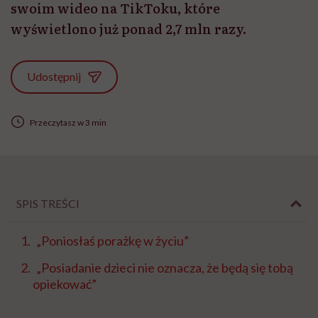
swoim wideo na TikToku, które
wyświetlono już ponad 2,7 mln razy.
Udostępnij
Przeczytasz w 3 min
SPIS TREŚCI
„Poniosłaś porażkę w życiu”
„Posiadanie dzieci nie oznacza, że ​​będą się tobą
opiekować”