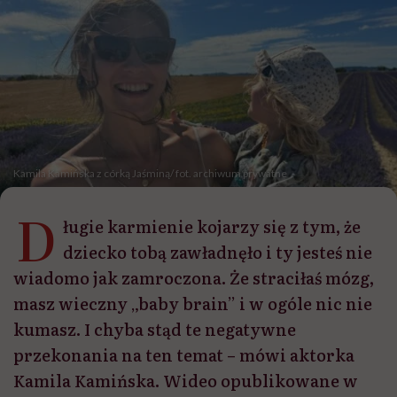
Kamila Kamińska z córką Jaśminą/ fot. archiwum prywatne
D
ługie karmienie kojarzy się z tym, że
dziecko tobą zawładnęło i ty jesteś nie
wiadomo jak zamroczona. Że straciłaś mózg,
masz wieczny „baby brain” i w ogóle nic nie
kumasz. I chyba stąd te negatywne
przekonania na ten temat – mówi aktorka
Kamila Kamińska. Wideo opublikowane w