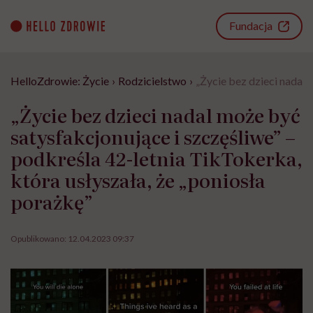
Go
to
Fundacja
content
HelloZdrowie: Życie
›
Rodzicielstwo
›
„Życie bez dzieci nadal 
„Życie bez dzieci nadal może być
satysfakcjonujące i szczęśliwe” –
podkreśla 42-letnia TikTokerka,
która usłyszała, że „poniosła
porażkę”
Opublikowano:
12.04.2023 09:37