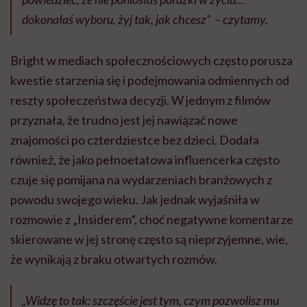
dokonałaś wyboru, żyj tak, jak chcesz” – czytamy.
Bright w mediach społecznościowych często porusza
kwestie starzenia się i podejmowania odmiennych od
reszty społeczeństwa decyzji. W jednym z filmów
przyznała, że trudno jest jej nawiązać nowe
znajomości po czterdziestce bez dzieci. Dodała
również, że jako pełnoetatowa influencerka często
czuje się pomijana na wydarzeniach branżowych z
powodu swojego wieku. Jak jednak wyjaśniła w
rozmowie z „Insiderem”, choć negatywne komentarze
skierowane w jej stronę często są nieprzyjemne, wie,
że wynikają z braku otwartych rozmów.
„Widzę to tak: szczęście jest tym, czym pozwolisz mu