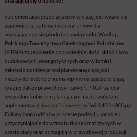
starającej się o dziecko?
Suplementacja przed zajściem w ciążę jest ważna dla
zapewnienia optymalnych warunków dla
rozwijającego się płodu i zdrowia matki. Według
Polskiego Towarzystwa Ginekologów i Położników
(PTGiP) zapewnienie odpowiedniej ilości składników
budulcowych, energetycznych oraz witamin i
mikroelementów przed planowaną ciążą jest
niezwykle istotne oraz ma wpływ na zajście w ciążę
1
oraz jej dalszy prawidłowy rozwój
. PTGiP zaleca
wszystkim kobietom planującym macierzyństwo
suplementację:
kwasu foliowego
w ilości 400 – 800 µg.
Foliany biorą udział w procesie podziału komórek,
przyczyniają się do wzrostu tkanek matczynych w
czasie ciąży oraz pomagają w prawidłowej produkcji