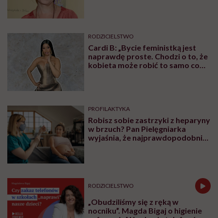
obowiązków i uchodzi mu to
kompletnie na sucho. Nikt nie
uważa, że to świństwo”
RODZICIELSTWO
Cardi B: „Bycie feministką jest
naprawdę proste. Chodzi o to, że
kobieta może robić to samo co
mężczyzna. Wszystko, co potrafi
mężczyzna, potrafię i ja”
PROFILAKTYKA
Robisz sobie zastrzyki z heparyny
w brzuch? Pan Pielęgniarka
wyjaśnia, że najprawdopodobniej
robisz to źle
RODZICIELSTWO
„Obudziliśmy się z ręką w
nocniku”. Magda Bigaj o higienie