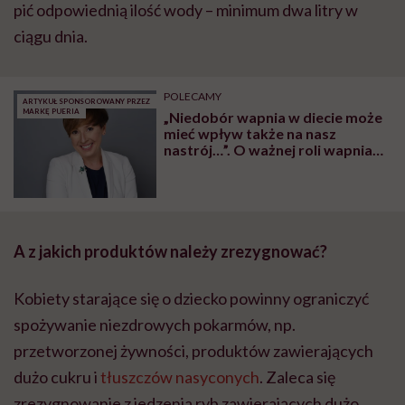
pić odpowiednią ilość wody – minimum dwa litry w
ciągu dnia.
POLECAMY
ARTYKUŁ SPONSOROWANY PRZEZ
MARKĘ PUERIA
„Niedobór wapnia w diecie może
mieć wpływ także na nasz
nastrój…”. O ważnej roli wapnia
dla organizmu, szczególnie w
okresie ciąży, rozmawiamy z
dietetyczką, specjalistką do
spraw żywienia Agnieszką
Piskałą-Topczewską
A z jakich produktów należy zrezygnować?
Kobiety starające się o dziecko powinny
ograniczyć
spożywanie niezdrowych pokarmów, np.
przetworzonej żywności, produktów zawierających
dużo cukru i
tłuszczów nasyconych
. Zaleca się
zrezygnowanie z jedzenia ryb zawierających dużo