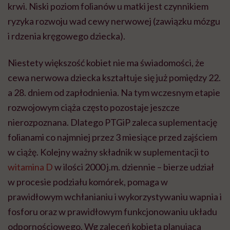
krwi. Niski poziom folianów u matki jest czynnikiem
ryzyka rozwoju wad cewy nerwowej (zawiązku mózgu
i rdzenia kręgowego dziecka).
Niestety większość kobiet nie ma świadomości, że
cewa nerwowa dziecka kształtuje się już pomiędzy 22.
a 28. dniem od zapłodnienia. Na tym wczesnym etapie
rozwojowym ciąża często pozostaje jeszcze
nierozpoznana. Dlatego PTGiP zaleca suplementację
folianami co najmniej przez 3 miesiące przed zajściem
w ciążę. Kolejny ważny składnik w suplementacji to
witamina D
w ilości 2000 j.m. dziennie – bierze udział
w procesie podziału komórek, pomaga w
prawidłowym wchłanianiu i wykorzystywaniu wapnia i
fosforu oraz w prawidłowym funkcjonowaniu układu
odpornościowego. Wg zaleceń kobieta planująca