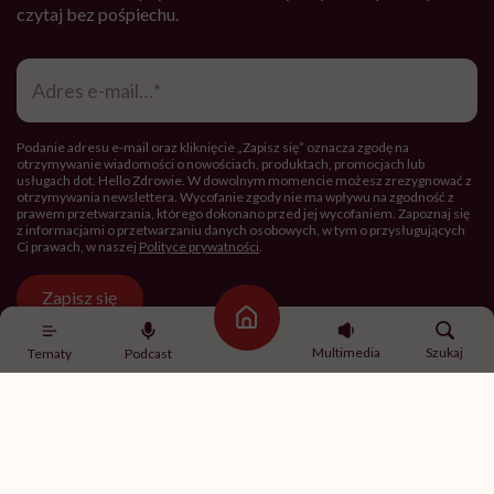
czytaj bez pośpiechu.
Adres
e-
mail
*
Podanie adresu e-mail oraz kliknięcie „Zapisz się” oznacza zgodę na
otrzymywanie wiadomości o nowościach, produktach, promocjach lub
usługach dot. Hello Zdrowie. W dowolnym momencie możesz zrezygnować z
otrzymywania newslettera. Wycofanie zgody nie ma wpływu na zgodność z
prawem przetwarzania, którego dokonano przed jej wycofaniem. Zapoznaj się
z informacjami o przetwarzaniu danych osobowych, w tym o przysługujących
Ci prawach, w naszej
Polityce prywatności
.
Zapisz się
Strona główna
Multimedia
Szukaj
Tematy
Podcast