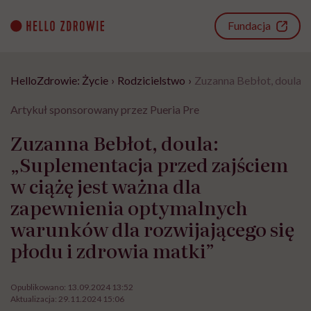
Go
to
Fundacja
content
HelloZdrowie: Życie
›
Rodzicielstwo
›
Zuzanna Bebłot, doula: 
Artykuł sponsorowany przez Pueria Pre
Zuzanna Bebłot, doula:
„Suplementacja przed zajściem
w ciążę jest ważna dla
zapewnienia optymalnych
warunków dla rozwijającego się
płodu i zdrowia matki”
Opublikowano:
13.09.2024 13:52
Aktualizacja:
29.11.2024 15:06