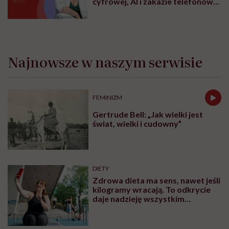
cyfrowej, AI i zakazie telefonów
w szkole
Najnowsze w naszym serwisie
FEMINIZM
Gertrude Bell: „Jak wielki jest
świat, wielki i cudowny”
DIETY
Zdrowa dieta ma sens, nawet jeśli
kilogramy wracają. To odkrycie
daje nadzieję wszystkim
walczącym z efektem jo-jo