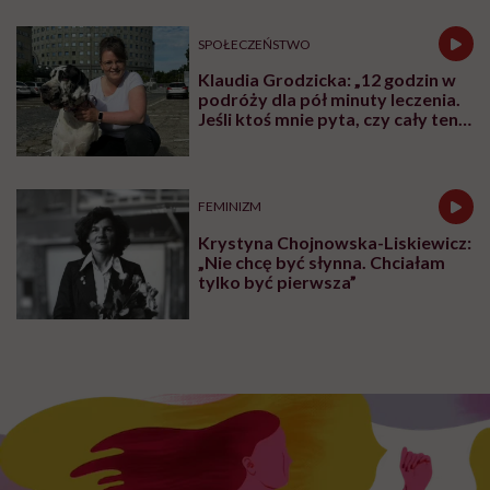
SPOŁECZEŃSTWO
Klaudia Grodzicka: „12 godzin w
podróży dla pół minuty leczenia.
Jeśli ktoś mnie pyta, czy cały ten
trud ma sens, bez wahania
odpowiadam: 'tak’”
FEMINIZM
Krystyna Chojnowska-Liskiewicz:
„Nie chcę być słynna. Chciałam
tylko być pierwsza”