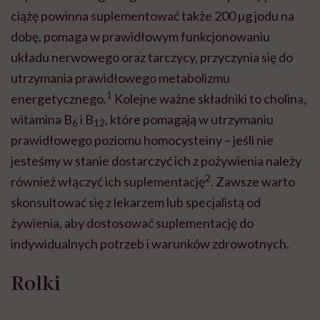
ciążę powinna suplementować także 200 µg jodu na
dobę, pomaga w prawidłowym funkcjonowaniu
układu nerwowego oraz tarczycy, przyczynia się do
utrzymania prawidłowego metabolizmu
1
energetycznego.
Kolejne ważne składniki to cholina,
witamina B
i B
, które pomagają w utrzymaniu
6
12
prawidłowego poziomu homocysteiny – jeśli nie
jesteśmy w stanie dostarczyć ich z pożywienia należy
2
również włączyć ich suplementację
. Zawsze warto
skonsultować się z lekarzem lub specjalistą od
żywienia, aby dostosować suplementację do
indywidualnych potrzeb i warunków zdrowotnych.
Rolki