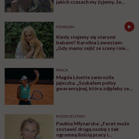
jakich czasach my żyjemy, że
naturalne sprawy musimy
normalizować?”
FEMINIZM
Kiedy stajemy się starymi
babami? Karolina Lewestam:
„Gdy mamy zejść ze sceny i nie
psuć widoku”
PRACA
Magda Linette zamroziła
jajeczka. „Szukałam polisy
gwarancyjnej, która zdjęłaby ze
mnie presję tykającego czasu”
RODZICIELSTWO
Paulina Młynarska: „Facet może
zostawić drugą osobę z tak
ogromną ilością pracy i