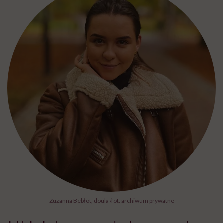
Zuzanna Bebłot, doula /fot. archiwum prywatne