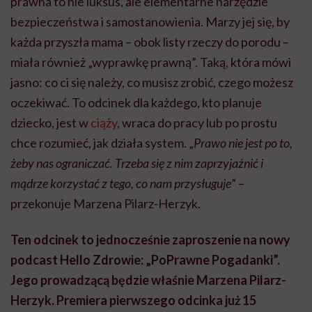
prawna to nie luksus, ale elementarne narzędzie
bezpieczeństwa i samostanowienia. Marzy jej się, by
każda przyszła mama – obok listy rzeczy do porodu –
miała również „wyprawkę prawną”. Taką, która mówi
jasno: co ci się należy, co musisz zrobić, czego możesz
oczekiwać. To odcinek dla każdego, kto planuje
dziecko, jest w
ciąży
, wraca do pracy lub po prostu
chce rozumieć, jak działa system. „
Prawo nie jest po to,
żeby nas ograniczać. Trzeba się z nim zaprzyjaźnić i
mądrze korzystać z tego, co nam przysługuje
” –
przekonuje Marzena Pilarz-Herzyk.
Ten odcinek to jednocześnie zaproszenie na nowy
podcast Hello Zdrowie: „PoPrawne Pogadanki”.
Jego prowadzącą będzie właśnie Marzena Pilarz-
Herzyk. Premiera pierwszego odcinka już 15