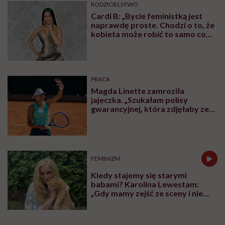
RODZICIELSTWO
Cardi B: „Bycie feministką jest
naprawdę proste. Chodzi o to, że
kobieta może robić to samo co
mężczyzna. Wszystko, co potrafi
mężczyzna, potrafię i ja”
PRACA
Magda Linette zamroziła
jajeczka. „Szukałam polisy
gwarancyjnej, która zdjęłaby ze
mnie presję tykającego czasu”
FEMINIZM
Kiedy stajemy się starymi
babami? Karolina Lewestam:
„Gdy mamy zejść ze sceny i nie
psuć widoku”