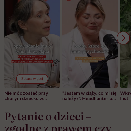
Zobacz więcej
Nie móc zostać przy
"Jestem w ciąży, co mi się
Wkró
chorym dziecku w
należy?". Headhunter o
Inst
szpitalu to tortura.
zmianie pokoleniowej u
atak
"Przeszkadzać w tym
kobiet w ciąży na rynku
wars
Pytanie o dzieci –
może chyba tylko
pracy
eksp
głupota i brak
zgodne z prawem czy
wyobraźni"