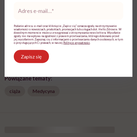
Adres
Dziennikarka, której temat zdrowia zawsze
e-
był bliski. Związana była m.in. z TVN,
mail
*
Polską Agencją Prasową i Wirtualną Polską
Podanie adresu e-mail oraz kliknięcie „Zapisz się” oznacza zgodę na otrzymywanie
wiadomości o nowościach, produktach, promocjach lub usługach dot. Hello Zdrowie. W
Zobacz profil
dowolnym momencie możesz zrezygnować z otrzymywania newslettera. Wycofanie
zgody nie ma wpływu na zgodność z prawem przetwarzania, którego dokonano przed
jej wycofaniem. Zapoznaj się z informacjami o przetwarzaniu danych osobowych, w tym
o przysługujących Ci prawach, w naszej
Polityce prywatności
.
Udostępnij
Zapisz się
Powiązane tematy:
ciąża
Medycyna