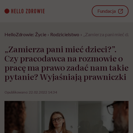
Go
to
Fundacja
content
HelloZdrowie: Życie
›
Rodzicielstwo
›
„Zamierza pani mieć dzi
„Zamierza pani mieć dzieci?”.
Czy pracodawca na rozmowie o
pracę ma prawo zadać nam takie
pytanie? Wyjaśniają prawniczki
Opublikowano:
22.02.2022 14:34