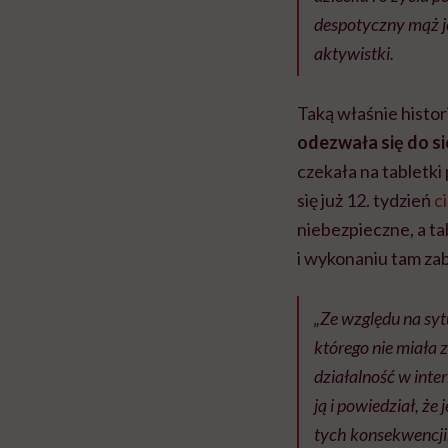
despotyczny mąż je
aktywistki.
Taką właśnie histor
odezwała się do sio
czekała na tabletk
się już 12. tydzień
c
niebezpieczne, a ta
i wykonaniu tam za
„Ze względu na sy
którego nie miała z
działalność w inte
ją i powiedział, że
tych konsekwencji,