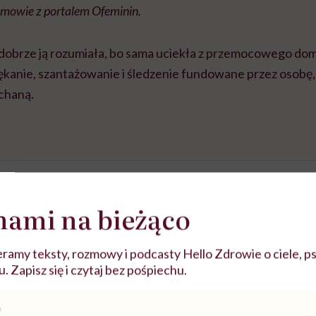
mowie z portalem Ofeminin.
dobrze ją rozumiała, bo sama uciekła z przemocowego dom
nękanie, szantażowanie i śledzenie fundowane przez osobę,
ochaną.
nami na bieżąco
ramy teksty, rozmowy i podcasty Hello Zdrowie o ciele, ps
 Zapisz się i czytaj bez pośpiechu.