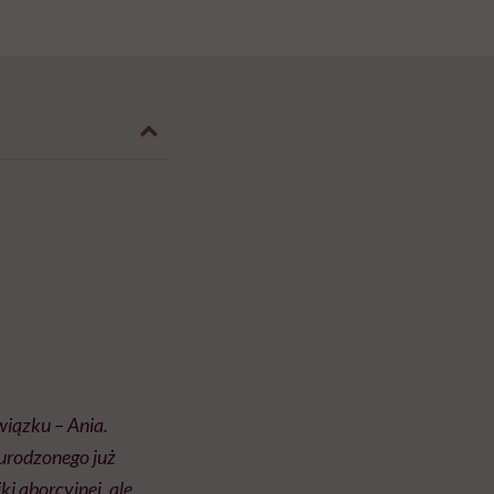
wiązku – Ania.
 urodzonego już
ki aborcyjnej, ale