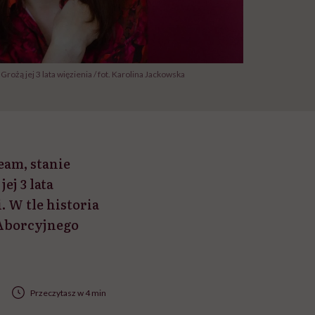
Grożą jej 3 lata więzienia / fot. Karolina Jackowska
eam, stanie
ej 3 lata
 W tle historia
 Aborcyjnego
Przeczytasz w 4 min