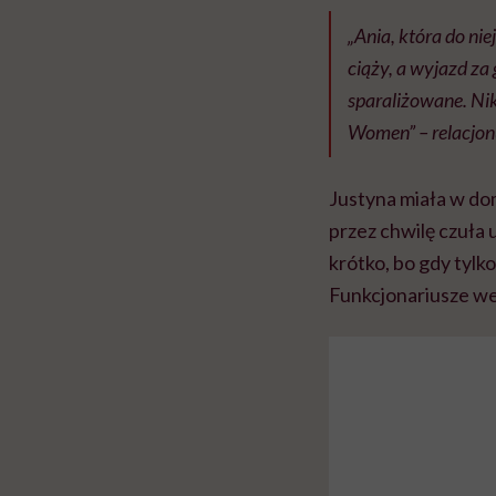
„Ania, która do nie
ciąży, a wyjazd za
sparaliżowane. Nik
Women” – relacjon
Justyna miała w dom
przez chwilę czuła 
krótko, bo gdy tylko
Funkcjonariusze wez