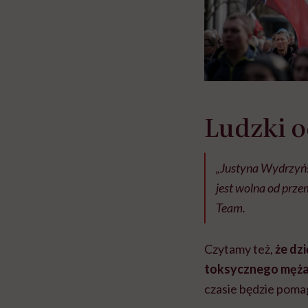
Ludzki 
„Justyna Wydrzyńsk
jest wolna od prze
Team.
Czytamy też,
że dzi
toksycznego męża o
czasie będzie poma