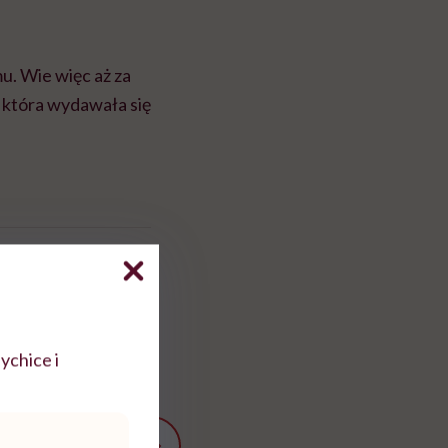
u. Wie więc aż za
 która wydawała się
ychice i