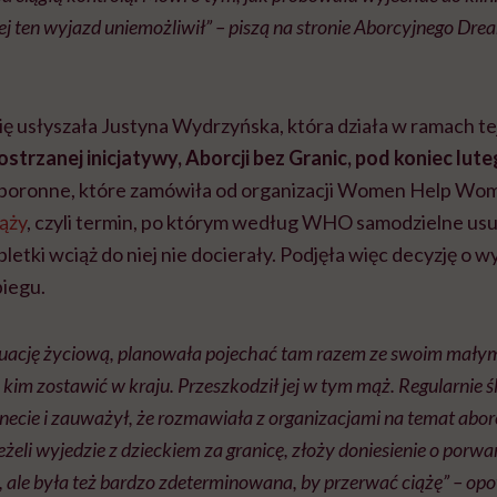
j ten wyjazd uniemożliwił” – piszą na stronie Aborcyjnego Dr
ię usłyszała Justyna Wydrzyńska, która działa w ramach tej
strzanej inicjatywy, Aborcji bez Granic, pod koniec lute
i poronne, które zamówiła od organizacji Women Help Wom
iąży
, czyli termin, po którym według WHO samodzielne usun
bletki wciąż do niej nie docierały. Podjęła więc decyzję o 
biegu.
tuację życiową, planowała pojechać tam razem ze swoim małym
 kim zostawić w kraju. Przeszkodził jej w tym mąż. Regularnie śle
rnecie i zauważył, że rozmawiała z organizacjami na temat abo
 jeżeli wyjedzie z dzieckiem za granicę, złoży doniesienie o porwa
 ale była też bardzo zdeterminowana, by przerwać ciążę” – op