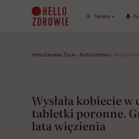
Go
to
content
Tematy
Po
HelloZdrowie: Życie
›
Rodzicielstwo
›
Wysłała kob
Wysłała kobiecie w 
tabletki poronne. Gr
lata więzienia