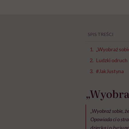
SPIS TREŚCI
„Wyobraź sobi
Ludzki odruch
#JakJustyna
„Wyobraź
„Wyobraź sobie, że
Opowiada ci o stra
dziecka i o życiu p