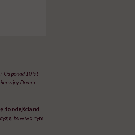
i. Od ponad 10 lat
 Aborcyjny Dream
łę do odejścia od
cyzję, że w wolnym