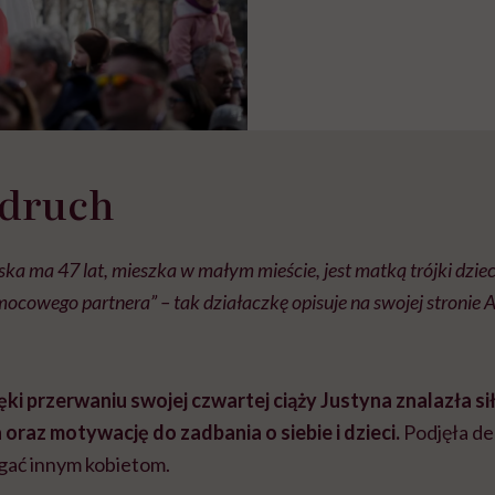
odruch
a ma 47 lat, mieszka w małym mieście, jest matką trójki dziec
mocowego partnera” – tak działaczkę opisuje na swojej stronie
ęki przerwaniu swojej czwartej ciąży Justyna znalazła si
raz motywację do zadbania o siebie i dzieci.
Podjęła de
gać innym kobietom.