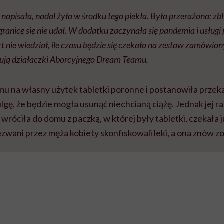
j napisała, nadal żyła w środku tego piekła. Była przerażona: zbli
 granicę się nie udał. W dodatku zaczynała się pandemia i usług
t nie wiedział, ile czasu będzie się czekało na zestaw zamówi
ują działaczki Aborcyjnego Dream Teamu.
u na własny użytek tabletki poronne i postanowiła przeka
ulgę, że będzie mogła usunąć niechcianą ciążę. Jednak jej 
 wróciła do domu z paczką, w której były tabletki, czekała ju
wani przez męża kobiety skonfiskowali leki, a ona znów z