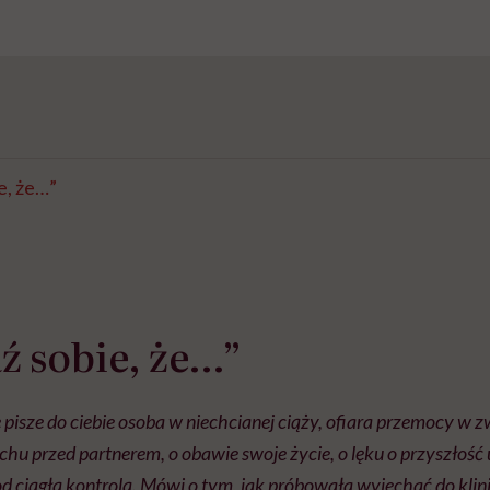
e, że…”
 sobie, że…”
 pisze do ciebie osoba w niechcianej ciąży, ofiara przemocy w z
chu przed partnerem, o obawie swoje życie, o lęku o przyszłość
od ciągłą kontrolą. Mówi o tym, jak próbowała wyjechać do klini