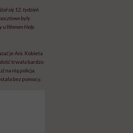
żał się 12. tydzień
i pocztowe były
ony u Women Help
zać je Ani. Kobieta
radość trwała bardzo
ż na nią policja.
ostała bez pomocy.