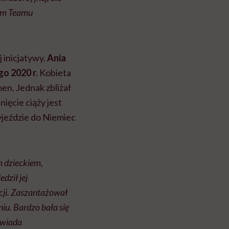
eam Teamu
 inicjatywy.
Ania
go 2020 r.
Kobieta
en. Jednak zbliżał
ięcie ciąży jest
wyjeździe do Niemiec
 dzieckiem,
dził jej
rcji. Zaszantażował
niu. Bardzo bała się
owiada