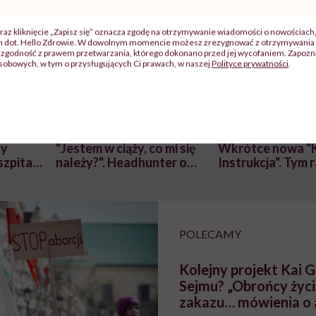
raz kliknięcie „Zapisz się” oznacza zgodę na otrzymywanie wiadomości o nowościach
ch dot. Hello Zdrowie. W dowolnym momencie możesz zrezygnować z otrzymywania 
zgodność z prawem przetwarzania, którego dokonano przed jej wycofaniem. Zapoznaj
sobowych, w tym o przysługujących Ci prawach, w naszej
Polityce prywatności
.
j
zy
"Jestem w ciąży, co mi się
Wkrótce nowa "
szpitalu
należy?". Headhunter o
Instrukcja". Tym 
szkadzać
zmianie pokoleniowej u
atakach paniki. Z
tylko
kobiet w ciąży na rynku
warsztat pacjen
braźni"
pracy
ekspercki
POLECAMY
Kolejny projekt Kai G
Sejmu? „Obrońcy życi
zakazu… mówienia o 