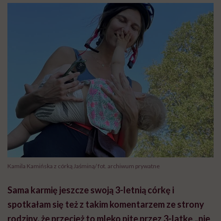
Kamila Kamińska z córką Jaśminą/ fot. archiwum prywatne
Sama karmię jeszcze swoją 3-letnią córkę i
spotkałam się też z takim komentarzem ze strony
rodziny, że przecież to mleko pite przez 3-latkę „nie