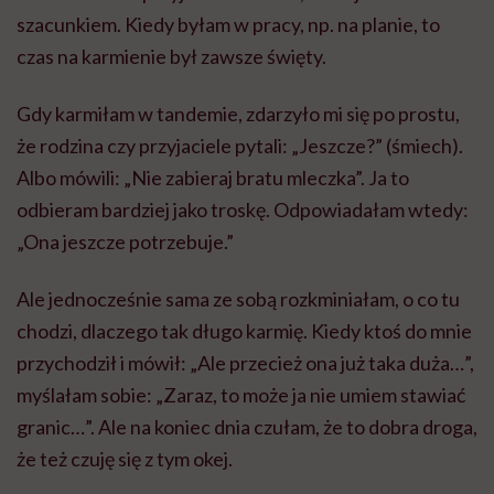
szacunkiem. Kiedy byłam w pracy, np. na planie, to
czas na karmienie był zawsze święty.
Gdy karmiłam w tandemie, zdarzyło mi się po prostu,
że rodzina czy przyjaciele pytali: „Jeszcze?” (śmiech).
Albo mówili: „Nie zabieraj bratu mleczka”. Ja to
odbieram bardziej jako troskę. Odpowiadałam wtedy:
„Ona jeszcze potrzebuje.”
Ale jednocześnie sama ze sobą rozkminiałam, o co tu
chodzi, dlaczego tak długo karmię. Kiedy ktoś do mnie
przychodził i mówił: „Ale przecież ona już taka duża…”,
myślałam sobie: „Zaraz, to może ja nie umiem stawiać
granic…”. Ale na koniec dnia czułam, że to dobra droga,
że też czuję się z tym okej.