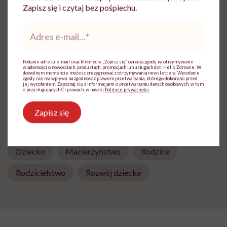
Z czytania, gadania i pisania uczyniła
Zapisz się i czytaj bez pośpiechu.
sposób na życie. Pracowała w Wirtualnej
Polsce i TVN. W Hello Zdrowie jest
Adres
e-
dziennikarką i wydawczynią
mail
*
Zobacz profil
Podanie adresu e-mail oraz kliknięcie „Zapisz się” oznacza zgodę na otrzymywanie
wiadomości o nowościach, produktach, promocjach lub usługach dot. Hello Zdrowie. W
dowolnym momencie możesz zrezygnować z otrzymywania newslettera. Wycofanie
zgody nie ma wpływu na zgodność z prawem przetwarzania, którego dokonano przed
jej wycofaniem. Zapoznaj się z informacjami o przetwarzaniu danych osobowych, w tym
Udostępnij
o przysługujących Ci prawach, w naszej
Polityce prywatności
.
Zapisz się
Powiązane tematy:
Dziecko
Macierzyństwo
Rodzice
Rodzicielstwo
Rozwój dziecka