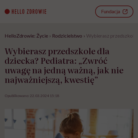
Go
to
Fundacja
content
HelloZdrowie: Życie
›
Rodzicielstwo
›
Wybierasz przedszkole d
Wybierasz przedszkole dla
dziecka? Pediatra: „Zwróć
uwagę na jedną ważną, jak nie
najważniejszą, kwestię”
Opublikowano:
22.03.2024 15:18