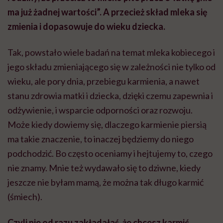
ma już żadnej wartości”. A przecież skład mleka się
zmienia i dopasowuje do wieku dziecka.
Tak, powstało wiele badań na temat mleka kobiecego i
jego składu zmieniającego się w zależności nie tylko od
wieku, ale pory dnia, przebiegu karmienia, a nawet
stanu zdrowia matki i dziecka, dzięki czemu zapewnia i
odżywienie, i wsparcie odporności oraz rozwoju.
Może kiedy dowiemy się, dlaczego karmienie piersią
ma takie znaczenie, to inaczej będziemy do niego
podchodzić. Bo często oceniamy i hejtujemy to, czego
nie znamy. Mnie też wydawało się to dziwne, kiedy
jeszcze nie byłam mamą, że można tak długo karmić
(śmiech).
Czyli nie od razu zakładałaś, że chcesz karmić