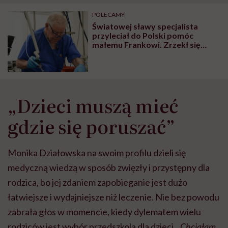
"Przeszkadzać w tym
kobiet w ciąży na rynku
wars
może chyba tylko
pracy
eksp
POLECAMY
głupota i brak
Światowej sławy specjalista
wyobraźni"
przyleciał do Polski pomóc
małemu Frankowi. Zrzekł się
honorarium za przeprowadzony
zabieg
„Dzieci muszą mieć
gdzie się poruszać”
Monika Działowska na swoim profilu dzieli się
medyczną wiedzą w sposób zwięzły i przystępny dla
rodzica, bo jej zdaniem zapobieganie jest dużo
łatwiejsze i wydajniejsze niż leczenie. Nie bez powodu
zabrała głos w momencie, kiedy dylematem wielu
rodziców jest wybór przedszkola dla dzieci.
„Chciałam