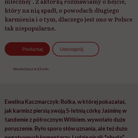
mlecznej”. Z aktorką rozmawiamy o hejcie,
który na nią spadł, o powodach długiego
karmienia i o tym, dlaczego jest ono w Polsce
tak niepopularne.
Udostępnij
Posłuchaj
Wysłuchasz w 23 min
Ewelina Kaczmarczyk: Rolka, w której pokazałaś,
jak karmisz piersią swoją 5-letnią córkę Jaśminę w
tandemie z półrocznym Witkiem, wywołało duże
poruszenie. Było sporo słów uznania, ale też dużo
negatywnych komentarzy. Ludzie pisali: “ohyda”,