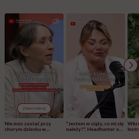
Zobacz więcej
Nie móc zostać przy
"Jestem w ciąży, co mi się
Wkró
chorym dziecku w
należy?". Headhunter o
Inst
szpitalu to tortura.
zmianie pokoleniowej u
atak