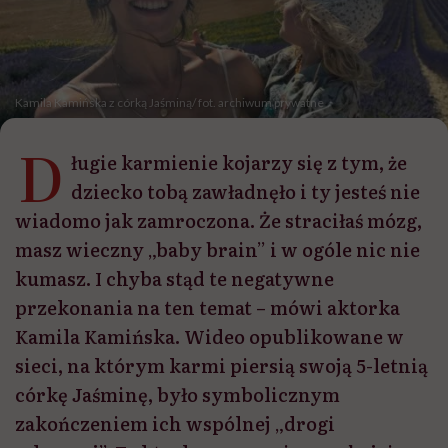
Kamila Kamińska z córką Jaśminą/ fot. archiwum prywatne
D
ługie karmienie kojarzy się z tym, że
dziecko tobą zawładnęło i ty jesteś nie
wiadomo jak zamroczona. Że straciłaś mózg,
masz wieczny „baby brain” i w ogóle nic nie
kumasz. I chyba stąd te negatywne
przekonania na ten temat – mówi aktorka
Kamila Kamińska. Wideo opublikowane w
sieci, na którym karmi piersią swoją 5-letnią
córkę Jaśminę, było symbolicznym
zakończeniem ich wspólnej „drogi