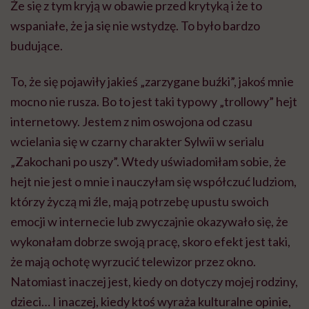
Że się z tym kryją w obawie przed krytyką i że to
wspaniałe, że ja się nie wstydzę. To było bardzo
budujące.
To, że się pojawiły jakieś „zarzygane buźki”, jakoś mnie
mocno nie rusza. Bo to jest taki typowy „trollowy” hejt
internetowy. Jestem z nim oswojona od czasu
wcielania się w czarny charakter Sylwii w serialu
„Zakochani po uszy”. Wtedy uświadomiłam sobie, że
hejt nie jest o mnie i nauczyłam się współczuć ludziom,
którzy życzą mi źle, mają potrzebę upustu swoich
emocji w internecie lub zwyczajnie okazywało się, że
wykonałam dobrze swoją pracę, skoro efekt jest taki,
że mają ochotę wyrzucić telewizor przez okno.
Natomiast inaczej jest, kiedy on dotyczy mojej rodziny,
dzieci… I inaczej, kiedy ktoś wyraża kulturalne opinie,