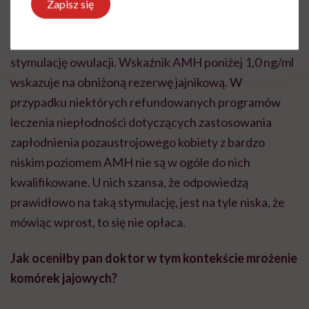
vitro. U tych pacjentek stężenie hormonu anty-
Zapisz się
Müllerowskiego, czyli de facto rezerwy jajnikowej,
jest krytycznie istotne, bo warunkuje odpowiedź na
stymulację owulacji. Wskaźnik AMH poniżej 1,0 ng/ml
wskazuje na obniżoną rezerwę jajnikową. W
przypadku niektórych refundowanych programów
leczenia niepłodności dotyczących zastosowania
zapłodnienia pozaustrojowego kobiety z bardzo
niskim poziomem AMH nie są w ogóle do nich
kwalifikowane. U nich szansa, że odpowiedzą
prawidłowo na taką stymulację, jest na tyle niska, że
mówiąc wprost, to się nie opłaca.
Jak oceniłby pan doktor w tym kontekście mrożenie
komórek jajowych?