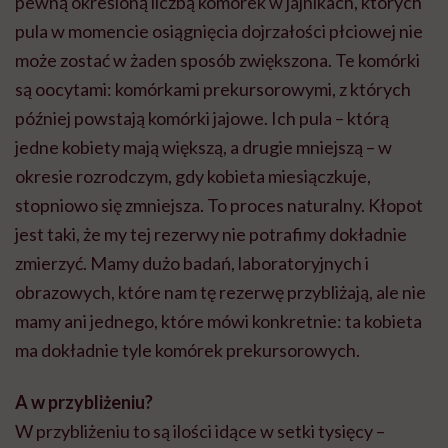
pewną określoną liczbą komórek w jajnikach, których
pula w momencie osiągnięcia dojrzałości płciowej nie
może zostać w żaden sposób zwiększona. Te komórki
są oocytami: komórkami prekursorowymi, z których
później powstają komórki jajowe. Ich pula – którą
jedne kobiety mają większą, a drugie mniejszą – w
okresie rozrodczym, gdy kobieta miesiączkuje,
stopniowo się zmniejsza. To proces naturalny. Kłopot
jest taki, że my tej rezerwy nie potrafimy dokładnie
zmierzyć. Mamy dużo badań, laboratoryjnych i
obrazowych, które nam tę rezerwę przybliżają, ale nie
mamy ani jednego, które mówi konkretnie: ta kobieta
ma dokładnie tyle komórek prekursorowych.
A w przybliżeniu?
W przybliżeniu to są ilości idące w setki tysięcy –