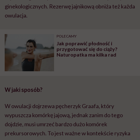
ginekologicznych. Rezerwę jajnikową obniża też każda
owulacja.
POLECAMY
Jak poprawić płodność i
przygotować się do ciąży?
Naturopatka ma kilka rad
W jaki sposób?
W owulacji dojrzewa pęcherzyk Graafa, który
wypuszcza komórkę jajową, jednak zanim do tego
dojdzie, musi umrzeć bardzo dużo komórek
prekursorowych. To jest ważne w kontekście ryzyka