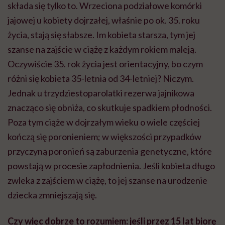
składa się tylko to. Wrzeciona podziałowe komórki
jajowej u kobiety dojrzałej, właśnie po ok. 35. roku
życia, stają się słabsze. Im kobieta starsza, tym jej
szanse na zajście w ciążę z każdym rokiem maleją.
Oczywiście 35. rok życia jest orientacyjny, bo czym
różni się kobieta 35-letnia od 34-letniej? Niczym.
Jednak u trzydziestoparolatki rezerwa jajnikowa
znacząco się obniża, co skutkuje spadkiem płodności.
Poza tym ciąże w dojrzałym wieku o wiele częściej
kończą się poronieniem; w większości przypadków
przyczyną poronień są zaburzenia genetyczne, które
powstają w procesie zapłodnienia. Jeśli kobieta długo
zwleka z zajściem w ciążę, to jej szanse na urodzenie
dziecka zmniejszają się.
Czy więc dobrze to rozumiem: jeśli przez 15 lat biorę