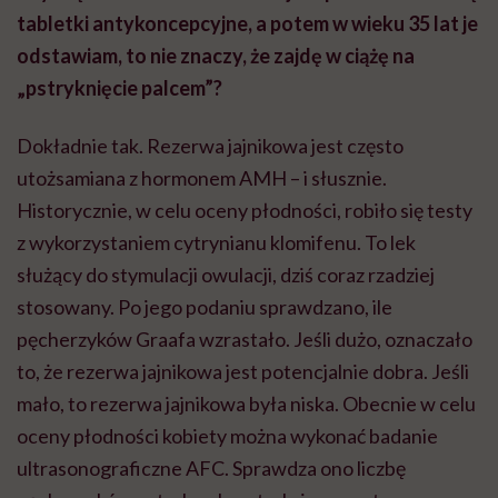
tabletki antykoncepcyjne, a potem w wieku 35 lat je
odstawiam, to nie znaczy, że zajdę w ciążę na
„pstryknięcie palcem”?
Dokładnie tak. Rezerwa jajnikowa jest często
utożsamiana z hormonem AMH – i słusznie.
Historycznie, w celu oceny płodności, robiło się testy
z wykorzystaniem cytrynianu klomifenu. To lek
służący do stymulacji owulacji, dziś coraz rzadziej
stosowany. Po jego podaniu sprawdzano, ile
pęcherzyków Graafa wzrastało. Jeśli dużo, oznaczało
to, że rezerwa jajnikowa jest potencjalnie dobra. Jeśli
mało, to rezerwa jajnikowa była niska. Obecnie w celu
oceny płodności kobiety można wykonać badanie
ultrasonograficzne AFC. Sprawdza ono liczbę