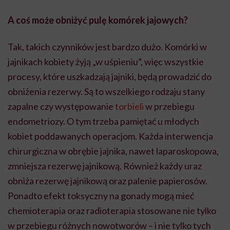
A coś może obniżyć pulę komórek jajowych?
Tak, takich czynników jest bardzo dużo. Komórki w
jajnikach kobiety żyją „w uśpieniu”, więc wszystkie
procesy, które uszkadzają jajniki, będą prowadzić do
obniżenia rezerwy. Są to wszelkiego rodzaju stany
zapalne czy występowanie
torbieli
w przebiegu
endometriozy. O tym trzeba pamiętać u młodych
kobiet poddawanych operacjom. Każda interwencja
chirurgiczna w obrębie jajnika, nawet laparoskopowa,
zmniejsza rezerwę jajnikową. Również każdy uraz
obniża rezerwę jajnikową oraz palenie papierosów.
Ponadto efekt toksyczny na gonady mogą mieć
chemioterapia oraz radioterapia stosowane nie tylko
w przebiegu różnych nowotworów – i nie tylko tych