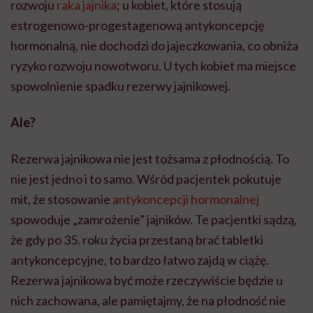
rozwoju
raka jajnika
; u kobiet, które stosują
estrogenowo-progestagenową antykoncepcję
hormonalną, nie dochodzi do jajeczkowania, co obniża
ryzyko rozwoju nowotworu. U tych kobiet ma miejsce
spowolnienie spadku rezerwy jajnikowej.
Ale?
Rezerwa jajnikowa nie jest tożsama z płodnością. To
nie jest jedno i to samo. Wśród pacjentek pokutuje
mit, że stosowanie
antykoncepcji hormonalnej
spowoduje „zamrożenie” jajników. Te pacjentki sądzą,
że gdy po 35. roku życia przestaną brać tabletki
antykoncepcyjne, to bardzo łatwo zajdą w ciążę.
Rezerwa jajnikowa być może rzeczywiście będzie u
nich zachowana, ale pamiętajmy, że na płodność nie