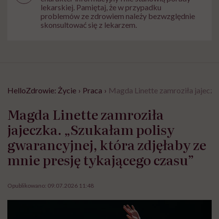
lekarskiej. Pamiętaj, że w przypadku
problemów ze zdrowiem należy bezwzględnie
skonsultować się z lekarzem.
HelloZdrowie: Życie
›
Praca
›
Magda Linette zamroziła jajeczka
Magda Linette zamroziła
jajeczka. „Szukałam polisy
gwarancyjnej, która zdjęłaby ze
mnie presję tykającego czasu”
Opublikowano:
09.07.2026 11:48