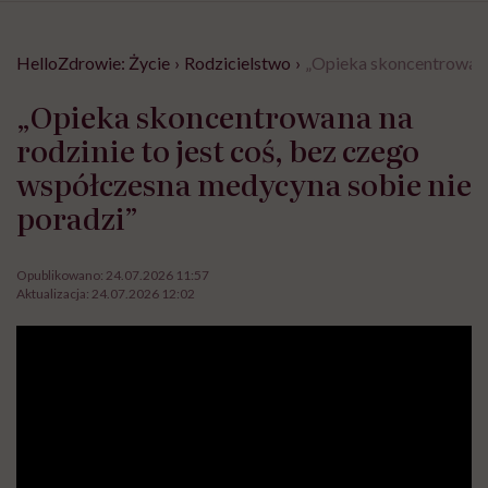
HelloZdrowie: Życie
›
Rodzicielstwo
›
„Opieka skoncentrowana 
„Opieka skoncentrowana na
rodzinie to jest coś, bez czego
współczesna medycyna sobie nie
poradzi”
Opublikowano:
24.07.2026 11:57
Aktualizacja:
24.07.2026 12:02