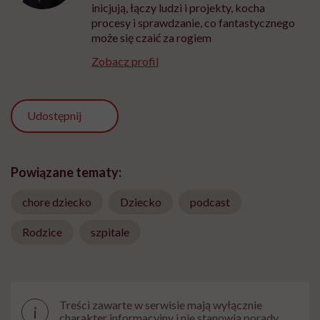
inicjują, łączy ludzi i projekty, kocha
procesy i sprawdzanie, co fantastycznego
może się czaić za rogiem
Zobacz profil
Udostępnij
Powiązane tematy:
chore dziecko
Dziecko
podcast
Rodzice
szpitale
Treści zawarte w serwisie mają wyłącznie
i
charakter informacyjny i nie stanowią porady