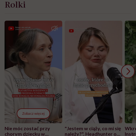
Rolki
Zobacz więcej
Nie móc zostać przy
"Jestem w ciąży, co mi się
Wkró
chorym dziecku w
należy?". Headhunter o
Inst