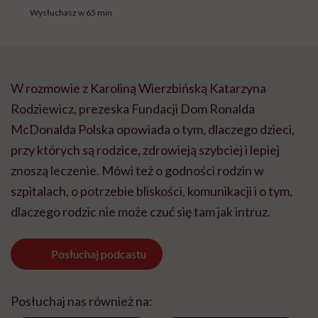
Wysłuchasz w 65 min
W rozmowie z Karoliną Wierzbińską Katarzyna
Rodziewicz, prezeska Fundacji Dom Ronalda
McDonalda Polska opowiada o tym, dlaczego dzieci,
przy których są rodzice, zdrowieją szybciej i lepiej
znoszą leczenie. Mówi też o godności rodzin w
szpitalach, o potrzebie bliskości, komunikacji i o tym,
dlaczego rodzic nie może czuć się tam jak intruz.
Posłuchaj
podcastu
Posłuchaj nas również na: