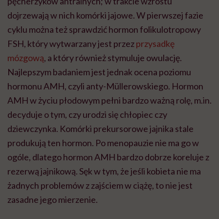
pęcherzyków antralnych; w trakcie wzrostu
dojrzewają w nich komórki jajowe. W pierwszej fazie
cyklu można też sprawdzić hormon folikulotropowy
FSH, który wytwarzany jest przez
przysadkę
mózgową
, a który również stymuluje owulację.
Najlepszym badaniem jest jednak ocena poziomu
hormonu AMH, czyli anty-Müllerowskiego. Hormon
AMH w życiu płodowym pełni bardzo ważną rolę, m.in.
decyduje o tym, czy urodzi się chłopiec czy
dziewczynka. Komórki prekursorowe jajnika stale
produkują ten hormon. Po menopauzie nie ma go w
ogóle, dlatego hormon AMH bardzo dobrze koreluje z
rezerwą jajnikową. Sęk w tym, że jeśli kobieta nie ma
żadnych problemów z zajściem w ciążę, to nie jest
zasadne jego mierzenie.