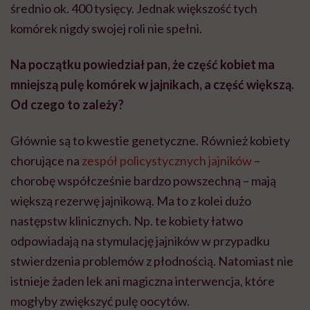
średnio ok. 400 tysięcy. Jednak większość tych
komórek nigdy swojej roli nie spełni.
Na początku powiedział pan, że część kobiet ma
mniejszą pulę komórek w jajnikach, a część większą.
Od czego to zależy?
Głównie są to kwestie genetyczne. Również kobiety
chorujące na
zespół policystycznych jajników
–
chorobę współcześnie bardzo powszechną – mają
większą rezerwę jajnikową. Ma to z kolei dużo
następstw klinicznych. Np. te kobiety łatwo
odpowiadają na stymulację jajników w przypadku
stwierdzenia problemów z płodnością. Natomiast nie
istnieje żaden lek ani magiczna interwencja, które
mogłyby zwiększyć pulę oocytów.