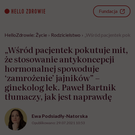
Go
to
Fundacja
content
HelloZdrowie: Życie
›
Rodzicielstwo
›
„Wśród pacjentek pokutu
„Wśród pacjentek pokutuje mit,
że stosowanie antykoncepcji
hormonalnej spowoduje
‘zamrożenie’ jajników” –
ginekolog lek. Paweł Bartnik
tłumaczy, jak jest naprawdę
Ewa Podsiadły-Natorska
Opublikowano:
29.07.2021 10:53