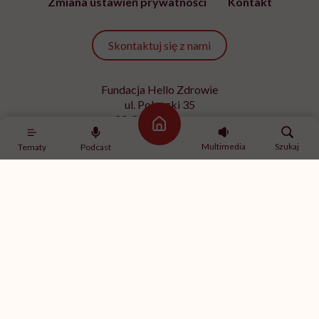
Zmiana ustawień prywatności
Kontakt
Skontaktuj się z nami
Fundacja Hello Zdrowie
ul. Poleczki 35
02-822 Warszawa
Strona główna
NIP 9512613236
Multimedia
Szukaj
Tematy
Podcast
Kontakt z redakcją
redakcja@hellozdrowie.pl
Dołącz do naszej społeczności
Właścicielem serwisu
HelloZdrowie
jest Fundacja należąca
do
USP Zdrowie sp. z o.o.
, które jest częścią
USP Group
.
Treści zawarte w serwisie HelloZdrowie mają charakter