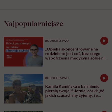
Najpopularniejsze
RODZICIELSTWO
„Opieka skoncentrowana na
rodzinie to jest coś, bez czego
współczesna medycyna sobie nie
poradzi”
RODZICIELSTWO
Kamila Kamińska o karmieniu
piersią swojej 5-letniej córki: „W
jakich czasach my żyjemy, że
naturalne sprawy musimy
normalizować?”