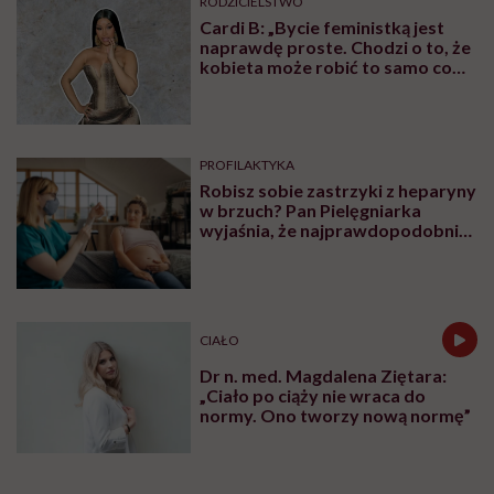
RODZICIELSTWO
Cardi B: „Bycie feministką jest
naprawdę proste. Chodzi o to, że
kobieta może robić to samo co
mężczyzna. Wszystko, co potrafi
mężczyzna, potrafię i ja”
PROFILAKTYKA
Robisz sobie zastrzyki z heparyny
w brzuch? Pan Pielęgniarka
wyjaśnia, że najprawdopodobniej
robisz to źle
CIAŁO
Dr n. med. Magdalena Ziętara:
„Ciało po ciąży nie wraca do
normy. Ono tworzy nową normę”