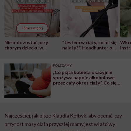
Zobacz więcej
Nie móc zostać przy
"Jestem w ciąży, co mi się
Wkró
chorym dziecku w
należy?". Headhunter o
Inst
szpitalu to tortura.
zmianie pokoleniowej u
atak
"Przeszkadzać w tym
kobiet w ciąży na rynku
wars
może chyba tylko
pracy
eksp
POLECAMY
głupota i brak
„Co piąta kobieta okazyjnie
wyobraźni"
spożywa napoje alkoholowe
przez cały okres ciąży”. Co się
dzieje wtedy z twoim
organizmem?
Najczęściej, jak pisze Klaudia Kołbyk, aby ocenić, czy
przyrost masy ciała przyszłej mamy jest właściwy