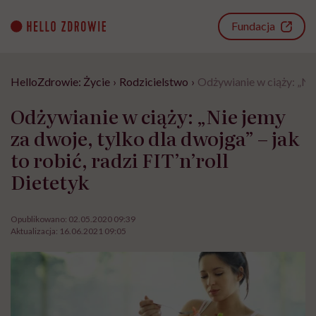
Go
to
Fundacja
content
HelloZdrowie: Życie
›
Rodzicielstwo
›
Odżywianie w ciąży: „Nie 
Odżywianie w ciąży: „Nie jemy
za dwoje, tylko dla dwojga” – jak
to robić, radzi FIT’n’roll
Dietetyk
Opublikowano:
02.05.2020 09:39
Aktualizacja:
16.06.2021 09:05