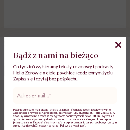
POLECAMY
Czego nie można jeść, będąc w
Bądź z nami na bieżąco
ciąży? Wymienia dietetyczka
Co tydzień wybieramy teksty, rozmowy i podcasty
Hello Zdrowie o ciele, psychice i codziennym życiu.
Zapisz się i czytaj bez pośpiechu.
Adres
FIT’n”Roll Dietetyk dodaje również, że prawidłowe
e-
mail
*
procentowe zapotrzebowanie energetyczne według
podziału na posiłki to: 25% w przypadku
śniadania
,
Podanie adresu e-mail oraz kliknięcie „Zapisz się” oznacza zgodę na otrzymywanie
wiadomości o nowościach, produktach, promocjach lub usługach dot. Hello Zdrowie. W
dowolnym momencie możesz zrezygnować z otrzymywania newslettera. Wycofanie
10% przypada na drugie śniadanie, 30% – na
obiad
,
zgody nie ma wpływu na zgodność z prawem przetwarzania, którego dokonano przed
jej wycofaniem. Zapoznaj się z informacjami o przetwarzaniu danych osobowych, w tym
10% na podwieczorek i 25% na
kolację
.
o przysługujących Ci prawach, w naszej
Polityce prywatności
.