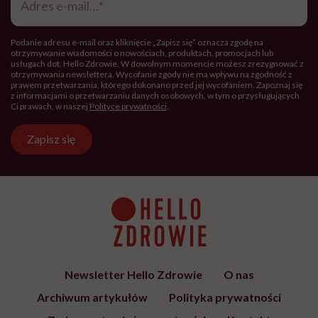
e-
mail
*
Podanie adresu e-mail oraz kliknięcie „Zapisz się” oznacza zgodę na
otrzymywanie wiadomości o nowościach, produktach, promocjach lub
usługach dot. Hello Zdrowie. W dowolnym momencie możesz zrezygnować z
otrzymywania newslettera. Wycofanie zgody nie ma wpływu na zgodność z
prawem przetwarzania, którego dokonano przed jej wycofaniem. Zapoznaj się
z informacjami o przetwarzaniu danych osobowych, w tym o przysługujących
Ci prawach, w naszej
Polityce prywatności
.
Zapisz się
Newsletter Hello Zdrowie
O nas
Archiwum artykułów
Polityka prywatności