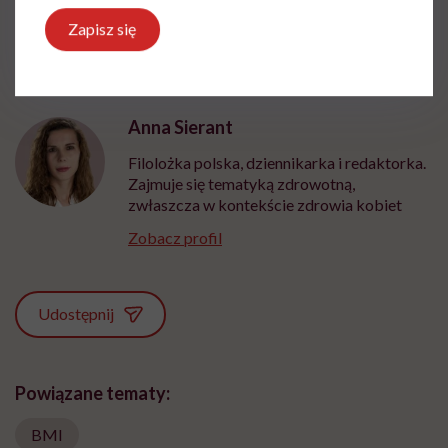
Zapisz się
Anna Sierant
Filolożka polska, dziennikarka i redaktorka.
Zajmuje się tematyką zdrowotną,
zwłaszcza w kontekście zdrowia kobiet
Zobacz profil
Udostępnij
Powiązane tematy:
BMI