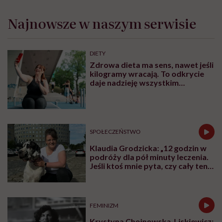
Najnowsze w naszym serwisie
DIETY
Zdrowa dieta ma sens, nawet jeśli
kilogramy wracają. To odkrycie
daje nadzieję wszystkim
walczącym z efektem jo-jo
SPOŁECZEŃSTWO
Klaudia Grodzicka: „12 godzin w
podróży dla pół minuty leczenia.
Jeśli ktoś mnie pyta, czy cały ten
trud ma sens, bez wahania
odpowiadam: 'tak’”
FEMINIZM
Krystyna Chojnowska-Liskiewicz: