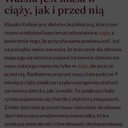
ciąży, jak i przed nią
Klaudia Kołbyk jest dietetyczką kliniczną, która tym
razem wzięła pod lupę temat odżywiania w
ciąży
, a
konkretnie tego, ile przyszła mama powinna jeść. Już
na początku wpisu zauważa, że znaczenie dla zdrowia
mającego się wkrótce pojawić na świecie dziecka ma
masa ciała jego mamy nie tylko w
ciąży
, ale jeszcze
przed nią. Nadmierny przyrost masy ciała podczas 9
miesięcy ciąży zwiększa ryzyko wystąpienia otyłości
zarówno u dziecka, jak i u matki. To zwiększa z kolei
ryzyko pojawienia się chorób z otyłością związanych.
Z kolei zbyt niski przyrost masy ciała może skutkować
zbyt niską masą urodzeniową noworodka, która
zwiększa umieralność i chorobowość okołoporodową i