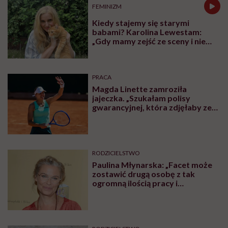
FEMINIZM
Kiedy stajemy się starymi
babami? Karolina Lewestam:
„Gdy mamy zejść ze sceny i nie
psuć widoku”
PRACA
Magda Linette zamroziła
jajeczka. „Szukałam polisy
gwarancyjnej, która zdjęłaby ze
mnie presję tykającego czasu”
RODZICIELSTWO
Paulina Młynarska: „Facet może
zostawić drugą osobę z tak
ogromną ilością pracy i
obowiązków i uchodzi mu to
kompletnie na sucho. Nikt nie
uważa, że to świństwo”