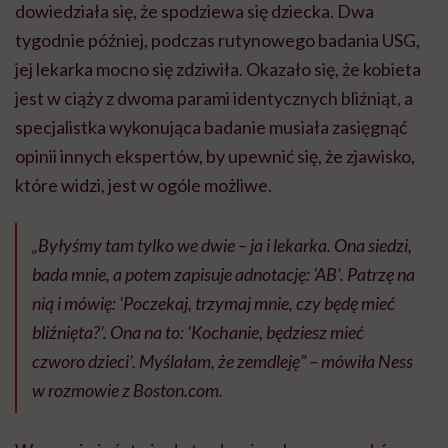
dowiedziała się, że spodziewa się dziecka. Dwa
tygodnie później, podczas rutynowego badania USG,
jej lekarka mocno się zdziwiła. Okazało się, że kobieta
jest w ciąży z dwoma parami identycznych bliźniąt, a
specjalistka wykonująca badanie musiała zasięgnąć
opinii innych ekspertów, by upewnić się, że zjawisko,
które widzi, jest w ogóle możliwe.
„Byłyśmy tam tylko we dwie – ja i lekarka. Ona siedzi,
bada mnie, a potem zapisuje adnotację: 'AB’. Patrzę na
nią i mówię: 'Poczekaj, trzymaj mnie, czy będę mieć
bliźnięta?’. Ona na to: 'Kochanie, będziesz mieć
czworo dzieci’. Myślałam, że zemdleję” – mówiła Ness
w rozmowie z
Boston.com
.