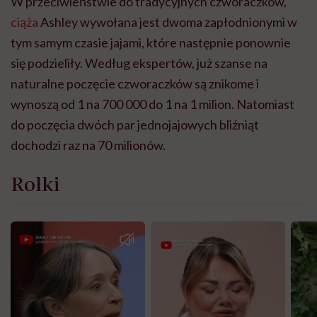
W przeciwieństwie do tradycyjnych czworaczków,
ciąża
Ashley wywołana jest dwoma zapłodnionymi w
tym samym czasie jajami, które następnie ponownie
się podzieliły. Według ekspertów, już szanse na
naturalne poczęcie czworaczków są znikome i
wynoszą od 1 na 700 000 do 1 na 1 milion. Natomiast
do poczęcia dwóch par jednojajowych bliźniąt
dochodzi raz na 70 milionów.
Rolki