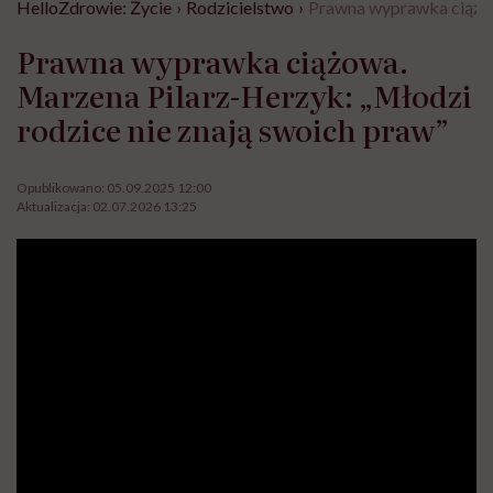
HelloZdrowie: Życie
›
Rodzicielstwo
›
Prawna wyprawka ciążow
Prawna wyprawka ciążowa.
Marzena Pilarz-Herzyk: „Młodzi
rodzice nie znają swoich praw”
Opublikowano:
05.09.2025 12:00
Aktualizacja:
02.07.2026 13:25