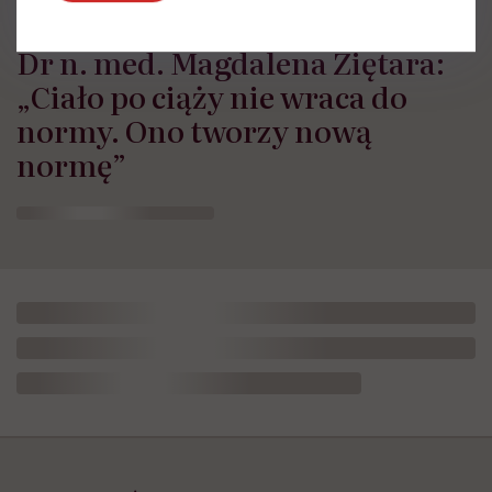
Dr n. med. Magdalena Ziętara:
„Ciało po ciąży nie wraca do
normy. Ono tworzy nową
normę”