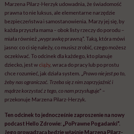
Marzena Pilarz-Herzyk udowadnia, że świadomość
prawna to nie luksus, ale elementarne narzędzie
bezpieczeństwa i samostanowienia. Marzy jej się, by
każda przyszła mama – obok listy rzeczy do porodu –
miała również „wyprawkę prawną”. Taką, która mówi
jasno: co ci się należy, co musisz zrobić, czego możesz
oczekiwać. To odcinek dla każdego, kto planuje
dziecko, jest w
ciąży
, wraca do pracy lub po prostu
chce rozumieć, jak działa system. „
Prawo nie jest po to,
żeby nas ograniczać. Trzeba się z nim zaprzyjaźnić i
mądrze korzystać z tego, co nam przysługuje
” –
przekonuje Marzena Pilarz-Herzyk.
Ten odcinek to jednocześnie zaproszenie na nowy
podcast Hello Zdrowie: „PoPrawne Pogadanki”.
Jego prowadzącą będzie właśnie Marzena Pilarz-