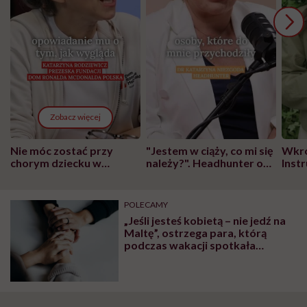
Zobacz więcej
Nie móc zostać przy
"Jestem w ciąży, co mi się
Wkró
chorym dziecku w
należy?". Headhunter o
Inst
szpitalu to tortura.
zmianie pokoleniowej u
atak
"Przeszkadzać w tym
kobiet w ciąży na rynku
wars
może chyba tylko
pracy
eksp
POLECAMY
głupota i brak
„Jeśli jesteś kobietą – nie jedź na
wyobraźni"
Maltę”, ostrzega para, którą
podczas wakacji spotkała
tragedia