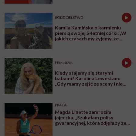
RODZICIELSTWO
Kamila Kamińska o karmieniu
piersią swojej 5-letniej córki: „W
jakich czasach my żyjemy, że
naturalne sprawy musimy
normalizować?”
FEMINIZM
Kiedy stajemy się starymi
babami? Karolina Lewestam:
„Gdy mamy zejść ze sceny i nie
psuć widoku”
PRACA
Magda Linette zamroziła
jajeczka. „Szukałam polisy
gwarancyjnej, która zdjęłaby ze
mnie presję tykającego czasu”