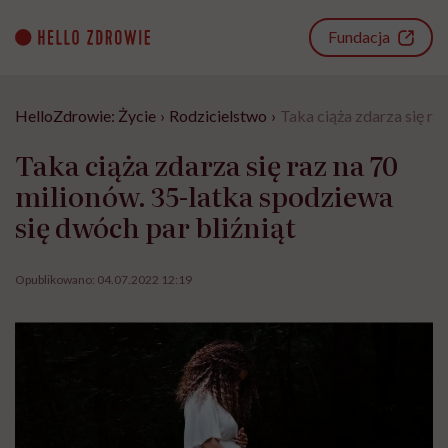
Go
to
Fundacja
content
HelloZdrowie: Życie
›
Rodzicielstwo
›
Taka ciąża zdarza się ra
Taka ciąża zdarza się raz na 70
milionów. 35-latka spodziewa
się dwóch par bliźniąt
Opublikowano:
04.07.2022 12:19