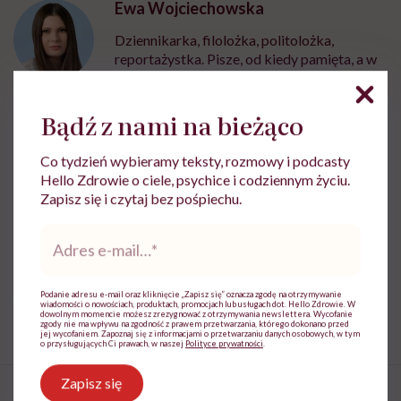
Ewa Wojciechowska
Dziennikarka, filolożka, politolożka,
reportażystka. Pisze, od kiedy pamięta, a w
międzyczasie lubi słuchać i obserwować
innych
Bądź z nami na bieżąco
Zobacz profil
Co tydzień wybieramy teksty, rozmowy i podcasty
Hello Zdrowie o ciele, psychice i codziennym życiu.
Udostępnij
Zapisz się i czytaj bez pośpiechu.
Adres
e-
mail
*
Powiązane tematy:
Podanie adresu e-mail oraz kliknięcie „Zapisz się” oznacza zgodę na otrzymywanie
ciąża
wiadomości o nowościach, produktach, promocjach lub usługach dot. Hello Zdrowie. W
dowolnym momencie możesz zrezygnować z otrzymywania newslettera. Wycofanie
zgody nie ma wpływu na zgodność z prawem przetwarzania, którego dokonano przed
jej wycofaniem. Zapoznaj się z informacjami o przetwarzaniu danych osobowych, w tym
o przysługujących Ci prawach, w naszej
Polityce prywatności
.
Zapisz się