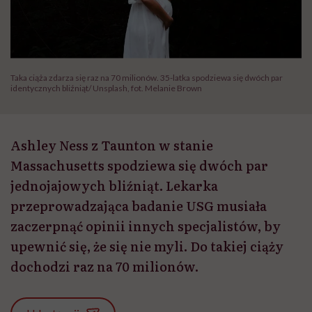
Taka ciąża zdarza się raz na 70 milionów. 35-latka spodziewa się dwóch par
identycznych bliźniąt/ Unsplash, fot. Melanie Brown
Ashley Ness z Taunton w stanie
Massachusetts spodziewa się dwóch par
jednojajowych bliźniąt. Lekarka
przeprowadzająca badanie USG musiała
zaczerpnąć opinii innych specjalistów, by
upewnić się, że się nie myli. Do takiej ciąży
dochodzi raz na 70 milionów.