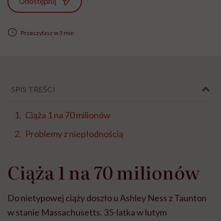
Udostępnij
Przeczytasz w 3 min
SPIS TREŚCI
Ciąża 1 na 70 milionów
Problemy z niepłodnością
Ciąża 1 na 70 milionów
Do nietypowej ciąży doszło u Ashley Ness z Taunton
w stanie Massachusetts. 35-latka w lutym