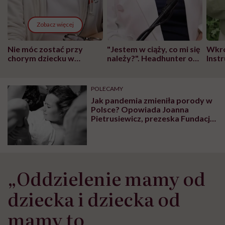
Zobacz więcej
Nie móc zostać przy
"Jestem w ciąży, co mi się
Wkró
chorym dziecku w
należy?". Headhunter o
Inst
szpitalu to tortura.
zmianie pokoleniowej u
atak
"Przeszkadzać w tym
kobiet w ciąży na rynku
wars
może chyba tylko
pracy
eksp
POLECAMY
głupota i brak
Jak pandemia zmieniła porody w
wyobraźni"
Polsce? Opowiada Joanna
Pietrusiewicz, prezeska Fundacji
Rodzić po Ludzku
„Oddzielenie mamy od
dziecka i dziecka od
mamy to