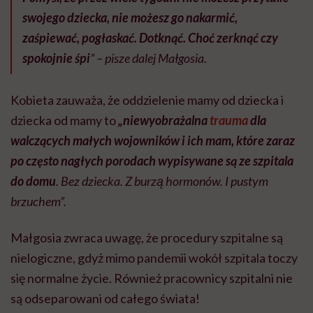
swojego dziecka, nie możesz go nakarmić,
zaśpiewać, pogłaskać. Dotknąć. Choć zerknąć czy
spokojnie śpi
” – pisze dalej Małgosia.
Kobieta zauważa, że oddzielenie mamy od dziecka i
dziecka od mamy to
„niewyobrażalna
trauma
dla
walczących małych wojowników i ich mam, które zaraz
po często nagłych porodach wypisywane są ze szpitala
do domu
. Bez dziecka. Z burzą hormonów. I pustym
brzuchem”.
Małgosia zwraca uwagę, że procedury szpitalne są
nielogiczne, gdyż mimo pandemii wokół szpitala toczy
się normalne życie. Również pracownicy szpitalni nie
są odseparowani od całego świata!