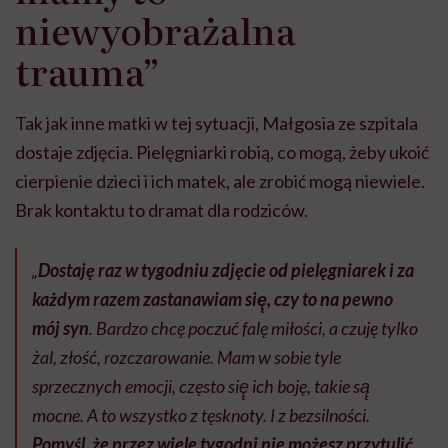
niewyobrażalna
trauma”
Tak jak inne matki w tej sytuacji, Małgosia ze szpitala
dostaje zdjęcia. Pielęgniarki robią, co mogą, żeby ukoić
cierpienie dzieci i ich matek, ale zrobić mogą niewiele.
Brak kontaktu to dramat dla rodziców.
„
Dostaję raz w tygodniu zdjęcie od pielęgniarek i za
każdym razem zastanawiam się̨, czy to na pewno
mój syn
. Bardzo chcę poczuć falę miłości, a czuję tylko
żal, złość, rozczarowanie. Mam w sobie tyle
sprzecznych emocji, często się̨ ich boję, takie są̨
mocne. A to wszystko z tęsknoty. I z bezsilności.
Pomyśl, że przez wiele tygodni nie możesz przytulić