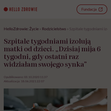
Go
to
Fundacja
content
HelloZdrowie: Życie
›
Rodzicielstwo
›
Szpitale tygodniami izol
Szpitale tygodniami izolują
matki od dzieci. „Dzisiaj mija 6
tygodni, gdy ostatni raz
widziałam swojego synka”
Opublikowano:
03.10.2020 11:37
Aktualizacja:
18.06.2021 22:07