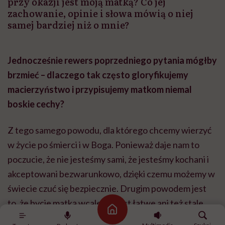
przy okazji jest moją matką? Co jej
zachowanie, opinie i słowa mówią o niej
samej bardziej niż o mnie?
Jednocześnie rewers poprzedniego pytania mógłby
brzmieć – dlaczego tak często gloryfikujemy
macierzyństwo i przypisujemy matkom niemal
boskie cechy?
Z tego samego powodu, dla którego chcemy wierzyć
w życie po śmierci i w Boga. Ponieważ daje nam to
poczucie, że nie jesteśmy sami, że jesteśmy kochani i
akceptowani bezwarunkowo, dzięki czemu możemy w
świecie czuć się bezpiecznie. Drugim powodem jest
to, że bycie matką wcale nie jest łatwe ani też stale
Strona główna
przyjemne, więc potrzebujemy widzieć w tym większy