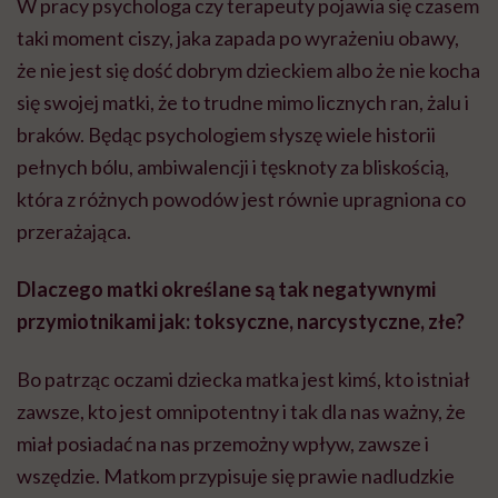
W pracy psychologa czy terapeuty pojawia się czasem
taki moment ciszy, jaka zapada po wyrażeniu obawy,
że nie jest się dość dobrym dzieckiem albo że nie kocha
się swojej matki, że to trudne mimo licznych ran, żalu i
braków. Będąc psychologiem słyszę wiele historii
pełnych bólu, ambiwalencji i tęsknoty za bliskością,
która z różnych powodów jest równie upragniona co
przerażająca.
Dlaczego matki określane są tak negatywnymi
przymiotnikami jak: toksyczne, narcystyczne, złe?
Bo patrząc oczami dziecka matka jest kimś, kto istniał
zawsze, kto jest omnipotentny i tak dla nas ważny, że
miał posiadać na nas przemożny wpływ, zawsze i
wszędzie. Matkom przypisuje się prawie nadludzkie