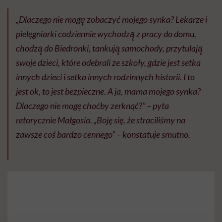
„Dlaczego nie mogę̨ zobaczyć mojego synka? Lekarze i
pielęgniarki codziennie wychodzą̨ z pracy do domu,
chodzą̨ do Biedronki, tankują̨ samochody, przytulają̨
swoje dzieci, które odebrali ze szkoły, gdzie jest setka
innych dzieci i setka innych rodzinnych historii. I to
jest ok, to jest bezpieczne. A ja, mama mojego synka?
Dlaczego nie mogę choćby zerknąć?” – pyta
retorycznie Małgosia. „Boję się, że straciliśmy na
zawsze coś bardzo cennego” – konstatuje smutno.
⠀⠀⠀⠀⠀⠀⠀⠀⠀