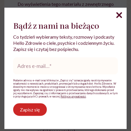
Do wyświetlenia tego materiału z zewnętrznego
serwisu (Instagram, Facebook, YouTube, itp.)
wymagana jest zgoda na pliki cookie.
Bądź z nami na bieżąco
Zmień ustawienia
Co tydzień wybieramy teksty, rozmowy i podcasty
Hello Zdrowie o ciele, psychice i codziennym życiu.
Zapisz się i czytaj bez pośpiechu.
Adres
e-
mail
*
Podanie adresu e-mail oraz kliknięcie „Zapisz się” oznacza zgodę na otrzymywanie
wiadomości o nowościach, produktach, promocjach lub usługach dot. Hello Zdrowie. W
dowolnym momencie możesz zrezygnować z otrzymywania newslettera. Wycofanie
zgody nie ma wpływu na zgodność z prawem przetwarzania, którego dokonano przed
jej wycofaniem. Zapoznaj się z informacjami o przetwarzaniu danych osobowych, w tym
Anna Jastrzębska
o przysługujących Ci prawach, w naszej
Polityce prywatności
.
Redaktorka, dziennikarka,
Zapisz się
kulturoznawczyni. Pracowała m.in. dla
Wirtualnej Polski, NaTemat.pl. Tvn24.pl,
"Przekroju" i "Art & Business" (jako