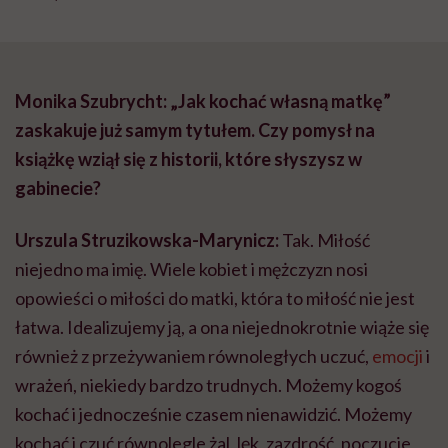
Monika Szubrycht: „Jak kochać własną matkę”
zaskakuje już samym tytułem. Czy pomysł na
książkę wziął się z historii, które słyszysz w
gabinecie?
Urszula Struzikowska-Marynicz:
Tak. Miłość
niejedno ma imię. Wiele kobiet i mężczyzn nosi
opowieści o miłości do matki, która to miłość nie jest
łatwa. Idealizujemy ją, a ona niejednokrotnie wiąże się
również z przeżywaniem równoległych uczuć,
emocji
i
wrażeń, niekiedy bardzo trudnych. Możemy kogoś
kochać i jednocześnie czasem nienawidzić. Możemy
kochać i czuć równolegle żal, lęk, zazdrość, poczucie