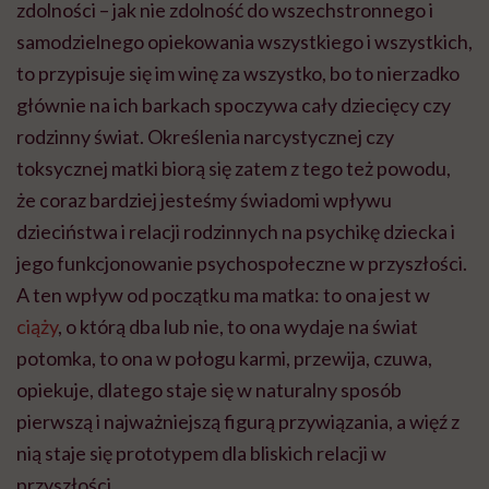
zdolności – jak nie zdolność do wszechstronnego i
samodzielnego opiekowania wszystkiego i wszystkich,
to przypisuje się im winę za wszystko, bo to nierzadko
głównie na ich barkach spoczywa cały dziecięcy czy
rodzinny świat. Określenia narcystycznej czy
toksycznej matki biorą się zatem z tego też powodu,
że coraz bardziej jesteśmy świadomi wpływu
dzieciństwa i relacji rodzinnych na psychikę dziecka i
jego funkcjonowanie psychospołeczne w przyszłości.
A ten wpływ od początku ma matka: to ona jest w
ciąży
, o którą dba lub nie, to ona wydaje na świat
potomka, to ona w połogu karmi, przewija, czuwa,
opiekuje, dlatego staje się w naturalny sposób
pierwszą i najważniejszą figurą przywiązania, a więź z
nią staje się prototypem dla bliskich relacji w
przyszłości.