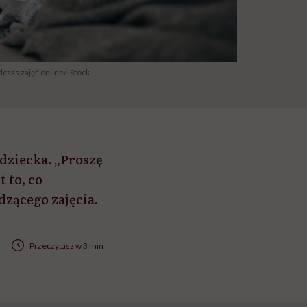
czas zajęć online/ iStock
 dziecka. „Proszę
t to, co
zącego zajęcia.
Przeczytasz w 3 min