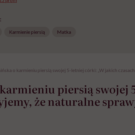
z profil
:
Karmienie piersią
Matka
ńska o karmieniu piersią swojej 5-letniej córki: „W jakich czasa
armieniu piersią swojej 5
żyjemy, że naturalne spra