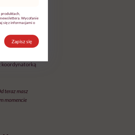
eckiem. Zwłaszcza
, produktach,
newslettera. Wycofanie
mowie z „CNN”.
 się z informacjami o
„dziwny” e-mail od
Zapisz się
 poczuła się
lasy”. Młoda matka
z koordynatorką
Od teraz masz
nym momencie