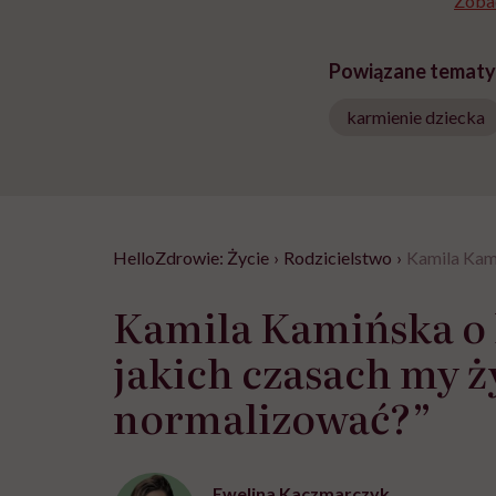
Zobac
Powiązane tematy
karmienie dziecka
HelloZdrowie: Życie
›
Rodzicielstwo
›
Kamila Kami
Kamila Kamińska o k
jakich czasach my 
normalizować?”
Ewelina Kaczmarczyk