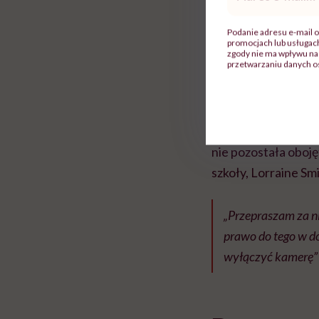
mail
*
„Nie podobało mi s
Podanie adresu e-mail o
promocjach lub usługa
we własnym domu, 
zgody nie ma wpływu na 
przetwarzaniu danych o
Ponadto wykładowca
studentki, która ch
upokorzona, stwierd
nie pozostała oboj
szkoły, Lorraine Smi
„Przepraszam za n
prawo do tego w 
wyłączyć kamerę” 