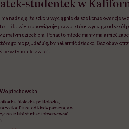
tek-studentek w Kaliforn
 ma nadzieję, że szkoła wyciągnie dalsze konsekwencje w 
fornii bowiem obowiązuje prawo, które wymaga od szkół 
y z małym dzieckiem. Ponadto młode mamy mają mieć zap
którego mogą udać się, by nakarmić dziecko. Bez obaw otr
cie w tym celu z zajęć.
 Wojciechowska
nikarka, filolożka, politolożka,
tażystka. Pisze, od kiedy pamięta, a w
yczasie lubi słuchać i obserwować
h