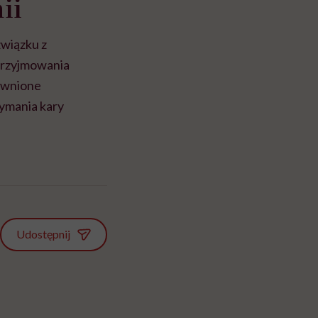
ii
związku z
przyjmowania
ewnione
zymania kary
Udostępnij