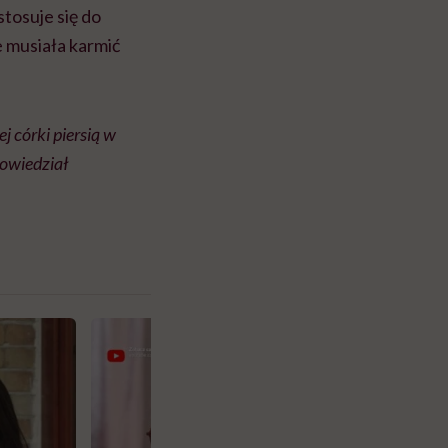
stosuje się do
e musiała karmić
j córki piersią w
powiedział