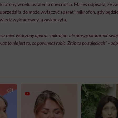
krofony w celu ustalenia obecności. Mares odpisała, że za
uprzedziła, że
może wyłączyć aparat i mikrofon, gdy będzi
owiedź wykładowcy ją zaskoczyła.
esz mieć włączony aparat i mikrofon, ale proszę nie karmić swoje
waż to nie jest to, co powinnaś robić. Zrób to po zajęciach” – od