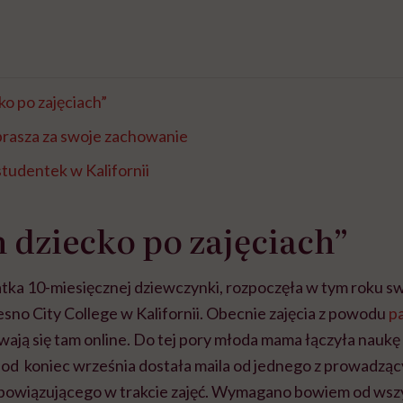
o po zajęciach”
prasza za swoje zachowanie
tudentek w Kalifornii
dziecko po zajęciach”
tka 10-miesięcznej dziewczynki, rozpoczęła w tym roku s
sno City College w Kalifornii. Obecnie zajęcia z powodu
p
ają się tam online. Do tej pory młoda mama łączyła naukę
pod koniec września dostała maila od jednego z prowadząc
owiązującego w trakcie zajęć. Wymagano bowiem od wszy