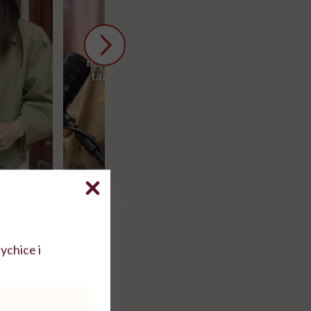
Krótka
"Kocham go, więc nie będę
Co się zmienia 
razem o
rozmawiać o pieniądzach".
lat? Dorota Sz
a nami
Ekspertka wyjaśnia,
"Człowiek myśla
cko-
dlaczego to błędne
swój organizm"
howanie
myślenie
ychice i