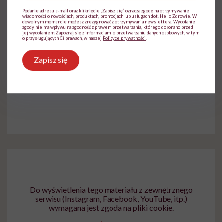
Podanie adresu e-mail oraz kliknięcie „Zapisz się” oznacza zgodę na otrzymywanie
wiadomości o nowościach, produktach, promocjach lub usługach dot. Hello Zdrowie. W
dowolnym momencie możesz zrezygnować z otrzymywania newslettera. Wycofanie
zgody nie ma wpływu na zgodność z prawem przetwarzania, którego dokonano przed
jej wycofaniem. Zapoznaj się z informacjami o przetwarzaniu danych osobowych, w tym
o przysługujących Ci prawach, w naszej
Polityce prywatności
.
Do wyświetlenia tego materiału z zewnętrznego
serwisu (Instagram, Facebook, YouTube, itp.)
wymagana jest zgoda na pliki cookie.
Zapisz się
Zmień ustawienia
Do wyświetlenia tego materiału z zewnętrznego
serwisu (Instagram, Facebook, YouTube, itp.)
wymagana jest zgoda na pliki cookie.