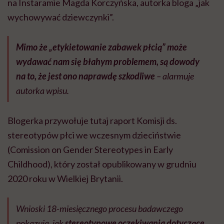
na Instaramie Magda Korczyńska, autorka bloga „jak
wychowywać dziewczynki”.
Mimo że „etykietowanie zabawek płcią” może
wydawać nam się błahym problemem, są dowody
na to, że jest ono naprawdę szkodliwe
– alarmuje
autorka wpisu.
Blogerka przywołuje tutaj raport Komisji ds.
stereotypów płci we wczesnym dzieciństwie
(Comission on Gender Stereotypes in Early
Childhood), który został opublikowany w grudniu
2020 roku w Wielkiej Brytanii.
Wnioski 18-miesięcznego procesu badawczego
pokazują, jak
stereotypowe oczekiwania dotyczące