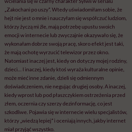
wcielania się w czarny charakter Sylwii w serialu
„Zakochani po uszy”. Wtedy uświadomiłam sobie, że
hejt nie jest o mnie i nauczyłam się współczuć ludziom,
którzy życzą mi źle, mają potrzebę upustu swoich
emocji w internecie lub zwyczajnie okazywało się, że
wykonałam dobrze swoją pracę, skoro efekt jest taki,
że mają ochotę wyrzucić telewizor przez okno.
Natomiast inaczej jest, kiedy on dotyczy mojej rodziny,
dzieci… I inaczej, kiedy ktoś wyraża kulturalne opinie,
może mieć inne zdanie, dzieli się odmiennym
doświadczeniem, nie negując drugiej osoby. A inaczej,
kiedy wprost lub pod płaszczykiem ostrzeżenia przed
złem, oczernia czy szerzy dezinformację, co jest
szkodliwe. Pojawia się w internecie wielu specjalistów,
którzy „wiedzą lepiej” i oceniają innych, jakby internet
miał przyjąć wszystko.