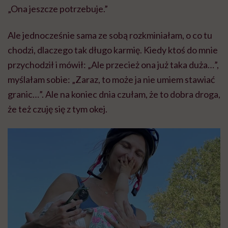
„Ona jeszcze potrzebuje.”
Ale jednocześnie sama ze sobą rozkminiałam, o co tu
chodzi, dlaczego tak długo karmię. Kiedy ktoś do mnie
przychodził i mówił: „Ale przecież ona już taka duża…”,
myślałam sobie: „Zaraz, to może ja nie umiem stawiać
granic…”. Ale na koniec dnia czułam, że to dobra droga,
że też czuję się z tym okej.