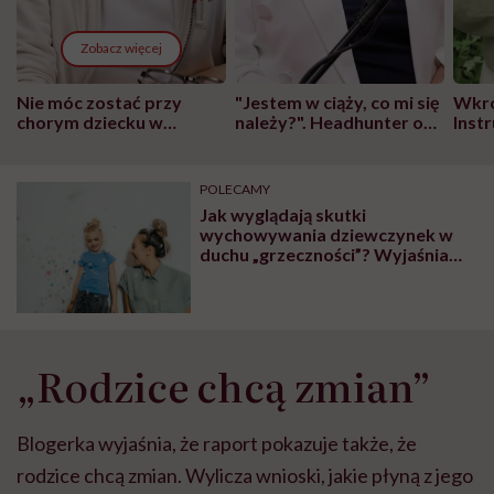
Zobacz więcej
Nie móc zostać przy
"Jestem w ciąży, co mi się
Wkró
chorym dziecku w
należy?". Headhunter o
Inst
szpitalu to tortura.
zmianie pokoleniowej u
atak
"Przeszkadzać w tym
kobiet w ciąży na rynku
wars
może chyba tylko
pracy
eksp
POLECAMY
głupota i brak
Jak wyglądają skutki
wyobraźni"
wychowywania dziewczynek w
duchu „grzeczności”? Wyjaśnia
Magda Korczyńska
„Rodzice chcą zmian”
Blogerka wyjaśnia, że raport pokazuje także, że
rodzice chcą zmian. Wylicza wnioski, jakie płyną z jego