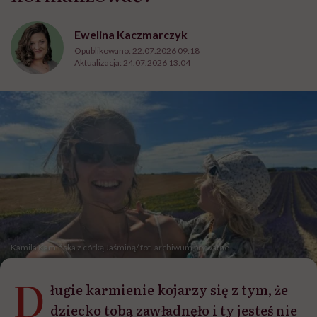
Ewelina Kaczmarczyk
Opublikowano:
22.07.2026 09:18
Aktualizacja:
24.07.2026 13:04
Kamila Kamińska z córką Jaśminą/ fot. archiwum prywatne
D
ługie karmienie kojarzy się z tym, że
dziecko tobą zawładnęło i ty jesteś nie