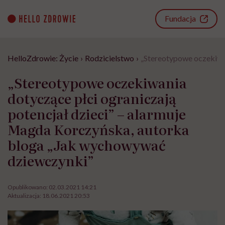
Go
to
Fundacja
content
HelloZdrowie: Życie
›
Rodzicielstwo
›
„Stereotypowe oczekiwan
„Stereotypowe oczekiwania
dotyczące płci ograniczają
potencjał dzieci” – alarmuje
Magda Korczyńska, autorka
bloga „Jak wychowywać
dziewczynki”
Opublikowano:
02.03.2021 14:21
Aktualizacja:
18.06.2021 20:53