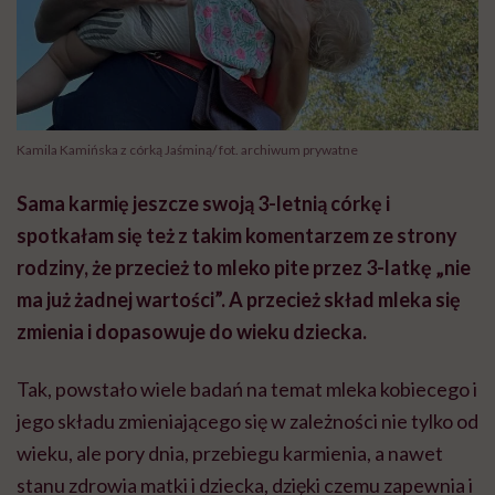
Kamila Kamińska z córką Jaśminą/ fot. archiwum prywatne
Sama karmię jeszcze swoją 3-letnią córkę i
spotkałam się też z takim komentarzem ze strony
rodziny, że przecież to mleko pite przez 3-latkę „nie
ma już żadnej wartości”. A przecież skład mleka się
zmienia i dopasowuje do wieku dziecka.
Tak, powstało wiele badań na temat mleka kobiecego i
jego składu zmieniającego się w zależności nie tylko od
wieku, ale pory dnia, przebiegu karmienia, a nawet
stanu zdrowia matki i dziecka, dzięki czemu zapewnia i