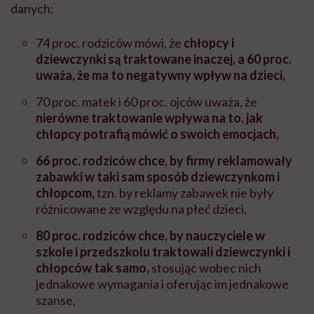
danych:
74 proc. rodziców mówi, że
chłopcy i
dziewczynki są traktowane inaczej, a 60 proc.
uważa, że ma to negatywny wpływ na dzieci,
70 proc. matek i 60 proc. ojców uważa, że
nierówne traktowanie wpływa na to, jak
chłopcy potrafią mówić o swoich emocjach,
66 proc. rodziców chce, by firmy reklamowały
zabawki w taki sam sposób dziewczynkom i
chłopcom,
tzn. by reklamy zabawek nie były
różnicowane ze względu na płeć dzieci,
80 proc. rodziców chce, by nauczyciele w
szkole i przedszkolu traktowali dziewczynki i
chłopców tak samo,
stosując wobec nich
jednakowe wymagania i oferując im jednakowe
szanse,