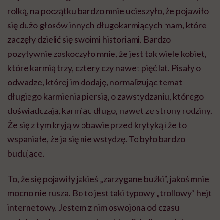
rolką, na początku bardzo mnie ucieszyło, że pojawiło
się dużo głosów innych długokarmiących mam, które
zaczęły dzielić się swoimi historiami. Bardzo
pozytywnie zaskoczyło mnie, że jest tak wiele kobiet,
które karmią trzy, cztery czy nawet pięć lat. Pisały o
odwadze, której im dodaję, normalizując temat
długiego karmienia piersią, o zawstydzaniu, którego
doświadczają, karmiąc długo, nawet ze strony rodziny.
Że się z tym kryją w obawie przed krytyką i że to
wspaniałe, że ja się nie wstydzę. To było bardzo
budujące.
To, że się pojawiły jakieś „zarzygane buźki”, jakoś mnie
mocno nie rusza. Bo to jest taki typowy „trollowy” hejt
internetowy. Jestem z nim oswojona od czasu