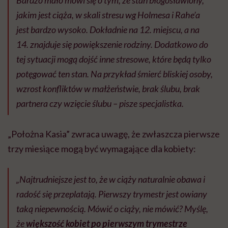
Bardzo mało mówi się o tym, że stan błogosławiony,
jakim jest ciąża, w skali stresu wg Holmesa i Rahe’a
jest bardzo wysoko. Dokładnie na 12. miejscu, a na
14. znajduje się powiększenie rodziny. Dodatkowo do
tej sytuacji mogą dojść inne stresowe, które będą tylko
potęgować ten stan. Na przykład śmierć bliskiej osoby,
wzrost konfliktów w małżeństwie, brak ślubu, brak
partnera czy wzięcie ślubu – pisze specjalistka.
„Położna Kasia” zwraca uwagę, że zwłaszcza pierwsze
trzy miesiące mogą być wymagające dla kobiety:
„Najtrudniejsze jest to, że w ciąży naturalnie obawa i
radość się przeplatają. Pierwszy trymestr jest owiany
taką niepewnością. Mówić o ciąży, nie mówić? Myślę,
że
większość kobiet po pierwszym trymestrze