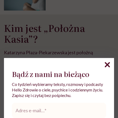
Kim jest „Położna
Kasia”?
Katarzyna Płaza-Piekarzewska jest położną
prowadzącą profil „Położna Kasia” na Instagramie. Jak
sama o sobie pisze:
Bądź z nami na bieżąco
Z wykształcenia i pasji magister położnictwa.
Co tydzień wybieramy teksty, rozmowy i podcasty
Hello Zdrowie o ciele, psychice i codziennym życiu.
Certyfikowany Doradca Laktacyjny. Instruktor
Zapisz się i czytaj bez pośpiechu.
Masażu Shantala. Praktykę zawodową zdobywa,
Adres
pracując ze „świeżo upieczonymi” rodzicami i ich
e-
dziećmi na oddziale noworodkowym w jednym z
mail
*