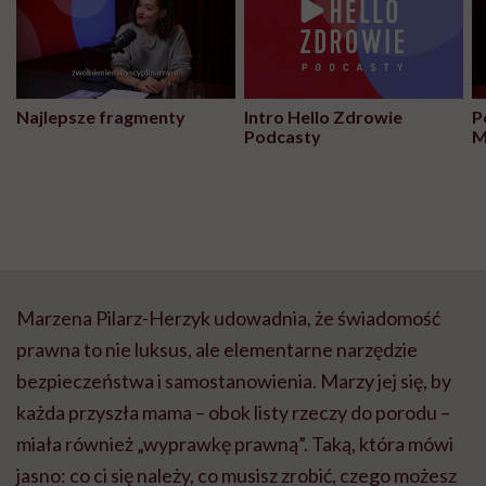
Najlepsze fragmenty
Intro Hello Zdrowie
P
Podcasty
M
Marzena Pilarz-Herzyk udowadnia, że świadomość
prawna to nie luksus, ale elementarne narzędzie
bezpieczeństwa i samostanowienia. Marzy jej się, by
każda przyszła mama – obok listy rzeczy do porodu –
miała również „wyprawkę prawną”. Taką, która mówi
jasno: co ci się należy, co musisz zrobić, czego możesz