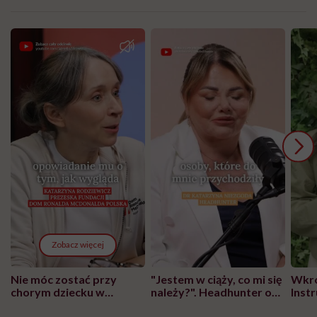
Zobacz więcej
Nie móc zostać przy
"Jestem w ciąży, co mi się
Wkró
chorym dziecku w
należy?". Headhunter o
Inst
szpitalu to tortura.
zmianie pokoleniowej u
atak