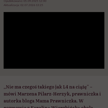
Opublikowano:
05.09.2025 12:00
Aktualizacja:
02.07.2026 13:25
„Nie ma czegoś takiego jak L4 na ciążę” –
mówi Marzena Pilarz-Herzyk, prawniczka i
autorka bloga Mama Prawniczka. W
rozmowie z Karoliną Wierzbińską obala