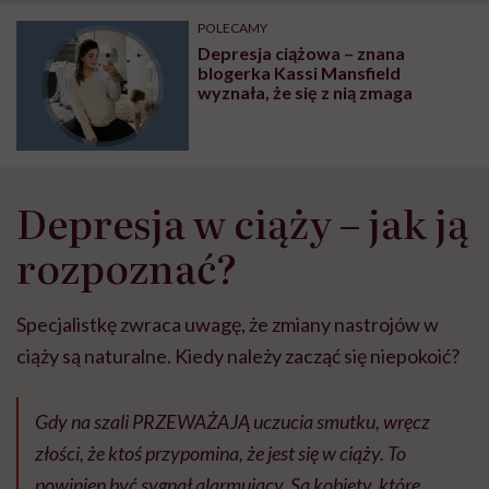
"Przeszkadzać w tym
kobiet w ciąży na rynku
wars
może chyba tylko
pracy
eksp
POLECAMY
głupota i brak
Depresja ciążowa – znana
wyobraźni"
blogerka Kassi Mansfield
wyznała, że się z nią zmaga
Depresja w ciąży – jak ją
rozpoznać?
Specjalistkę zwraca uwagę, że zmiany nastrojów w
ciąży są naturalne. Kiedy należy zacząć się niepokoić?
Gdy na szali PRZEWAŻAJĄ uczucia smutku, wręcz
złości, że ktoś przypomina, że jest się w ciąży. To
powinien być sygnał alarmujący. Są kobiety, które