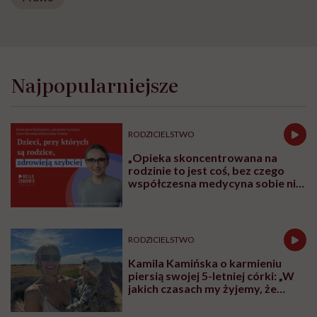
Najpopularniejsze
RODZICIELSTWO
„Opieka skoncentrowana na
rodzinie to jest coś, bez czego
współczesna medycyna sobie nie
poradzi”
RODZICIELSTWO
Kamila Kamińska o karmieniu
piersią swojej 5-letniej córki: „W
jakich czasach my żyjemy, że
naturalne sprawy musimy
normalizować?”