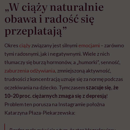
„W ciąży naturalnie
obawa i radość się
przeplatają”
Okres
ciąży
związany jest silnymi
emocjami
– zarówno
tymi radosnymi, jak i negatywnymi. Wiele z nich
tłumaczy się burzą hormonów, a „humorki”, senność,
zaburzenia odżywiania
, zmniejszoną aktywność,
trudności z koncentracją uznaje się za normę podczas
oczekiwania na dziecko. Tymczasem
szacuje się, że
10–20 proc. ciężarnych zmaga się z depresją
!
Problem ten porusza na Instagramie położna
Katarzyna Płaza-Piekarzewska: