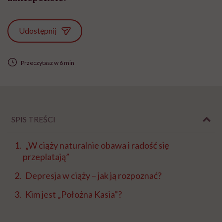
Udostępnij
Przeczytasz w 6 min
SPIS TREŚCI
„W ciąży naturalnie obawa i radość się
przeplatają”
Depresja w ciąży – jak ją rozpoznać?
Kim jest „Położna Kasia”?