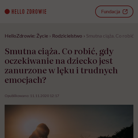
Go
to
Fundacja
content
HelloZdrowie: Życie
›
Rodzicielstwo
›
Smutna ciąża. Co robić, 
Smutna ciąża. Co robić, gdy
oczekiwanie na dziecko jest
zanurzone w lęku i trudnych
emocjach?
Opublikowano:
11.11.2020 12:17