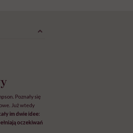
wy
pson. Poznały się
łowe. Już wtedy
ały im dwie idee:
pełniają oczekiwań