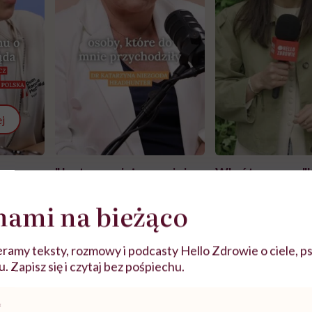
j
zy
"Jestem w ciąży, co mi się
Wkrótce nowa "
szpitalu
należy?". Headhunter o
Instrukcja". Tym 
szkadzać
zmianie pokoleniowej u
atakach paniki. Z
nami na bieżąco
tylko
kobiet w ciąży na rynku
warsztat pacjen
braźni"
pracy
ekspercki
ramy teksty, rozmowy i podcasty Hello Zdrowie o ciele, ps
 Zapisz się i czytaj bez pośpiechu.