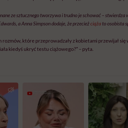
onane ze sztucznego tworzywa i trudno je schować – stwierdza
Edwards, a Anna Simpson dodaje, że przecież
ciąża
to osobista 
 rozmów, które przeprowadzały z kobietami przewijał się 
ciała kiedyś ukryć testu ciążowego?” – pyta.