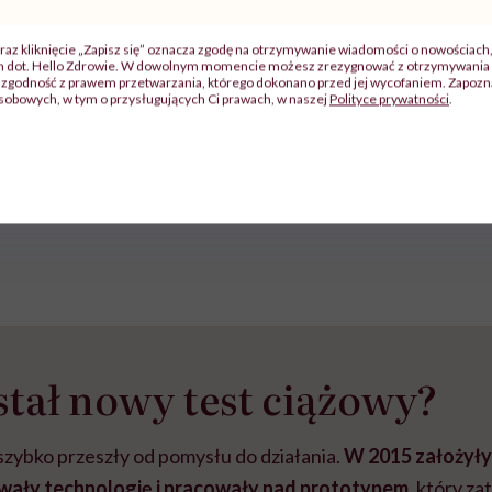
raz kliknięcie „Zapisz się” oznacza zgodę na otrzymywanie wiadomości o nowościach
ia tego materiału z zewnętrznego serwisu (Instagram, Facebook, 
ch dot. Hello Zdrowie. W dowolnym momencie możesz zrezygnować z otrzymywania 
zgodność z prawem przetwarzania, którego dokonano przed jej wycofaniem. Zapoznaj
wymagana jest zgoda na pliki cookie.
sobowych, w tym o przysługujących Ci prawach, w naszej
Polityce prywatności
.
Zmień ustawienia
tał nowy test ciążowy?
szybko przeszły od pomysłu do działania.
W 2015 założyły 
awały technologię i pracowały nad prototypem
, który za