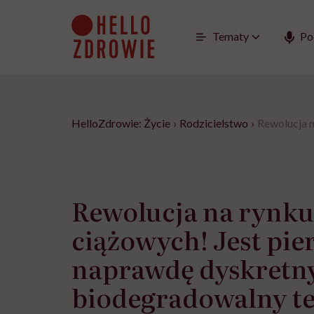
Go
to
content
Tematy
Po
HelloZdrowie: Życie
›
Rodzicielstwo
›
Rewolucja n
Rewolucja na rynku
ciążowych! Jest pie
naprawdę dyskretny 
biodegradowalny te