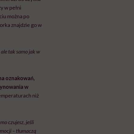
zy w pełni
yciu można po
orka znajdzie go w
, ale tak samo jak w
na oznakowań,
azynowania w
mperaturach niż
mo czujesz, jeśli
emocji – tłumaczą