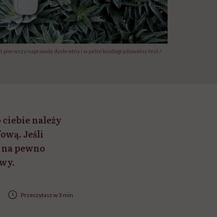
 pierwszy naprawdę dyskretny i w pełni biodegradowalny test /
 ciebie należy
fową. Jeśli
y, na pewno
owy.
Przeczytasz w 3 min