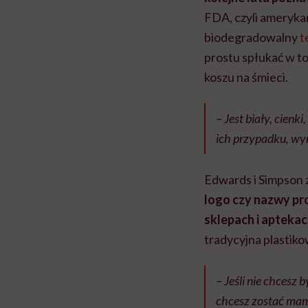
FDA, czyli amerykań
biodegradowalny
t
prostu spłukać w to
koszu na śmieci.
– Jest biały, cienk
ich przypadku, wy
Edwards i Simpson 
logo czy nazwy pro
sklepach i apteka
tradycyjna plastiko
– Jeśli nie chcesz b
chcesz zostać mam