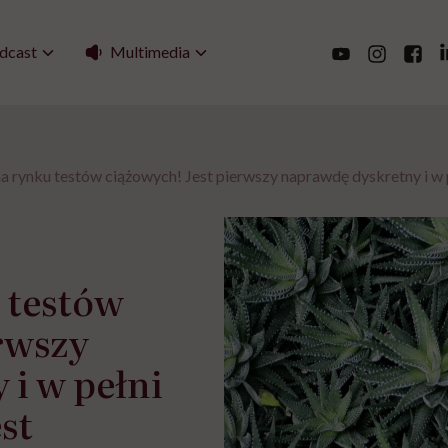
Multimedia
dcast
a rynku testów ciążowych! Jest pierwszy naprawdę dyskretny i w
 testów
rwszy
i w pełni
st