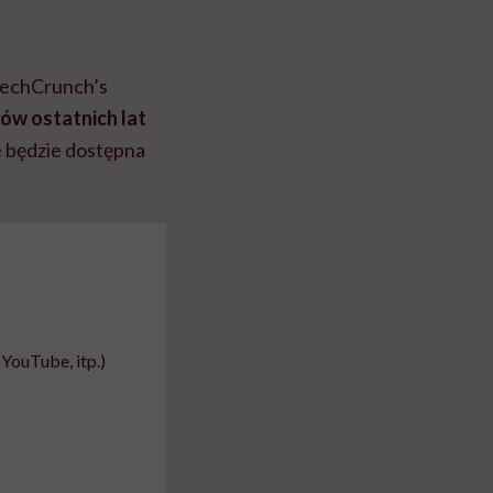
TechCrunch’s
ków ostatnich lat
ce będzie dostępna
YouTube, itp.)