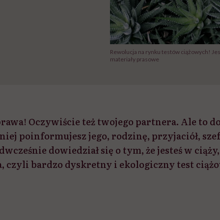
Rewolucja na rynku testów ciążowych! Jest
materiały prasowe
prawa! Oczywiście też twojego partnera. Ale to do
 niej poinformujesz jego, rodzinę, przyjaciół, sze
dwcześnie dowiedział się o tym, że jesteś w ciąż
a, czyli bardzo dyskretny i ekologiczny test ciąż