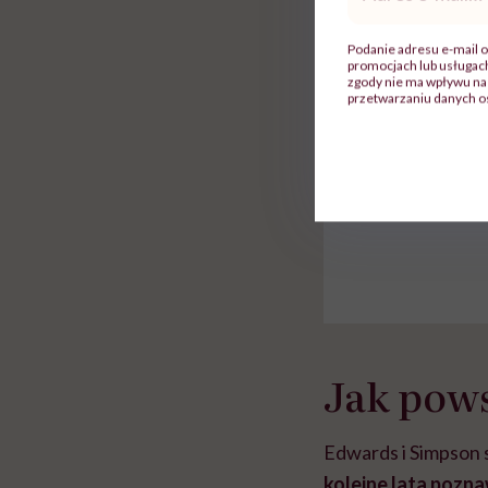
mail
*
Podanie adresu e-mail o
Do wyświetlen
promocjach lub usługa
zgody nie ma wpływu na 
przetwarzaniu danych o
Jak pows
Edwards i Simpson 
kolejne lata pozn