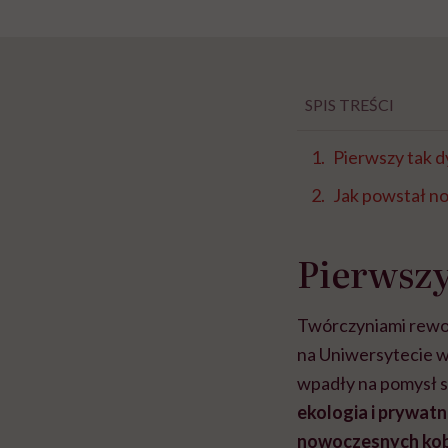
SPIS TREŚCI
Pierwszy tak d
Jak powstał n
Pierwszy
Twórczyniami rew
na
Uniwersytecie
w
wpadły na pomysł s
ekologia i prywatn
nowoczesnych kob