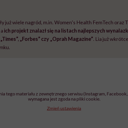
ły już wiele nagród, m.in. Women’s Health FemTech oraz 
 a
ich projekt znalazł się na listach najlepszych wynalaz
Times”, „Forbes” czy „Oprah Magazine”
. Lia już wkrót
ynku.
ia tego materiału z zewnętrznego serwisu (Instagram, Facebook, 
wymagana jest zgoda na pliki cookie.
Zmień ustawienia