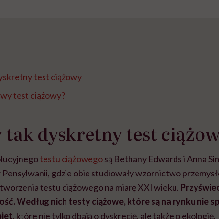
yskretny test ciążowy
owy test ciążowy?
 tak dyskretny test ciążo
olucyjnego
testu ciążowego
są Bethany Edwards i Anna Sim
 Pensylwanii, gdzie obie studiowały wzornictwo przemys
tworzenia testu ciążowego na miarę XXI wieku.
Przyświec
ość. Według nich testy ciążowe, które są na rynku nie s
iet
, które nie tylko dbają o dyskrecję, ale także o ekologię.