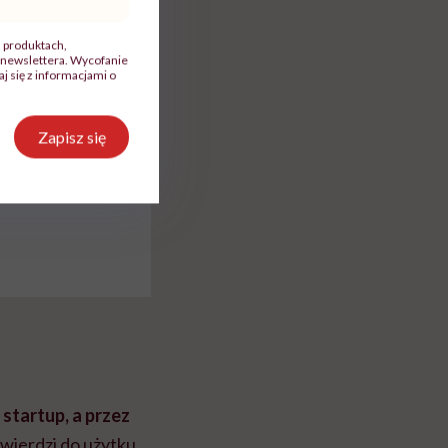
, produktach,
YouTube, itp.)
newslettera. Wycofanie
 się z informacjami o
Zapisz się
startup, a przez
twierdzi do użytku