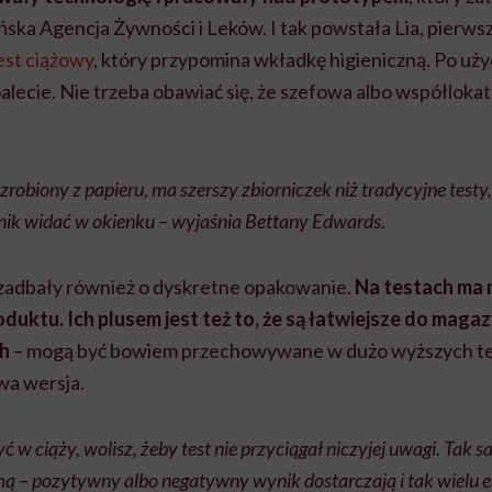
ska Agencja Żywności i Leków. I tak powstała Lia, pierws
est ciążowy
, który przypomina wkładkę higieniczną. Po uż
alecie. Nie trzeba obawiać się, że szefowa albo współlokat
i, zrobiony z papieru, ma szerszy zbiorniczek niż tradycyjne testy
nik widać w okienku – wyjaśnia Bettany Edwards.
zadbały również o dyskretne opakowanie.
Na testach ma 
duktu. Ich plusem jest też to, że są łatwiejsze do mag
ch
– mogą być bowiem przechowywane w dużo wyższych te
wa wersja.
yć w ciąży, wolisz, żeby test nie przyciągał niczyjej uwagi. Tak sa
ą – pozytywny albo negatywny wynik dostarczają i tak wielu 