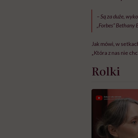
– Są za duże, wyk
„Forbes” Bethany 
Jak mówi, w setkach
„Która z nas nie ch
Rolki