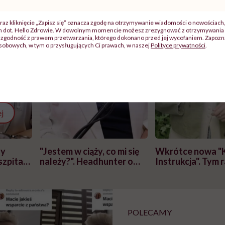
raz kliknięcie „Zapisz się” oznacza zgodę na otrzymywanie wiadomości o nowościach
ch dot. Hello Zdrowie. W dowolnym momencie możesz zrezygnować z otrzymywania 
zgodność z prawem przetwarzania, którego dokonano przed jej wycofaniem. Zapoznaj
sobowych, w tym o przysługujących Ci prawach, w naszej
Polityce prywatności
.
j
zy
"Jestem w ciąży, co mi się
Wkrótce nowa "
szpitalu
należy?". Headhunter o
Instrukcja". Tym 
szkadzać
zmianie pokoleniowej u
atakach paniki. Z
tylko
kobiet w ciąży na rynku
warsztat pacjen
braźni"
pracy
ekspercki
POLECAMY