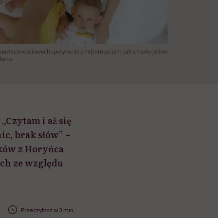
społecznościowych spotyka się z hejtem po tym, jak zmarło jedno
larke
 „Czytam i aż się
nic, brak słów” –
zków z Horyńca
ych ze względu
Przeczytasz w 3 min