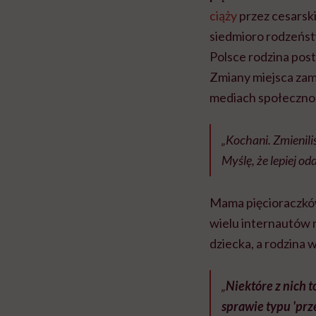
ciąży
przez cesarsk
siedmioro rodzeńst
Polsce rodzina post
Zmiany miejsca zami
mediach społeczno
„Kochani. Zmienil
Myślę, że lepiej od
Mama pięcioraczków
wielu internautów n
dziecka, a rodzina 
„
Niektóre z nich 
sprawie typu 'prz