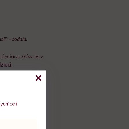
dii” – dodała.
a pięcioraczków, lecz
zieci
.
ychice i