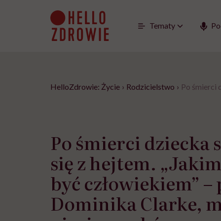
Go
to
content
Tematy
Po
HelloZdrowie: Życie
›
Rodzicielstwo
›
Po śmierci 
Po śmierci dziecka 
się z hejtem. „Jakim
być człowiekiem” – 
Dominika Clarke, 