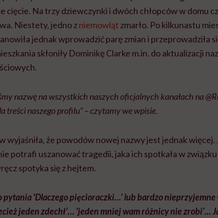
ie cięcie. Na trzy dziewczynki i dwóch chłopców w domu c
wa. Niestety, jedno z
niemowląt
zmarło. Po kilkunastu mie
anowiła jednak wprowadzić parę zmian i przeprowadziła się
eszkania skłoniły Dominikę Clarke m.in. do aktualizacji na
ściowych.
iśmy nazwę na wszystkich naszych oficjalnych kanałach na @R
da treści naszego profilu” – czytamy we wpisie.
 wyjaśniła, że powodów nowej nazwy jest jednak więcej. 
ie potrafi uszanować tragedii, jaka ich spotkała w związku
wręcz spotyka się z hejtem.
to pytania 'Dlaczego pięcioraczki…’ lub bardzo nieprzyjemne
ecież jeden zdechł’… 'jeden mniej wam różnicy nie zrobi’… J