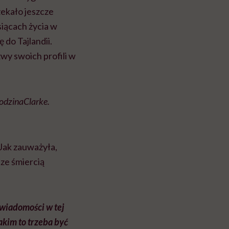
zekało jeszcze
siącach życia w
 do Tajlandii.
zwy swoich profili w
odzinaClarke.
Jak zauważyła,
 ze śmiercią
 wiadomości w tej
akim to trzeba być