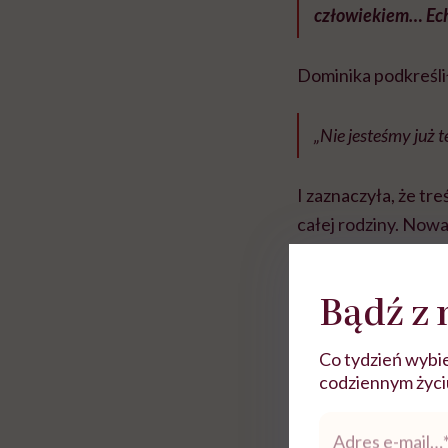
człowiekiem… Ec
Dominika podkreślił
„Nie jesteśmy już 
I zaznaczyła, że tre
całej rodziny. Now
Rolki
Bądź z 
Co tydzień wybie
codziennym życiu.
Adres
e-