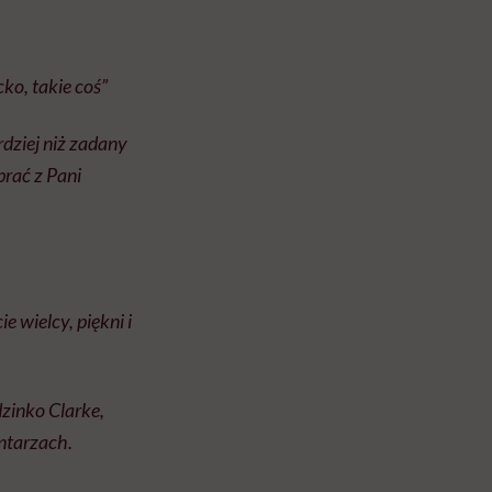
ko, takie coś”
rdziej niż zadany
brać z Pani
e wielcy, piękni i
zinko Clarke,
ntarzach.