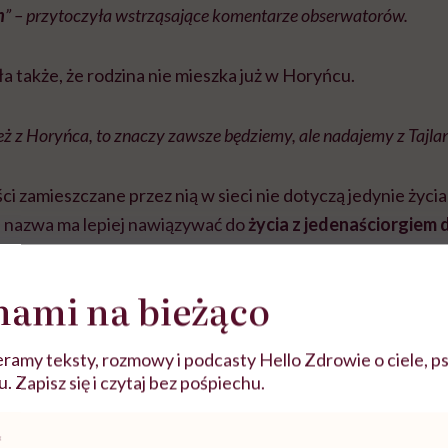
h
” – przytoczyła wstrząsające komentarze obserwatorów.
a także, że rodzina nie mieszka już w Horyńcu.
też z Horyńca, to znaczy zawsze będziemy, ale nadajemy z Tajlan
ści zamieszczane przez nią w sieci nie dotyczą jedynie życi
a nazwa ma lepiej nawiązywać do
życia z jedenaściorgiem d
nami na bieżąco
ramy teksty, rozmowy i podcasty Hello Zdrowie o ciele, ps
 Zapisz się i czytaj bez pośpiechu.