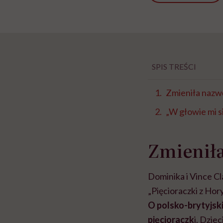
SPIS TREŚCI
Zmieniła nazwę 
„W głowie mi si
Zmieniła
Dominika i Vince C
„Pięcioraczki z Hor
O polsko-brytyjski
pięcioraczk
i. Dzie