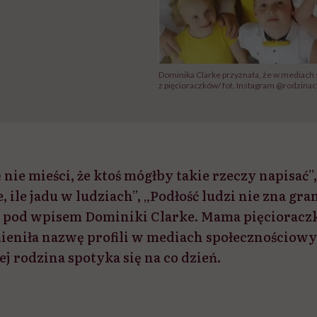
Dominika Clarke przyznała, że w mediach 
z pięcioraczków/ fot. Instagram @rodzinac
 nie mieści, że ktoś mógłby takie rzeczy napisać”,
, ile jadu w ludziach”, „Podłość ludzi nie zna gra
i pod wpisem Dominiki Clarke. Mama pięciorac
mieniła nazwę profili w mediach społecznościow
jej rodzina spotyka się na co dzień.