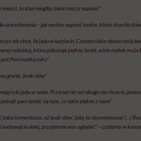
e mieści, że ktoś mógłby takie rzeczy napisać”
do unicestwienia – jak można napisać matce, która straciła dziec
erzyć nie chce, ile jadu w ludziach. Czasem takie słowa ranią ba
downą rodzinką, która pokazuje piękny świat, wiele matek może 
 jest Pani matką roku”
zna granic, brak słów”
ają tyle jadu w sobie. Przecież nic od nikogo nie chcecie, jesteści
 potrafi pani dzielić się tym, co takie piękne z nami”
 takie komentarze, aż brak słów, żeby to skomentować (…) Rod
 i nadawajcie dalej, przyjemnie was oglądać” – czytamy w kome