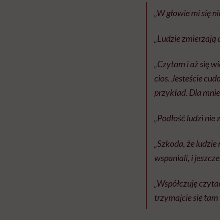
„W głowie mi się ni
„Ludzie zmierzają 
„Czytam i aż się wi
cios. Jesteście cu
przykład. Dla mnie
„Podłość ludzi nie 
„Szkoda, że ludzie m
wspaniali, i jeszcze
„Współczuję czytać
trzymajcie się tam