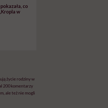
pokazała, co
„Kropla w
ują życie rodziny w
al 200 komentarzy
, ale też nie mogli