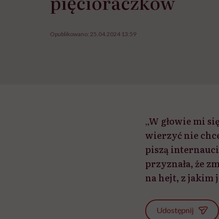
pięcioraczków
Opublikowano:
25.04.2024 13:59
„W głowie mi się
wierzyć nie chce
piszą internauc
przyznała, że z
na hejt, z jakim 
Udostępnij