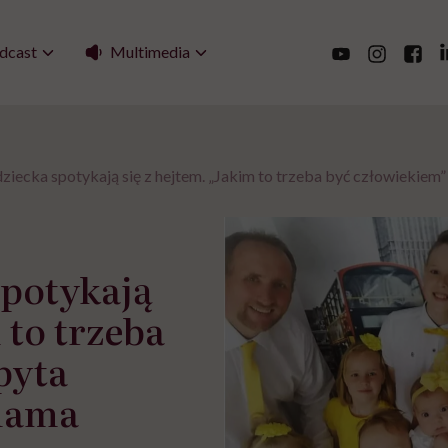
Multimedia
dcast
dziecka spotykają się z hejtem. „Jakim to trzeba być człowiekie
spotykają
 to trzeba
pyta
mama