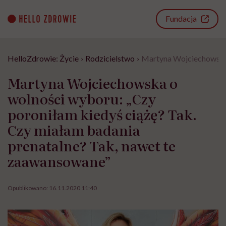
Go
to
Fundacja
content
HelloZdrowie: Życie
›
Rodzicielstwo
›
Martyna Wojciechowska 
Martyna Wojciechowska o
wolności wyboru: „Czy
poroniłam kiedyś ciążę? Tak.
Czy miałam badania
prenatalne? Tak, nawet te
zaawansowane”
Opublikowano:
16.11.2020 11:40