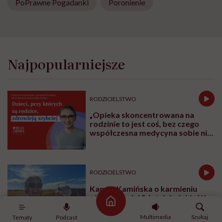
PoPrawne Pogadanki
Poronienie
Najpopularniejsze
RODZICIELSTWO
„Opieka skoncentrowana na
rodzinie to jest coś, bez czego
współczesna medycyna sobie nie
poradzi”
RODZICIELSTWO
Kamila Kamińska o karmieniu
piersią swojej 5-letniej córki: „W
Strona główna
jakich czasach my żyjemy, że
naturalne sprawy musimy
Multimedia
Szukaj
Tematy
Podcast