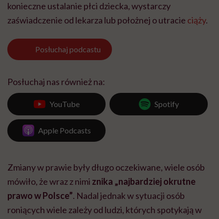
konieczne ustalanie płci dziecka, wystarczy
zaświadczenie od lekarza lub położnej o utracie
ciąży
.
Posłuchaj
podcastu
Posłuchaj nas również na:
YouTube
Spotify
Apple Podcasts
Zmiany w prawie były długo oczekiwane, wiele osób
mówiło, że wraz z nimi
znika „najbardziej okrutne
prawo w Polsce”
. Nadal jednak w sytuacji osób
roniących wiele zależy od ludzi, których spotykają w