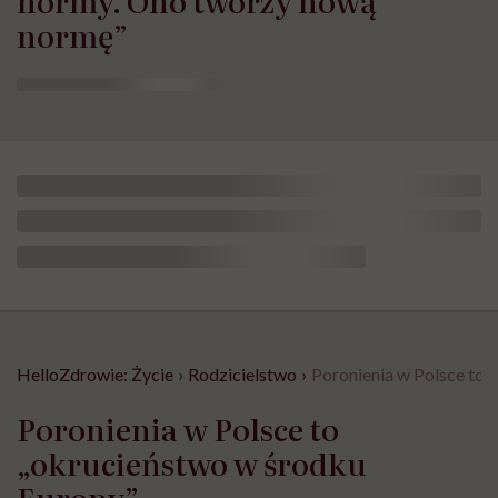
normy. Ono tworzy nową
normę”
HelloZdrowie: Życie
›
Rodzicielstwo
›
Poronienia w Polsce to 
Poronienia w Polsce to
„okrucieństwo w środku
Europy”