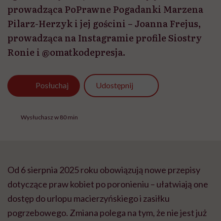
prowadząca PoPrawne Pogadanki Marzena
Pilarz-Herzyk i jej gościni – Joanna Frejus,
prowadząca na Instagramie profile Siostry
Ronie i @omatkodepresja.
Udostępnij
Posłuchaj
Wysłuchasz w 80 min
Od 6 sierpnia 2025 roku obowiązują nowe przepisy
dotyczące praw kobiet po poronieniu – ułatwiają one
dostęp do urlopu macierzyńskiego i zasiłku
pogrzebowego. Zmiana polega na tym, że nie jest już