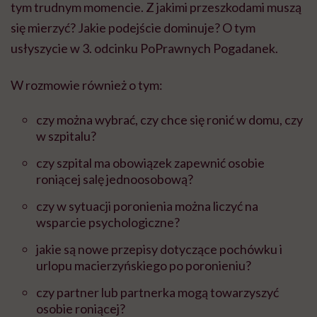
tym trudnym momencie. Z jakimi przeszkodami muszą
się mierzyć? Jakie podejście dominuje? O tym
usłyszycie w 3. odcinku PoPrawnych Pogadanek.
W rozmowie również o tym:
czy można wybrać, czy chce się ronić w domu, czy
w szpitalu?
czy szpital ma obowiązek zapewnić osobie
roniącej salę jednoosobową?
czy w sytuacji poronienia można liczyć na
wsparcie psychologiczne?
jakie są nowe przepisy dotyczące pochówku i
urlopu macierzyńskiego po poronieniu?
czy partner lub partnerka mogą towarzyszyć
osobie roniącej?