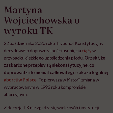
Martyna
Wojciechowska o
wyroku TK
22 października 2020 roku Trybunał Konstytucyjny
decydował o dopuszczalności usunięcia
ciąży
w
przypadku ciężkiego upośledzenia płodu.
Orzekł, że
zaskarżone przepisy są niekonstytucyjne, co
doprowadzi do niemal całkowitego zakazu legalnej
aborcji w Polsce
.
To pierwsza w historii zmiana w
wypracowanym w 1993 roku kompromisie
aborcyjnym.
Z decyzją TK nie zgadza się wiele osób i instytucji.