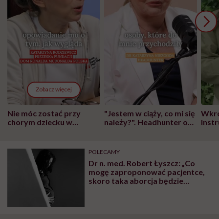
Zobacz więcej
Nie móc zostać przy
"Jestem w ciąży, co mi się
Wkró
chorym dziecku w
należy?". Headhunter o
Inst
szpitalu to tortura.
zmianie pokoleniowej u
atak
"Przeszkadzać w tym
kobiet w ciąży na rynku
wars
może chyba tylko
pracy
eksp
POLECAMY
głupota i brak
Dr n. med. Robert Łyszcz: „Co
wyobraźni"
mogę zaproponować pacjentce,
skoro taka aborcja będzie
nielegalna? W zasadzie nic.
Będziemy się uśmiechać do siebie
przez 6 kolejnych miesięcy”