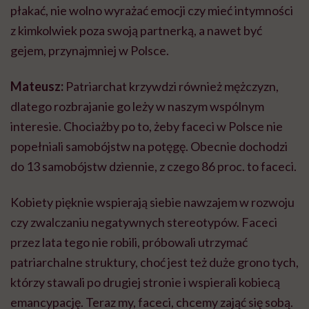
płakać, nie wolno wyrażać emocji czy mieć intymności
z kimkolwiek poza swoją partnerką, a nawet być
gejem, przynajmniej w Polsce.
Mateusz:
Patriarchat krzywdzi również mężczyzn,
dlatego rozbrajanie go leży w naszym wspólnym
interesie. Chociażby po to, żeby faceci w Polsce nie
popełniali samobójstw na potęgę. Obecnie dochodzi
do 13 samobójstw dziennie, z czego 86 proc. to faceci.
Kobiety pięknie wspierają siebie nawzajem w rozwoju
czy zwalczaniu negatywnych stereotypów. Faceci
przez lata tego nie robili, próbowali utrzymać
patriarchalne struktury, choć jest też duże grono tych,
którzy stawali po drugiej stronie i wspierali kobiecą
emancypację. Teraz my, faceci, chcemy zająć się sobą.