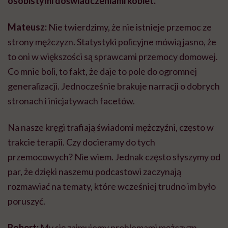
osobistymi doświadczeniami kobiet.
Mateusz:
Nie twierdzimy, że nie istnieje przemoc ze
strony mężczyzn. Statystyki policyjne mówią jasno, że
to oni w większości są sprawcami przemocy domowej.
Co mnie boli, to fakt, że daje to pole do ogromnej
generalizacji. Jednocześnie brakuje narracji o dobrych
stronach i inicjatywach facetów.
Na nasze kręgi trafiają świadomi mężczyźni, często w
trakcie terapii. Czy docieramy do tych
przemocowych? Nie wiem. Jednak często słyszymy od
par, że dzięki naszemu podcastowi zaczynają
rozmawiać na tematy, które wcześniej trudno im było
poruszyć.
Robert:
My się zajmujemy problemami mężczyzn.