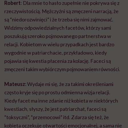
Robert
: Dla mnie to hasło zupełnie nie pokrywa się z
rzeczywistością. Mężczyźni są zmęczeni narracją, że
są “niedorozwinięci” i że trzeba się nimi zajmować.
Widzimy odpowiedzialnych facetów, którzy sami
poszukują szeroko pojmowanego partnerstwa w
relacji. Kobietom w wielu przypadkach jest bardzo
wygodnie w patriarchacie, przykładowo, kiedy
pojawia się kwestia płacenia za kolację. Faceci są
zmęczeni takim wybiórczym pojmowaniem równości.
Mateusz:
Wydaje mi się, że za takimi określeniami
często kryje się po prostu odmienna wizja relacji.
Kiedy facet ma inne zdanie niż kobieta w niektórych
kwestiach, słyszy, że jest patriarchat, faceci są
“toksyczni”, “przemocowi” itd. Zdarza się też, że
kobieta oczekuje otwartości emocjonalnej, a sama nie