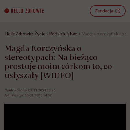
Go
to
Fundacja
content
HelloZdrowie: Życie
›
Rodzicielstwo
›
Magda Korczyńska o ste
Magda Korczyńska o
stereotypach: Na bieżąco
prostuje moim córkom to, co
usłyszały [WIDEO]
Opublikowano:
07.11.2021 23:45
Aktualizacja:
18.03.2022 14:12