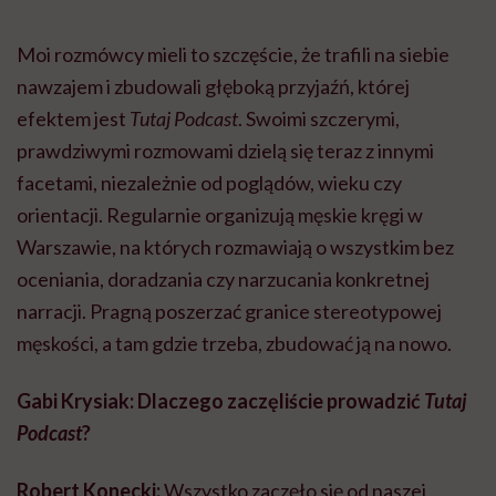
Moi rozmówcy mieli to szczęście, że trafili na siebie
nawzajem i zbudowali głęboką przyjaźń, której
efektem jest
Tutaj Podcast
. Swoimi szczerymi,
prawdziwymi rozmowami dzielą się teraz z innymi
facetami, niezależnie od poglądów, wieku czy
orientacji. Regularnie organizują męskie kręgi w
Warszawie, na których rozmawiają o wszystkim bez
oceniania, doradzania czy narzucania konkretnej
narracji. Pragną poszerzać granice stereotypowej
męskości, a tam gdzie trzeba, zbudować ją na nowo.
Gabi Krysiak: Dlaczego zaczęliście prowadzić
Tutaj
Podcast
?
Robert Konecki:
Wszystko zaczęło się od naszej