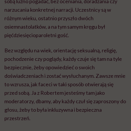
sobą luźno pogadać, bez oceniania, doradzania czy
narzucania konkretnej narracji. Uczestnicy są w
różnym wieku, ostatnio przyszło dwóch
osiemnastolatków, a na tym samym kręgu był
pięćdziesięcioparoletni gość.
Bez względu na wiek, orientację seksualną, religię,
pochodzenie czy poglądy, każdy czuje się tam na tyle
bezpiecznie, żeby opowiedzieć o swoich
doświadczeniach i zostać wysłuchanym. Zawsze mnie
to wzrusza, jak faceci w taki sposób otwierają się
przed sobą. Ja z Robertem jesteśmy tam jako
moderatorzy, dbamy, aby każdy czuł się zaproszony do
głosu, żeby to była inkluzywna i bezpieczna
przestrzeń.