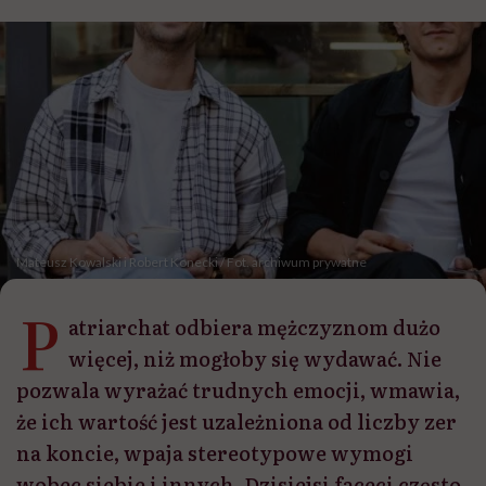
Mateusz Kowalski i Robert Konecki / Fot. archiwum prywatne
P
atriarchat odbiera mężczyznom dużo
więcej, niż mogłoby się wydawać. Nie
pozwala wyrażać trudnych emocji, wmawia,
że ich wartość jest uzależniona od liczby zer
na koncie, wpaja stereotypowe wymogi
wobec siebie i innych. Dzisiejsi faceci często