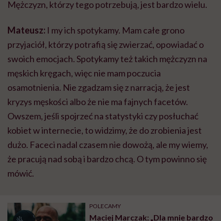
Mężczyzn, którzy tego potrzebują, jest bardzo wielu.
Mateusz:
I my ich spotykamy. Mam całe grono
przyjaciół, którzy potrafią się zwierzać, opowiadać o
swoich emocjach. Spotykamy też takich mężczyzn na
męskich kręgach, więc nie mam poczucia
osamotnienia. Nie zgadzam się z narracją, że jest
kryzys męskości albo że nie ma fajnych facetów.
Owszem, jeśli spojrzeć na statystyki czy posłuchać
kobiet w internecie, to widzimy, że do zrobienia jest
dużo. Faceci nadal czasem nie dowożą, ale my wiemy,
że pracują nad sobą i bardzo chcą. O tym powinno się
mówić.
POLECAMY
Maciej Marczak: „Dla mnie bardzo