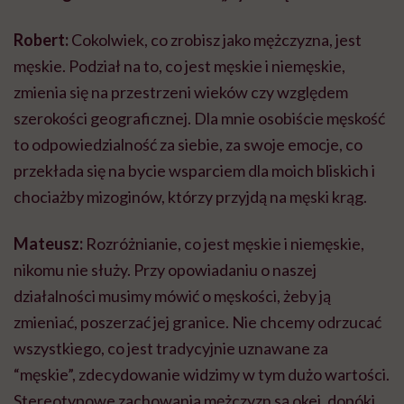
Robert:
Cokolwiek, co zrobisz jako mężczyzna, jest
męskie. Podział na to, co jest męskie i niemęskie,
zmienia się na przestrzeni wieków czy względem
szerokości geograficznej. Dla mnie osobiście męskość
to odpowiedzialność za siebie, za swoje emocje, co
przekłada się na bycie wsparciem dla moich bliskich i
chociażby mizoginów, którzy przyjdą na męski krąg.
Mateusz:
Rozróżnianie, co jest męskie i niemęskie,
nikomu nie służy. Przy opowiadaniu o naszej
działalności musimy mówić o męskości, żeby ją
zmieniać, poszerzać jej granice. Nie chcemy odrzucać
wszystkiego, co jest tradycyjnie uznawane za
“męskie”, zdecydowanie widzimy w tym dużo wartości.
Stereotypowe zachowania mężczyzn są okej, dopóki