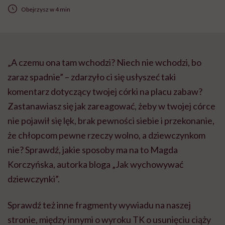
Obejrzysz w 4 min
„A czemu ona tam wchodzi? Niech nie wchodzi, bo
zaraz spadnie” – zdarzyło ci się usłyszeć taki
komentarz dotyczący twojej córki na placu zabaw?
Zastanawiasz się jak zareagować, żeby w twojej córce
nie pojawił się lęk, brak pewności siebie i przekonanie,
że chłopcom pewne rzeczy wolno, a dziewczynkom
nie? Sprawdź, jakie sposoby ma na to Magda
Korczyńska, autorka bloga „Jak wychowywać
dziewczynki”.
Sprawdź też inne fragmenty wywiadu na naszej
stronie, między innymi o wyroku TK o usunięciu ciąży