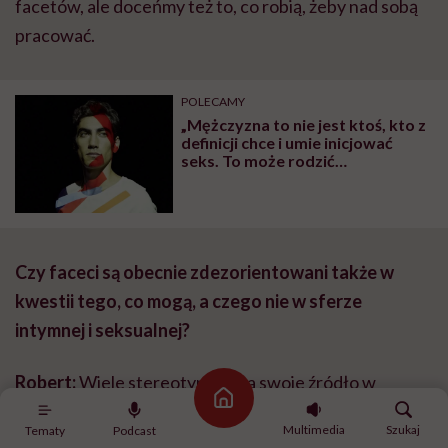
facetów, ale doceńmy też to, co robią, żeby nad sobą
pracować.
POLECAMY
„Mężczyzna to nie jest ktoś, kto z
definicji chce i umie inicjować
seks. To może rodzić
nieporozumienia w związku” –
psycholożka o stereotypach
związanych z męskością
Czy faceci są obecnie zdezorientowani także w
kwestii tego, co mogą, a czego nie w sferze
intymnej i seksualnej?
Robert:
Wiele stereotypów ma swoje źródło w
Strona główna
pornografii, która jest mocno zmaskulinizowana.
Multimedia
Szukaj
Tematy
Podcast
Kobiety pokazuje zazwyczaj w roli przedmiotu, a