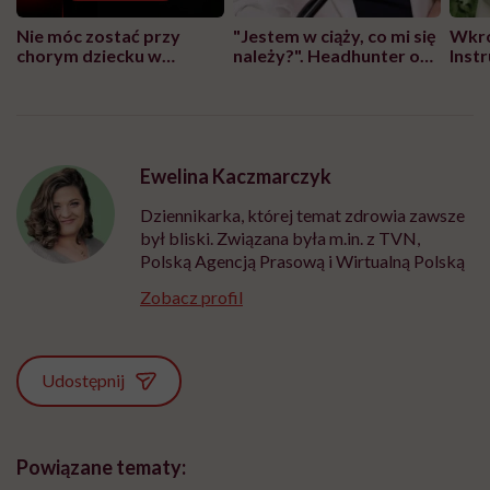
Nie móc zostać przy
"Jestem w ciąży, co mi się
Wkró
chorym dziecku w
należy?". Headhunter o
Inst
szpitalu to tortura.
zmianie pokoleniowej u
atak
"Przeszkadzać w tym
kobiet w ciąży na rynku
wars
może chyba tylko
pracy
eksp
głupota i brak
wyobraźni"
Ewelina Kaczmarczyk
Dziennikarka, której temat zdrowia zawsze
był bliski. Związana była m.in. z TVN,
Polską Agencją Prasową i Wirtualną Polską
Zobacz profil
Udostępnij
Powiązane tematy: