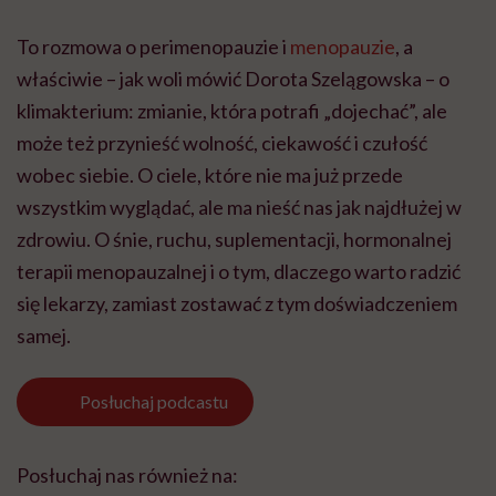
To rozmowa o perimenopauzie i
menopauzie
, a
właściwie – jak woli mówić Dorota Szelągowska – o
klimakterium: zmianie, która potrafi „dojechać”, ale
może też przynieść wolność, ciekawość i czułość
wobec siebie. O ciele, które nie ma już przede
wszystkim wyglądać, ale ma nieść nas jak najdłużej w
zdrowiu. O śnie, ruchu, suplementacji, hormonalnej
terapii menopauzalnej i o tym, dlaczego warto radzić
się lekarzy, zamiast zostawać z tym doświadczeniem
samej.
Posłuchaj
podcastu
Posłuchaj nas również na: