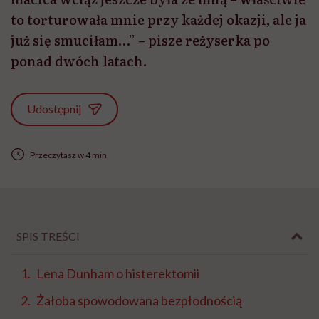
to torturowała mnie przy każdej okazji, ale ja
już się smuciłam…” – pisze reżyserka po
ponad dwóch latach.
Udostępnij
Przeczytasz w 4 min
SPIS TREŚCI
Lena Dunham o histerektomii
Żałoba spowodowana bezpłodnością