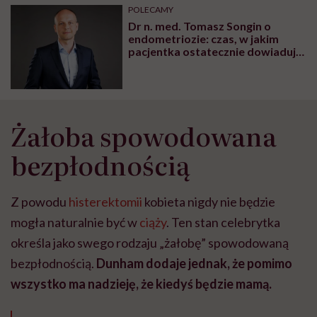
może chyba tylko
pracy
eksp
POLECAMY
głupota i brak
Dr n. med. Tomasz Songin o
wyobraźni"
endometriozie: czas, w jakim
pacjentka ostatecznie dowiaduje
się o swojej chorobie, to średnio 7
lat
Żałoba spowodowana
bezpłodnością
Z powodu
histerektomii
kobieta nigdy nie będzie
mogła naturalnie być w
ciąży
. Ten stan celebrytka
określa jako swego rodzaju „żałobę” spowodowaną
bezpłodnością.
Dunham dodaje jednak, że pomimo
wszystko ma nadzieję, że kiedyś będzie mamą.