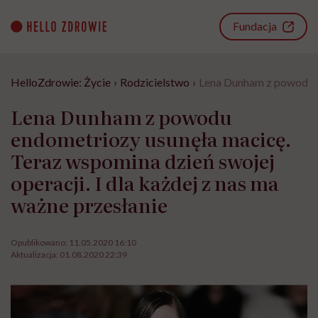
Go
to
Fundacja
content
HelloZdrowie: Życie
›
Rodzicielstwo
›
Lena Dunham z powodu en
Lena Dunham z powodu
endometriozy usunęła macicę.
Teraz wspomina dzień swojej
operacji. I dla każdej z nas ma
ważne przesłanie
Opublikowano:
11.05.2020 16:10
Aktualizacja:
01.08.2020 22:39