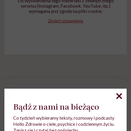
Do wyświetlenia tego materiału z zewnętrznego
serwisu (Instagram, Facebook, YouTube, itp.)
wymagana jest zgoda na pliki cookie.
Zmień ustawienia
Magdalena Bury-Motyl
Bądź z nami na bieżąco
Z wykształcenia - dziennikarka, pedagożka
i ekspertka ds. żywienia
Co tydzień wybieramy teksty, rozmowy i podcasty
Zobacz profil
Hello Zdrowie o ciele, psychice i codziennym życiu.
Zapisz się i czytaj bez pośpiechu.