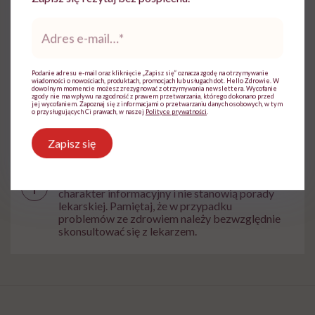
Adres
Udostępnij
e-
mail
*
Podanie adresu e-mail oraz kliknięcie „Zapisz się” oznacza zgodę na otrzymywanie
Powiązane tematy:
wiadomości o nowościach, produktach, promocjach lub usługach dot. Hello Zdrowie. W
dowolnym momencie możesz zrezygnować z otrzymywania newslettera. Wycofanie
zgody nie ma wpływu na zgodność z prawem przetwarzania, którego dokonano przed
jej wycofaniem. Zapoznaj się z informacjami o przetwarzaniu danych osobowych, w tym
Macica
problemy z płodnością
o przysługujących Ci prawach, w naszej
Polityce prywatności
.
Zapisz się
Treści zawarte w serwisie mają wyłącznie
i
charakter informacyjny i nie stanowią porady
lekarskiej. Pamiętaj, że w przypadku
problemów ze zdrowiem należy bezwzględnie
skonsultować się z lekarzem.