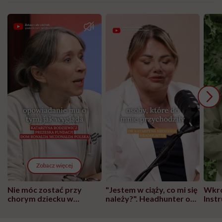
Zobacz więcej
Nie móc zostać przy
"Jestem w ciąży, co mi się
Wkró
chorym dziecku w
należy?". Headhunter o
Inst
szpitalu to tortura.
zmianie pokoleniowej u
atak
"Przeszkadzać w tym
kobiet w ciąży na rynku
wars