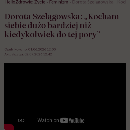
HelloZdrowie: Życie
›
Feminizm
›
Dorota Szelągowska: „Kocham 
Dorota Szelągowska: „Kocham
siebie dużo bardziej niż
kiedykolwiek do tej pory”
Opublikowano:
01.06.2026 12:00
Aktualizacja:
02.07.2026 12:42