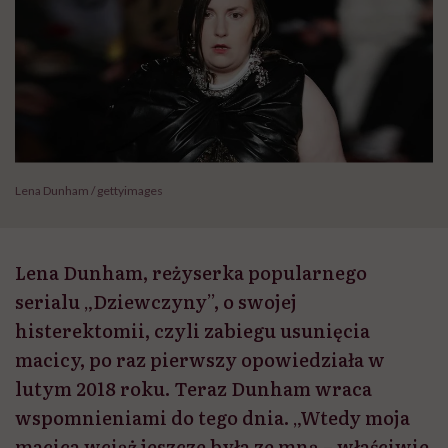
Lena Dunham / gettyimages
Lena Dunham, reżyserka popularnego
serialu „Dziewczyny”, o swojej
histerektomii, czyli zabiegu usunięcia
macicy, po raz pierwszy opowiedziała w
lutym 2018 roku. Teraz Dunham wraca
wspomnieniami do tego dnia. „Wtedy moja
macica wciąż jeszcze była ze mną – właściwie