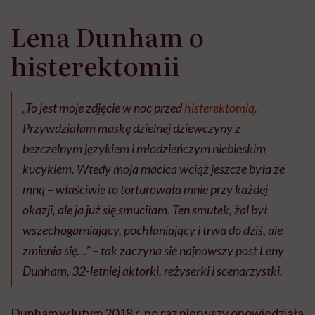
Lena Dunham o
histerektomii
„To jest moje zdjęcie w noc przed
histerektomią
.
Przywdziałam maskę dzielnej dziewczyny z
bezczelnym językiem i młodzieńczym niebieskim
kucykiem. Wtedy moja macica wciąż jeszcze była ze
mną – właściwie to torturowała mnie przy każdej
okazji, ale ja już się smuciłam. Ten smutek, żal był
wszechogarniający, pochłaniający i trwa do dziś, ale
zmienia się…” – tak zaczyna się najnowszy post Leny
Dunham, 32-letniej aktorki, reżyserki i scenarzystki.
Dunham w lutym 2018 r. po raz pierwszy opowiedziała