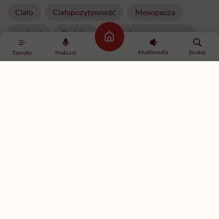
Ciało
Ciałopozytywność
Menopauza
podcast
Rodzice
Sposoby na menopauzę
Strona główna
Multimedia
Szukaj
Tematy
Podcast
Treści zawarte w serwisie mają wyłącznie
i
charakter informacyjny i nie stanowią porady
lekarskiej. Pamiętaj, że w przypadku
problemów ze zdrowiem należy bezwzględnie
skonsultować się z lekarzem.
Najpopularniejsze
RODZICIELSTWO