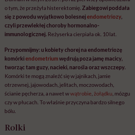
o tym, że przeżyła histerektomię.
Zabiegowi poddała
się z powodu wyjątkowo bolesnej
endometriozy
,
czyli przewlekłej choroby hormonalno-
immunologicznej.
Reżyserka cierpiała ok. 10 lat.
Przypomnijmy: u kobiety chorej na endometriozę
komórki
endometrium
wędrują poza jamę macicy,
tworząc tam guzy, nacieki, narośla oraz wszczepy.
Komórki te mogą znaleźć się w jajnikach, jamie
otrzewnej, jajowodach, jelitach, moczowodach,
ścianie pęcherza, a nawet w
wątrobie
,
żołądku
, mózgu
czy w płucach. To właśnie przyczyna bardzo silnego
bólu.
Rolki