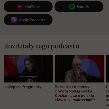
YouTube
Spotify
Apple Podcasts
Rozdziały tego podcastu
Najlepsze fragmenty.
Początek rozmowy.
C
Dorota Szelągowska:
c
Kocham stare polskie
m
słowo "klimakterium'".
o
z