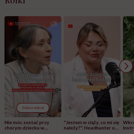
Zobacz więcej
Nie móc zostać przy
"Jestem w ciąży, co mi się
Wkró
chorym dziecku w
należy?". Headhunter o
Inst
szpitalu to tortura.
zmianie pokoleniowej u
atak