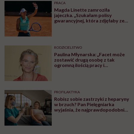
PRACA
Magda Linette zamroziła
jajeczka. „Szukałam polisy
gwarancyjnej, która zdjęłaby ze
mnie presję tykającego czasu”
RODZICIELSTWO
Paulina Młynarska: „Facet może
zostawić drugą osobę z tak
ogromną ilością pracy i
obowiązków i uchodzi mu to
kompletnie na sucho. Nikt nie
uważa, że to świństwo”
PROFILAKTYKA
Robisz sobie zastrzyki z heparyny
w brzuch? Pan Pielęgniarka
wyjaśnia, że najprawdopodobniej
robisz to źle