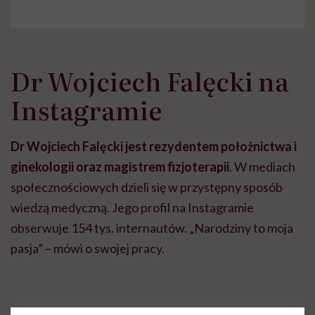
Dr Wojciech Falęcki na
Instagramie
Dr Wojciech Falęcki jest rezydentem położnictwa i
ginekologii oraz magistrem fizjoterapii
. W mediach
społecznościowych dzieli się w przystępny sposób
wiedzą medyczną. Jego profil na Instagramie
obserwuje 154 tys. internautów. „Narodziny to moja
pasja” – mówi o swojej pracy.