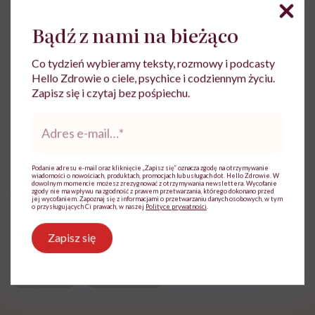
Bądź z nami na bieżąco
Anna Jastrzębska
Redaktorka, dziennikarka,
Co tydzień wybieramy teksty, rozmowy i podcasty
kulturoznawczyni. Pracowała m.in. dla
Hello Zdrowie o ciele, psychice i codziennym życiu.
Wirtualnej Polski, NaTemat.pl. Tvn24.pl,
Zapisz się i czytaj bez pośpiechu.
"Przekroju" i "Art & Business" (jako
redaktor naczelna)
Adres
e-
Zobacz profil
mail
*
Podanie adresu e-mail oraz kliknięcie „Zapisz się” oznacza zgodę na otrzymywanie
wiadomości o nowościach, produktach, promocjach lub usługach dot. Hello Zdrowie. W
dowolnym momencie możesz zrezygnować z otrzymywania newslettera. Wycofanie
Udostępnij
zgody nie ma wpływu na zgodność z prawem przetwarzania, którego dokonano przed
jej wycofaniem. Zapoznaj się z informacjami o przetwarzaniu danych osobowych, w tym
o przysługujących Ci prawach, w naszej
Polityce prywatności
.
Zapisz się
Powiązane tematy:
Epidemia
koronawirus