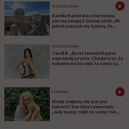
RODZICIELSTWO
Kamila Kamińska o karmieniu
piersią swojej 5-letniej córki: „W
jakich czasach my żyjemy, że
naturalne sprawy musimy
normalizować?”
RODZICIELSTWO
Cardi B: „Bycie feministką jest
naprawdę proste. Chodzi o to, że
kobieta może robić to samo co
mężczyzna. Wszystko, co potrafi
mężczyzna, potrafię i ja”
FEMINIZM
Kiedy stajemy się starymi
babami? Karolina Lewestam:
„Gdy mamy zejść ze sceny i nie
psuć widoku”