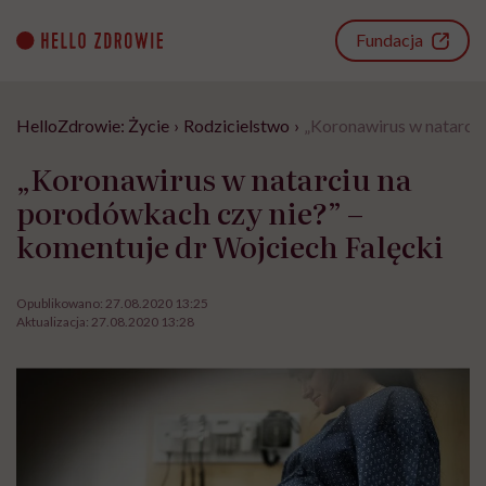
Go
to
Fundacja
content
HelloZdrowie: Życie
›
Rodzicielstwo
›
„Koronawirus w natarciu
„Koronawirus w natarciu na
porodówkach czy nie?” –
komentuje dr Wojciech Falęcki
Opublikowano:
27.08.2020 13:25
Aktualizacja:
27.08.2020 13:28