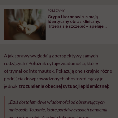
"Przeszkadzać w tym
kobiet w ciąży na rynku
wars
może chyba tylko
pracy
eksp
POLECAMY
głupota i brak
Grypa i koronawirus mają
wyobraźni"
identyczny obraz kliniczny.
Trzeba się szczepić – apeluje
prof. Adam Antczak
A jak sprawy wyglądają z perspektywy samych
rodzących? Położnik cytuje wiadomości, które
otrzymał od internautek. Pokazują one skrajnie różne
podejścia do wprowadzonych obostrzeń, łączy je
jednak
zrozumienie obecnej sytuacji epidemicznej:
„Dziś dostałem dwie wiadomości od obserwujących
mnie osób. To panie, które poród w czasach pandemii
mają już za sobą. 'Nie było tabunów ludzi w