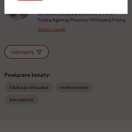
Dziennikarka, której temat zdrowia zawsze
był bliski. Związana była m.in. z TVN,
Polską Agencją Prasową i Wirtualną Polską
Zobacz profil
Udostępnij
Powiązane tematy:
Edukacja seksualna
molestowanie
Seksualność