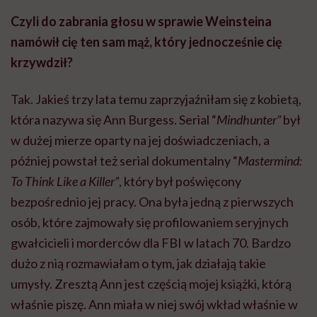
Czyli do zabrania głosu w sprawie Weinsteina
namówił cię ten sam mąż, który jednocześnie cię
krzywdził?
Tak. Jakieś trzy lata temu zaprzyjaźniłam się z kobietą,
która nazywa się Ann Burgess. Serial “
Mindhunter”
był
w dużej mierze oparty na jej doświadczeniach, a
później powstał też serial dokumentalny “
Mastermind:
To Think Like a Killer”
, który był poświęcony
bezpośrednio jej pracy. Ona była jedną z pierwszych
osób, które zajmowały się profilowaniem seryjnych
gwałcicieli i morderców dla FBI w latach 70. Bardzo
dużo z nią rozmawiałam o tym, jak działają takie
umysły. Zresztą Ann jest częścią mojej książki, którą
właśnie piszę. Ann miała w niej swój wkład właśnie w