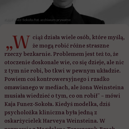
Kaja Funez-Sokoła /fot. archiwum prywatne
„W
ciąż działa wiele osób, które myślą,
że mogą robić różne straszne
rzeczy bezkarnie. Problemem jest też to, że
otoczenie doskonale wie, co się dzieje, ale nic
z tym nie robi, bo tkwi w pewnym układzie.
Powiem coś kontrowersyjnego i rzadko
omawianego w mediach, ale żona Weinsteina
musiała wiedzieć o tym, co on robił” – mówi
Kaja Funez-Sokoła. Kiedyś modelka, dziś
psycholożka kliniczna była jedną z
oskarżycielek Harveya Weinsteina. W
rozmowie z Magdaleną Tereszczuk-Brach