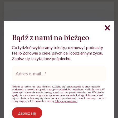
Do wyświetlenia tego materiału z zewnętrznego
Bądź z nami na bieżąco
serwisu (Instagram, Facebook, YouTube, itp.)
wymagana jest zgoda na pliki cookie.
Co tydzień wybieramy teksty, rozmowy i podcasty
Zmień ustawienia
Hello Zdrowie o ciele, psychice i codziennym życiu.
Zapisz się i czytaj bez pośpiechu.
Adres
e-
mail
*
Podanie adresu e-mail oraz kliknięcie „Zapisz się” oznacza zgodę na otrzymywanie
wiadomości o nowościach, produktach, promocjach lub usługach dot. Hello Zdrowie. W
dowolnym momencie możesz zrezygnować z otrzymywania newslettera. Wycofanie
zgody nie ma wpływu na zgodność z prawem przetwarzania, którego dokonano przed
jej wycofaniem. Zapoznaj się z informacjami o przetwarzaniu danych osobowych, w tym
o przysługujących Ci prawach, w naszej
Polityce prywatności
.
Zapisz się
Ewelina Kaczmarczyk