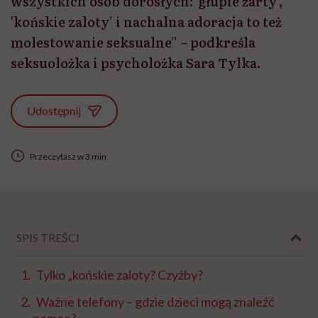
wszystkich osób dorosłych: 'głupie żarty’,
'końskie zaloty’ i nachalna adoracja to też
molestowanie seksualne” – podkreśla
seksuolożka i psycholożka Sara Tylka.
Udostępnij
Przeczytasz w 3 min
SPIS TREŚCI
Tylko „końskie zaloty? Czyżby?
Ważne telefony – gdzie dzieci mogą znaleźć