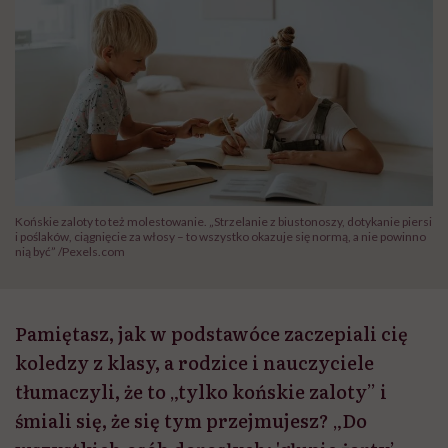
Końskie zaloty to też molestowanie. „Strzelanie z biustonoszy, dotykanie piersi
i poślaków, ciągnięcie za włosy – to wszystko okazuje się normą, a nie powinno
nią być” /Pexels.com
Pamiętasz, jak w podstawóce zaczepiali cię
koledzy z klasy, a rodzice i nauczyciele
tłumaczyli, że to „tylko końskie zaloty” i
śmiali się, że się tym przejmujesz? „Do