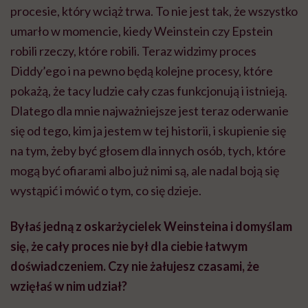
procesie, który wciąż trwa. To nie jest tak, że wszystko
umarło w momencie, kiedy Weinstein czy Epstein
robili rzeczy, które robili. Teraz widzimy proces
Diddy’ego i na pewno będą kolejne procesy, które
pokażą, że tacy ludzie cały czas funkcjonują i istnieją.
Dlatego dla mnie najważniejsze jest teraz oderwanie
się od tego, kim ja jestem w tej historii, i skupienie się
na tym, żeby być głosem dla innych osób, tych, które
mogą być ofiarami albo już nimi są, ale nadal boją się
wystąpić i mówić o tym, co się dzieje.
Byłaś jedną z oskarżycielek Weinsteina i domyślam
się, że cały proces nie był dla ciebie łatwym
doświadczeniem. Czy nie żałujesz czasami, że
wzięłaś w nim udział?