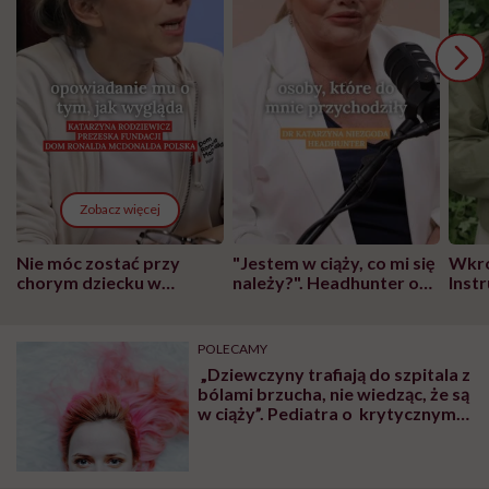
Zobacz więcej
Nie móc zostać przy
"Jestem w ciąży, co mi się
Wkró
chorym dziecku w
należy?". Headhunter o
Inst
szpitalu to tortura.
zmianie pokoleniowej u
atak
"Przeszkadzać w tym
kobiet w ciąży na rynku
wars
może chyba tylko
pracy
eksp
POLECAMY
głupota i brak
„Dziewczyny trafiają do szpitala z
wyobraźni"
bólami brzucha, nie wiedząc, że są
w ciąży”. Pediatra o krytycznym
stanie edukacji seksualnej w
Polsce