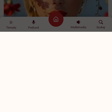
Strona główna
Multimedia
Szukaj
Tematy
Podcast
Kaja Funez-Sokoła /fot. archiwum prywatne
W jednym z wywiadów powiedziałaś, że procesy
dotyczące przestępstw sprzed lat są wyjątkowo
trudne, zwłaszcza w kontekście zmieniającej się
kultury i standardów dowodowych. Co dokładnie