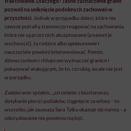
traktowanie. Dlaczego? Jasne zaznaczenie granic
pozwoli na uniknięcie podobnych zachowań w
przyszłości.
Jednak w przypadku dzieci, które nie
zawsze potrafią stanowczo reagować na zachowania,
które nie są przez nich akceptowane (a nawet je
wychwycić), to rodzice albo opiekunowie i
nauczyciele powinni interweniować. Pomóc
dziewczynkom i chłopcom wyznaczać granice i
pokazywać atakującym, że to, co robią, wcale nie jest
w porządku.
Zadzieranie spódnic, „strzelanie z biustonoszy,
dotykanie piersi i poślaków, ciągnięcie za włosy – to
wszystko, jak zauważa Sara Tylka okazuje się normą – a
zdecydowanie nie powinno nią być.