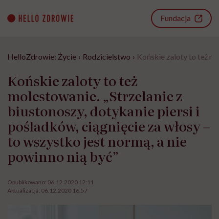
Go
to
Fundacja
content
HelloZdrowie: Życie
›
Rodzicielstwo
›
Końskie zaloty to też mo
Końskie zaloty to też
molestowanie. „Strzelanie z
biustonoszy, dotykanie piersi i
pośladków, ciągnięcie za włosy –
to wszystko jest normą, a nie
powinno nią być”
Opublikowano:
06.12.2020 12:11
Aktualizacja:
06.12.2020 16:57