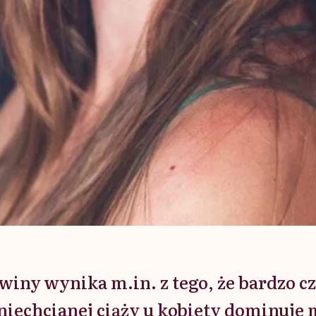
 winy wynika m.in. z tego, że bardzo c
 niechcianej ciąży u kobiety dominuje 