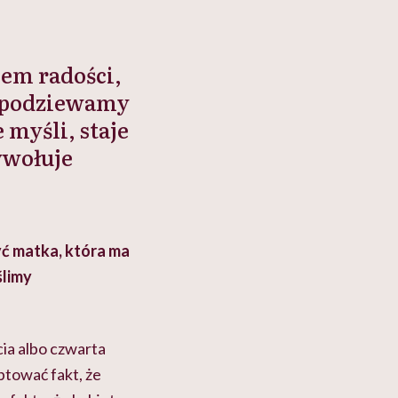
sem radości,
 spodziewamy
 myśli, staje
ywołuje
yć matka, która ma
ślimy
cia albo czwarta
ptować fakt, że