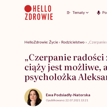
Go
to
content
Tematy
Po
HelloZdrowie: Życie
›
Rodzicielstwo
›
„Czerpanie 
„Czerpanie radości
ciąży jest możliwe, 
psycholożka Aleksa
Ewa Podsiadły-Natorska
Opublikowano:
22.07.2021 13:21