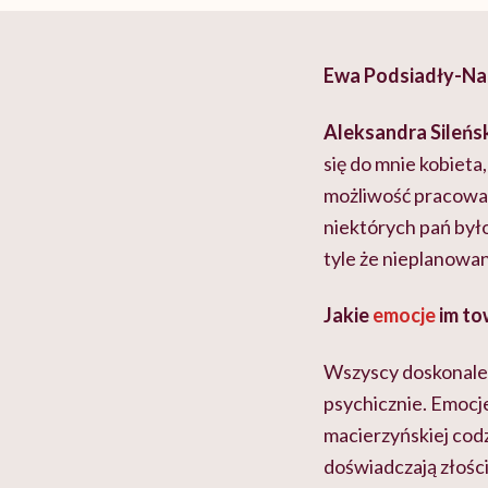
Ewa Podsiadły-Nato
Aleksandra Sileńs
się do mnie kobieta
możliwość pracować 
niektórych pań było
tyle że nieplanowa
Jakie
emocje
im to
Wszyscy doskonale
psychicznie. Emocje
macierzyńskiej codz
doświadczają złości