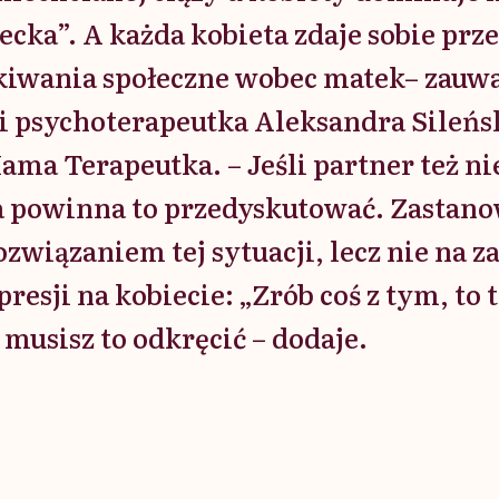
ecka”. A każda kobieta zdaje sobie prz
ekiwania społeczne wobec matek– zauw
i psychoterapeutka Aleksandra Sileńsk
ama Terapeutka. – Jeśli partner też ni
a powinna to przedyskutować. Zastano
wiązaniem tej sytuacji, lecz nie na z
esji na kobiecie: „Zrób coś z tym, to t
 musisz to odkręcić – dodaje.