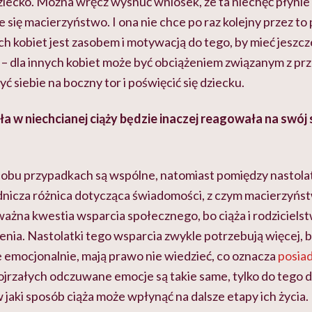
dziecko. Można wręcz wysnuć wniosek, że ta niechęć płynie 
że się macierzyństwo. I ona nie chce po raz kolejny przez t
ych kobiet jest zasobem i motywacją do tego, by mieć jeszcze
ą – dla innych kobiet może być obciążeniem związanym z pr
 siebie na boczny tor i poświęcić się dziecku.
ła w niechcianej ciąży będzie inaczej reagowała na swój 
bu przypadkach są wspólne, natomiast pomiędzy nastolat
dnicza różnica dotycząca świadomości, z czym macierzyństwo
ważna kwestia wsparcia społecznego, bo ciąża i rodzicielst
enia. Nastolatki tego wsparcia zwykle potrzebują więcej, 
e emocjonalnie, mają prawo nie wiedzieć, co oznacza
posia
ojrzałych odczuwane emocje są takie same, tylko do tego 
jaki sposób ciąża może wpłynąć na dalsze etapy ich życia.