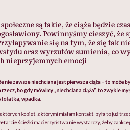
społeczne są takie, że ciąża będzie cza
łogosławiony. Powinnyśmy cieszyć, że
Przyłapywanie się na tym, że się tak nie
 wstydu oraz wyrzutów sumienia, co w
ch nieprzyjemnych emocji
e nie zawsze niechciana jest pierwsza ciąża – to może b
na rzecz, bo gdy mówimy „niechciana ciąża”, to zwykle my
tolatka, wpadka.
iektórych kobiet, z którymi miałam kontakt, była to już trze
zetarcie ścieżki macierzyństwa nie wystarczy, żeby zaakce