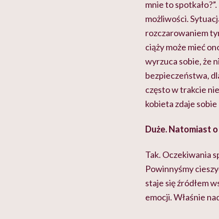
mnie to spotkało?”.
możliwości. Sytuacj
rozczarowaniem tym,
ciąży może mieć ono
wyrzuca sobie, że 
bezpieczeństwa, dla
często w trakcie ni
kobieta zdaje sobie
Duże. Natomiast o 
Tak. Oczekiwania sp
Powinnyśmy cieszyć,
staje się źródłem 
emocji. Właśnie nad