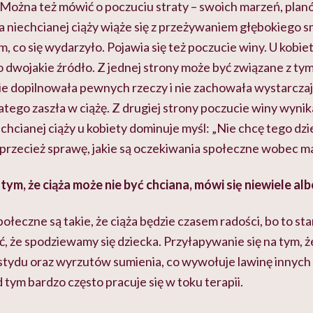
 Można też mówić o poczuciu straty – swoich marzeń, plan
a niechcianej ciąży wiąże się z przeżywaniem głębokiego 
 co się wydarzyło. Pojawia się też poczucie winy. U kobie
 dwojakie źródło. Z jednej strony może być związane z tym
nie dopilnowała pewnych rzeczy i nie zachowała wystarcz
tego zaszła w ciążę. Z drugiej strony poczucie winy wynika
echcianej ciąży u kobiety dominuje myśl: „Nie chcę tego dzi
 przecież sprawę, jakie są oczekiwania społeczne wobec m
tym, że ciąża może nie być chciana, mówi się niewiele alb
ołeczne są takie, że ciąża będzie czasem radości, bo to st
 że spodziewamy się dziecka. Przyłapywanie się na tym, że 
wstydu oraz wyrzutów sumienia, co wywołuje lawinę innyc
 tym bardzo często pracuje się w toku terapii.