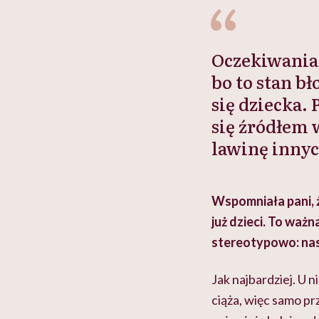
Oczekiwania 
bo to stan b
się dziecka. 
się źródłem
lawinę inny
Wspomniała pani, ż
już dzieci. To waż
stereotypowo: nas
Jak najbardziej. U n
ciąża, więc samo pr