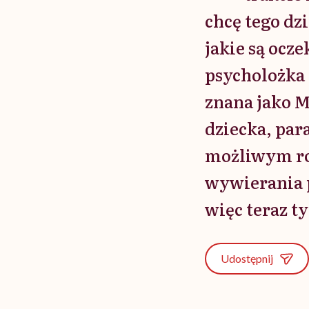
chcę tego dzi
jakie są ocz
psycholożka 
znana jako M
dziecka, par
możliwym roz
wywierania pr
więc teraz ty
Udostępnij