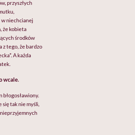
ów, przyszłych
smutku,
t w niechcianej
, że kobieta
ających środków
 z tego, że bardzo
ecka”. A każda
atek.
o wcale.
an błogosławiony.
się tak nie myśli,
h nieprzyjemnych