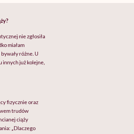
ąży?
tycznej nie zgłosiła
adko miałam
e bywały różne. U
 innych już kolejne,
cy fizycznie oraz
pływem trudów
hcianej ciąży
tania: „Dlaczego