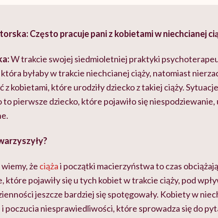
rska: Często pracuje pani z kobietami w niechcianej ci
ka:
W trakcie swojej siedmioletniej praktyki psychoterapeu
, która byłaby w trakcie niechcianej ciąży, natomiast nierz
z kobietami, które urodziły dziecko z takiej ciąży. Sytuacj
 to pierwsze dziecko, które pojawiło się niespodziewanie, u
ne.
warzyszyły?
 wiemy, że
ciąża
i początki macierzyństwa to czas obciążają
, które pojawiły się u tych kobiet w trakcie ciąży, pod w
ienności jeszcze bardziej się spotęgowały. Kobiety w niec
 i poczucia niesprawiedliwości, które sprowadza się do py