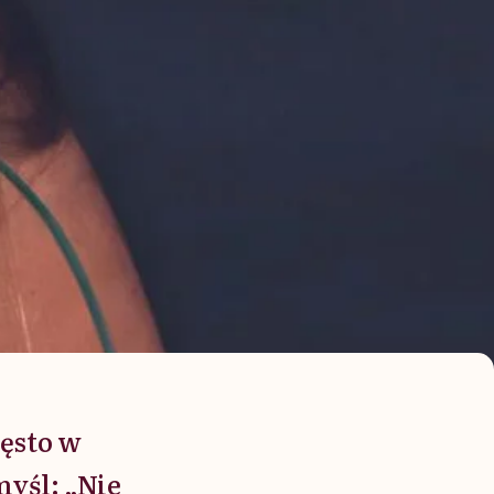
zęsto w
myśl: „Nie