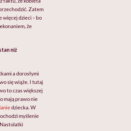
z faktu, że kobieta
o przechodzić. Zatem
 więcej dzieci – bo
zekonaniem, że
stan niż
kami a dorosłymi
 się wiąże. I tutaj
wo to czas większej
bo mają prawo nie
danie
dziecka. W
dochodzi myślenie
 Nastolatki