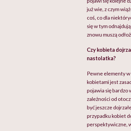
pojawi się kolejne 
już wie, z czym wią
coś, co dla niektór
się w tym odnajduj
znowu muszą odłożyć
Czy kobieta dojrza
nastolatka?
Pewne elementy w o
kobietami jest zasa
pojawia się bardzo 
zależności od otocz
być jeszcze dojrzał
przypadku kobiet d
perspektywiczne, w 