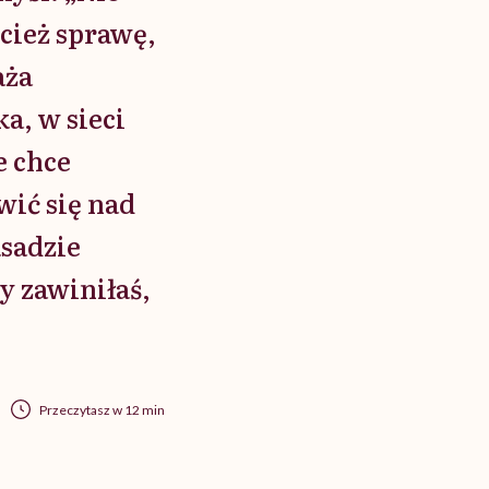
ecież sprawę,
aża
a, w sieci
e chce
wić się nad
asadzie
y zawiniłaś,
Przeczytasz w 12 min