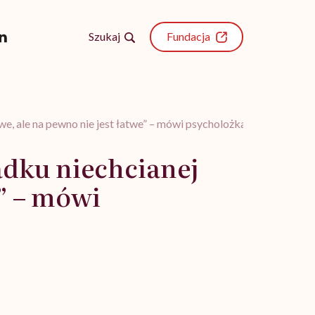
Szukaj
Fundacja
we, ale na pewno nie jest łatwe” – mówi psycholożka Aleksandra S
adku niechcianej
e” – mówi