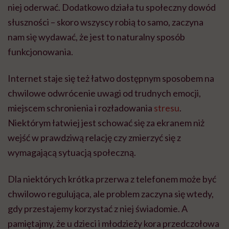
niej oderwać. Dodatkowo działa tu społeczny dowód
słuszności – skoro wszyscy robią to samo, zaczyna
nam się wydawać, że jest to naturalny sposób
funkcjonowania.
Internet staje się też łatwo dostępnym sposobem na
chwilowe odwrócenie uwagi od trudnych emocji,
miejscem schronienia i rozładowania
stresu
.
Niektórym łatwiej jest schować się za ekranem niż
wejść w prawdziwą relację czy zmierzyć się z
wymagającą sytuacją społeczną.
Dla niektórych krótka przerwa z telefonem może być
chwilowo regulująca, ale problem zaczyna się wtedy,
gdy przestajemy korzystać z niej świadomie. A
pamiętajmy, że u dzieci i młodzieży kora przedczołowa