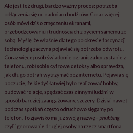
Ale jest też drugi, bardzo ważny proces: potrzeba
odłączenia się od nadmiaru bodźców. Coraz więcej
osób mówi dziś o zmęczeniu ekranami,
przebodźcowaniu i trudnościach z byciem samemu ze
sobą. Myślę, że właśnie dlatego po okresie fascynacji
technologią zaczyna pojawiać się potrzeba odwrotu.
Coraz więcej osób świadomie ogranicza korzystanie z
telefonu, robi sobie cyfrowe detoksy albo sprawdza,
jak długo potrafi wytrzymać bez internetu. Pojawia się
poczucie, że kiedyś łatwiej było realizować hobby,
budować relacje, spędzać czas z innymi ludźmi w
sposób bardziej zaangażowany, szczery. Dzisiaj nawet
podczas spotkań często odruchowo sięgamy po
telefon. To zjawisko ma już swoją nazwę –
phubbing
,
czyli ignorowanie drugiej osoby na rzecz smartfona.