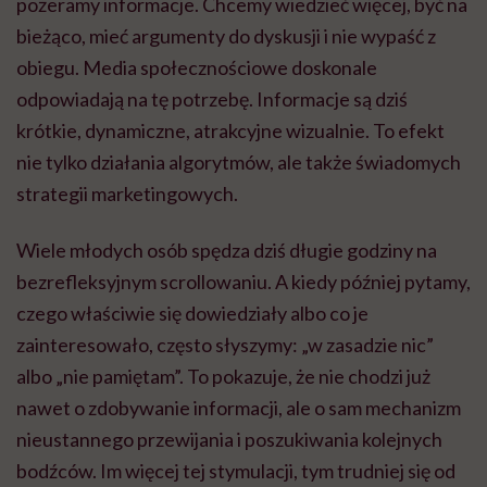
pożeramy informacje. Chcemy wiedzieć więcej, być na
bieżąco, mieć argumenty do dyskusji i nie wypaść z
obiegu. Media społecznościowe doskonale
odpowiadają na tę potrzebę. Informacje są dziś
krótkie, dynamiczne, atrakcyjne wizualnie. To efekt
nie tylko działania algorytmów, ale także świadomych
strategii marketingowych.
Wiele młodych osób spędza dziś długie godziny na
bezrefleksyjnym scrollowaniu. A kiedy później pytamy,
czego właściwie się dowiedziały albo co je
zainteresowało, często słyszymy: „w zasadzie nic”
albo „nie pamiętam”. To pokazuje, że nie chodzi już
nawet o zdobywanie informacji, ale o sam mechanizm
nieustannego przewijania i poszukiwania kolejnych
bodźców. Im więcej tej stymulacji, tym trudniej się od