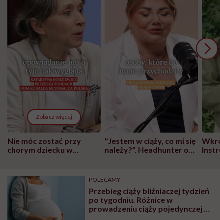
Zobacz więcej
Nie móc zostać przy
"Jestem w ciąży, co mi się
Wkró
chorym dziecku w
należy?". Headhunter o
Inst
szpitalu to tortura.
zmianie pokoleniowej u
atak
"Przeszkadzać w tym
kobiet w ciąży na rynku
wars
może chyba tylko
pracy
eksp
POLECAMY
głupota i brak
Przebieg ciąży bliźniaczej tydzień
wyobraźni"
po tygodniu. Różnice w
prowadzeniu ciąży pojedynczej a
mnogiej