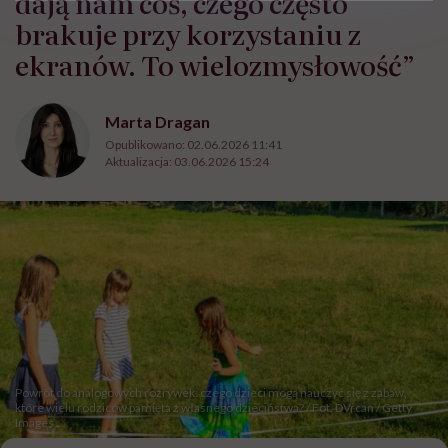
dają nam coś, czego często
brakuje przy korzystaniu z
ekranów. To wielozmysłowość”
Marta Dragan
Opublikowano:
02.06.2026 11:41
Aktualizacja:
03.06.2026 15:24
Powrót do analogowych rozrywek: czego dzieci mogą nauczyć się z zabaw,
które wielu rodziców pamięta z własnego dzieciństwa? / Fot. DVrcan / Getty
Images