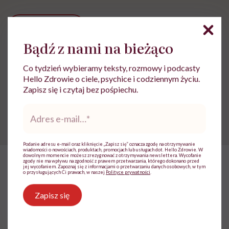
Udostępnij
Bądź z nami na bieżąco
Powiązane tematy:
Co tydzień wybieramy teksty, rozmowy i podcasty
Hello Zdrowie o ciele, psychice i codziennym życiu.
Cykl miesiączkowy
Dziecko
Zapisz się i czytaj bez pośpiechu.
Adres
Układ rozrodczy
e-
mail
*
Podanie adresu e-mail oraz kliknięcie „Zapisz się” oznacza zgodę na otrzymywanie
wiadomości o nowościach, produktach, promocjach lub usługach dot. Hello Zdrowie. W
dowolnym momencie możesz zrezygnować z otrzymywania newslettera. Wycofanie
zgody nie ma wpływu na zgodność z prawem przetwarzania, którego dokonano przed
jej wycofaniem. Zapoznaj się z informacjami o przetwarzaniu danych osobowych, w tym
HelloZdrowie: Życie
›
Rodzicielstwo
›
Dr Małgorzata Osowieck
o przysługujących Ci prawach, w naszej
Polityce prywatności
.
Dr Małgorzata Osowiecka-
Zapisz się
Szczygieł: „Analogowe rozrywki