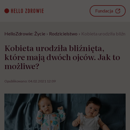
Go
to
Fundacja
content
HelloZdrowie: Życie
›
Rodzicielstwo
›
Kobieta urodziła bliźnię
Kobieta urodziła bliźnięta,
które mają dwóch ojców. Jak to
możliwe?
Opublikowano:
04.02.2021 12:09