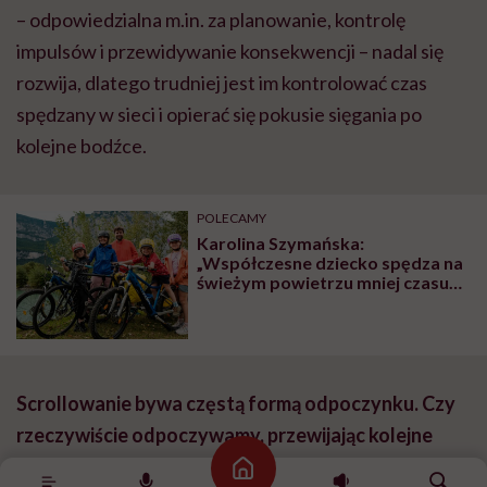
– odpowiedzialna m.in. za planowanie, kontrolę
impulsów i przewidywanie konsekwencji – nadal się
rozwija, dlatego trudniej jest im kontrolować czas
spędzany w sieci i opierać się pokusie sięgania po
kolejne bodźce.
POLECAMY
Karolina Szymańska:
„Współczesne dziecko spędza na
świeżym powietrzu mniej czasu
niż więzień na spacerze
penitencjarnym”
Scrollowanie bywa częstą formą odpoczynku. Czy
rzeczywiście odpoczywamy, przewijając kolejne
treści w telefonie?
Strona główna