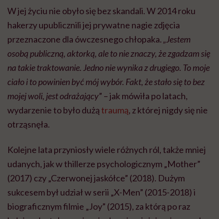
W jej życiu nie obyło się bez skandali. W 2014 roku
hakerzy upublicznili jej prywatne nagie zdjęcia
przeznaczone dla ówczesnego chłopaka.
„Jestem
osobą publiczną, aktorką, ale to nie znaczy, że zgadzam się
na takie traktowanie. Jedno nie wynika z drugiego. To moje
ciało i to powinien być mój wybór. Fakt, że stało się to bez
mojej woli, jest odrażający
” – jak mówiła po latach,
wydarzenie to było dużą
traumą
, z której nigdy się nie
otrząsnęła.
Kolejne lata przyniosły wiele różnych ról, także mniej
udanych, jak w thillerze psychologicznym „Mother”
(2017) czy „Czerwonej jaskółce” (2018). Dużym
sukcesem był udział w serii „X-Men” (2015-2018) i
biograficznym filmie „Joy” (2015), za którą po raz