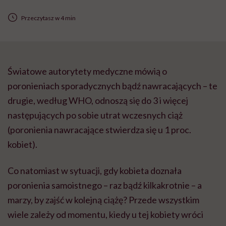
Przeczytasz w 4 min
Światowe autorytety medyczne mówią o
poronieniach sporadycznych bądź nawracających – te
drugie, według WHO, odnoszą się do 3 i więcej
następujących po sobie utrat wczesnych ciąż
(poronienia nawracające stwierdza się u 1 proc.
kobiet).
Co natomiast w sytuacji, gdy kobieta doznała
poronienia samoistnego – raz bądź kilkakrotnie – a
marzy, by zajść w kolejną ciążę? Przede wszystkim
wiele zależy od momentu, kiedy u tej kobiety wróci