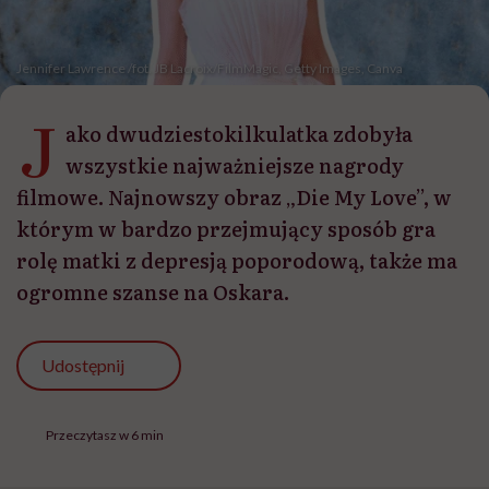
Jennifer Lawrence /fot. JB Lacroix/FilmMagic, Getty Images, Canva
J
ako dwudziestokilkulatka zdobyła
wszystkie najważniejsze nagrody
filmowe. Najnowszy obraz „Die My Love”, w
którym w bardzo przejmujący sposób gra
rolę matki z depresją poporodową, także ma
ogromne szanse na Oskara.
Udostępnij
Przeczytasz w 6 min