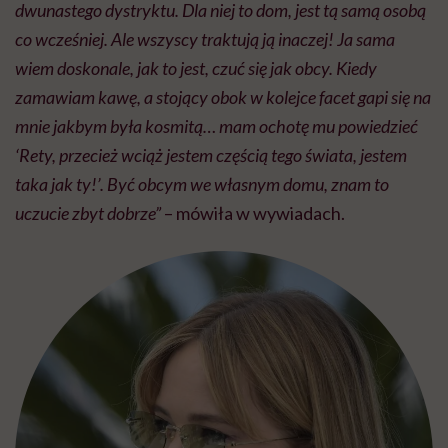
dwunastego dystryktu. Dla niej to dom, jest tą samą osobą
co wcześniej. Ale wszyscy traktują ją inaczej! Ja sama
wiem doskonale, jak to jest, czuć się jak obcy. Kiedy
zamawiam kawę, a stojący obok w kolejce facet gapi się na
mnie jakbym była kosmitą… mam ochotę mu powiedzieć
‘Rety, przecież wciąż jestem częścią tego świata, jestem
taka jak ty!’. Być obcym we własnym domu, znam to
uczucie zbyt dobrze”
– mówiła w wywiadach.