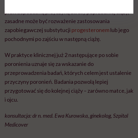
(niewydolności ciałka żółtego), jeśli była
prawdopodobną przyczyną utraty poprzedniej ciąży,
zasadne może być rozważenie zastosowania
zapobiegawczej substytucji
progesteronem
lub jego
pochodnymi po zajściu w następną ciążę.
W praktyce klinicznej już 2 następujące po sobie
poronienia uznaje się za wskazanie do
przeprowadzenia badań, których celem jest ustalenie
przyczyny poronień. Badania pozwolą lepiej
przygotować się do kolejnej ciąży – zarówno matce, jak
i ojcu.
konsultacja: dr n. med. Ewa Kurowska, ginekolog, Szpital
Medicover