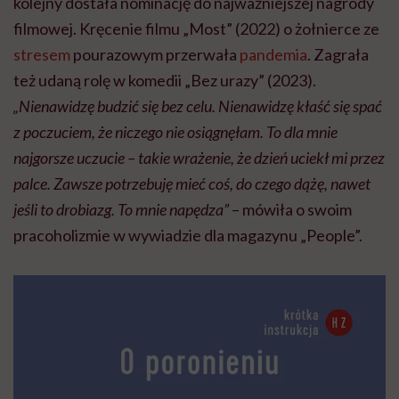
kolejny dostała nominację do najważniejszej nagrody
filmowej. Kręcenie filmu „Most” (2022) o żołnierce ze
stresem
pourazowym przerwała
pandemia
. Zagrała
też udaną rolę w komedii „Bez urazy” (2023).
„Nienawidzę budzić się bez celu. Nienawidzę kłaść się spać
z poczuciem, że niczego nie osiągnęłam. To dla mnie
najgorsze uczucie – takie wrażenie, że dzień uciekł mi przez
palce. Zawsze potrzebuję mieć coś, do czego dążę, nawet
jeśli to drobiazg. To mnie napędza”
– mówiła o swoim
pracoholizmie w wywiadzie dla magazynu „People”.