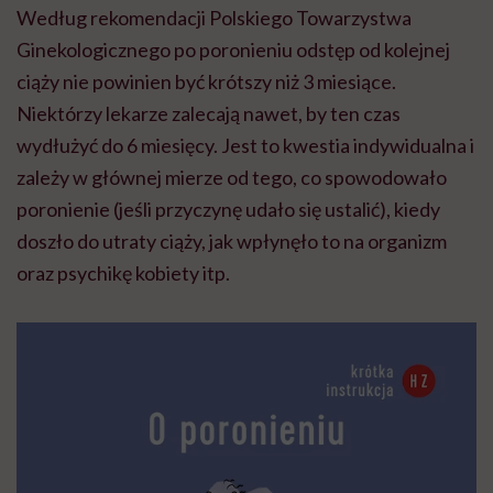
Według rekomendacji Polskiego Towarzystwa
Ginekologicznego po poronieniu odstęp od kolejnej
ciąży nie powinien być krótszy niż 3 miesiące.
Niektórzy lekarze zalecają nawet, by ten czas
wydłużyć do 6 miesięcy. Jest to kwestia indywidualna i
zależy w głównej mierze od tego, co spowodowało
poronienie (jeśli przyczynę udało się ustalić), kiedy
doszło do utraty ciąży, jak wpłynęło to na organizm
oraz psychikę kobiety itp.