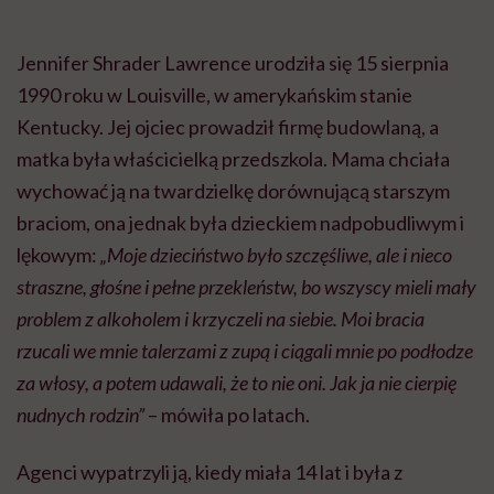
Jennifer Shrader Lawrence urodziła się 15 sierpnia
1990 roku w Louisville, w amerykańskim stanie
Kentucky. Jej ojciec prowadził firmę budowlaną, a
matka była właścicielką przedszkola. Mama chciała
wychować ją na twardzielkę dorównującą starszym
braciom, ona jednak była dzieckiem nadpobudliwym i
lękowym:
„Moje dzieciństwo było szczęśliwe, ale i nieco
straszne, głośne i pełne przekleństw, bo wszyscy mieli mały
problem z alkoholem i krzyczeli na siebie. Moi bracia
rzucali we mnie talerzami z zupą i ciągali mnie po podłodze
za włosy, a potem udawali, że to nie oni. Jak ja nie cierpię
nudnych rodzin”
– mówiła po latach.
Agenci wypatrzyli ją, kiedy miała 14 lat i była z