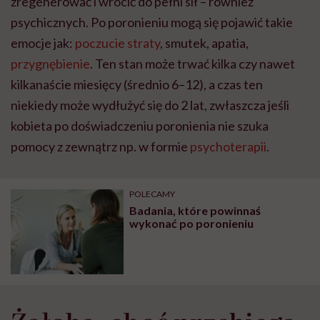
zregenerować i wrócić do pełni sił – również
psychicznych. Po poronieniu mogą się pojawić takie
emocje jak:
poczucie straty
, smutek, apatia,
przygnębienie
. Ten stan może trwać kilka czy nawet
kilkanaście miesięcy (średnio 6–12), a czas ten
niekiedy może wydłużyć się do 2 lat, zwłaszcza jeśli
kobieta po doświadczeniu poronienia nie szuka
pomocy z zewnątrz np. w formie
psychoterapii
.
POLECAMY
Badania, które powinnaś
wykonać po poronieniu