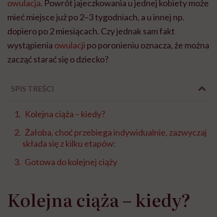
owulacja
. Powrót jajeczkowania u jednej kobiety może
mieć miejsce już po 2–3 tygodniach, a u innej np.
dopiero po 2 miesiącach. Czy jednak sam fakt
wystąpienia
owulacji
po poronieniu oznacza, że można
zacząć starać się o dziecko?
SPIS TREŚCI
Kolejna ciąża – kiedy?
Żałoba, choć przebiega indywidualnie, zazwyczaj
składa się z kilku etapów:
Gotowa do kolejnej ciąży
Kolejna ciąża – kiedy?