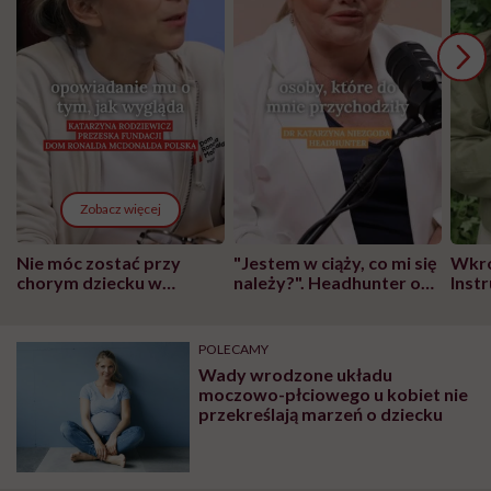
Zobacz więcej
Nie móc zostać przy
"Jestem w ciąży, co mi się
Wkró
chorym dziecku w
należy?". Headhunter o
Inst
szpitalu to tortura.
zmianie pokoleniowej u
atak
"Przeszkadzać w tym
kobiet w ciąży na rynku
wars
może chyba tylko
pracy
eksp
POLECAMY
głupota i brak
Wady wrodzone układu
wyobraźni"
moczowo-płciowego u kobiet nie
przekreślają marzeń o dziecku