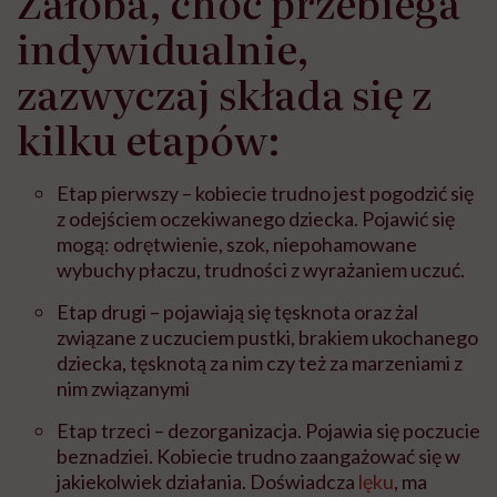
Żałoba, choć przebiega
indywidualnie,
zazwyczaj składa się z
kilku etapów:
Etap pierwszy – kobiecie trudno jest pogodzić się
z odejściem oczekiwanego dziecka. Pojawić się
mogą: odrętwienie, szok, niepohamowane
wybuchy płaczu, trudności z wyrażaniem uczuć.
Etap drugi – pojawiają się tęsknota oraz żal
związane z uczuciem pustki, brakiem ukochanego
dziecka, tęsknotą za nim czy też za marzeniami z
nim związanymi
Etap trzeci – dezorganizacja. Pojawia się poczucie
beznadziei. Kobiecie trudno zaangażować się w
jakiekolwiek działania. Doświadcza
lęku
, ma