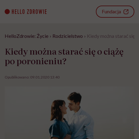
Go
to
Fundacja
content
HelloZdrowie: Życie
›
Rodzicielstwo
›
Kiedy można starać się o
Kiedy można starać się o ciążę
po poronieniu?
Opublikowano:
09.01.2020 13:40