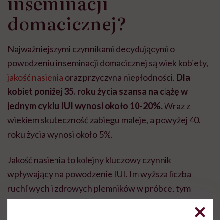
inseminacji
domacicznej?
Najważniejszymi czynnikami decydującymi o
powodzeniu inseminacji domacicznej są wiek kobiety,
jakość nasienia
oraz przyczyna niepłodności.
Dla
kobiet poniżej 35. roku życia szansa na ciążę w
jednym cyklu IUI wynosi około 10-20%.
Wraz z
wiekiem skuteczność zabiegu maleje, a powyżej 40.
roku życia wynosi około 5%.
Jakość nasienia to kolejny kluczowy czynnik
wpływający na powodzenie IUI. Im wyższa liczba
ruchliwych i zdrowych plemników w próbce, tym
większe szanse na sukces. To właśnie dlatego tak
ważne jest odpowiednie przygotowanie nasienia