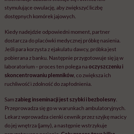
stymulujące owulację, aby zwiększyć liczbę
dostępnych komórek jajowych.
Kiedy nadejdzie odpowiedni moment, partner
dostarcza do placówki medycznej próbkę nasienia.
Jeśli para korzysta z ejakulatu dawcy, próbka jest
pobierana z banku. Następnie przygotowuje się ją w
laboratorium – proces ten polega na
oczyszczeniu i
skoncentrowaniu plemników
, co zwiększa ich
ruchliwość i zdolność do zapłodnienia.
Sam
zabieg inseminacji jest szybki i bezbolesny
.
Przeprowadza się go w warunkach ambulatoryjnych.
Lekarz wprowadza cienki cewnik przez szyjkę macicy
do jej wnętrza (jamy), a następnie wstrzykuje
przygotowane nasienie.
Cały proces trwa kilka