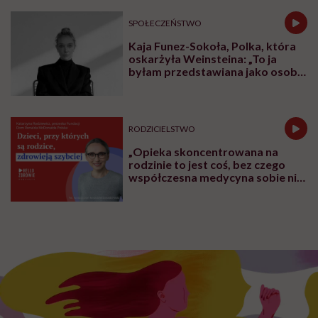
SPOŁECZEŃSTWO
Kaja Funez-Sokoła, Polka, która
oskarżyła Weinsteina: „To ja
byłam przedstawiana jako osoba,
która musi się bronić”
RODZICIELSTWO
„Opieka skoncentrowana na
rodzinie to jest coś, bez czego
współczesna medycyna sobie nie
poradzi”