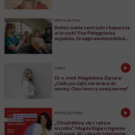
kompletnie na sucho. Nikt nie
uważa, że to świństwo”
PROFILAKTYKA
Robisz sobie zastrzyki z heparyny
w brzuch? Pan Pielęgniarka
wyjaśnia, że najprawdopodobniej
robisz to źle
CIAŁO
Dr n. med. Magdalena Ziętara:
„Ciało po ciąży nie wraca do
normy. Ono tworzy nową normę”
RODZICIELSTWO
„Obudziliśmy się z ręką w
nocniku”. Magda Bigaj o higienie
cyfrowej, AI i zakazie telefonów