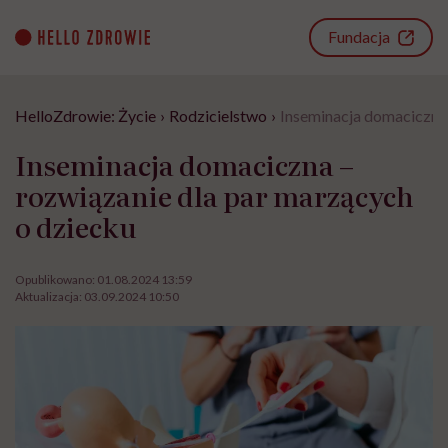
Go
to
Fundacja
content
HelloZdrowie: Życie
›
Rodzicielstwo
›
Inseminacja domaciczna 
Inseminacja domaciczna –
rozwiązanie dla par marzących
o dziecku
Opublikowano:
01.08.2024 13:59
Aktualizacja:
03.09.2024 10:50