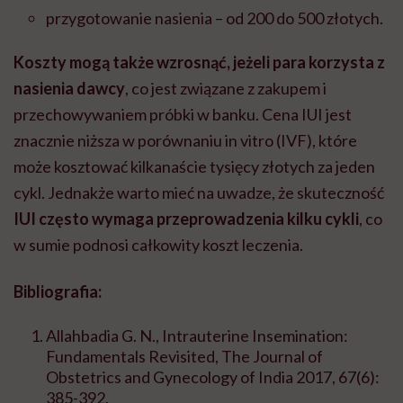
przygotowanie nasienia – od 200 do 500 złotych.
Koszty mogą także wzrosnąć, jeżeli para korzysta z
nasienia dawcy
, co jest związane z zakupem i
przechowywaniem próbki w banku. Cena IUI jest
znacznie niższa w porównaniu in vitro (IVF), które
może kosztować kilkanaście tysięcy złotych za jeden
cykl. Jednakże warto mieć na uwadze, że skuteczność
IUI często wymaga przeprowadzenia kilku cykli
, co
w sumie podnosi całkowity koszt leczenia.
Bibliografia:
Allahbadia G. N., Intrauterine Insemination:
Fundamentals Revisited, The Journal of
Obstetrics and Gynecology of India 2017, 67(6):
385-392.