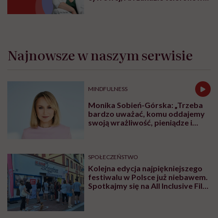
w szkole
Najnowsze w naszym serwisie
MINDFULNESS
Monika Sobień-Górska: „Trzeba
bardzo uważać, komu oddajemy
swoją wrażliwość, pieniądze i
zaufanie”
SPOŁECZEŃSTWO
Kolejna edycja najpiękniejszego
festiwalu w Polsce już niebawem.
Spotkajmy się na All Inclusive Film
Festival w Jastarni!