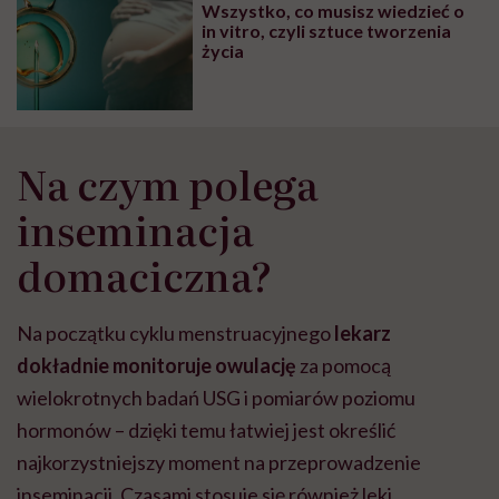
Wszystko, co musisz wiedzieć o
in vitro, czyli sztuce tworzenia
życia
Na czym polega
inseminacja
domaciczna?
Na początku cyklu menstruacyjnego
lekarz
dokładnie monitoruje owulację
za pomocą
wielokrotnych badań USG i pomiarów poziomu
hormonów – dzięki temu łatwiej jest określić
najkorzystniejszy moment na przeprowadzenie
inseminacji. Czasami stosuje się również leki