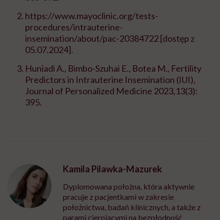
https://www.mayoclinic.org/tests-
procedures/intrauterine-
insemination/about/pac-20384722
[dostęp z
05.07.2024].
Huniadi A., Bimbo-Szuhai E., Botea M., Fertility
Predictors in Intrauterine Insemination (IUI),
Journal of Personalized Medicine 2023,13(3):
395.
Kamila Pilawka-Mazurek
Dyplomowana położna, która aktywnie
pracuje z pacjentkami w zakresie
położnictwa, badań klinicznych, a także z
parami cierpiącymi na bezpłodność