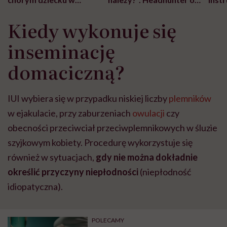
szpitalu to tortura.
zmianie pokoleniowej u
atak
"Przeszkadzać w tym
kobiet w ciąży na rynku
wars
Kiedy wykonuje się
może chyba tylko
pracy
eksp
głupota i brak
inseminację
wyobraźni"
domaciczną?
IUI wybiera się w przypadku niskiej liczby
plemników
w ejakulacie, przy zaburzeniach
owulacji
czy
obecności przeciwciał przeciwplemnikowych w śluzie
szyjkowym kobiety. Procedurę wykorzystuje się
również w sytuacjach,
gdy nie można dokładnie
określić przyczyny niepłodności
(niepłodność
idiopatyczna).
POLECAMY