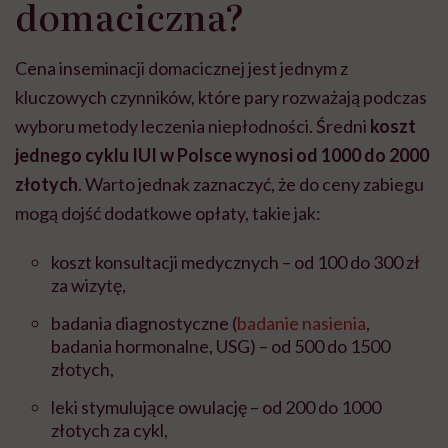
domaciczna?
Cena inseminacji domacicznej jest jednym z
kluczowych czynników, które pary rozważają podczas
wyboru metody leczenia niepłodności. Średni
koszt
jednego cyklu IUI w Polsce wynosi od 1000 do 2000
złotych
. Warto jednak zaznaczyć, że do ceny zabiegu
mogą dojść dodatkowe opłaty, takie jak:
koszt konsultacji medycznych – od 100 do 300 zł
za wizytę,
badania diagnostyczne (
badanie nasienia
,
badania hormonalne, USG) – od 500 do 1500
złotych,
leki stymulujące owulację – od 200 do 1000
złotych za cykl,