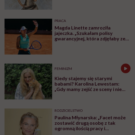
mężczyzna, potrafię i ja”
PRACA
Magda Linette zamroziła
jajeczka. „Szukałam polisy
gwarancyjnej, która zdjęłaby ze
mnie presję tykającego czasu”
FEMINIZM
Kiedy stajemy się starymi
babami? Karolina Lewestam:
„Gdy mamy zejść ze sceny i nie
psuć widoku”
RODZICIELSTWO
Paulina Młynarska: „Facet może
zostawić drugą osobę z tak
ogromną ilością pracy i
obowiązków i uchodzi mu to