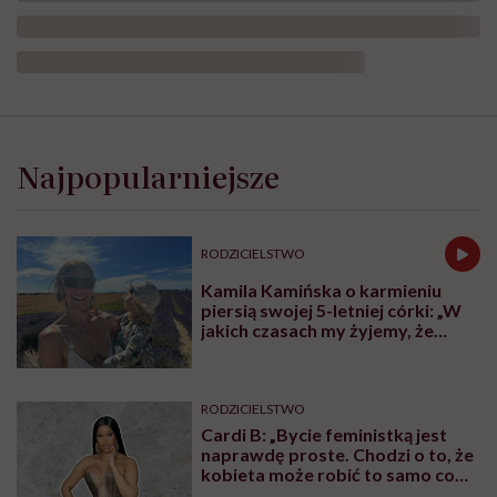
Najpopularniejsze
RODZICIELSTWO
Kamila Kamińska o karmieniu
piersią swojej 5-letniej córki: „W
jakich czasach my żyjemy, że
naturalne sprawy musimy
normalizować?”
RODZICIELSTWO
Cardi B: „Bycie feministką jest
naprawdę proste. Chodzi o to, że
kobieta może robić to samo co
mężczyzna. Wszystko, co potrafi