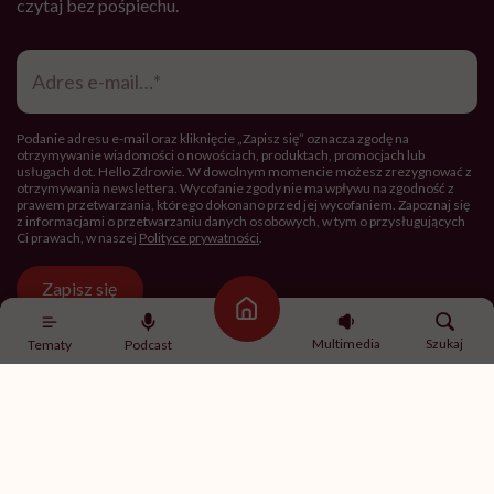
czytaj bez pośpiechu.
Adres
e-
mail
*
Podanie adresu e-mail oraz kliknięcie „Zapisz się” oznacza zgodę na
otrzymywanie wiadomości o nowościach, produktach, promocjach lub
usługach dot. Hello Zdrowie. W dowolnym momencie możesz zrezygnować z
otrzymywania newslettera. Wycofanie zgody nie ma wpływu na zgodność z
prawem przetwarzania, którego dokonano przed jej wycofaniem. Zapoznaj się
z informacjami o przetwarzaniu danych osobowych, w tym o przysługujących
Ci prawach, w naszej
Polityce prywatności
.
Zapisz się
Strona główna
Multimedia
Szukaj
Tematy
Podcast