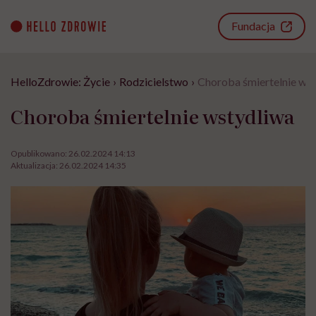
Go
to
Fundacja
content
HelloZdrowie: Życie
›
Rodzicielstwo
›
Choroba śmiertelnie ws
Choroba śmiertelnie wstydliwa
Opublikowano:
26.02.2024 14:13
Aktualizacja:
26.02.2024 14:35