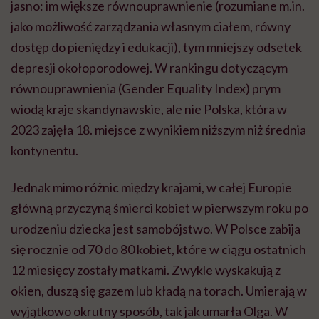
jasno: im większe równouprawnienie (rozumiane m.in.
jako możliwość zarządzania własnym ciałem, równy
dostęp do pieniędzy i edukacji), tym mniejszy odsetek
depresji okołoporodowej. W rankingu dotyczącym
równouprawnienia (Gender Equality Index) prym
wiodą kraje skandynawskie, ale nie Polska, która w
2023 zajęła 18. miejsce z wynikiem niższym niż średnia
kontynentu.
Jednak mimo różnic między krajami, w całej Europie
główną przyczyną śmierci kobiet w pierwszym roku po
urodzeniu dziecka jest samobójstwo. W Polsce zabija
się rocznie od 70 do 80 kobiet, które w ciągu ostatnich
12 miesięcy zostały matkami. Zwykle wyskakują z
okien, duszą się gazem lub kładą na torach. Umierają w
wyjątkowo okrutny sposób, tak jak umarła Olga. W