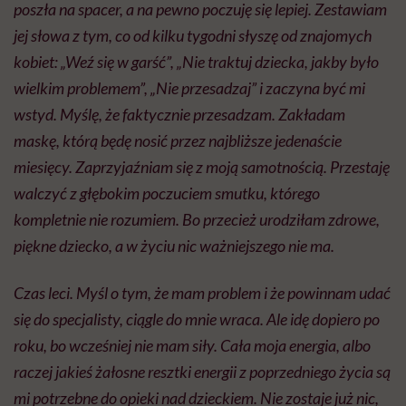
poszła na spacer, a na pewno poczuję się lepiej. Zestawiam
jej słowa z tym, co od kilku tygodni słyszę od znajomych
kobiet: „Weź się w garść”, „Nie traktuj dziecka, jakby było
wielkim problemem”, „Nie przesadzaj” i zaczyna być mi
wstyd. Myślę, że faktycznie przesadzam. Zakładam
maskę, którą będę nosić przez najbliższe jedenaście
miesięcy. Zaprzyjaźniam się z moją samotnością. Przestaję
walczyć z głębokim poczuciem smutku, którego
kompletnie nie rozumiem. Bo przecież urodziłam zdrowe,
piękne dziecko, a w życiu nic ważniejszego nie ma.
Czas leci. Myśl o tym, że mam problem i że powinnam udać
się do specjalisty, ciągle do mnie wraca. Ale idę dopiero po
roku, bo wcześniej nie mam siły. Cała moja energia, albo
raczej jakieś żałosne resztki energii z poprzedniego życia są
mi potrzebne do opieki nad dzieckiem. Nie zostaje już nic,