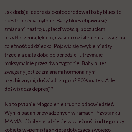
Jak dodaje, depresja okołoporodowa i baby blues to
często pojęcia mylone. Baby blues objawia się
zmianami nastroju, płaczliwością, poczuciem
przytłoczenia, lękiem, czasem rozżaleniem z uwagi na
zależność od dziecka. Pojawia się zwykle między
trzecią a piątą dobą po porodzie i utrzymuje
maksymalnie przez dwa tygodnie. Baby blues
związany jest ze zmianami hormonalnymi i
psychicznymi, doświadcza go aż 80% matek. A ile
doświadcza depresji?
Na to pytanie Magdalenie trudno odpowiedzieć.
Wyniki badań prowadzonych w ramach Przystanku
MAMA różniły się od siebie w zależności od tego, czy
kobieta wypełniała ankietę dotyczącą swojego