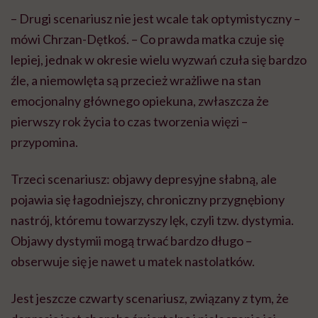
– Drugi scenariusz nie jest wcale tak optymistyczny –
mówi Chrzan-Dętkoś. – Co prawda matka czuje się
lepiej, jednak w okresie wielu wyzwań czuła się bardzo
źle, a niemowlęta są przecież wrażliwe na stan
emocjonalny głównego opiekuna, zwłaszcza że
pierwszy rok życia to czas tworzenia więzi –
przypomina.
Trzeci scenariusz: objawy depresyjne słabną, ale
pojawia się łagodniejszy, chroniczny przygnębiony
nastrój, któremu towarzyszy lęk, czyli tzw. dystymia.
Objawy dystymii mogą trwać bardzo długo –
obserwuje się je nawet u matek nastolatków.
Jest jeszcze czwarty scenariusz, związany z tym, że