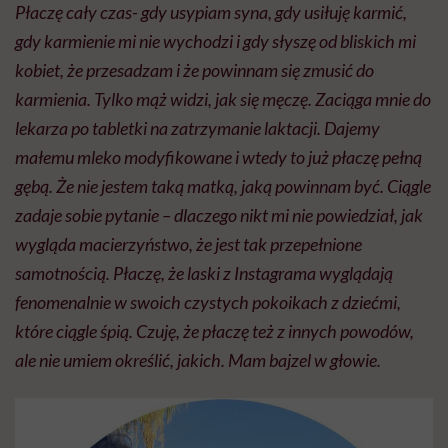
Płaczę cały czas- gdy usypiam syna, gdy usiłuję karmić,
gdy karmienie mi nie wychodzi i gdy słyszę od bliskich mi
kobiet, że przesadzam i że powinnam się zmusić do
karmienia. Tylko mąż widzi, jak się męczę. Zaciąga mnie do
lekarza po tabletki na zatrzymanie laktacji. Dajemy
małemu mleko modyfikowane i wtedy to już płaczę pełną
gębą. Że nie jestem taką matką, jaką powinnam być. Ciągle
zadaje sobie pytanie – dlaczego nikt mi nie powiedział, jak
wygląda macierzyństwo, że jest tak przepełnione
samotnością. Płaczę, że laski z Instagrama wyglądają
fenomenalnie w swoich czystych pokoikach z dziećmi,
które ciągle śpią. Czuję, że płaczę też z innych powodów,
ale nie umiem określić, jakich. Mam bajzel w głowie.