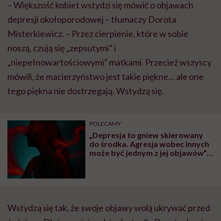
– Większość kobiet wstydzi się mówić o objawach
depresji okołoporodowej – tłumaczy Dorota
Misterkiewicz. – Przez cierpienie, które w sobie
noszą, czują się „zepsutymi” i
„niepełnowartościowymi” matkami. Przecież wszyscy
mówili, że macierzyństwo jest takie piękne… ale one
tego piękna nie dostrzegają. Wstydzą się.
POLECAMY
„Depresja to gniew skierowany
do środka. Agresja wobec innych
może być jednym z jej objawów” –
mówi psycholożka Urszula
Struzikowska-Marynicz
Wstydzą się tak, że swoje objawy wolą ukrywać przed