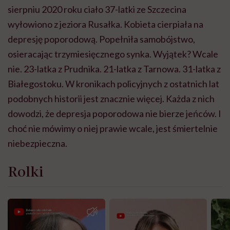
sierpniu 2020 roku ciało 37-latki ze Szczecina
wyłowiono z jeziora Rusałka. Kobieta cierpiała na
depresję poporodową. Popełniła samobójstwo,
osieracając trzymiesięcznego synka. Wyjątek? Wcale
nie. 23-latka z Prudnika. 21-latka z Tarnowa. 31-latka z
Białegostoku. W kronikach policyjnych z ostatnich lat
podobnych historii jest znacznie więcej. Każda z nich
dowodzi, że depresja poporodowa nie bierze jeńców. I
choć nie mówimy o niej prawie wcale, jest śmiertelnie
niebezpieczna.
Rolki