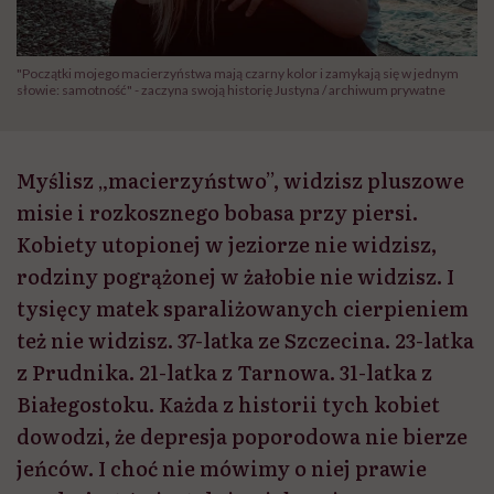
"Początki mojego macierzyństwa mają czarny kolor i zamykają się w jednym
słowie: samotność" - zaczyna swoją historię Justyna / archiwum prywatne
Myślisz „macierzyństwo”, widzisz pluszowe
misie i rozkosznego bobasa przy piersi.
Kobiety utopionej w jeziorze nie widzisz,
rodziny pogrążonej w żałobie nie widzisz. I
tysięcy matek sparaliżowanych cierpieniem
też nie widzisz. 37-latka ze Szczecina. 23-latka
z Prudnika. 21-latka z Tarnowa. 31-latka z
Białegostoku. Każda z historii tych kobiet
dowodzi, że depresja poporodowa nie bierze
jeńców. I choć nie mówimy o niej prawie