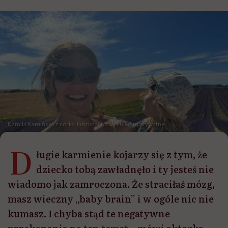
Kamila Kamińska z córką Jaśminą/ fot. archiwum prywatne
D
ługie karmienie kojarzy się z tym, że
dziecko tobą zawładnęło i ty jesteś nie
wiadomo jak zamroczona. Że straciłaś mózg,
masz wieczny „baby brain” i w ogóle nic nie
kumasz. I chyba stąd te negatywne