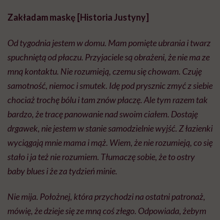
Zakładam maskę [Historia Justyny]
Od tygodnia jestem w domu. Mam pomięte ubrania i twarz
spuchniętą od płaczu. Przyjaciele są obrażeni, że nie ma ze
mną kontaktu. Nie rozumieją, czemu się chowam. Czuję
samotność, niemoc i smutek. Idę pod prysznic zmyć z siebie
chociaż trochę bólu i tam znów płaczę. Ale tym razem tak
bardzo, że tracę panowanie nad swoim ciałem. Dostaję
drgawek, nie jestem w stanie samodzielnie wyjść. Z łazienki
wyciągają mnie mama i mąż. Wiem, że nie rozumieją, co się
stało i ja też nie rozumiem. Tłumaczę sobie, że to ostry
baby blues i że za tydzień minie.
Nie mija. Położnej, która przychodzi na ostatni patronaż,
mówię, że dzieje się ze mną coś złego. Odpowiada, żebym