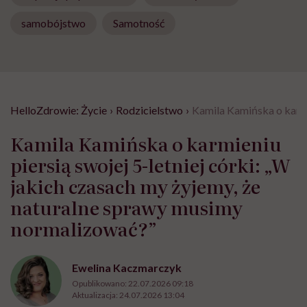
samobójstwo
Samotność
HelloZdrowie: Życie
›
Rodzicielstwo
›
Kamila Kamińska o karmi
Kamila Kamińska o karmieniu
piersią swojej 5-letniej córki: „W
jakich czasach my żyjemy, że
naturalne sprawy musimy
normalizować?”
Ewelina Kaczmarczyk
Opublikowano:
22.07.2026 09:18
Aktualizacja:
24.07.2026 13:04