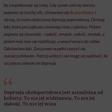
by zaopiekować się sobą. Gdy synek robi się starszy,
pojawia się trochę siły. Umawiam się
do psychiatry
i
słyszę, że mam nieleczoną depresję poporodową. Dostaję
leki, które początkowo zmiatają mnie z planszy. Potem
pojawia się sinusoida – radość, smutek, radość, smutek, a
potem mój stan się stabilizuje, a umysł wraca do siebie.
Odstawiam leki. Zaczynam w pełni cieszyć się
macierzyństwem. Patrzę wstecz i nie mogę się nadziwić, ile
szczęścia zabrała mi depresja.
Depresja okołoporodowa jest niezależna od
kobiety. To nie jej widzimisię. To nie jej
słabość. To nie jej wina