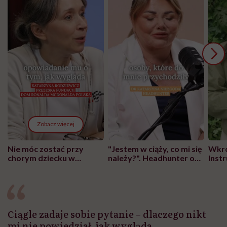
Zobacz więcej
Nie móc zostać przy
"Jestem w ciąży, co mi się
Wkró
chorym dziecku w
należy?". Headhunter o
Inst
szpitalu to tortura.
zmianie pokoleniowej u
atak
"Przeszkadzać w tym
kobiet w ciąży na rynku
wars
może chyba tylko
pracy
eksp
głupota i brak
wyobraźni"
Ciągle zadaje sobie pytanie – dlaczego nikt
mi nie powiedział, jak wygląda