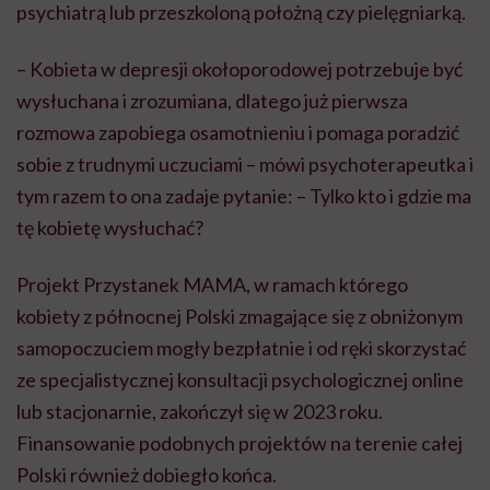
psychiatrą lub przeszkoloną położną czy pielęgniarką.
– Kobieta w depresji okołoporodowej potrzebuje być
wysłuchana i zrozumiana, dlatego już pierwsza
rozmowa zapobiega osamotnieniu i pomaga poradzić
sobie z trudnymi uczuciami – mówi psychoterapeutka i
tym razem to ona zadaje pytanie: – Tylko kto i gdzie ma
tę kobietę wysłuchać?
Projekt Przystanek MAMA, w ramach którego
kobiety z północnej Polski zmagające się z obniżonym
samopoczuciem mogły bezpłatnie i od ręki skorzystać
ze specjalistycznej konsultacji psychologicznej online
lub stacjonarnie, zakończył się w 2023 roku.
Finansowanie podobnych projektów na terenie całej
Polski również dobiegło końca.