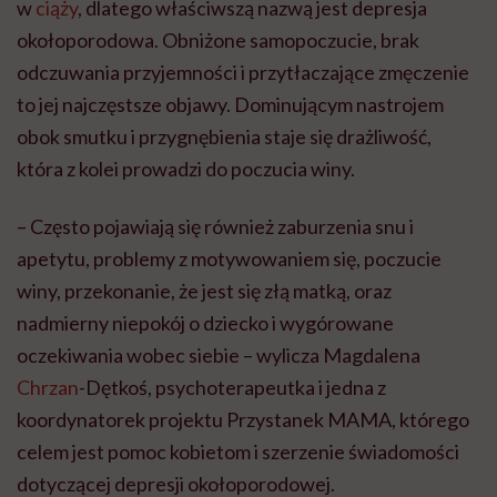
w
ciąży
, dlatego właściwszą nazwą jest depresja
okołoporodowa. Obniżone samopoczucie, brak
odczuwania przyjemności i przytłaczające zmęczenie
to jej najczęstsze objawy. Dominującym nastrojem
obok smutku i przygnębienia staje się drażliwość,
która z kolei prowadzi do poczucia winy.
– Często pojawiają się również zaburzenia snu i
apetytu, problemy z motywowaniem się, poczucie
winy, przekonanie, że jest się złą matką, oraz
nadmierny niepokój o dziecko i wygórowane
oczekiwania wobec siebie – wylicza Magdalena
Chrzan
-Dętkoś, psychoterapeutka i jedna z
koordynatorek projektu Przystanek MAMA, którego
celem jest pomoc kobietom i szerzenie świadomości
dotyczącej depresji okołoporodowej.