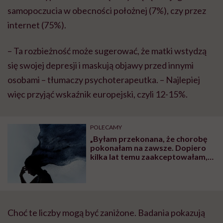
samopoczucia w obecności położnej (7%), czy przez
internet (75%).
– Ta rozbieżność może sugerować, że matki wstydzą
się swojej depresji i maskują objawy przed innymi
osobami – tłumaczy psychoterapeutka. – Najlepiej
więc przyjąć wskaźnik europejski, czyli 12-15%.
POLECAMY
„Byłam przekonana, że chorobę
pokonałam na zawsze. Dopiero
kilka lat temu zaakceptowałam,
że ona będzie wracać” – mówi Ela,
chorująca na depresję od 20 lat
Choć te liczby mogą być zaniżone. Badania pokazują