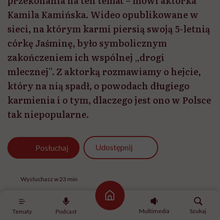
przekonania na ten temat – mówi aktorka
Kamila Kamińska. Wideo opublikowane w
sieci, na którym karmi piersią swoją 5-letnią
córkę Jaśminę, było symbolicznym
zakończeniem ich wspólnej „drogi
mlecznej”. Z aktorką rozmawiamy o hejcie,
który na nią spadł, o powodach długiego
karmienia i o tym, dlaczego jest ono w Polsce
tak niepopularne.
Udostępnij
Posłuchaj
Wysłuchasz w 23 min
Strona główna
Multimedia
Szukaj
Tematy
Podcast