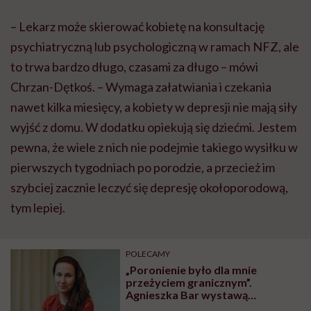
– Lekarz może skierować kobietę na konsultację
psychiatryczną lub psychologiczną w ramach NFZ, ale
to trwa bardzo długo, czasami za długo – mówi
Chrzan-Dętkoś. – Wymaga załatwiania i czekania
nawet kilka miesięcy, a kobiety w depresji nie mają siły
wyjść z domu. W dodatku opiekują się dziećmi. Jestem
pewna, że wiele z nich nie podejmie takiego wysiłku w
pierwszych tygodniach po porodzie, a przecież im
szybciej zacznie leczyć się depresję okołoporodową,
tym lepiej.
POLECAMY
„Poronienie było dla mnie
przeżyciem granicznym”.
Agnieszka Bar wystawą
opowiada o traumie trzykrotnej