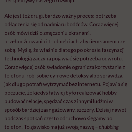
perspektywy naszego rozwoju.
Ale jest też drugi, bardzo ważny proces: potrzeba
odłączenia się od nadmiaru bodźców. Coraz więcej
osób mówi dziś o zmęczeniu ekranami,
przebodźcowaniu i trudnościach z byciem samemu ze
sobą. Myślę, że właśnie dlatego po okresie fascynacji
technologią zaczyna pojawiać się potrzeba odwrotu.
Coraz więcej osób świadomie ogranicza korzystanie z
telefonu, robi sobie cyfrowe detoksy albo sprawdza,
jak długo potrafi wytrzymać bez internetu. Pojawia się
poczucie, że kiedyś łatwiej było realizować hobby,
budować relacje, spędzać czas z innymi ludźmi w
sposób bardziej zaangażowany, szczery. Dzisiaj nawet
podczas spotkań często odruchowo sięgamy po
telefon. To zjawisko ma już swoją nazwę –
phubbing
,