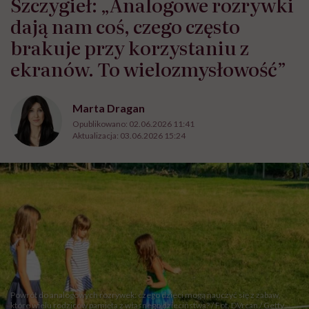
Szczygieł: „Analogowe rozrywki
dają nam coś, czego często
brakuje przy korzystaniu z
ekranów. To wielozmysłowość”
Marta Dragan
Opublikowano:
02.06.2026 11:41
Aktualizacja:
03.06.2026 15:24
Powrót do analogowych rozrywek: czego dzieci mogą nauczyć się z zabaw,
które wielu rodziców pamięta z własnego dzieciństwa? / Fot. DVrcan / Getty