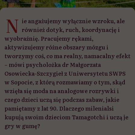
Images
N
ie angażujemy wyłącznie wzroku, ale
również dotyk, ruch, koordynację i
wyobraźnię. Pracujemy rękami,
aktywizujemy różne obszary mózgu i
tworzymy coś, co ma realny, namacalny efekt
– mówi psycholożka dr Małgorzata
Osowiecka-Szczygieł z Uniwersytetu SWPS
w Sopocie, z którą rozmawiamy o tym, skąd
wzięła się moda na analogowe rozrywki i
czego dzieci uczą się podczas zabaw, jakie
pamiętamy z lat 90. Dlaczego milenialsi
kupują swoim dzieciom Tamagotchi i uczą je
gry w gumę?