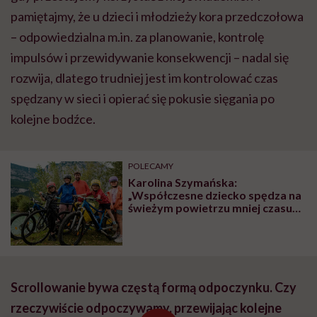
pamiętajmy, że u dzieci i młodzieży kora przedczołowa
– odpowiedzialna m.in. za planowanie, kontrolę
impulsów i przewidywanie konsekwencji – nadal się
rozwija, dlatego trudniej jest im kontrolować czas
spędzany w sieci i opierać się pokusie sięgania po
kolejne bodźce.
POLECAMY
Karolina Szymańska:
„Współczesne dziecko spędza na
świeżym powietrzu mniej czasu
niż więzień na spacerze
penitencjarnym”
Scrollowanie bywa częstą formą odpoczynku. Czy
rzeczywiście odpoczywamy, przewijając kolejne