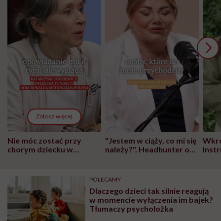
Zobacz więcej
Nie móc zostać przy
"Jestem w ciąży, co mi się
Wkró
chorym dziecku w
należy?". Headhunter o
Inst
szpitalu to tortura.
zmianie pokoleniowej u
atak
"Przeszkadzać w tym
kobiet w ciąży na rynku
wars
może chyba tylko
pracy
eksp
POLECAMY
głupota i brak
Dlaczego dzieci tak silnie reagują
wyobraźni"
w momencie wyłączenia im bajek?
Tłumaczy psycholożka