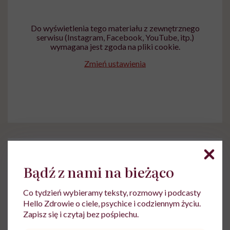
Do wyświetlenia tego materiału z zewnętrznego
serwisu (Instagram, Facebook, YouTube, itp.)
wymagana jest zgoda na pliki cookie.
Zmień ustawienia
Bądź z nami na bieżąco
Do wyświetlenia tego materiału z zewnętrznego
serwisu (Instagram, Facebook, YouTube, itp.)
Co tydzień wybieramy teksty, rozmowy i podcasty
wymagana jest zgoda na pliki cookie.
Hello Zdrowie o ciele, psychice i codziennym życiu.
Zapisz się i czytaj bez pośpiechu.
Zmień ustawienia