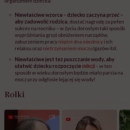
organizmem dziecka:
Niewłaściwe wzorce – dziecko zaczyna przeć –
aby zadowolić rodzica
, dostać nagrodę za pełen
sukces na nocniku – w życiu dorosłym taki sposób
wypróżniania grozi obniżeniem narządów,
zaburzeniem pracy
mięśni dna miednicy
i ich
relaksu oraz
nietrzymaniem moczu
/gazów itd.
Niewłaściwe jest tez puszczanie wody, aby
ułatwić dziecku rozpoczęcie
mikcji
– w ten
sposób w wieku dorosłym będzie miało parcia na
mocz przy odgłosie lejącej się wody!
Rolki