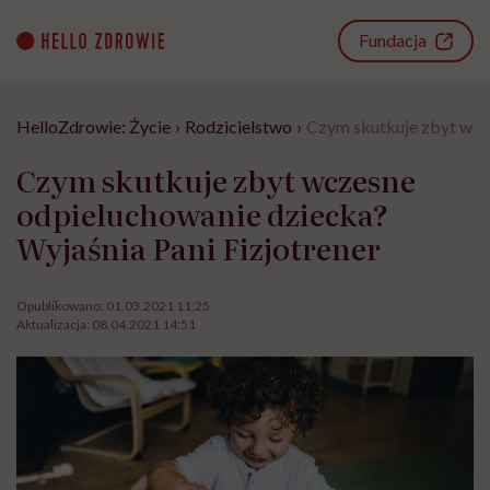
Go
to
Fundacja
content
HelloZdrowie: Życie
›
Rodzicielstwo
›
Czym skutkuje zbyt wcze
Czym skutkuje zbyt wczesne
odpieluchowanie dziecka?
Wyjaśnia Pani Fizjotrener
Opublikowano:
01.03.2021 11:25
Aktualizacja:
08.04.2021 14:51