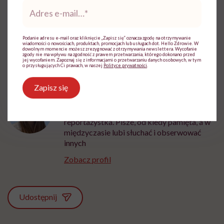
Adres
e-
mail
*
Podanie adresu e-mail oraz kliknięcie „Zapisz się” oznacza zgodę na otrzymywanie
wiadomości o nowościach, produktach, promocjach lub usługach dot. Hello Zdrowie. W
dowolnym momencie możesz zrezygnować z otrzymywania newslettera. Wycofanie
zgody nie ma wpływu na zgodność z prawem przetwarzania, którego dokonano przed
jej wycofaniem. Zapoznaj się z informacjami o przetwarzaniu danych osobowych, w tym
o przysługujących Ci prawach, w naszej
Polityce prywatności
.
Zapisz się
Ewa Wojciechowska
Dziennikarka, filolożka, politolożka,
reportażystka. Pisze, od kiedy pamięta, a w
międzyczasie lubi słuchać i obserwować
innych
Zobacz profil
Udostępnij