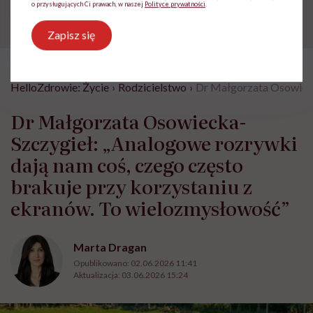
o przysługujących Ci prawach, w naszej
Polityce prywatności
.
Zapisz się
HelloZdrowie: Życie
›
Rodzicielstwo
›
Dr Małgorzata Osowieck
Dr Małgorzata Osowiecka-
Szczygieł: „Analogowe rozrywki
dają nam coś, czego często
brakuje przy korzystaniu z
ekranów. To wielozmysłowość”
Marta Dragan
Opublikowano:
02.06.2026 11:41
Aktualizacja:
03.06.2026 15:24