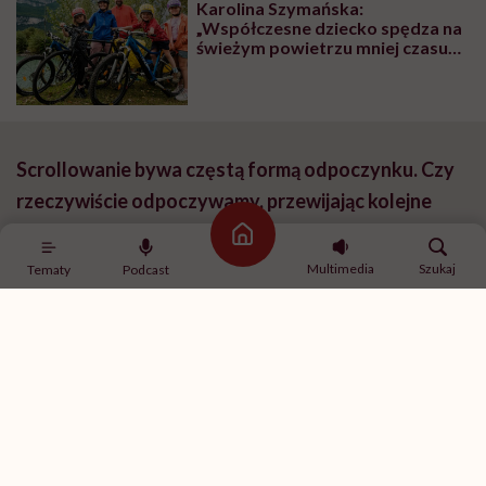
Karolina Szymańska:
„Współczesne dziecko spędza na
świeżym powietrzu mniej czasu
niż więzień na spacerze
penitencjarnym”
Scrollowanie bywa częstą formą odpoczynku. Czy
rzeczywiście odpoczywamy, przewijając kolejne
treści w telefonie?
Strona główna
Multimedia
Szukaj
Tematy
Podcast
Być może warto zacząć od tego, że wielu ludzi tak
naprawdę nie wie, czym jest odpoczynek. Każdy z nas
potrzebuje innej ilości stymulacji, ale co do zasady po
całym dniu pracy, zwłaszcza wieczorem, nasz
organizm potrzebuje wyciszenia, a nie kolejnych
bodźców. Kiedyś było o to łatwiej, bo ludzie żyli w
rytmie wyznaczanym przez światło dzienne: gdy