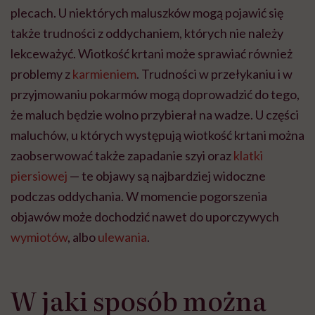
plecach. U niektórych maluszków mogą pojawić się
także trudności z oddychaniem, których nie należy
lekceważyć. Wiotkość krtani może sprawiać również
problemy z
karmieniem
. Trudności w przełykaniu i w
przyjmowaniu pokarmów mogą doprowadzić do tego,
że maluch będzie wolno przybierał na wadze. U części
maluchów, u których występują wiotkość krtani można
zaobserwować także zapadanie szyi oraz
klatki
piersiowej
— te objawy są najbardziej widoczne
podczas oddychania. W momencie pogorszenia
objawów może dochodzić nawet do uporczywych
wymiotów
, albo
ulewania
.
W jaki sposób można