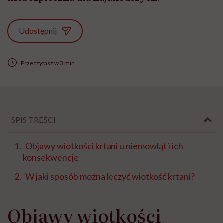
Udostępnij
Przeczytasz w 3 min
SPIS TREŚCI
Objawy wiotkości krtani u niemowląt i ich
konsekwencje
W jaki sposób można leczyć wiotkość krtani?
Objawy wiotkości