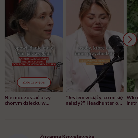
Zobacz więcej
Nie móc zostać przy
"Jestem w ciąży, co mi się
Wkró
chorym dziecku w
należy?". Headhunter o
Inst
szpitalu to tortura.
zmianie pokoleniowej u
atak
"Przeszkadzać w tym
kobiet w ciąży na rynku
wars
może chyba tylko
pracy
eksp
głupota i brak
wyobraźni"
Zuzanna Kowalewska