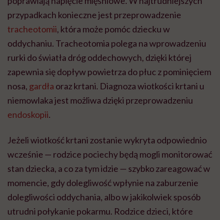
poprawiają napięcie mięśniowe. W najtrudniejszych
przypadkach konieczne jest przeprowadzenie
tracheotomii
, która może pomóc dziecku w
oddychaniu. Tracheotomia polega na wprowadzeniu
rurki do światła dróg oddechowych, dzięki której
zapewnia się dopływ powietrza do płuc z pominięciem
nosa,
gardła
oraz krtani. Diagnoza wiotkości krtani u
niemowlaka jest możliwa dzięki przeprowadzeniu
endoskopii
.
Jeżeli wiotkość krtani zostanie wykryta odpowiednio
wcześnie — rodzice pociechy będą mogli monitorować
stan dziecka, a co za tym idzie — szybko zareagować w
momencie, gdy dolegliwość wpłynie na zaburzenie
dolegliwości oddychania, albo w jakikolwiek sposób
utrudni połykanie pokarmu. Rodzice dzieci, które