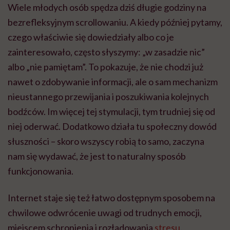
Wiele młodych osób spędza dziś długie godziny na
bezrefleksyjnym scrollowaniu. A kiedy później pytamy,
czego właściwie się dowiedziały albo co je
zainteresowało, często słyszymy: „w zasadzie nic”
albo „nie pamiętam”. To pokazuje, że nie chodzi już
nawet o zdobywanie informacji, ale o sam mechanizm
nieustannego przewijania i poszukiwania kolejnych
bodźców. Im więcej tej stymulacji, tym trudniej się od
niej oderwać. Dodatkowo działa tu społeczny dowód
słuszności – skoro wszyscy robią to samo, zaczyna
nam się wydawać, że jest to naturalny sposób
funkcjonowania.
Internet staje się też łatwo dostępnym sposobem na
chwilowe odwrócenie uwagi od trudnych emocji,
miejscem schronienia i rozładowania
stresu
.