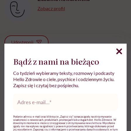
Zobacz profil
Udostępnij
Bądź z nami na bieżąco
Powiązane tematy:
Co tydzień wybieramy teksty, rozmowy i podcasty
Dziecko
Gardło
Hello Zdrowie o ciele, psychice i codziennym życiu.
Zapisz się i czytaj bez pośpiechu.
Adres
e-
mail
*
Treści zawarte w serwisie mają wyłącznie
i
charakter informacyjny i nie stanowią porady
lekarskiej. Pamiętaj, że w przypadku
Podanie adresu e-mail oraz kliknięcie „Zapisz się” oznacza zgodę na otrzymywanie
wiadomości o nowościach, produktach, promocjach lub usługach dot. Hello Zdrowie. W
problemów ze zdrowiem należy bezwzględnie
dowolnym momencie możesz zrezygnować z otrzymywania newslettera. Wycofanie
zgody nie ma wpływu na zgodność z prawem przetwarzania, którego dokonano przed
skonsultować się z lekarzem.
jej wycofaniem. Zapoznaj się z informacjami o przetwarzaniu danych osobowych, w tym