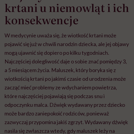
krtani u niemowląt i ich
konsekwencje
W medycynie uważa się, że wiotkość krtani może
pojawić się już w chwili narodzin dziecka, ale jej objawy
mogą ujawnić się dopiero po kilku tygodniach.
Najczęściej dolegliwość daje o sobie znać pomiędzy 3,
a 5 miesiącem życia. Maluszek, który boryka się z
wiotkością krtani po jakimś czasie od urodzenia może
zacząć mieć problemy ze wdychaniem powietrza,
które najczęściej pojawiają się podczas snu i
odpoczynku malca. Dźwięk wydawany przez dziecko
może bardzo zaniepokoić rodziców, ponieważ
zazwyczaj przypomina jakiś zgrzyt. Wydawany dźwięk
nasila się zwłaszcza wtedy, gdy maluszek leży na