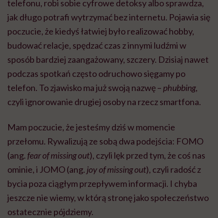
telefonu, robi sobie cyfrowe detoksy albo sprawdza,
jak długo potrafi wytrzymać bez internetu. Pojawia się
poczucie, że kiedyś łatwiej było realizować hobby,
budować relacje, spędzać czas z innymi ludźmi w
sposób bardziej zaangażowany, szczery. Dzisiaj nawet
podczas spotkań często odruchowo sięgamy po
telefon. To zjawisko ma już swoją nazwę –
phubbing
,
czyli ignorowanie drugiej osoby na rzecz smartfona.
Mam poczucie, że jesteśmy dziś w momencie
przełomu. Rywalizują ze sobą dwa podejścia: FOMO
(ang.
fear of missing out
), czyli lęk przed tym, że coś nas
ominie, i JOMO (ang.
joy of missing out
), czyli radość z
bycia poza ciągłym przepływem informacji. I chyba
jeszcze nie wiemy, w którą stronę jako społeczeństwo
ostatecznie pójdziemy.