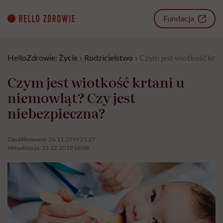
Go
to
Fundacja
content
HelloZdrowie: Życie
›
Rodzicielstwo
›
Czym jest wiotkość krta
Czym jest wiotkość krtani u
niemowląt? Czy jest
niebezpieczna?
Opublikowano:
26.11.2019 21:27
Aktualizacja:
15.12.2019 16:06