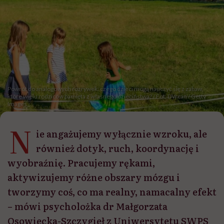
Powrót do analogowych rozrywek: czego dzieci mogą nauczyć się z zabaw,
które wielu rodziców pamięta z własnego dzieciństwa? / Fot. DVrcan / Getty
Images
N
ie angażujemy wyłącznie wzroku, ale
również dotyk, ruch, koordynację i
wyobraźnię. Pracujemy rękami,
aktywizujemy różne obszary mózgu i
tworzymy coś, co ma realny, namacalny efekt
– mówi psycholożka dr Małgorzata
Osowiecka-Szczygieł z Uniwersytetu SWPS