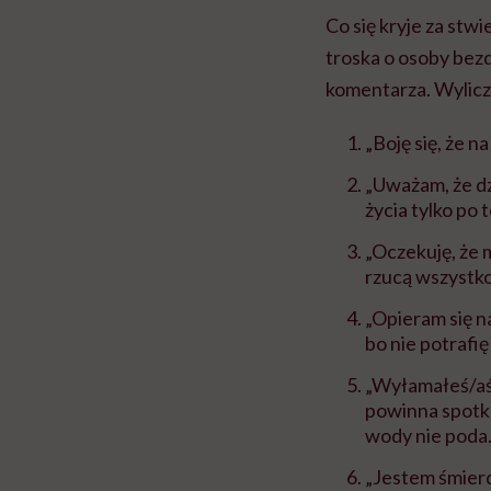
Co się kryje za stw
troska o osoby bez
komentarza. Wylicz
„Boję się, że n
„Uważam, że dz
życia tylko po
„Oczekuję, że m
rzucą wszystko
„Opieram się n
bo nie potrafi
„Wyłamałeś/aś 
powinna spotkać
wody nie poda.
„Jestem śmier