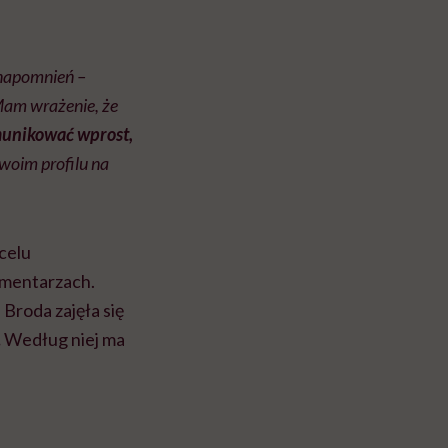
 napomnień –
Mam wrażenie, że
munikować wprost,
swoim profilu na
celu
omentarzach.
Broda zajęła się
.
Według niej ma