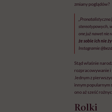
zmiany poglądów?
„Pronatalistyczna 
stereotypowych, w
one już nawet nie r
że sobie ich nie 
Instagramie @bezdz
Stąd właśnie narodz
rozpracowywanie i 
Jednym z pierwszych
innym popularnym 
ono aż sześć rożny
Rolki