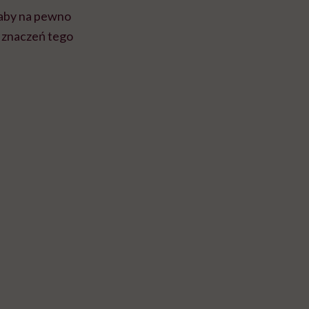
o aby na pewno
h znaczeń tego