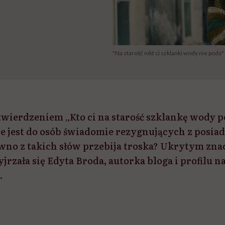
"Na starość nikt ci szklanki wody nie poda
stwierdzeniem „Kto ci na starość szklankę wody p
e jest do osób świadomie rezygnujących z posiada
ewno z takich słów przebija troska? Ukrytym zn
rzała się Edyta Broda, autorka bloga i profilu n
.