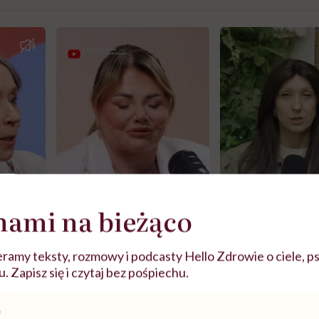
nami na bieżąco
ramy teksty, rozmowy i podcasty Hello Zdrowie o ciele, ps
j
 Zapisz się i czytaj bez pośpiechu.
zy
"Jestem w ciąży, co mi się
Wkrótce nowa "