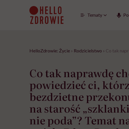
Go
to
content
Tematy
Po
HelloZdrowie: Życie
›
Rodzicielstwo
›
Co tak napr
Co tak naprawdę ch
powiedzieć ci, któr
bezdzietne przekonu
na starość „szklank
nie poda”? Temat na