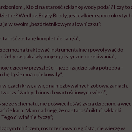
ierdzeniem „Kto ci na starość szklankę wody poda”? I czy t
dzietne? Według Edyty Brody, jest całkiem sporo ukrytyc
a je w swoim „bezdzietnikowym słowniczku”:
a starość zostanę kompletnie sam/a”;
ieci można traktować instrumentalnie i powoływać do
 to, żeby zaspakajały moje egoistyczne oczekiwania”;
oje dzieci w przyszłości – jeżeli zajdzie taka potrzeba –
 i będą się mną opiekowały”;
a więzach krwi, a więc na niezbywalnych zobowiązaniach,
ę tworzyć żadnych innych wartościowych więzi”;
się ze schematu, nie poświęciłeś/aś życia dzieciom, a więc
 cię kara. Mam nadzieję, że na starość nikt ci szklanki
 Tego ci właśnie życzę”;
dzącym tchórzem, roszczeniowym egoistą, nie wierzę w