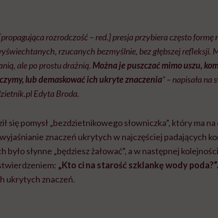
[propagująca rozrodczość – red.] presja przybiera często formę
yświechtanych, rzucanych bezmyślnie, bez głębszej refleksji. 
anią, ale po prostu drażnią.
Można je puszczać mimo uszu, ko
życzymy, lub demaskować ich ukryte znaczenia
” – napisała na 
ietnik.pl Edyta Broda.
ił się pomysł „bezdzietnikowego słowniczka”, który ma na 
wyjaśnianie znaczeń ukrytych w najczęściej padających k
 było słynne „będziesz żałować”, a w następnej kolejności 
stwierdzeniem:
„Kto ci na starość szklankę wody poda?”
ch ukrytych znaczeń.