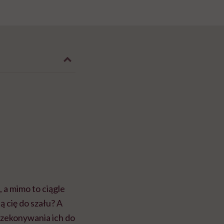
, a mimo to ciągle
 cię do szału? A
rzekonywania ich do