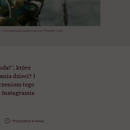
" - co to tak naprawdę znaczy?/ Pexels.com
oda?”, które
nia dzieci? I
aczeniom tego
a Instagramie
Przeczytasz w 4 min