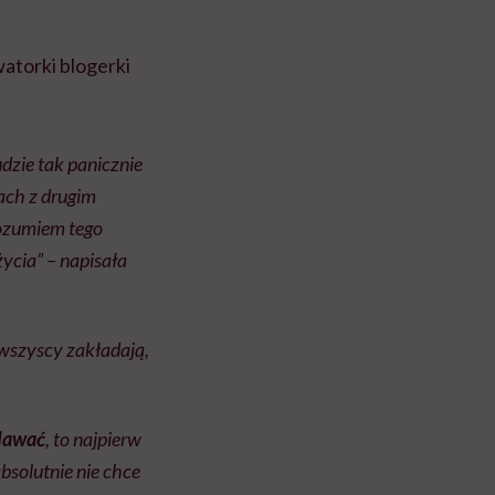
atorki blogerki
udzie tak panicznie
ach z drugim
rozumiem tego
życia” – napisała
 wszyscy zakładają,
odawać
, to najpierw
bsolutnie nie chce