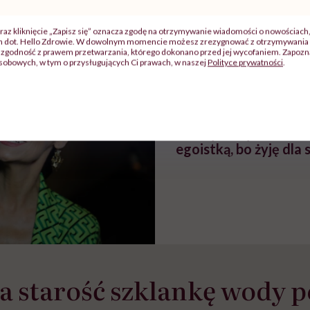
szpitalu
należy?". Headhunter o
Instrukcja". Tym 
szkadzać
zmianie pokoleniowej u
atakach paniki. Z
raz kliknięcie „Zapisz się” oznacza zgodę na otrzymywanie wiadomości o nowościach
tylko
kobiet w ciąży na rynku
warsztat pacjen
ch dot. Hello Zdrowie. W dowolnym momencie możesz zrezygnować z otrzymywania 
braźni"
pracy
ekspercki
zgodność z prawem przetwarzania, którego dokonano przed jej wycofaniem. Zapoznaj
sobowych, w tym o przysługujących Ci prawach, w naszej
Polityce prywatności
.
POLECAMY
Olga Bończyk o bezdz
„Kiedyś usłyszałam, 
egoistką, bo żyję dla 
na starość szklankę wody 