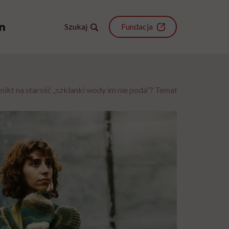
Szukaj
Fundacja
nikt na starość „szklanki wody im nie poda”? Temat na tapet wzię