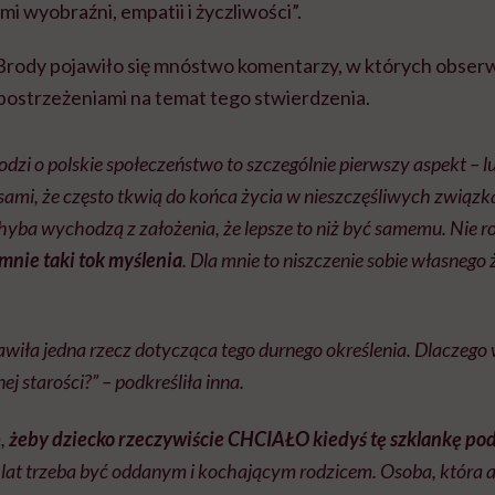
 mi wyobraźni, empatii i życzliwości”.
rody pojawiło się mnóstwo komentarzy, w których obserw
 spostrzeżeniami na temat tego stwierdzenia.
hodzi o polskie społeczeństwo to szczególnie pierwszy aspekt – l
 sami, że często tkwią do końca życia w nieszczęśliwych związk
hyba wychodzą z założenia, że lepsze to niż być samemu. Nie 
mnie taki tok myślenia
. Dla mnie to niszczenie sobie własnego 
wiła jedna rzecz dotycząca tego durnego określenia. Dlaczego
ej starości?” – podkreśliła inna.
m,
żeby dziecko rzeczywiście CHCIAŁO kiedyś tę szklankę p
t lat trzeba być oddanym i kochającym rodzicem. Osoba, która a