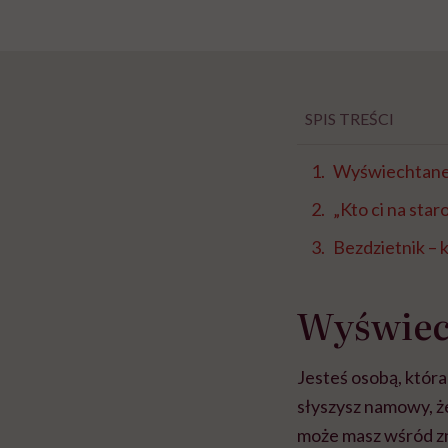
SPIS TREŚCI
Wyświechtane
„Kto ci na sta
Bezdzietnik – k
Wyświec
Jesteś osobą, która
słyszysz namowy, że
może masz wśród zn