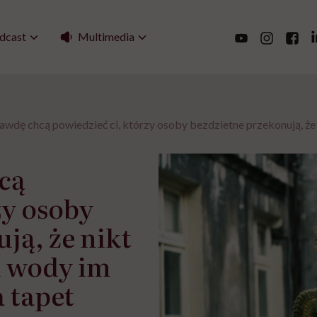
Multimedia
dcast
awdę chcą powiedzieć ci, którzy osoby bezdzietne przekonują, że 
cą
zy osoby
ją, że nikt
i wody im
 tapet