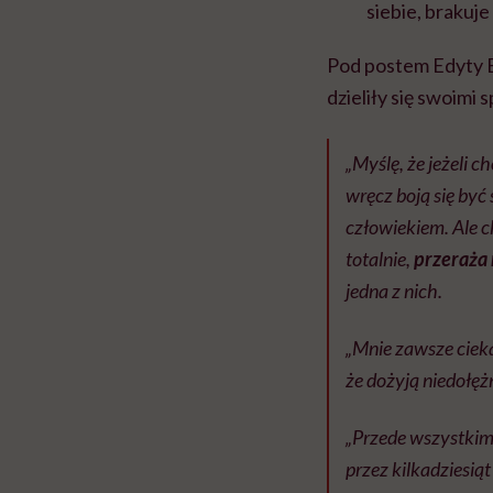
siebie, brakuje
Pod postem Edyty B
dzieliły się swoimi
„Myślę, że jeżeli c
wręcz boją się być
człowiekiem. Ale c
totalnie,
przeraża 
jedna z nich.
„Mnie zawsze cieka
że dożyją niedołężn
„Przede wszystki
przez kilkadziesią