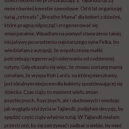
mnie również kwestie zawodowe. Od 6 lat organizuję
tutaj „retreats” „Breathe Mama” dla kobiet z dziećmi,
które pragną odpocząć i zregenerować się
emocjonalnie. Wpadłam na pomysł stworzenia takiej
inicjatywy po urodzeniu najstarszego syna Felka, bo
wiedziałam z autopsji, że współczesne matki
potrzebują regeneracji i oderwania od codziennej
rutyny. Gdy okazało się więc, że znowu zostanę mamą
uznałam, że wyspa Koh Lanta, na której mieszkamy,
jest idealnym miejscem dla kobiety spodziewającej się
dziecka. Czas ciąży to moment wielu zmian
psychicznych, fizycznych, ale i duchowych i wiedząc
jak wygląda styl życia w Tajlandii, podjęłam decyzję, by
spędzić część ciąży właśnie tutaj. W Tajlandii miałam
przestrzeń, by się zatrzymać i zadbać o siebie, by mieć