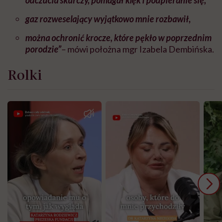
odczucia skurczy, pomagał klęk i podpieranie się,
gaz rozweselający wyjątkowo mnie rozbawił,
można ochronić krocze, które pękło w poprzednim
porodzie”
– mówi położna mgr Izabela Dembińska.
Rolki