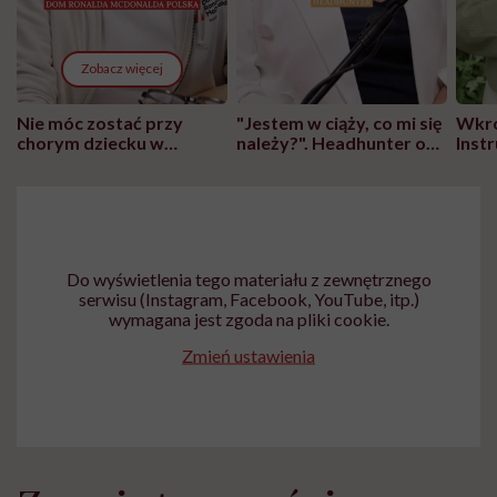
Zobacz więcej
Nie móc zostać przy
"Jestem w ciąży, co mi się
Wkró
chorym dziecku w
należy?". Headhunter o
Inst
szpitalu to tortura.
zmianie pokoleniowej u
atak
"Przeszkadzać w tym
kobiet w ciąży na rynku
wars
może chyba tylko
pracy
eksp
głupota i brak
wyobraźni"
Do wyświetlenia tego materiału z zewnętrznego
serwisu (Instagram, Facebook, YouTube, itp.)
wymagana jest zgoda na pliki cookie.
Zmień ustawienia