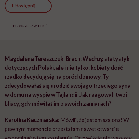
Udostępnij
Przeczytasz w 11 min
Magdalena Tereszczuk-Brach: Według statystyk
dotyczących Polski, ale i nie tylko, kobiety dość
rzadko decydują się
na poró
d domowy. Ty
zdecydowałaś się urodzić swojego trzeciego syna
w domu na wyspie w Tajlandii. Jak reagowali twoi
bliscy, gdy m
ó
wiłaś im o swoich zamiarach?
Karolina Kaczmarska:
Mówili, że jestem szalona! W
pewnym momencie przestałam nawet otwarcie
wspominać o tym, co planuję. Oczywiście nie wszyscy