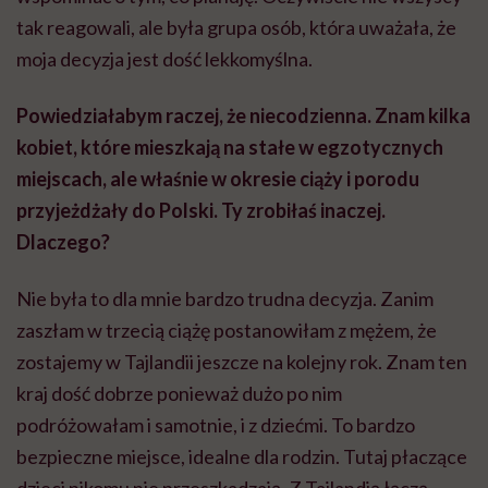
tak reagowali, ale była grupa osób, która uważała, że
moja decyzja jest dość lekkomyślna.
Powiedziałabym raczej, że niecodzienna. Znam kilka
kobiet, kt
ó
re mieszkają
na sta
łe w egzotycznych
miejscach, ale właśnie w okresie ciąży i porodu
przyjeżdżały do Polski. Ty zrobiłaś inaczej.
Dlaczego?
Nie była to dla mnie bardzo trudna decyzja. Zanim
zaszłam w trzecią ciążę postanowiłam z mężem, że
zostajemy w Tajlandii jeszcze na kolejny rok. Znam ten
kraj dość dobrze ponieważ dużo po nim
podróżowałam i samotnie, i z dziećmi. To bardzo
bezpieczne miejsce, idealne dla rodzin. Tutaj płaczące
dzieci nikomu nie przeszkadzają. Z Tajlandią łączą