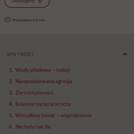
Udostępnij
Przeczytasz w 5 min
SPIS TREŚCI
Wody płodowe – rodzę!
Niespodziewana agresja
Zero intymności
Bolesne nacięcie krocza
Wstydliwy temat – wypróżnienie
Nie było tak źle