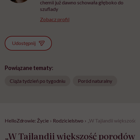
chemii już dawno schowała głęboko do
szuflady
Zobacz profil
Udostępnij
Powiązane tematy:
Ciąża tydzień po tygodniu
Poród naturalny
HelloZdrowie: Życie
›
Rodzicielstwo
›
„W Tajlandii większość p
„W Tajlandii większość porodów