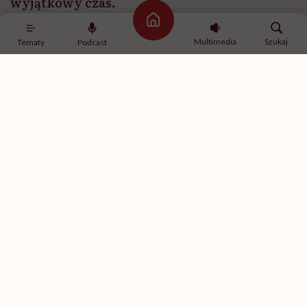
wyjątkowy czas.
Strona główna
Multimedia
Szukaj
Tematy
Podcast
Mimo że czułaś się dobrze i ciąży nic nie zagrażał
o?
Tak. Miałam to też potwierdzone przez polskich
lekarzy, że ciąża przebiegała bez żadnych problemów.
Dodało mi to więc pewności, abym faktycznie urodziła
w domu. Dodatkowo to był moment, kiedy poznałam
wspaniałego człowieka Roberta Bitera, który jest
doświadczonym położnym, a jego misją jest
propagowanie porodów naturalnych
Gdzie się spotkaliś
cie?
Przez wspólną znajomą również położną Marlyn,
która miała asystować przy moim porodzie. Ze