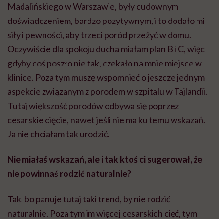
Madalińskiego w Warszawie, były cudownym
doświadczeniem, bardzo pozytywnym, i to dodało mi
siły i pewności, aby trzeci poród przeżyć w domu.
Oczywiście dla spokoju ducha miałam plan B i C, więc
gdyby coś poszło nie tak, czekało na mnie miejsce w
klinice. Poza tym muszę wspomnieć o jeszcze jednym
aspekcie związanym z porodem w szpitalu w Tajlandii.
Tutaj większość porodów odbywa się poprzez
cesarskie cięcie, nawet jeśli nie ma ku temu wskazań.
Ja nie chciałam tak urodzić.
Nie miałaś wskazań, ale i tak ktoś ci sugerował, że
nie powinnaś rodzić naturalnie?
Tak, bo panuje tutaj taki trend, by nie rodzić
naturalnie. Poza tym im więcej cesarskich cięć, tym