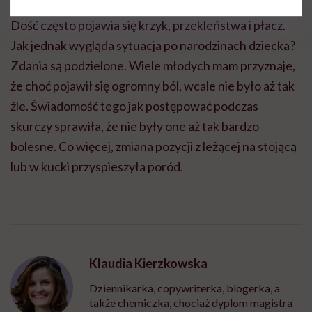
rodzącej jest bardzo dużym obciążeniem i wysiłkiem.
Dość często pojawia się krzyk, przekleństwa i płacz.
Jak jednak wygląda sytuacja po narodzinach dziecka?
Zdania są podzielone. Wiele młodych mam przyznaje,
że choć pojawił się ogromny ból, wcale nie było aż tak
źle. Świadomość tego jak postępować podczas
skurczy sprawiła, że nie były one aż tak bardzo
bolesne. Co więcej, zmiana pozycji z leżącej na stojącą
lub w kucki przyspieszyła poród.
Klaudia Kierzkowska
Dziennikarka, copywriterka, blogerka, a
także chemiczka, chociaż dyplom magistra