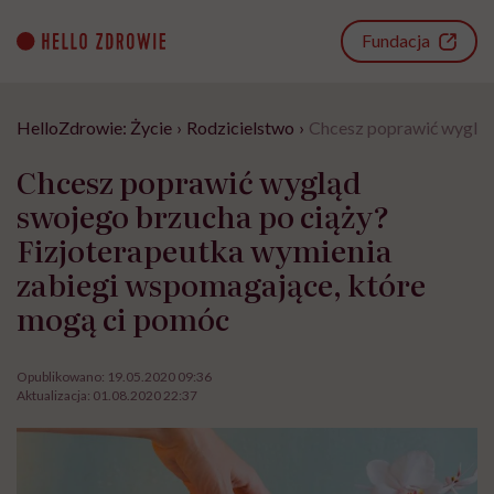
Go
to
Fundacja
content
HelloZdrowie: Życie
›
Rodzicielstwo
›
Chcesz poprawić wygląd
Chcesz poprawić wygląd
swojego brzucha po ciąży?
Fizjoterapeutka wymienia
zabiegi wspomagające, które
mogą ci pomóc
Opublikowano:
19.05.2020 09:36
Aktualizacja:
01.08.2020 22:37