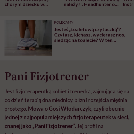
chorym dziecku w
należy?". Headhunter o
Inst
szpitalu to tortura.
zmianie pokoleniowej u
atak
"Przeszkadzać w tym
kobiet w ciąży na rynku
wars
może chyba tylko
pracy
eksp
POLECAMY
głupota i brak
Jesteś „toaletową czytaczką”?
wyobraźni"
Czytasz, kichasz, wycierasz nos,
siedząc na toalecie? W ten
sposób niszczysz sobie zdrowie.
Rozmawiamy z Panią Fizjotrener
Pani Fizjotrener
Jest fizjoterapeutką kobiet i trenerką, zajmująca się na
co dzień terapią dna miednicy, blizn i rozejścia mięśnia
prostego.
Mowa o Gosi Włodarczyk, czyli obecnie
jednej z najpopularniejszych fizjoterapeutek w sieci,
znanej jako „Pani Fizjotrener”.
Jej profil na