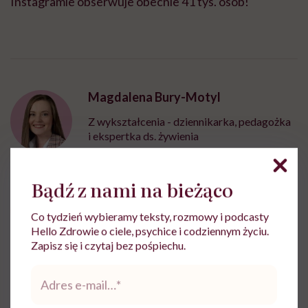
Instagramie obserwuje obecnie 41 tys. osób!
Magdalena Bury-Motyl
Z wykształcenia - dziennikarka, pedagożka
i ekspertka ds. żywienia
Zobacz profil
Bądź z nami na bieżąco
Udostępnij
Co tydzień wybieramy teksty, rozmowy i podcasty
Hello Zdrowie o ciele, psychice i codziennym życiu.
Zapisz się i czytaj bez pośpiechu.
Powiązane tematy:
Adres
e-
Fizjoterapia
mail
*