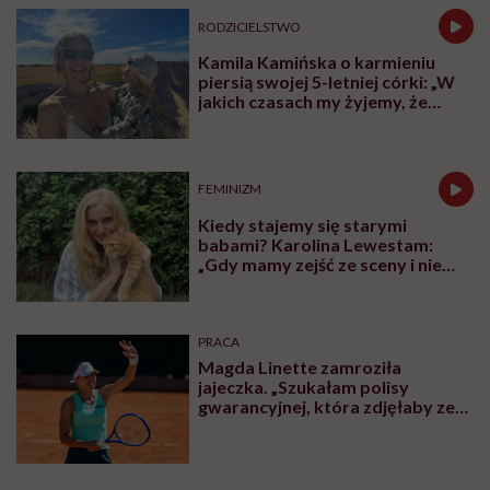
RODZICIELSTWO
Kamila Kamińska o karmieniu
piersią swojej 5-letniej córki: „W
jakich czasach my żyjemy, że
naturalne sprawy musimy
normalizować?”
FEMINIZM
Kiedy stajemy się starymi
babami? Karolina Lewestam:
„Gdy mamy zejść ze sceny i nie
psuć widoku”
PRACA
Magda Linette zamroziła
jajeczka. „Szukałam polisy
gwarancyjnej, która zdjęłaby ze
mnie presję tykającego czasu”