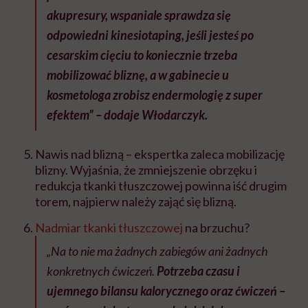
akupresury, wspaniale sprawdza się
odpowiedni kinesiotaping, jeśli jesteś po
cesarskim cięciu to koniecznie trzeba
mobilizować bliznę, a w gabinecie u
kosmetologa zrobisz endermologię z super
efektem” – dodaje Włodarczyk.
Nawis nad blizną – ekspertka zaleca mobilizację
blizny. Wyjaśnia, że zmniejszenie obrzęku i
redukcja tkanki tłuszczowej powinna iść drugim
torem, najpierw należy zająć się blizną.
Nadmiar tkanki tłuszczowej
na brzuchu?
„Na to nie ma żadnych zabiegów ani żadnych
konkretnych ćwiczeń.
Potrzeba czasu i
ujemnego bilansu kalorycznego oraz ćwiczeń –