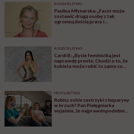
RODZICIELSTWO
Paulina Młynarska: „Facet może
zostawić drugą osobę z tak
ogromną ilością pracy i
obowiązków i uchodzi mu to
kompletnie na sucho. Nikt nie
uważa, że to świństwo”
RODZICIELSTWO
Cardi B: „Bycie feministką jest
naprawdę proste. Chodzi o to, że
kobieta może robić to samo co
mężczyzna. Wszystko, co potrafi
mężczyzna, potrafię i ja”
PROFILAKTYKA
Robisz sobie zastrzyki z heparyny
w brzuch? Pan Pielęgniarka
wyjaśnia, że najprawdopodobniej
robisz to źle