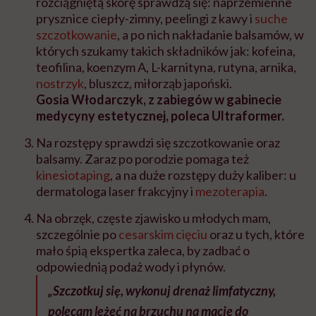
rozciągniętą skórę sprawdzą się: naprzemienne
prysznice ciepły-zimny, peelingi z kawy i
suche
szczotkowanie
, a po nich nakładanie balsamów, w
których szukamy takich składników jak: kofeina,
teofilina, koenzym A, L-karnityna, rutyna, arnika,
nostrzyk
, bluszcz, miłorząb japoński.
Gosia Włodarczyk, z zabiegów w gabinecie
medycyny estetycznej, poleca Ultraformer.
Na rozstępy sprawdzi się szczotkowanie oraz
balsamy. Zaraz po porodzie pomaga też
kinesiotaping
, a na duże rozstępy duży kaliber: u
dermatologa laser frakcyjny i
mezoterapia
.
Na obrzęk, częste zjawisko u młodych mam,
szczególnie po
cesarskim cięciu
oraz u tych, które
mało śpią ekspertka zaleca, by zadbać o
odpowiednią podaż wody i płynów.
„Szczotkuj się, wykonuj drenaż limfatyczny,
polecam leżeć na brzuchu na macie do