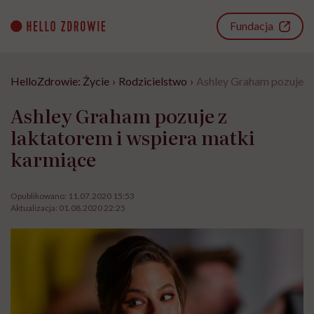
Go
to
Fundacja
content
HelloZdrowie: Życie
›
Rodzicielstwo
›
Ashley Graham pozuje z 
Ashley Graham pozuje z
laktatorem i wspiera matki
karmiące
Opublikowano:
11.07.2020 15:53
Aktualizacja:
01.08.2020 22:25