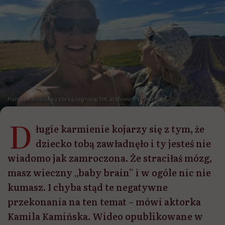
Kamila Kamińska z córką Jaśminą/ fot. archiwum prywatne
D
ługie karmienie kojarzy się z tym, że
dziecko tobą zawładnęło i ty jesteś nie
wiadomo jak zamroczona. Że straciłaś mózg,
masz wieczny „baby brain” i w ogóle nic nie
kumasz. I chyba stąd te negatywne
przekonania na ten temat – mówi aktorka
Kamila Kamińska. Wideo opublikowane w