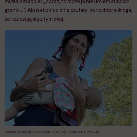
myślałam sobie: „Zaraz, to może ja nie umiem stawiać
granic…”. Ale na koniec dnia czułam, że to dobra droga,
że też czuję się z tym okej.
Kamila Kamińska z córką Jaśminą/ fot. archiwum prywatne