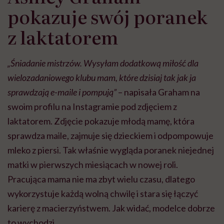
głupota i brak
pokazuje swój poranek
wyobraźni"
z laktatorem
„Śniadanie mistrzów. Wysyłam dodatkową miłość dla
wielozadaniowego klubu mam, które dzisiaj tak jak ja
sprawdzają e-maile i pompują”
– napisała Graham na
swoim profilu na Instagramie pod zdjęciem z
laktatorem. Zdjęcie pokazuje młodą mamę, która
sprawdza maile, zajmuje się dzieckiem i odpompowuje
mleko z piersi. Tak właśnie wygląda poranek niejednej
matki w pierwszych miesiącach w nowej roli.
Pracująca mama nie ma zbyt wielu czasu, dlatego
wykorzystuje każdą wolną chwilę i stara się łączyć
karierę z macierzyństwem. Jak widać, modelce dobrze
to wychodzi.