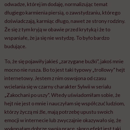
odwadze, której im dodaję, normalizując temat
długiego karmienia piersią, o zawstydzaniu, którego
doświadczają, karmiąc długo, nawet ze strony rodziny.
Że się z tym kryją w obawie przed krytyką i że to
wspaniałe, że ja się nie wstydzę. To było bardzo
budujące.
To, że się pojawiły jakieś „zarzygane buźki”, jakoś mnie
mocno nie rusza. Bo to jest taki typowy „trollowy” hejt
internetowy. Jestem z nim oswojona od czasu
wcielania się w czarny charakter Sylwii w serialu
„Zakochani po uszy”. Wtedy uświadomiłam sobie, że
hejt nie jest o mnie i nauczyłam się współczuć ludziom,
którzy życzą mi źle, mają potrzebę upustu swoich
emocji w internecie lub zwyczajnie okazywało się, że
wykonałam dobrze swoją pracę, skoro efekt jest taki,