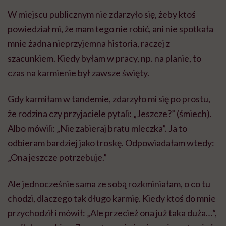
W miejscu publicznym nie zdarzyło się, żeby ktoś
powiedział mi, że mam tego nie robić, ani nie spotkała
mnie żadna nieprzyjemna historia, raczej z
szacunkiem. Kiedy byłam w pracy, np. na planie, to
czas na karmienie był zawsze święty.
Gdy karmiłam w tandemie, zdarzyło mi się po prostu,
że rodzina czy przyjaciele pytali: „Jeszcze?” (śmiech).
Albo mówili: „Nie zabieraj bratu mleczka”. Ja to
odbieram bardziej jako troskę. Odpowiadałam wtedy:
„Ona jeszcze potrzebuje.”
Ale jednocześnie sama ze sobą rozkminiałam, o co tu
chodzi, dlaczego tak długo karmię. Kiedy ktoś do mnie
przychodził i mówił: „Ale przecież ona już taka duża…”,