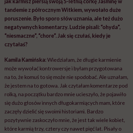
jak karmisz piersią swoją 5-letnią córkę Jaśminę w
tandemie z półrocznym Witkiem, wywołało duże
poruszenie. Było sporo słów uznania, ale też dużo
negatywnych komentarzy. Ludzie pisali: “ohyda”,
“niesmaczne”, “chore”. Jak się czułaś, kiedy je
czytałaś?
Kamila Kamińska:
Wiedziałam, że długie karmienie
może wywołać kontrowersje i byłam przygotowana
na to, że komuś to się może nie spodobać. Ale uznałam,
że jestem na to gotowa. Jak czytałam komentarze pod
rolką, na początku bardzo mnie ucieszyło, że pojawiło
się dużo głosów innych długokarmiących mam, które
zaczęły dzielić się swoimi historiami. Bardzo
pozytywnie zaskoczyło mnie, że jest tak wiele kobiet,
które karmią trzy, cztery czy nawet pięć lat. Pisały o