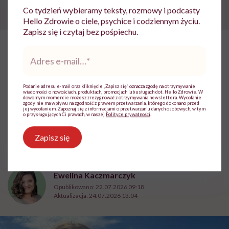
Co tydzień wybieramy teksty, rozmowy i podcasty
Hello Zdrowie o ciele, psychice i codziennym życiu.
Zapisz się i czytaj bez pośpiechu.
Adres
HelloZdrowie: Życie
›
Rodzicielstwo
›
Kamila Kamińska o karmi
e-
mail
*
Kamila Kamińska o karmieniu
Podanie adresu e-mail oraz kliknięcie „Zapisz się” oznacza zgodę na otrzymywanie
piersią swojej 5-letniej córki: „W
wiadomości o nowościach, produktach, promocjach lub usługach dot. Hello Zdrowie. W
dowolnym momencie możesz zrezygnować z otrzymywania newslettera. Wycofanie
zgody nie ma wpływu na zgodność z prawem przetwarzania, którego dokonano przed
jakich czasach my żyjemy, że
jej wycofaniem. Zapoznaj się z informacjami o przetwarzaniu danych osobowych, w tym
o przysługujących Ci prawach, w naszej
Polityce prywatności
.
naturalne sprawy musimy
Zapisz się
normalizować?”
Ewelina Kaczmarczyk
Opublikowano:
22.07.2026 09:18
Aktualizacja:
24.07.2026 13:04