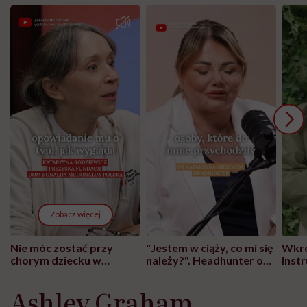
Zobacz więcej
Nie móc zostać przy
"Jestem w ciąży, co mi się
Wkró
chorym dziecku w
należy?". Headhunter o
Inst
szpitalu to tortura.
zmianie pokoleniowej u
atak
"Przeszkadzać w tym
kobiet w ciąży na rynku
wars
Ashley Graham
może chyba tylko
pracy
eksp