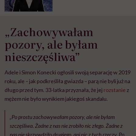
100 tysięcy obserwujących”
„Zachowywałam
pozory, ale byłam
nieszczęśliwa”
Adele i Simon Konecki ogłosili swoją separację w 2019
roku, ale – jak podkreśliła gwiazda – parą nie byli już na
długo przed tym. 33-latka przyznała, że jej
rozstanie
z
mężem nie było wynikiem jakiegoś skandalu.
„Po prostu zachowywałam pozory, ale nie byłam
szczęśliwa. Żadne z nas nie zrobiło nic złego. Żadne z
nas nie skrzywdziło drugiego, ani nic z tych rzeczy. Po