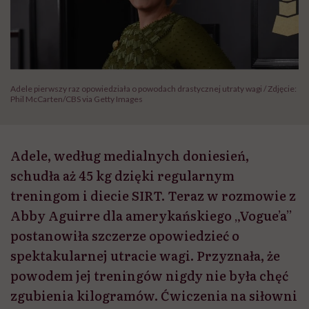
Adele pierwszy raz opowiedziała o powodach drastycznej utraty wagi / Zdjęcie:
Phil McCarten/CBS via Getty Images
Adele, według medialnych doniesień,
schudła aż 45 kg dzięki regularnym
treningom i diecie SIRT. Teraz w rozmowie z
Abby Aguirre dla amerykańskiego „Vogue’a”
postanowiła szczerze opowiedzieć o
spektakularnej utracie wagi. Przyznała, że
powodem jej treningów nigdy nie była chęć
zgubienia kilogramów. Ćwiczenia na siłowni