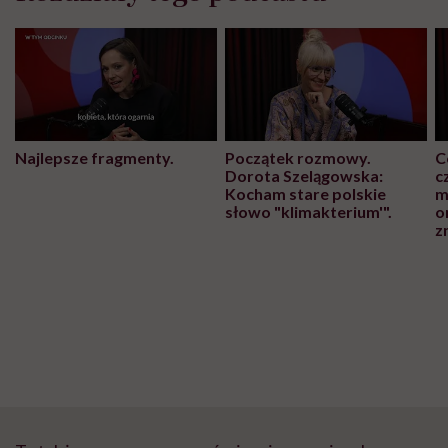
Najlepsze fragmenty.
Początek rozmowy.
C
Dorota Szelągowska:
c
Kocham stare polskie
m
słowo "klimakterium'".
o
z