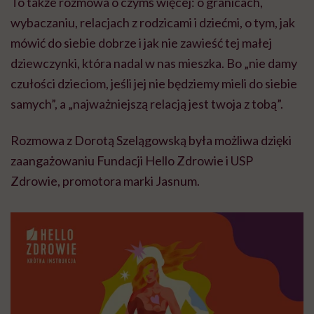
To także rozmowa o czymś więcej: o granicach,
wybaczaniu, relacjach z rodzicami i dziećmi, o tym, jak
mówić do siebie dobrze i jak nie zawieść tej małej
dziewczynki, która nadal w nas mieszka. Bo „nie damy
czułości dzieciom, jeśli jej nie będziemy mieli do siebie
samych”, a „najważniejszą relacją jest twoja z tobą”.
Rozmowa z Dorotą Szelągowską była możliwa dzięki
zaangażowaniu Fundacji Hello Zdrowie i USP
Zdrowie, promotora marki Jasnum.