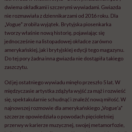
dwiema okładkami i szczerymi wywiadami. Gwiazda
nie rozmawiała z dziennikarzami od 2016 roku. Dla
„Vogue” zrobiła wyjątek. Brytyjska piosenkarka
tworzy właśnie nową historię, pojawiając się
jednocześnie na listopadowej okładce zarówno
amerykańskiej, jak i brytyjskiej edycji tego magazynu.
Do tej pory żadna inna gwiazda nie dostąpiła takiego
zaszczytu.
Od jej ostatniego wywiadu minęło przeszło 5 lat. W
międzyczasie artystka zdążyła wyjść za mąż i rozwieść
się, spektakularnie schudnąć i znaleźć nową miłość. W
najnowszej rozmowie dla amerykańskiego „Vogue’a”
szczerze opowiedziała o powodach pięcioletniej
przerwy w karierze muzycznej, swojej metamorfozie,