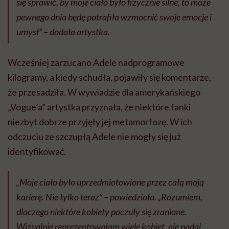
się sprawić, by moje ciało było fizycznie silne, to może
pewnego dnia będę potrafiła wzmocnić swoje emocje i
umysł” – dodała artystka.
Wcześniej zarzucano Adele nadprogramowe
kilogramy, a kiedy schudła, pojawiły się komentarze,
że przesadziła. W wywiadzie dla amerykańskiego
„Vogue’a” artystka przyznała, że niektóre fanki
niezbyt dobrze przyjęły jej metamorfozę. W ich
odczuciu ze szczupłą Adele nie mogły się już
identyfikować.
„Moje ciało było uprzedmiotowione przez całą moją
karierę. Nie tylko teraz” – powiedziała. „Rozumiem,
dlaczego niektóre kobiety poczuły się zranione.
Wizualnie reprezentowałam wiele kobiet, ale nadal