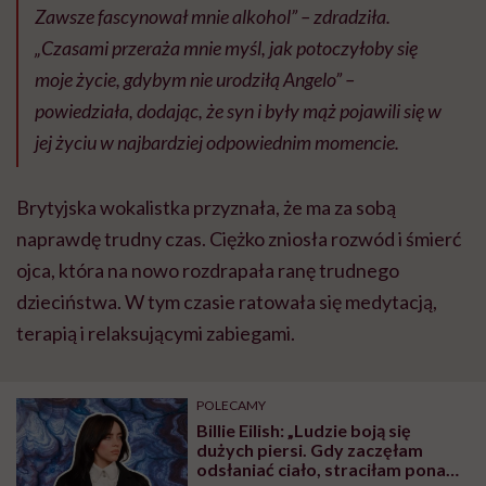
Zawsze fascynował mnie alkohol” – zdradziła.
„Czasami przeraża mnie myśl, jak potoczyłoby się
moje życie, gdybym nie urodziłą Angelo” –
powiedziała, dodając, że syn i były mąż pojawili się w
jej życiu w najbardziej odpowiednim momencie.
Brytyjska wokalistka przyznała, że ma za sobą
naprawdę trudny czas. Ciężko zniosła rozwód i śmierć
ojca, która na nowo rozdrapała ranę trudnego
dzieciństwa. W tym czasie ratowała się medytacją,
terapią i relaksującymi zabiegami.
POLECAMY
Billie Eilish: „Ludzie boją się
dużych piersi. Gdy zaczęłam
odsłaniać ciało, straciłam ponad