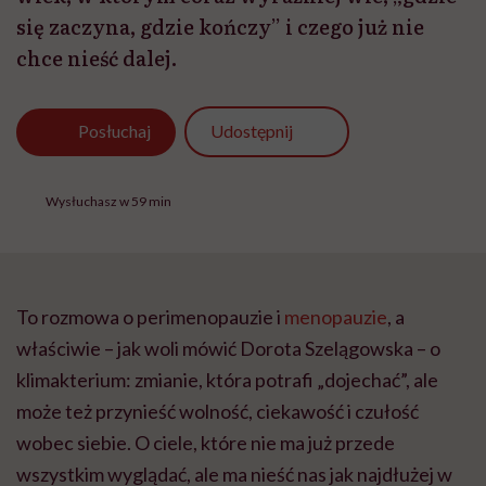
się zaczyna, gdzie kończy” i czego już nie
chce nieść dalej.
Udostępnij
Posłuchaj
Wysłuchasz w 59 min
To rozmowa o perimenopauzie i
menopauzie
, a
właściwie – jak woli mówić Dorota Szelągowska – o
klimakterium: zmianie, która potrafi „dojechać”, ale
może też przynieść wolność, ciekawość i czułość
wobec siebie. O ciele, które nie ma już przede
wszystkim wyglądać, ale ma nieść nas jak najdłużej w