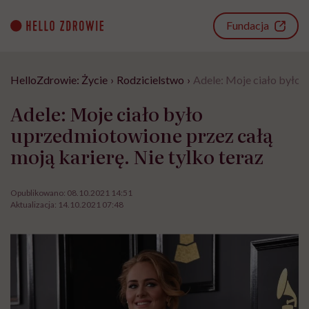
Go
to
Fundacja
content
HelloZdrowie: Życie
›
Rodzicielstwo
›
Adele: Moje ciało było 
Adele: Moje ciało było
uprzedmiotowione przez całą
moją karierę. Nie tylko teraz
Opublikowano:
08.10.2021 14:51
Aktualizacja:
14.10.2021 07:48