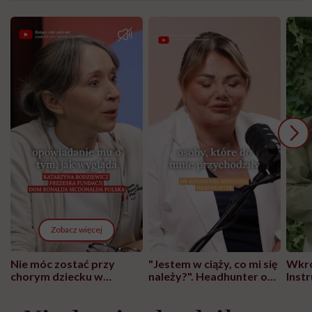
Zobacz więcej
Nie móc zostać przy
"Jestem w ciąży, co mi się
Wkró
chorym dziecku w
należy?". Headhunter o
Inst
szpitalu to tortura.
zmianie pokoleniowej u
atak
"Przeszkadzać w tym
kobiet w ciąży na rynku
wars