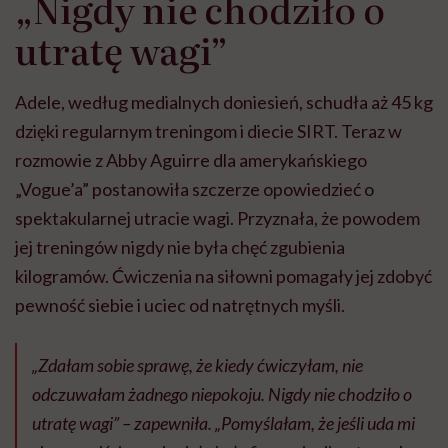
„Nigdy nie chodziło o
może chyba tylko
pracy
eksp
głupota i brak
utratę wagi”
wyobraźni"
Adele, według medialnych doniesień, schudła aż 45 kg
dzięki regularnym treningom i diecie SIRT. Teraz w
rozmowie z Abby Aguirre dla amerykańskiego
„Vogue’a” postanowiła szczerze opowiedzieć o
spektakularnej utracie wagi. Przyznała, że powodem
jej treningów nigdy nie była chęć zgubienia
kilogramów. Ćwiczenia na siłowni pomagały jej zdobyć
pewność siebie i uciec od natrętnych myśli.
„Zdałam sobie sprawę, że kiedy ćwiczyłam, nie
odczuwałam żadnego niepokoju. Nigdy nie chodziło o
utratę wagi” – zapewniła. „Pomyślałam, że jeśli uda mi