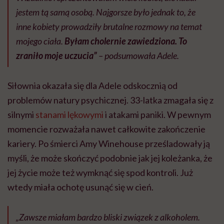
jestem tą samą osobą. Najgorsze było jednak to, że
inne kobiety prowadziły brutalne rozmowy na temat
mojego ciała.
Byłam cholernie zawiedziona. To
zraniło moje uczucia”
– podsumowała Adele.
Siłownia okazała się dla Adele odskocznią od
problemów natury psychicznej. 33-latka zmagała się z
silnymi
stanami lękowymi
i atakami paniki. W pewnym
momencie rozważała nawet całkowite zakończenie
kariery. Po śmierci Amy Winehouse prześladowały ją
myśli, że może skończyć podobnie jak jej koleżanka, że
jej życie może też wymknąć się spod kontroli. Już
wtedy miała ochotę usunąć się w cień.
„Zawsze miałam bardzo bliski związek z alkoholem.