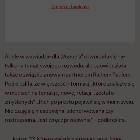
Zmień ustawienia
Adele w wywiadzie dla „Vogue’a” otworzyła się nie
tylko na temat swojego rozwodu, ale opowiedziała
także o związku z nowym partnerem Richem Paulem.
Podkreśliła, że większość informacji, które znalazły się
w mediach na temat jej nowej relacji, „zostało
zmyślonych”. „Rich po prostu pojawił się w moim życiu.
Nie czuję się niespokojna, zdenerwowana czy
roztrzęsiona. Jest wręcz przeciwnie” – podkreśliła.
„Jestem 33-letnią rozwiedzioną matką syna, który