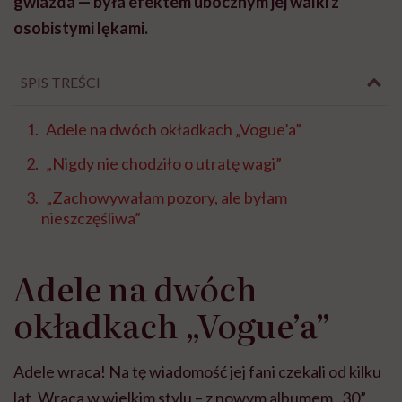
gwiazda — była efektem ubocznym jej walki z
osobistymi lękami.
SPIS TREŚCI
Adele na dwóch okładkach „Vogue’a”
„Nigdy nie chodziło o utratę wagi”
„Zachowywałam pozory, ale byłam
nieszczęśliwa”
Adele na dwóch
okładkach „Vogue’a”
Adele wraca! Na tę wiadomość jej fani czekali od kilku
lat. Wraca w wielkim stylu – z nowym albumem „30”,